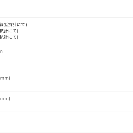
（10物質）のすべてが基準値以下であることを示します。
店・当社販売員にご確認ください)
能（部品リスト作成サービス）をご利用いただくには、I-Webメン
使用状況下において有害物質が外部に漏えいし、環境に深刻な影響を
あります。
機種、また在庫状況の情報を公開していない機種
ェブサイト上で当社にご登録された部品リストについて、当社およ
書ダウンロード
す。当社販売部門へお問い合わせください。
V絶縁抵抗計にて)
品・サービスに関するお客様との取引・商談に必要な範囲で利用す
合意する
キャンセル
抵抗計にて)
書をダウンロードすることができます。
抵抗計にて)
利用者とは、
"個人情報の共同利用に関して"
の「1.共同利用者の
します。
10物質）の非含有証明書
n
明書（当社基準）
日時点で非含有を証明するもので、過去に遡って非含有を証明するも
令のフタル酸エステル類４物質の対応では、対応完了までの期間は出
備考欄に対応日を記載しておりました。
1mm)
品への在庫切替を完了していることから、特段のことがない限り、20
す。
1mm)