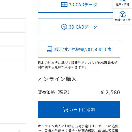
2D CADデータ
在庫・価格
無料テスト機
3D CADデータ
該非判定見解書/項目別対比表
日本の外為法に基づく該非判定、およびEAR再輸出規
制に関する見解が入手できます。
オンライン購入
¥ 2,580
販売価格（税込）
カートに追加
オンライン購入における出荷予定日は、カートに追加
～「ご購入手続き：価格・納期の確認」画面にてご確