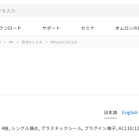
ウンロード
サポート
セミナ
オムロンの
用
>
MY
>
形式セレクタ
>
MYQ4 AC110/120
日本語
English
極, シングル接点, プラスチックシール, プラグイン端子, AC110/12