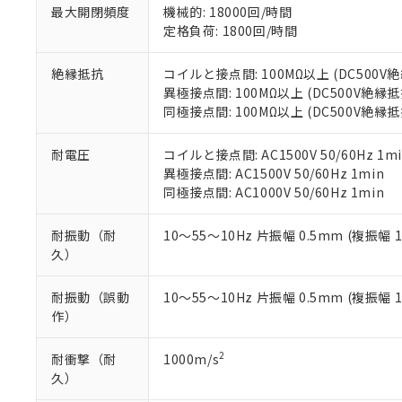
す。
最大開閉頻度
機械的: 18000回/時間
「ｅ」：有害物質
機器販売
マイパーツ機
定格負荷: 1800回/時間
「10」：通常の
ている必要が
味します。
空
受注生産
お客様が当ウ
※3 非含有証明
「－」：未確認で
絶縁抵抗
コイルと接点間: 100MΩ以上 (DC500
白
が、当社の製
異極接点間: 100MΩ以上 (DC500V絶縁
さい。
下記の非含有証明
同極接点間: 100MΩ以上 (DC500V絶縁
※当社の共同
いる法人を指
EU RoHS指令（
耐電圧
コイルと接点間: AC1500V 50/60Hz 1mi
51物質の非含有証
異極接点間: AC1500V 50/60Hz 1min
※本証明書は発行
同極接点間: AC1000V 50/60Hz 1min
また、RoHS指
混在することから
耐振動（耐
10～55～10Hz 片振幅 0.5mm (複振幅 
既に当社にて対応
久）
り割愛しておりま
耐振動（誤動
10～55～10Hz 片振幅 0.5mm (複振幅 
作）
2
耐衝撃（耐
1000m/s
久）