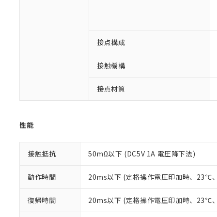
※1 対応状況
対応済み：EU
接点構成
対応予定：EU R
対応予定なし：EU
接触機構
調査・確認中：EU
ご利用条件
非該当品：ライセ
※1 中国RoHS
接点材質
仕入先様の事情に
があります。
以下の条件をお読
「○」：最大均質
「×」：最大均質
本サービスは
当社は、これ
*EU RoHS指令（10物
性能
「－」：未確認で
鉛(Pb) 1000ppm以下、
くものです。
う）を輸出ま
記
説明
六価クロム(Cr(Ⅵ)) 1
当社制御機器
などの必要な
フタル酸ビス(2-エチルヘ
号
*中国RoHS10物質の基準値 
ル（DBP） 1000ppm
在庫状況およ
当社は規制貨
接触抵抗
50mΩ以下 (DC5V 1A 電圧降下法)
Pb(鉛) :1000ppm、 Hg
但し、RoHS指令で産
のであり、閲
ます。
Cr(Ⅵ)(六価クロム) : 
フタル酸エステル類の４
○
一定数以
DBP(フタル酸ジブチル) :
い。
当社は貴社製
動作時間
20ms以下 (定格操作電圧印加時、23
DEHP(フタル酸ビス(2-エ
正式な納期状
置等に一切使
当社販売員に
※2 対応予定月
△
一定数に
当社は、貴社
復帰時間
20ms以下 (定格操作電圧印加時、23
オムロン制御
また当社は、
※2 環境保護使
在庫状況およ
部品在庫の切り替
たしません。
－
在庫なし