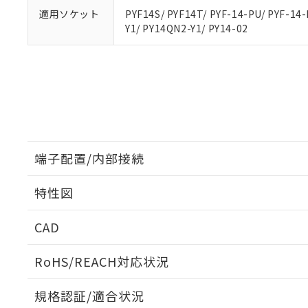
適用ソケット
PYF14S/ PYF14T/ PYF-14-PU/ PYF-14-
Y1/ PY14QN2-Y1/ PY14-02
端子配置/内部接続
特性図
端子配置/内部接続
CAD
開閉容量
ログイン/会員登録いただくと、CADデータをダウンロ
RoHS/REACH対応状況
規格認証/適合状況