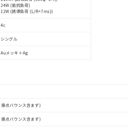
24W (抵抗負荷)
12W (誘導負荷 (L/R=7ms))
 RoHS指令（10物質）の非含有に対応した製品が提供可能な商品です
4c
oHS指令（10物質）の非含有に対応した製品に切り替える予定のある
 RoHS指令（10物質）の非含有に非対応の商品で、対応品を出す予
シングル
 RoHS指令（10物質）の非含有の対応状況を調査中または確認中の
ンス料など無形物で、有害物質有無と関係のない商品です。
○×表
Auメッキ＋Ag
より、非含有部品としていたものが、含有品と判明した場合などやむ
みいただき、同意のうえご利用ください。
材料含有率が中国RoHSの基準値以下であることを示します。
材料含有率が中国RoHSの基準値を超えていることを示します。
、当社制御機器事業取扱商品の当社在庫状況および標準価格(税抜)
ら貴社製品のうち、外国為替および外国貿易法に定める商品（以下｢
質）：
す。当社販売部門へお問い合わせください。
 水銀(Hg) 1000ppm以下、 カドミウム(Cd) 100ppm以下、
たは国外への提供する場合は、日本国政府の輸出許可(または役務取
000ppm以下、ポリ臭化ビフェニル類(PBB) 1000ppm以下、ポリ臭化ジフェニルエーテル類(P
事業取扱商品の中には、本サービスの対象外となる商品もあること
手続きをとります。
キシル) (DEHP)(別名：DOP) 1000ppm以下、フタル酸ブチルベンジル（BBP） 100
(GB/T26572)：
以下、フタル酸ジイソブチル (DIBP) 1000ppm以下
び標準価格照会結果は、記載している更新日時点での社内データに
物を破棄する場合は、完全に破砕するなど、違法に輸出されないよ
(水銀) : 1000ppm、 Cd(カドミウム) : 100ppm、
業用監視および制御機器に対する適用除外項目は除く。
覧された時点での実際の在庫および標準価格とは異なる場合がある
1000ppm、 PBBs(ポリ臭化ビフェニル類) : 1000ppm、 PBDEs(ポリ臭化ジフェニルエーテル類
物質については閾値を超える意図的な使用がないことを確認しています。
上の在庫あり
 1000ppm、 DIBP(フタル酸ジイソブチル) : 1000ppm、 BBP(フタル酸ブチルベンジル) :
品を、核兵器、ミサイル、化学兵器、生物兵器またはその他武器並
℃、接点バウンス含まず)
チルヘキシル)) : 1000ppm
況および標準価格はお客様のお取引先、またはお客様担当のオムロ
用いたしません。
ご相談ください。
は満たないが在庫あり
製品を第三者に販売する場合は、上記1、2および3の内容を当該第
℃、接点バウンス含まず)
機器販売店や当社販売拠点は「
販売ネットワーク
」をご確認くだ
販売先および販売に係わる関係者が違法に輸出するおそれがある場
用期限
び標準価格結果を当社の事前の承諾なく第三者に漏洩または開示し
え状況などにより、予定月が前後することがあります。
(最新の在庫状況については、お客様のお取引先、またはお客様担当