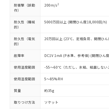
2
耐衝撃（誤動
200m/s
作）
耐久性（機械
5000万回以上 (開閉ひん度18,000回/h)
的）
耐久性（電気
20万回以上 (23℃、定格負荷、開閉ひん度1
的）
故障率
DC1V 1mA (P水準、参考値) (開閉ひん度
使用温度範囲
-55～60℃（ただし、氷結、結露しない
使用湿度範囲
5～85%RH
質量
約35g
取りつけ方法
ソケット