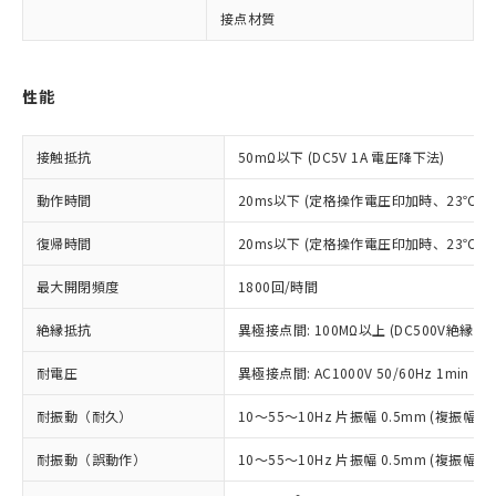
対応予定：EU RoHS指令（10物質）の非含
接点材質
A
ご利用条件
有に対応した製品に切り替える予定のある
商品です。
対応予定なし：EU RoHS指令（10物質）の
以下の条件をお読みいただき、同意のうえ
性能
非含有に非対応の商品で、対応品を出す予
ご利用ください。
定はありません。
調査・確認中：EU RoHS指令（10物質）の
接触抵抗
50mΩ以下 (DC5V 1A 電圧降下法)
本サービスは、当社制御機器事業取扱
※1 中国RoHS○×表
非含有の対応状況を調査中または確認中の
商品の当社在庫状況および標準価格
商品です。
動作時間
20ms以下 (定格操作電圧印加時、23℃
(税抜)を提供させていただくもので
「○」：最大均質材料含有率が中国RoHSの
非該当品：ライセンス料など無形物で、有
す。
基準値以下であることを示します。
害物質有無と関係のない商品です。
復帰時間
20ms以下 (定格操作電圧印加時、23℃
当社制御機器事業取扱商品の中には、
「×」：最大均質材料含有率が中国RoHSの
仕入先様の事情により、非含有部品として
本サービスの対象外となる商品もある
基準値を超えていることを示します。
いたものが、含有品と判明した場合などや
最大開閉頻度
1800回/時間
当社は、これら貴社製品のうち、外国
ことをご了承ください。
「－」：未確認です。当社販売部門へお問
むを得ず変更することがあります。
為替および外国貿易法に定める商品
在庫状況および標準価格照会結果は、
い合わせください。
絶縁抵抗
異極接点間: 100MΩ以上 (DC500V絶縁抵
（以下｢規制貨物等」という）を輸出
記載している更新日時点での社内デー
*EU RoHS指令（10物質）：
または国外への提供する場合は、日本
記
タに基づき作成されるものであり、閲
説明
耐電圧
異極接点間: AC1000V 50/60Hz 1min
鉛(Pb) 1000ppm以下、 水銀(Hg) 1000ppm以下、 カド
*中国RoHS10物質の基準値 (GB/T26572)：
国政府の輸出許可(または役務取引許
号
覧された時点での実際の在庫および標
ミウム(Cd) 100ppm以下、
Pb(鉛) :1000ppm、 Hg(水銀) : 1000ppm、 Cd(カドミウ
可)を取得するなどの必要な手続きを
六価クロム(Cr(Ⅵ)) 1000ppm以下、ポリ臭化ビフェニル
ム) : 100ppm、
準価格とは異なる場合があることをご
耐振動（耐久）
10～55～10Hz 片振幅 0.5mm (複振幅 1
類(PBB) 1000ppm以下、ポリ臭化ジフェニルエーテル類
Cr(Ⅵ)(六価クロム) : 1000ppm、 PBBs(ポリ臭化ビフェ
とります。
了承ください。
(PBDE) 1000ppm以下、フタル酸ビス(2-エチルヘキシ
○
一定数以上の在庫あり
ニル類) : 1000ppm、 PBDEs(ポリ臭化ジフェニルエーテ
当社は規制貨物を破棄する場合は、完
ル) (DEHP)(別名：DOP) 1000ppm以下、フタル酸ブチ
耐振動（誤動作）
10～55～10Hz 片振幅 0.5mm (複振幅 1
正式な納期状況および標準価格はお客
ル類) : 1000ppm、
ルベンジル（BBP） 1000ppm以下、フタル酸ジブチル
全に破砕するなど、違法に輸出されな
DBP(フタル酸ジブチル) : 1000ppm、 DIBP(フタル酸ジ
様のお取引先、またはお客様担当のオ
（DBP） 1000ppm以下、フタル酸ジイソブチル
イソブチル) : 1000ppm、 BBP(フタル酸ブチルベンジ