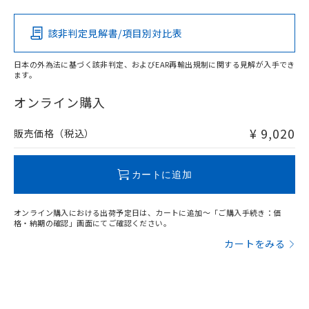
その他の認証はこちらのページからご検索ください
該非判定見解書/項目別対比表
O
O
O
O
日本の外為法に基づく該非判定、およびEAR再輸出規制に関する見解が入手でき
ます。
"対応済み"や非含有の記載がされた商品であっても、流通
在庫等で未対応品が混在する可能性があります。
オンライン購入
非含有品が必要な際は、弊社営業部門もしくは販売店へお
問い合わせください。
¥ 9,020
販売価格（税込）
この製品のRoHS/REACH対応状況ページへ
カートに追加
オンライン購入における出荷予定日は、カートに追加～「ご購入手続き：価
格・納期の確認」画面にてご確認ください。
カートをみる