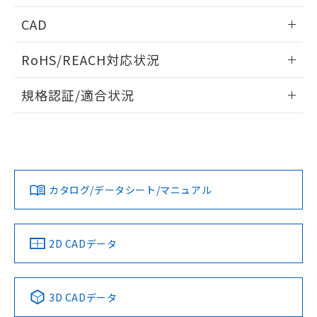
指します。
ものではありません。
CAD
また、RoHS指令のフタル酸エステル類４
物質の対応では、対応完了までの期間は出
ログイン/会員登録いただくと、CADデータをダウンロー
荷製品に未対応品が混在することから備考
RoHS/REACH対応状況
ドすることができます。
欄に対応日を記載しておりました。
情報更新：2026/7/29
既に当社にて対応品への在庫切替を完了
規格認証/適合状況
していることから、特段のことがない限
ログイン/会員登録
り、2022年1月12日より割愛しておりま
EU RoHS
注意事項・凡例
UL認証
CSA認証
CEマーキング
す。
No
No
N/A
対応状況
対応予定月
※1
※2
ダウンロードデータをご利用いただく前に、以下を必ずお読
みください。
カタログ/データシート/マニュアル
対応済み
ソフトウェアの使用条件
LR型式承認
DNV型式承認
BV型式承認
KR型式承
（イギリス
（ノルウェー
（フランス
（韓国
船舶規格）
船舶規格）
船舶規格）
船舶規格
中国 RoHS
注意事項・凡例
2D CADデータ
Yes
No
No
No
中国 RoHS表
※1 ※2
3D CADデータ
この製品の規格認証/適合状況ページへ
Pb
Hg
Cd
Cr(VI)