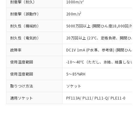
△
一定数には満たないが在庫あり
いよう必要な手段を講じます。
2
耐衝撃（耐久）
1000m/s
ムロン制御機器販売店・当社販売員に
(DIBP) 1000ppm以下
ル) : 1000ppm、
当社は貴社製品を、核兵器、ミサイ
但し、RoHS指令で産業用監視および制御機器に対する
DEHP(フタル酸ビス(2-エチルヘキシル)) : 1000ppm
ご相談ください。
適用除外項目は除く。
2
耐衝撃（誤動作）
200m/s
ル、化学兵器、生物兵器またはその他
－
在庫なし(最新の在庫状況につ
オムロン制御機器販売店や当社販売拠
フタル酸エステル類の４物質については閾値を超える意
武器並びにこれらの製造装置等に一切
いては、お客様のお取引先、ま
図的な使用がないことを確認しています。
点は「
販売ネットワーク
」をご確認
※2 環境保護使用期限
耐久性（機械的）
5000万回以上 (開閉ひん度18,000回/h)
使用いたしません。
たはお客様担当のオムロン制御
ください。
当社は、貴社製品を第三者に販売する
機器販売店・当社販売員にご確
在庫状況および標準価格結果を当社の
耐久性（電気的）
20万回以上 (23℃、定格負荷、開閉ひん度1,
※2 対応予定月
「ｅ」：有害物質（10物質）のすべてが基
場合は、上記1、2および3の内容を当
認ください)
事前の承諾なく第三者に漏洩または開
準値以下であることを示します。
該第三者に通知します。また当社は、
示しないようお願いします。
故障率
DC1V 1mA (P水準、参考値) (開閉ひん度12
部品在庫の切り替え状況などにより、予定
「10」：通常の使用状況下において有害物
販売先および販売に係わる関係者が違
マイパーツ機能（部品リスト作成サー
空
受注生産機種、また在庫状況の
月が前後することがあります。
質が外部に漏えいし、環境に深刻な影響を
法に輸出するおそれがある場合は、取
ビス）をご利用いただくには、I-Web
使用温度範囲
-10～40℃（ただし、氷結、結露しない
白
情報を公開していない機種
及ぼさない年数を意味します。
り引きをいたしません。
メンバーズにご登録されている必要が
「－」：未確認です。当社販売部門へお問
使用湿度範囲
5～85%RH
あります。
い合わせください。
お客様が当ウェブサイト上で当社にご
※3 非含有証明書ダウンロード
取りつけ方法
ソケット
登録された部品リストについて、当社
および当社の共同利用者が、当社の製
下記の非含有証明書をダウンロードするこ
適用ソケット
PF113A/ PL11/ PL11-Q/ PLE11-0
品・サービスに関するお客様との取
とができます。
合意する
キャンセル
引・商談に必要な範囲で利用すること
をご了承ください。
EU RoHS指令（10物質）の非含有証明書
※当社の共同利用者とは、
"個人情報
51物質の非含有証明書（当社基準）
の共同利用に関して"
の「1.共同利
※本証明書は発行日時点で非含有を証明す
用者の範囲」に記載されている法人を
るもので、過去に遡って非含有を証明する