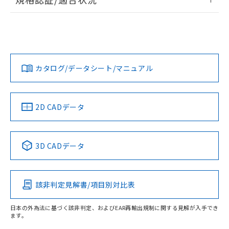
荷製品に未対応品が混在することから備考
EU RoHS
注意事項・凡例
欄に対応日を記載しておりました。
UL認証
CSA認証
CEマーキング
既に当社にて対応品への在庫切替を完了
していることから、特段のことがない限
No
No
N/A
対応状況
対応予定月
り、2022年1月12日より割愛しておりま
※1
※2
す。
カタログ/データシート/マニュアル
対応済み
LR型式承認
DNV型式承認
BV型式承認
KR型式承
（イギリス
（ノルウェー
（フランス
（韓国
船舶規格）
船舶規格）
船舶規格）
船舶規格
中国 RoHS
注意事項・凡例
2D CADデータ
Yes
No
No
No
中国 RoHS表
※1 ※2
3D CADデータ
この製品の規格認証/適合状況ページへ
Pb
Hg
Cd
Cr(VI)
その他の認証はこちらのページからご検索ください
該非判定見解書/項目別対比表
O
O
O
O
日本の外為法に基づく該非判定、およびEAR再輸出規制に関する見解が入手でき
ます。
"対応済み"や非含有の記載がされた商品であっても、流通