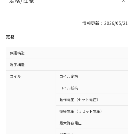
定格/性能
情報更新：2026/05/21
定格
保護構造
端子構造
コイル
コイル定格
D
コイル抵抗
6
動作電圧（セット電圧）
復帰電圧（リセット電圧）
最大許容電圧