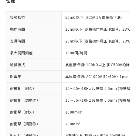
性能
対応予定なし：EU RoHS指令（10物質）の
以下の条件をお読みいただき、同意のうえ
非含有に非対応の商品で、対応品を出す予
ご利用ください。
定はありません。
接触抵抗
50mΩ以下 (DC5V 1A 電圧降下法)
調査・確認中：EU RoHS指令（10物質）の
本サービスは、当社制御機器事業取扱
※1 中国RoHS○×表
非含有の対応状況を調査中または確認中の
動作時間
商品の当社在庫状況および標準価格
20ms以下 (定格操作電圧印加時、23℃
商品です。
(税抜)を提供させていただくもので
「○」：最大均質材料含有率が中国RoHSの
非該当品：ライセンス料など無形物で、有
復帰時間
20ms以下 (定格操作電圧印加時、23℃
す。
基準値以下であることを示します。
害物質有無と関係のない商品です。
当社制御機器事業取扱商品の中には、
「×」：最大均質材料含有率が中国RoHSの
仕入先様の事情により、非含有部品として
最大開閉頻度
1800回/時間
本サービスの対象外となる商品もある
基準値を超えていることを示します。
いたものが、含有品と判明した場合などや
当社は、これら貴社製品のうち、外国
ことをご了承ください。
「－」：未確認です。当社販売部門へお問
むを得ず変更することがあります。
絶縁抵抗
異極接点間: 100MΩ以上 (DC500V絶縁抵
為替および外国貿易法に定める商品
在庫状況および標準価格照会結果は、
い合わせください。
（以下｢規制貨物等」という）を輸出
記載している更新日時点での社内デー
耐電圧
異極接点間: AC1000V 50/60Hz 1min
*EU RoHS指令（10物質）：
または国外への提供する場合は、日本
記
タに基づき作成されるものであり、閲
説明
鉛(Pb) 1000ppm以下、 水銀(Hg) 1000ppm以下、 カド
*中国RoHS10物質の基準値 (GB/T26572)：
国政府の輸出許可(または役務取引許
号
覧された時点での実際の在庫および標
ミウム(Cd) 100ppm以下、
Pb(鉛) :1000ppm、 Hg(水銀) : 1000ppm、 Cd(カドミウ
耐振動（耐久）
10～55～10Hz 片振幅 0.5mm (複振幅 1
可)を取得するなどの必要な手続きを
六価クロム(Cr(Ⅵ)) 1000ppm以下、ポリ臭化ビフェニル
ム) : 100ppm、
準価格とは異なる場合があることをご
類(PBB) 1000ppm以下、ポリ臭化ジフェニルエーテル類
Cr(Ⅵ)(六価クロム) : 1000ppm、 PBBs(ポリ臭化ビフェ
とります。
了承ください。
耐振動（誤動作）
10～55～10Hz 片振幅 0.5mm (複振幅 1
(PBDE) 1000ppm以下、フタル酸ビス(2-エチルヘキシ
○
一定数以上の在庫あり
ニル類) : 1000ppm、 PBDEs(ポリ臭化ジフェニルエーテ
当社は規制貨物を破棄する場合は、完
ル) (DEHP)(別名：DOP) 1000ppm以下、フタル酸ブチ
正式な納期状況および標準価格はお客
ル類) : 1000ppm、
ルベンジル（BBP） 1000ppm以下、フタル酸ジブチル
全に破砕するなど、違法に輸出されな
DBP(フタル酸ジブチル) : 1000ppm、 DIBP(フタル酸ジ
2
耐衝撃（耐久）
様のお取引先、またはお客様担当のオ
1000m/s
（DBP） 1000ppm以下、フタル酸ジイソブチル
イソブチル) : 1000ppm、 BBP(フタル酸ブチルベンジ
△
一定数には満たないが在庫あり
いよう必要な手段を講じます。
ムロン制御機器販売店・当社販売員に
(DIBP) 1000ppm以下
ル) : 1000ppm、
当社は貴社製品を、核兵器、ミサイ
但し、RoHS指令で産業用監視および制御機器に対する
2
耐衝撃（誤動作）
200m/s
DEHP(フタル酸ビス(2-エチルヘキシル)) : 1000ppm
ご相談ください。
適用除外項目は除く。
ル、化学兵器、生物兵器またはその他
－
在庫なし(最新の在庫状況につ
オムロン制御機器販売店や当社販売拠
フタル酸エステル類の４物質については閾値を超える意
耐久性（機械的）
1億回以上 (開閉ひん度18,000回/h)