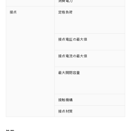
消費電力
接点
定格負荷
A
A
D
D
接点電圧の最大値
A
D
接点電流の最大値
A
D
最大開閉容量
1
※1 対応状況
3
対応済み：EU RoHS指令（10物質）の
接触機構
非含有に対応した製品が提供可能な商品で
す。
接点材質
A
対応予定：EU RoHS指令（10物質）の非含
ご利用条件
有に対応した製品に切り替える予定のある
商品です。