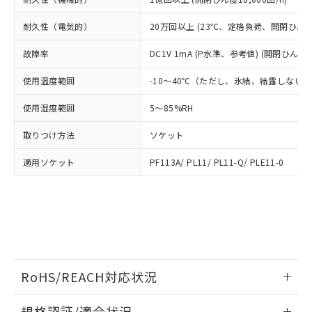
武器並びにこれらの製造装置等に一切
いては、お客様のお取引先、ま
図的な使用がないことを確認しています。
点は「
販売ネットワーク
」をご確認
※2 環境保護使用期限
使用いたしません。
たはお客様担当のオムロン制御
ください。
耐久性（電気的）
20万回以上 (23℃、定格負荷、開閉ひん度1,
当社は、貴社製品を第三者に販売する
機器販売店・当社販売員にご確
在庫状況および標準価格結果を当社の
※2 対応予定月
「ｅ」：有害物質（10物質）のすべてが基
場合は、上記1、2および3の内容を当
認ください)
事前の承諾なく第三者に漏洩または開
故障率
DC1V 1mA (P水準、参考値) (開閉ひん度12
準値以下であることを示します。
該第三者に通知します。また当社は、
示しないようお願いします。
部品在庫の切り替え状況などにより、予定
「10」：通常の使用状況下において有害物
販売先および販売に係わる関係者が違
マイパーツ機能（部品リスト作成サー
空
受注生産機種、また在庫状況の
使用温度範囲
-10～40℃（ただし、氷結、結露しない
月が前後することがあります。
質が外部に漏えいし、環境に深刻な影響を
法に輸出するおそれがある場合は、取
ビス）をご利用いただくには、I-Web
白
情報を公開していない機種
及ぼさない年数を意味します。
り引きをいたしません。
メンバーズにご登録されている必要が
使用湿度範囲
5～85%RH
「－」：未確認です。当社販売部門へお問
あります。
い合わせください。
取りつけ方法
お客様が当ウェブサイト上で当社にご
ソケット
※3 非含有証明書ダウンロード
登録された部品リストについて、当社
適用ソケット
PF113A/ PL11/ PL11-Q/ PLE11-0
および当社の共同利用者が、当社の製
下記の非含有証明書をダウンロードするこ
品・サービスに関するお客様との取
とができます。
合意する
キャンセル
引・商談に必要な範囲で利用すること
をご了承ください。
EU RoHS指令（10物質）の非含有証明書
※当社の共同利用者とは、
"個人情報
51物質の非含有証明書（当社基準）
の共同利用に関して"
の「1.共同利
※本証明書は発行日時点で非含有を証明す
用者の範囲」に記載されている法人を
るもので、過去に遡って非含有を証明する
指します。
RoHS/REACH対応状況
ものではありません。
また、RoHS指令のフタル酸エステル類４
情報更新：2026/7/29
物質の対応では、対応完了までの期間は出
規格認証/適合状況