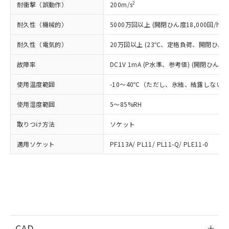
当社は貴社製品を、核兵器、ミサイ
但し、RoHS指令で産業用監視および制御機器に対する
2
耐衝撃（誤動作）
200m/s
DEHP(フタル酸ビス(2-エチルヘキシル)) : 1000ppm
ご相談ください。
適用除外項目は除く。
ル、化学兵器、生物兵器またはその他
－
在庫なし(最新の在庫状況につ
オムロン制御機器販売店や当社販売拠
フタル酸エステル類の４物質については閾値を超える意
耐久性（機械的）
5000万回以上 (開閉ひん度18,000回/h)
武器並びにこれらの製造装置等に一切
いては、お客様のお取引先、ま
図的な使用がないことを確認しています。
点は「
販売ネットワーク
」をご確認
※2 環境保護使用期限
使用いたしません。
たはお客様担当のオムロン制御
ください。
耐久性（電気的）
20万回以上 (23℃、定格負荷、開閉ひん度1,
当社は、貴社製品を第三者に販売する
機器販売店・当社販売員にご確
在庫状況および標準価格結果を当社の
※2 対応予定月
「ｅ」：有害物質（10物質）のすべてが基
場合は、上記1、2および3の内容を当
認ください)
事前の承諾なく第三者に漏洩または開
故障率
DC1V 1mA (P水準、参考値) (開閉ひん度12
準値以下であることを示します。
該第三者に通知します。また当社は、
示しないようお願いします。
部品在庫の切り替え状況などにより、予定
「10」：通常の使用状況下において有害物
販売先および販売に係わる関係者が違
マイパーツ機能（部品リスト作成サー
空
受注生産機種、また在庫状況の
使用温度範囲
-10～40℃（ただし、氷結、結露しない
月が前後することがあります。
質が外部に漏えいし、環境に深刻な影響を
法に輸出するおそれがある場合は、取
ビス）をご利用いただくには、I-Web
白
情報を公開していない機種
及ぼさない年数を意味します。
り引きをいたしません。
メンバーズにご登録されている必要が
使用湿度範囲
5～85%RH
「－」：未確認です。当社販売部門へお問
あります。
い合わせください。
取りつけ方法
ソケット
お客様が当ウェブサイト上で当社にご
※3 非含有証明書ダウンロード
登録された部品リストについて、当社
適用ソケット
PF113A/ PL11/ PL11-Q/ PLE11-0
および当社の共同利用者が、当社の製
下記の非含有証明書をダウンロードするこ
品・サービスに関するお客様との取
とができます。
合意する
キャンセル
引・商談に必要な範囲で利用すること
をご了承ください。
EU RoHS指令（10物質）の非含有証明書
※当社の共同利用者とは、
"個人情報
51物質の非含有証明書（当社基準）
の共同利用に関して"
の「1.共同利
※本証明書は発行日時点で非含有を証明す
用者の範囲」に記載されている法人を
るもので、過去に遡って非含有を証明する
指します。
CAD
ものではありません。