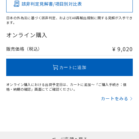
該非判定見解書/項目別対比表
O
O
O
O
日本の外為法に基づく該非判定、およびEAR再輸出規制に関する見解が入手でき
ます。
"対応済み"や非含有の記載がされた商品であっても、流通
在庫等で未対応品が混在する可能性があります。
オンライン購入
非含有品が必要な際は、弊社営業部門もしくは販売店へお
問い合わせください。
¥ 9,020
販売価格（税込）
この製品のRoHS/REACH対応状況ページへ
カートに追加
オンライン購入における出荷予定日は、カートに追加～「ご購入手続き：価
格・納期の確認」画面にてご確認ください。
カートをみる