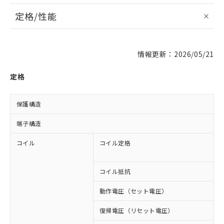
定格/性能
情報更新：2026/05/21
定格
保護構造
端子構造
コイル
コイル定格
A
A
コイル抵抗
1
動作電圧（セット電圧）
復帰電圧（リセット電圧）