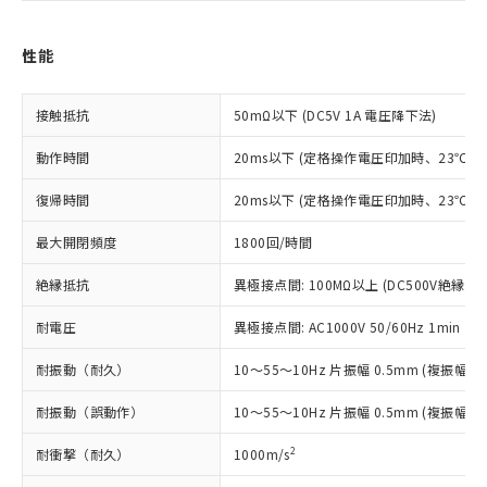
ご利用条件
有に対応した製品に切り替える予定のある
商品です。
性能
対応予定なし：EU RoHS指令（10物質）の
以下の条件をお読みいただき、同意のうえ
非含有に非対応の商品で、対応品を出す予
ご利用ください。
定はありません。
接触抵抗
50mΩ以下 (DC5V 1A 電圧降下法)
調査・確認中：EU RoHS指令（10物質）の
本サービスは、当社制御機器事業取扱
※1 中国RoHS○×表
非含有の対応状況を調査中または確認中の
動作時間
20ms以下 (定格操作電圧印加時、23℃
商品の当社在庫状況および標準価格
商品です。
(税抜)を提供させていただくもので
「○」：最大均質材料含有率が中国RoHSの
非該当品：ライセンス料など無形物で、有
復帰時間
20ms以下 (定格操作電圧印加時、23℃
す。
基準値以下であることを示します。
害物質有無と関係のない商品です。
当社制御機器事業取扱商品の中には、
「×」：最大均質材料含有率が中国RoHSの
仕入先様の事情により、非含有部品として
最大開閉頻度
1800回/時間
本サービスの対象外となる商品もある
基準値を超えていることを示します。
いたものが、含有品と判明した場合などや
当社は、これら貴社製品のうち、外国
ことをご了承ください。
「－」：未確認です。当社販売部門へお問
むを得ず変更することがあります。
絶縁抵抗
異極接点間: 100MΩ以上 (DC500V絶縁抵
為替および外国貿易法に定める商品
在庫状況および標準価格照会結果は、
い合わせください。
（以下｢規制貨物等」という）を輸出
記載している更新日時点での社内デー
耐電圧
異極接点間: AC1000V 50/60Hz 1min
*EU RoHS指令（10物質）：
または国外への提供する場合は、日本
記
タに基づき作成されるものであり、閲
説明
鉛(Pb) 1000ppm以下、 水銀(Hg) 1000ppm以下、 カド
*中国RoHS10物質の基準値 (GB/T26572)：
国政府の輸出許可(または役務取引許
号
覧された時点での実際の在庫および標
ミウム(Cd) 100ppm以下、
Pb(鉛) :1000ppm、 Hg(水銀) : 1000ppm、 Cd(カドミウ
耐振動（耐久）
10～55～10Hz 片振幅 0.5mm (複振幅 1
可)を取得するなどの必要な手続きを
六価クロム(Cr(Ⅵ)) 1000ppm以下、ポリ臭化ビフェニル
ム) : 100ppm、
準価格とは異なる場合があることをご
類(PBB) 1000ppm以下、ポリ臭化ジフェニルエーテル類
Cr(Ⅵ)(六価クロム) : 1000ppm、 PBBs(ポリ臭化ビフェ
とります。
了承ください。
耐振動（誤動作）
10～55～10Hz 片振幅 0.5mm (複振幅 1
(PBDE) 1000ppm以下、フタル酸ビス(2-エチルヘキシ
○
一定数以上の在庫あり
ニル類) : 1000ppm、 PBDEs(ポリ臭化ジフェニルエーテ
当社は規制貨物を破棄する場合は、完
ル) (DEHP)(別名：DOP) 1000ppm以下、フタル酸ブチ
正式な納期状況および標準価格はお客
ル類) : 1000ppm、
ルベンジル（BBP） 1000ppm以下、フタル酸ジブチル
全に破砕するなど、違法に輸出されな
DBP(フタル酸ジブチル) : 1000ppm、 DIBP(フタル酸ジ
2
耐衝撃（耐久）
1000m/s
様のお取引先、またはお客様担当のオ
（DBP） 1000ppm以下、フタル酸ジイソブチル
イソブチル) : 1000ppm、 BBP(フタル酸ブチルベンジ
△
一定数には満たないが在庫あり
いよう必要な手段を講じます。
ムロン制御機器販売店・当社販売員に
(DIBP) 1000ppm以下
ル) : 1000ppm、