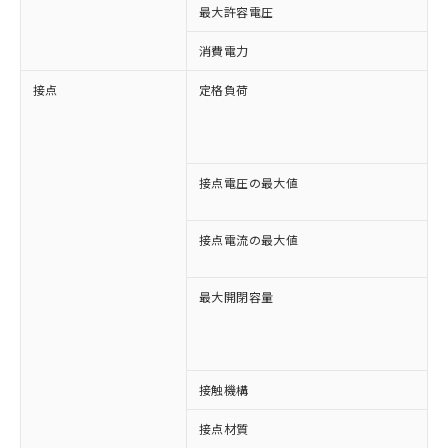
最大許容電圧
消費電力
約
接点
定格負荷
A
A
D
D
接点電圧の最大値
A
D
接点電流の最大値
A
D
最大開閉容量
1
※1 対応状況
3
対応済み：EU RoHS指令（10物質）の
接触機構
非含有に対応した製品が提供可能な商品で
す。
接点材質
A
対応予定：EU RoHS指令（10物質）の非含