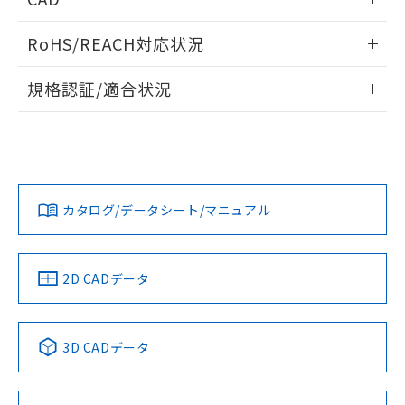
また、RoHS指令のフタル酸エステル類４
ログイン/会員登録いただくと、CADデータをダウンロー
物質の対応では、対応完了までの期間は出
RoHS/REACH対応状況
ドすることができます。
荷製品に未対応品が混在することから備考
欄に対応日を記載しておりました。
情報更新：2026/7/29
規格認証/適合状況
既に当社にて対応品への在庫切替を完了
していることから、特段のことがない限
ログイン/会員登録
EU RoHS
注意事項・凡例
UL認証
CSA認証
CEマーキング
り、2022年1月12日より割愛しておりま
す。
No
No
N/A
対応状況
対応予定月
※1
※2
ダウンロードデータをご利用いただく前に、以下を必ずお読
みください。
カタログ/データシート/マニュアル
対応済み
ソフトウェアの使用条件
LR型式承認
DNV型式承認
BV型式承認
KR型式承
（イギリス
（ノルウェー
（フランス
（韓国
船舶規格）
船舶規格）
船舶規格）
船舶規格
中国 RoHS
注意事項・凡例
2D CADデータ
Yes
No
No
No
中国 RoHS表
※1 ※2
3D CADデータ
この製品の規格認証/適合状況ページへ
Pb
Hg
Cd
Cr(VI)
その他の認証はこちらのページからご検索ください