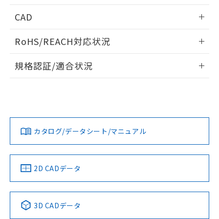
指します。
ものではありません。
CAD
また、RoHS指令のフタル酸エステル類４
物質の対応では、対応完了までの期間は出
ログイン/会員登録いただくと、CADデータをダウンロー
荷製品に未対応品が混在することから備考
RoHS/REACH対応状況
ドすることができます。
欄に対応日を記載しておりました。
情報更新：2026/7/29
既に当社にて対応品への在庫切替を完了
規格認証/適合状況
していることから、特段のことがない限
ログイン/会員登録
り、2022年1月12日より割愛しておりま
EU RoHS
注意事項・凡例
UL認証
CSA認証
CEマーキング
す。
No
No
N/A
対応状況
対応予定月
※1
※2
ダウンロードデータをご利用いただく前に、以下を必ずお読
みください。
カタログ/データシート/マニュアル
対応済み
ソフトウェアの使用条件
LR型式承認
DNV型式承認
BV型式承認
KR型式承
（イギリス
（ノルウェー
（フランス
（韓国
船舶規格）
船舶規格）
船舶規格）
船舶規格
中国 RoHS
注意事項・凡例
2D CADデータ
Yes
No
No
No
中国 RoHS表
※1 ※2
3D CADデータ
この製品の規格認証/適合状況ページへ
Pb
Hg
Cd
Cr(VI)