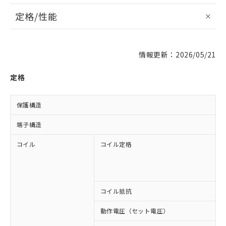
定格/性能
情報更新：2026/05/21
定格
保護構造
端子構造
コイル
コイル定格
A
A
A
A
コイル抵抗
3
動作電圧（セット電圧）