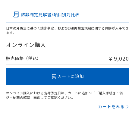
その他の認証はこちらのページからご検索ください
該非判定見解書/項目別対比表
O
O
O
O
日本の外為法に基づく該非判定、およびEAR再輸出規制に関する見解が入手でき
ます。
"対応済み"や非含有の記載がされた商品であっても、流通
在庫等で未対応品が混在する可能性があります。
オンライン購入
非含有品が必要な際は、弊社営業部門もしくは販売店へお
問い合わせください。
¥ 9,020
販売価格（税込）
この製品のRoHS/REACH対応状況ページへ
カートに追加
オンライン購入における出荷予定日は、カートに追加～「ご購入手続き：価
格・納期の確認」画面にてご確認ください。
カートをみる