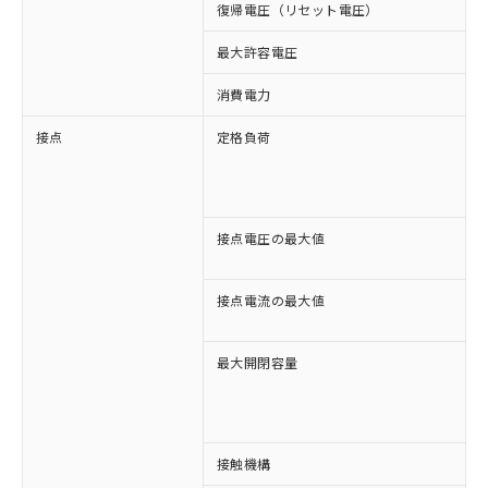
復帰電圧（リセット電圧）
最大許容電圧
消費電力
約
接点
定格負荷
A
A
D
D
接点電圧の最大値
A
D
接点電流の最大値
A
D
最大開閉容量
※1 対応状況
1
3
対応済み：EU RoHS指令（10物質）の
非含有に対応した製品が提供可能な商品で
接触機構
す。