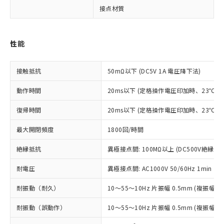
対応予定：EU RoHS指令（10物質）の非含
接点材質
A
ご利用条件
有に対応した製品に切り替える予定のある
商品です。
対応予定なし：EU RoHS指令（10物質）の
以下の条件をお読みいただき、同意のうえ
性能
非含有に非対応の商品で、対応品を出す予
ご利用ください。
定はありません。
調査・確認中：EU RoHS指令（10物質）の
接触抵抗
50mΩ以下 (DC5V 1A 電圧降下法)
本サービスは、当社制御機器事業取扱
※1 中国RoHS○×表
非含有の対応状況を調査中または確認中の
商品の当社在庫状況および標準価格
商品です。
動作時間
20ms以下 (定格操作電圧印加時、23℃
(税抜)を提供させていただくもので
「○」：最大均質材料含有率が中国RoHSの
非該当品：ライセンス料など無形物で、有
す。
基準値以下であることを示します。
害物質有無と関係のない商品です。
復帰時間
20ms以下 (定格操作電圧印加時、23℃
当社制御機器事業取扱商品の中には、
「×」：最大均質材料含有率が中国RoHSの
仕入先様の事情により、非含有部品として
本サービスの対象外となる商品もある
基準値を超えていることを示します。
いたものが、含有品と判明した場合などや
最大開閉頻度
1800回/時間
当社は、これら貴社製品のうち、外国
ことをご了承ください。
「－」：未確認です。当社販売部門へお問
むを得ず変更することがあります。
為替および外国貿易法に定める商品
在庫状況および標準価格照会結果は、
い合わせください。
絶縁抵抗
異極接点間: 100MΩ以上 (DC500V絶縁抵
（以下｢規制貨物等」という）を輸出
記載している更新日時点での社内デー
*EU RoHS指令（10物質）：
または国外への提供する場合は、日本
記
タに基づき作成されるものであり、閲
説明
耐電圧
異極接点間: AC1000V 50/60Hz 1min
鉛(Pb) 1000ppm以下、 水銀(Hg) 1000ppm以下、 カド
*中国RoHS10物質の基準値 (GB/T26572)：
国政府の輸出許可(または役務取引許
号
覧された時点での実際の在庫および標
ミウム(Cd) 100ppm以下、
Pb(鉛) :1000ppm、 Hg(水銀) : 1000ppm、 Cd(カドミウ
可)を取得するなどの必要な手続きを
六価クロム(Cr(Ⅵ)) 1000ppm以下、ポリ臭化ビフェニル
ム) : 100ppm、
準価格とは異なる場合があることをご
耐振動（耐久）
10～55～10Hz 片振幅 0.5mm (複振幅 1
類(PBB) 1000ppm以下、ポリ臭化ジフェニルエーテル類
Cr(Ⅵ)(六価クロム) : 1000ppm、 PBBs(ポリ臭化ビフェ
とります。
了承ください。
(PBDE) 1000ppm以下、フタル酸ビス(2-エチルヘキシ
○
一定数以上の在庫あり
ニル類) : 1000ppm、 PBDEs(ポリ臭化ジフェニルエーテ
当社は規制貨物を破棄する場合は、完
ル) (DEHP)(別名：DOP) 1000ppm以下、フタル酸ブチ
耐振動（誤動作）
10～55～10Hz 片振幅 0.5mm (複振幅 1
正式な納期状況および標準価格はお客
ル類) : 1000ppm、
ルベンジル（BBP） 1000ppm以下、フタル酸ジブチル
全に破砕するなど、違法に輸出されな
DBP(フタル酸ジブチル) : 1000ppm、 DIBP(フタル酸ジ
様のお取引先、またはお客様担当のオ
（DBP） 1000ppm以下、フタル酸ジイソブチル
イソブチル) : 1000ppm、 BBP(フタル酸ブチルベンジ