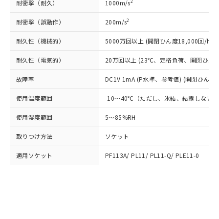
△
一定数には満たないが在庫あり
いよう必要な手段を講じます。
2
耐衝撃（耐久）
1000m/s
ムロン制御機器販売店・当社販売員に
(DIBP) 1000ppm以下
ル) : 1000ppm、
当社は貴社製品を、核兵器、ミサイ
但し、RoHS指令で産業用監視および制御機器に対する
DEHP(フタル酸ビス(2-エチルヘキシル)) : 1000ppm
ご相談ください。
適用除外項目は除く。
2
耐衝撃（誤動作）
200m/s
ル、化学兵器、生物兵器またはその他
－
在庫なし(最新の在庫状況につ
オムロン制御機器販売店や当社販売拠
フタル酸エステル類の４物質については閾値を超える意
武器並びにこれらの製造装置等に一切
いては、お客様のお取引先、ま
図的な使用がないことを確認しています。
点は「
販売ネットワーク
」をご確認
※2 環境保護使用期限
耐久性（機械的）
5000万回以上 (開閉ひん度18,000回/h)
使用いたしません。
たはお客様担当のオムロン制御
ください。
当社は、貴社製品を第三者に販売する
機器販売店・当社販売員にご確
在庫状況および標準価格結果を当社の
耐久性（電気的）
20万回以上 (23℃、定格負荷、開閉ひん度1,
※2 対応予定月
「ｅ」：有害物質（10物質）のすべてが基
場合は、上記1、2および3の内容を当
認ください)
事前の承諾なく第三者に漏洩または開
準値以下であることを示します。
該第三者に通知します。また当社は、
示しないようお願いします。
故障率
DC1V 1mA (P水準、参考値) (開閉ひん度12
部品在庫の切り替え状況などにより、予定
「10」：通常の使用状況下において有害物
販売先および販売に係わる関係者が違
マイパーツ機能（部品リスト作成サー
空
受注生産機種、また在庫状況の
月が前後することがあります。
質が外部に漏えいし、環境に深刻な影響を
法に輸出するおそれがある場合は、取
ビス）をご利用いただくには、I-Web
使用温度範囲
-10～40℃（ただし、氷結、結露しない
白
情報を公開していない機種
及ぼさない年数を意味します。
り引きをいたしません。
メンバーズにご登録されている必要が
「－」：未確認です。当社販売部門へお問
使用湿度範囲
5～85%RH
あります。
い合わせください。
お客様が当ウェブサイト上で当社にご
※3 非含有証明書ダウンロード
取りつけ方法
ソケット
登録された部品リストについて、当社
および当社の共同利用者が、当社の製
下記の非含有証明書をダウンロードするこ
適用ソケット
PF113A/ PL11/ PL11-Q/ PLE11-0
品・サービスに関するお客様との取
とができます。
合意する
キャンセル
引・商談に必要な範囲で利用すること
をご了承ください。
EU RoHS指令（10物質）の非含有証明書
※当社の共同利用者とは、
"個人情報
51物質の非含有証明書（当社基準）
の共同利用に関して"
の「1.共同利
※本証明書は発行日時点で非含有を証明す
用者の範囲」に記載されている法人を
るもので、過去に遡って非含有を証明する