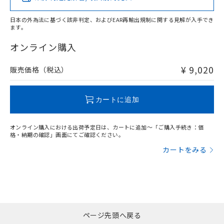
日本の外為法に基づく該非判定、およびEAR再輸出規制に関する見解が入手でき
ます。
"対応済み"や非含有の記載がされた商品であっても、流通
在庫等で未対応品が混在する可能性があります。
オンライン購入
非含有品が必要な際は、弊社営業部門もしくは販売店へお
問い合わせください。
¥ 9,020
販売価格（税込）
この製品のRoHS/REACH対応状況ページへ
カートに追加
オンライン購入における出荷予定日は、カートに追加～「ご購入手続き：価
格・納期の確認」画面にてご確認ください。
カートをみる
ページ先頭へ戻る