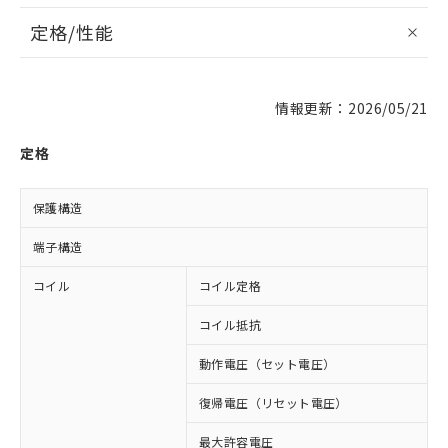
定格/性能
情報更新：2026/05/21
定格
保護構造
端子構造
コイル
コイル定格
D
コイル抵抗
6
動作電圧（セット電圧）
復帰電圧（リセット電圧）
最大許容電圧