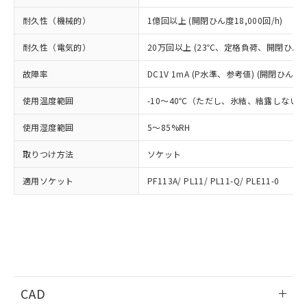
DEHP(フタル酸ビス(2-エチルヘキシル)) : 1000ppm
ご相談ください。
適用除外項目は除く。
ル、化学兵器、生物兵器またはその他
－
在庫なし(最新の在庫状況につ
オムロン制御機器販売店や当社販売拠
フタル酸エステル類の４物質については閾値を超える意
耐久性（機械的）
1億回以上 (開閉ひん度18,000回/h)
武器並びにこれらの製造装置等に一切
いては、お客様のお取引先、ま
図的な使用がないことを確認しています。
点は「
販売ネットワーク
」をご確認
※2 環境保護使用期限
使用いたしません。
たはお客様担当のオムロン制御
ください。
耐久性（電気的）
20万回以上 (23℃、定格負荷、開閉ひん度1,
当社は、貴社製品を第三者に販売する
機器販売店・当社販売員にご確
在庫状況および標準価格結果を当社の
※2 対応予定月
「ｅ」：有害物質（10物質）のすべてが基
場合は、上記1、2および3の内容を当
認ください)
故障率
DC1V 1mA (P水準、参考値) (開閉ひん度12
事前の承諾なく第三者に漏洩または開
準値以下であることを示します。
該第三者に通知します。また当社は、
示しないようお願いします。
部品在庫の切り替え状況などにより、予定
「10」：通常の使用状況下において有害物
販売先および販売に係わる関係者が違
使用温度範囲
-10～40℃（ただし、氷結、結露しない
マイパーツ機能（部品リスト作成サー
空
受注生産機種、また在庫状況の
月が前後することがあります。
質が外部に漏えいし、環境に深刻な影響を
法に輸出するおそれがある場合は、取
ビス）をご利用いただくには、I-Web
白
情報を公開していない機種
及ぼさない年数を意味します。
使用湿度範囲
5～85%RH
り引きをいたしません。
メンバーズにご登録されている必要が
「－」：未確認です。当社販売部門へお問
あります。
取りつけ方法
ソケット
い合わせください。
お客様が当ウェブサイト上で当社にご
※3 非含有証明書ダウンロード
登録された部品リストについて、当社
適用ソケット
PF113A/ PL11/ PL11-Q/ PLE11-0
および当社の共同利用者が、当社の製
下記の非含有証明書をダウンロードするこ
品・サービスに関するお客様との取
とができます。
合意する
キャンセル
引・商談に必要な範囲で利用すること
をご了承ください。
EU RoHS指令（10物質）の非含有証明書
※当社の共同利用者とは、
"個人情報
51物質の非含有証明書（当社基準）
の共同利用に関して"
の「1.共同利
※本証明書は発行日時点で非含有を証明す
用者の範囲」に記載されている法人を
るもので、過去に遡って非含有を証明する
指します。
CAD
ものではありません。