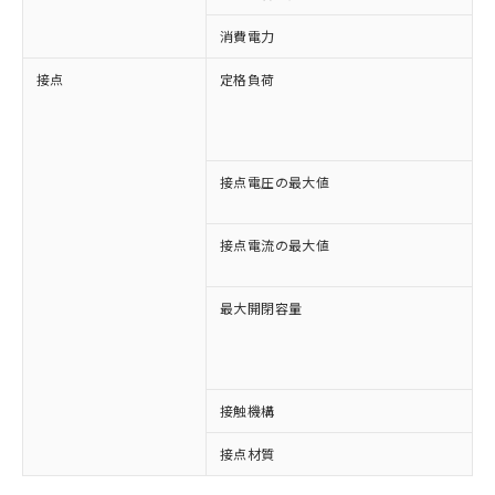
消費電力
接点
定格負荷
A
A
D
D
接点電圧の最大値
A
D
接点電流の最大値
A
D
最大開閉容量
1
※1 対応状況
3
対応済み：EU RoHS指令（10物質）の
接触機構
非含有に対応した製品が提供可能な商品で
す。
接点材質
A
対応予定：EU RoHS指令（10物質）の非含