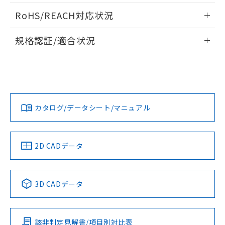
また、RoHS指令のフタル酸エステル類４
ログイン/会員登録いただくと、CADデータをダウンロー
RoHS/REACH対応状況
物質の対応では、対応完了までの期間は出
ドすることができます。
荷製品に未対応品が混在することから備考
情報更新：2026/7/29
欄に対応日を記載しておりました。
規格認証/適合状況
既に当社にて対応品への在庫切替を完了
ログイン/会員登録
EU RoHS
注意事項・凡例
していることから、特段のことがない限
UL認証
CSA認証
CEマーキング
り、2022年1月12日より割愛しておりま
す。
No
No
N/A
対応状況
対応予定月
※1
※2
ダウンロードデータをご利用いただく前に、以下を必ずお読
みください。
カタログ/データシート/マニュアル
対応済み
ソフトウェアの使用条件
LR型式承認
DNV型式承認
BV型式承認
KR型式承
（イギリス
（ノルウェー
（フランス
（韓国
船舶規格）
船舶規格）
船舶規格）
船舶規格
中国 RoHS
注意事項・凡例
2D CADデータ
Yes
No
No
No
中国 RoHS表
※1 ※2
3D CADデータ
この製品の規格認証/適合状況ページへ
Pb
Hg
Cd
Cr(VI)
その他の認証はこちらのページからご検索ください
該非判定見解書/項目別対比表
O
O
O
O