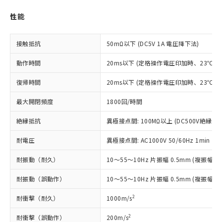
ご利用条件
有に対応した製品に切り替える予定のある
商品です。
性能
対応予定なし：EU RoHS指令（10物質）の
以下の条件をお読みいただき、同意のうえ
非含有に非対応の商品で、対応品を出す予
ご利用ください。
定はありません。
接触抵抗
50mΩ以下 (DC5V 1A 電圧降下法)
調査・確認中：EU RoHS指令（10物質）の
本サービスは、当社制御機器事業取扱
※1 中国RoHS○×表
非含有の対応状況を調査中または確認中の
動作時間
20ms以下 (定格操作電圧印加時、23℃
商品の当社在庫状況および標準価格
商品です。
(税抜)を提供させていただくもので
「○」：最大均質材料含有率が中国RoHSの
復帰時間
20ms以下 (定格操作電圧印加時、23℃
非該当品：ライセンス料など無形物で、有
す。
基準値以下であることを示します。
害物質有無と関係のない商品です。
当社制御機器事業取扱商品の中には、
最大開閉頻度
1800回/時間
「×」：最大均質材料含有率が中国RoHSの
仕入先様の事情により、非含有部品として
本サービスの対象外となる商品もある
基準値を超えていることを示します。
いたものが、含有品と判明した場合などや
当社は、これら貴社製品のうち、外国
ことをご了承ください。
絶縁抵抗
異極接点間: 100MΩ以上 (DC500V絶縁抵
「－」：未確認です。当社販売部門へお問
むを得ず変更することがあります。
為替および外国貿易法に定める商品
在庫状況および標準価格照会結果は、
い合わせください。
（以下｢規制貨物等」という）を輸出
耐電圧
異極接点間: AC1000V 50/60Hz 1min
記載している更新日時点での社内デー
*EU RoHS指令（10物質）：
または国外への提供する場合は、日本
記
タに基づき作成されるものであり、閲
説明
鉛(Pb) 1000ppm以下、 水銀(Hg) 1000ppm以下、 カド
*中国RoHS10物質の基準値 (GB/T26572)：
国政府の輸出許可(または役務取引許
耐振動（耐久）
10～55～10Hz 片振幅 0.5mm (複振幅 1
号
覧された時点での実際の在庫および標
ミウム(Cd) 100ppm以下、
Pb(鉛) :1000ppm、 Hg(水銀) : 1000ppm、 Cd(カドミウ
可)を取得するなどの必要な手続きを
六価クロム(Cr(Ⅵ)) 1000ppm以下、ポリ臭化ビフェニル
ム) : 100ppm、
準価格とは異なる場合があることをご
類(PBB) 1000ppm以下、ポリ臭化ジフェニルエーテル類
Cr(Ⅵ)(六価クロム) : 1000ppm、 PBBs(ポリ臭化ビフェ
耐振動（誤動作）
10～55～10Hz 片振幅 0.5mm (複振幅 1
とります。
了承ください。
(PBDE) 1000ppm以下、フタル酸ビス(2-エチルヘキシ
○
一定数以上の在庫あり
ニル類) : 1000ppm、 PBDEs(ポリ臭化ジフェニルエーテ
当社は規制貨物を破棄する場合は、完
ル) (DEHP)(別名：DOP) 1000ppm以下、フタル酸ブチ
正式な納期状況および標準価格はお客
ル類) : 1000ppm、
2
耐衝撃（耐久）
1000m/s
ルベンジル（BBP） 1000ppm以下、フタル酸ジブチル
全に破砕するなど、違法に輸出されな
DBP(フタル酸ジブチル) : 1000ppm、 DIBP(フタル酸ジ
様のお取引先、またはお客様担当のオ
（DBP） 1000ppm以下、フタル酸ジイソブチル
イソブチル) : 1000ppm、 BBP(フタル酸ブチルベンジ
△
一定数には満たないが在庫あり
いよう必要な手段を講じます。
ムロン制御機器販売店・当社販売員に
(DIBP) 1000ppm以下
ル) : 1000ppm、
2
耐衝撃（誤動作）
200m/s
当社は貴社製品を、核兵器、ミサイ
但し、RoHS指令で産業用監視および制御機器に対する