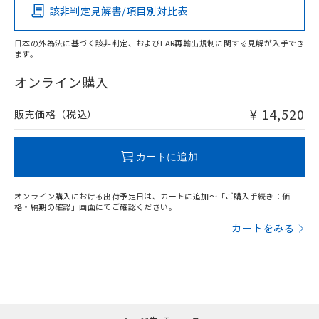
該非判定見解書/項目別対比表
O
O
O
O
日本の外為法に基づく該非判定、およびEAR再輸出規制に関する見解が入手でき
ます。
"対応済み"や非含有の記載がされた商品であっても、流通
在庫等で未対応品が混在する可能性があります。
オンライン購入
非含有品が必要な際は、弊社営業部門もしくは販売店へお
問い合わせください。
¥ 14,520
販売価格（税込）
この製品のRoHS/REACH対応状況ページへ
カートに追加
オンライン購入における出荷予定日は、カートに追加～「ご購入手続き：価
格・納期の確認」画面にてご確認ください。
カートをみる