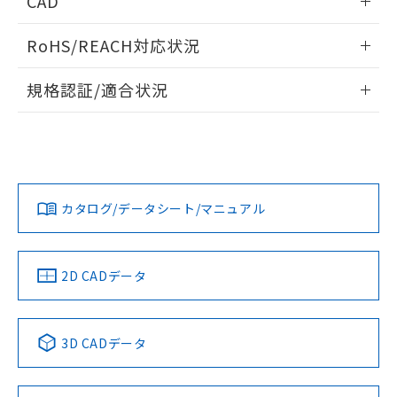
CAD
ものではありません。
また、RoHS指令のフタル酸エステル類４
ログイン/会員登録いただくと、CADデータをダウンロー
物質の対応では、対応完了までの期間は出
RoHS/REACH対応状況
ドすることができます。
荷製品に未対応品が混在することから備考
欄に対応日を記載しておりました。
情報更新：2026/7/29
規格認証/適合状況
既に当社にて対応品への在庫切替を完了
していることから、特段のことがない限
ログイン/会員登録
EU RoHS
注意事項・凡例
り、2022年1月12日より割愛しておりま
UL認証
CSA認証
CEマーキング
す。
No
No
N/A
対応状況
対応予定月
※1
※2
ダウンロードデータをご利用いただく前に、以下を必ずお読
みください。
カタログ/データシート/マニュアル
対応済み
ソフトウェアの使用条件
LR型式承認
DNV型式承認
BV型式承認
KR型式承
（イギリス
（ノルウェー
（フランス
（韓国
船舶規格）
船舶規格）
船舶規格）
船舶規格
中国 RoHS
注意事項・凡例
2D CADデータ
No
No
No
No
中国 RoHS表
※1 ※2
3D CADデータ
この製品の規格認証/適合状況ページへ
Pb
Hg
Cd
Cr(VI)
その他の認証はこちらのページからご検索ください