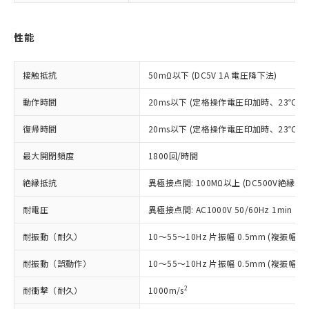
ご利用条件
有に対応した製品に切り替える予定のある
商品です。
性能
対応予定なし：EU RoHS指令（10物質）の
以下の条件をお読みいただき、同意のうえ
非含有に非対応の商品で、対応品を出す予
ご利用ください。
定はありません。
接触抵抗
50mΩ以下 (DC5V 1A 電圧降下法)
調査・確認中：EU RoHS指令（10物質）の
本サービスは、当社制御機器事業取扱
※1 中国RoHS○×表
非含有の対応状況を調査中または確認中の
商品の当社在庫状況および標準価格
動作時間
20ms以下 (定格操作電圧印加時、23℃
商品です。
(税抜)を提供させていただくもので
「○」：最大均質材料含有率が中国RoHSの
非該当品：ライセンス料など無形物で、有
復帰時間
20ms以下 (定格操作電圧印加時、23℃
す。
基準値以下であることを示します。
害物質有無と関係のない商品です。
当社制御機器事業取扱商品の中には、
「×」：最大均質材料含有率が中国RoHSの
仕入先様の事情により、非含有部品として
最大開閉頻度
1800回/時間
本サービスの対象外となる商品もある
基準値を超えていることを示します。
いたものが、含有品と判明した場合などや
当社は、これら貴社製品のうち、外国
ことをご了承ください。
「－」：未確認です。当社販売部門へお問
むを得ず変更することがあります。
絶縁抵抗
異極接点間: 100MΩ以上 (DC500V絶縁抵
為替および外国貿易法に定める商品
在庫状況および標準価格照会結果は、
い合わせください。
（以下｢規制貨物等」という）を輸出
記載している更新日時点での社内デー
耐電圧
異極接点間: AC1000V 50/60Hz 1min
*EU RoHS指令（10物質）：
または国外への提供する場合は、日本
記
タに基づき作成されるものであり、閲
説明
鉛(Pb) 1000ppm以下、 水銀(Hg) 1000ppm以下、 カド
*中国RoHS10物質の基準値 (GB/T26572)：
国政府の輸出許可(または役務取引許
号
覧された時点での実際の在庫および標
ミウム(Cd) 100ppm以下、
Pb(鉛) :1000ppm、 Hg(水銀) : 1000ppm、 Cd(カドミウ
耐振動（耐久）
10～55～10Hz 片振幅 0.5mm (複振幅 1
可)を取得するなどの必要な手続きを
六価クロム(Cr(Ⅵ)) 1000ppm以下、ポリ臭化ビフェニル
ム) : 100ppm、
準価格とは異なる場合があることをご
類(PBB) 1000ppm以下、ポリ臭化ジフェニルエーテル類
Cr(Ⅵ)(六価クロム) : 1000ppm、 PBBs(ポリ臭化ビフェ
とります。
了承ください。
耐振動（誤動作）
(PBDE) 1000ppm以下、フタル酸ビス(2-エチルヘキシ
10～55～10Hz 片振幅 0.5mm (複振幅 1
○
一定数以上の在庫あり
ニル類) : 1000ppm、 PBDEs(ポリ臭化ジフェニルエーテ
当社は規制貨物を破棄する場合は、完
ル) (DEHP)(別名：DOP) 1000ppm以下、フタル酸ブチ
正式な納期状況および標準価格はお客
ル類) : 1000ppm、
ルベンジル（BBP） 1000ppm以下、フタル酸ジブチル
全に破砕するなど、違法に輸出されな
DBP(フタル酸ジブチル) : 1000ppm、 DIBP(フタル酸ジ
様のお取引先、またはお客様担当のオ
2
耐衝撃（耐久）
1000m/s
（DBP） 1000ppm以下、フタル酸ジイソブチル
イソブチル) : 1000ppm、 BBP(フタル酸ブチルベンジ
△
一定数には満たないが在庫あり
いよう必要な手段を講じます。
ムロン制御機器販売店・当社販売員に
(DIBP) 1000ppm以下
ル) : 1000ppm、