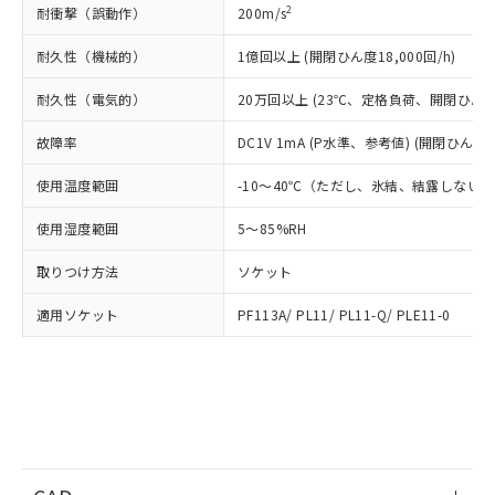
当社は貴社製品を、核兵器、ミサイ
但し、RoHS指令で産業用監視および制御機器に対する
2
耐衝撃（誤動作）
DEHP(フタル酸ビス(2-エチルヘキシル)) : 1000ppm
200m/s
ご相談ください。
適用除外項目は除く。
ル、化学兵器、生物兵器またはその他
－
在庫なし(最新の在庫状況につ
オムロン制御機器販売店や当社販売拠
フタル酸エステル類の４物質については閾値を超える意
武器並びにこれらの製造装置等に一切
耐久性（機械的）
1億回以上 (開閉ひん度18,000回/h)
いては、お客様のお取引先、ま
図的な使用がないことを確認しています。
点は「
販売ネットワーク
」をご確認
※2 環境保護使用期限
使用いたしません。
たはお客様担当のオムロン制御
ください。
耐久性（電気的）
20万回以上 (23℃、定格負荷、開閉ひん度1,
当社は、貴社製品を第三者に販売する
機器販売店・当社販売員にご確
在庫状況および標準価格結果を当社の
※2 対応予定月
「ｅ」：有害物質（10物質）のすべてが基
場合は、上記1、2および3の内容を当
認ください)
事前の承諾なく第三者に漏洩または開
故障率
DC1V 1mA (P水準、参考値) (開閉ひん度12
準値以下であることを示します。
該第三者に通知します。また当社は、
示しないようお願いします。
部品在庫の切り替え状況などにより、予定
「10」：通常の使用状況下において有害物
販売先および販売に係わる関係者が違
マイパーツ機能（部品リスト作成サー
空
受注生産機種、また在庫状況の
使用温度範囲
-10～40℃（ただし、氷結、結露しない
月が前後することがあります。
質が外部に漏えいし、環境に深刻な影響を
法に輸出するおそれがある場合は、取
ビス）をご利用いただくには、I-Web
白
情報を公開していない機種
及ぼさない年数を意味します。
り引きをいたしません。
メンバーズにご登録されている必要が
使用湿度範囲
5～85%RH
「－」：未確認です。当社販売部門へお問
あります。
い合わせください。
お客様が当ウェブサイト上で当社にご
取りつけ方法
ソケット
※3 非含有証明書ダウンロード
登録された部品リストについて、当社
適用ソケット
PF113A/ PL11/ PL11-Q/ PLE11-0
および当社の共同利用者が、当社の製
下記の非含有証明書をダウンロードするこ
品・サービスに関するお客様との取
とができます。
合意する
キャンセル
引・商談に必要な範囲で利用すること
をご了承ください。
EU RoHS指令（10物質）の非含有証明書
※当社の共同利用者とは、
"個人情報
51物質の非含有証明書（当社基準）
の共同利用に関して"
の「1.共同利
※本証明書は発行日時点で非含有を証明す
用者の範囲」に記載されている法人を
るもので、過去に遡って非含有を証明する
指します。