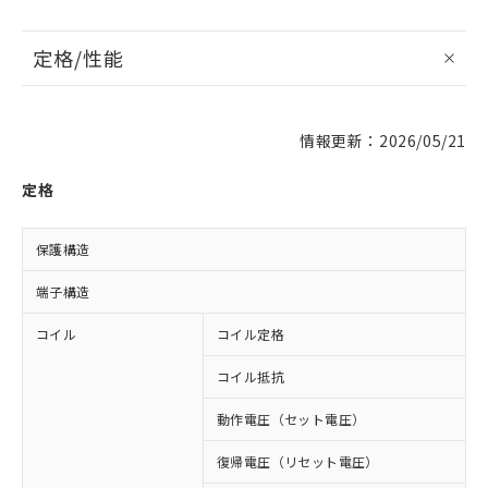
定格/性能
情報更新：2026/05/21
定格
保護構造
端子構造
コイル
コイル定格
D
コイル抵抗
1
動作電圧（セット電圧）
復帰電圧（リセット電圧）