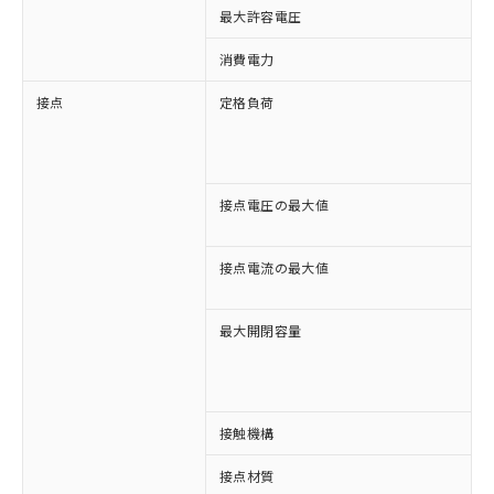
最大許容電圧
消費電力
接点
定格負荷
A
A
D
D
接点電圧の最大値
A
D
接点電流の最大値
A
D
最大開閉容量
1
※1 対応状況
3
対応済み：EU RoHS指令（10物質）の
接触機構
非含有に対応した製品が提供可能な商品で
す。
接点材質
A
対応予定：EU RoHS指令（10物質）の非含