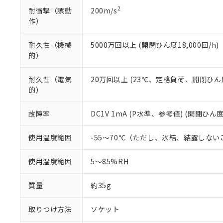
2
耐衝撃（誤動
200m/s
作）
耐久性（機械
5000万回以上 (開閉ひん度18,000回/h)
的）
耐久性（電気
20万回以上 (23℃、定格負荷、開閉ひん度1
的）
故障率
DC1V 1mA (P水準、参考値) (開閉ひん度
使用温度範囲
-55～70℃（ただし、氷結、結露しない
使用湿度範囲
5～85%RH
質量
約35g
取りつけ方法
ソケット