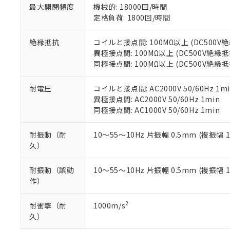
す。
最大開閉頻度
機械的: 18000回/時間
「ｅ」：有害物質
機器販売
マイパーツ機
定格負荷: 1800回/時間
「10」：通常の
ている必要が
味します。
空
受注生産
お客様が当ウ
※3 非含有証明
「－」：未確認で
絶縁抵抗
コイルと接点間: 100MΩ以上 (DC500
白
が、当社の製
異極接点間: 100MΩ以上 (DC500V絶縁
さい。
下記の非含有証明
同極接点間: 100MΩ以上 (DC500V絶縁
※当社の共同
いる法人を指
EU RoHS指令（
耐電圧
コイルと接点間: AC2000V 50/60Hz 1mi
51物質の非含有証
異極接点間: AC2000V 50/60Hz 1min
※本証明書は発行
同極接点間: AC1000V 50/60Hz 1min
また、RoHS指
混在することから
耐振動（耐
10～55～10Hz 片振幅 0.5mm (複振幅 
既に当社にて対応
久）
り割愛しておりま
耐振動（誤動
10～55～10Hz 片振幅 0.5mm (複振幅 
作）
2
耐衝撃（耐
1000m/s
久）