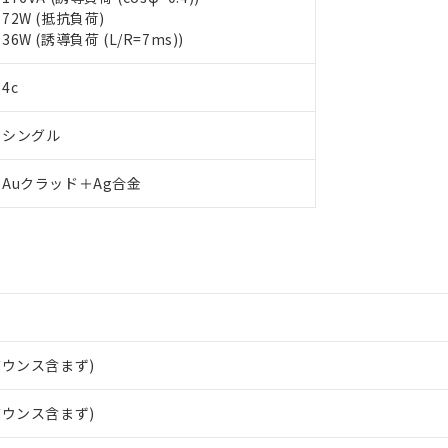
72W (抵抗負荷)
36W (誘導負荷 (L/R=7ms))
 RoHS指令（10物質）の非含有に対応した製品が提供可能な商品です
4c
oHS指令（10物質）の非含有に対応した製品に切り替える予定のある
 RoHS指令（10物質）の非含有に非対応の商品で、対応品を出す予
シングル
 RoHS指令（10物質）の非含有の対応状況を調査中または確認中の
ンス料など無形物で、有害物質有無と関係のない商品です。
○×表
Auクラッド＋Ag合金
より、非含有部品としていたものが、含有品と判明した場合などやむ
みいただき、同意のうえご利用ください。
材料含有率が中国RoHSの基準値以下であることを示します。
材料含有率が中国RoHSの基準値を超えていることを示します。
、当社制御機器事業取扱商品の当社在庫状況および標準価格(税抜)
ら貴社製品のうち、外国為替および外国貿易法に定める商品（以下｢
質）：
す。当社販売部門へお問い合わせください。
 水銀(Hg) 1000ppm以下、 カドミウム(Cd) 100ppm以下、
たは国外への提供する場合は、日本国政府の輸出許可(または役務取
000ppm以下、ポリ臭化ビフェニル類(PBB) 1000ppm以下、ポリ臭化ジフェニルエーテル類(P
事業取扱商品の中には、本サービスの対象外となる商品もあること
手続きをとります。
キシル) (DEHP)(別名：DOP) 1000ppm以下、フタル酸ブチルベンジル（BBP） 100
(GB/T26572)：
以下、フタル酸ジイソブチル (DIBP) 1000ppm以下
び標準価格照会結果は、記載している更新日時点での社内データに
物を破棄する場合は、完全に破砕するなど、違法に輸出されないよ
(水銀) : 1000ppm、 Cd(カドミウム) : 100ppm、
業用監視および制御機器に対する適用除外項目は除く。
覧された時点での実際の在庫および標準価格とは異なる場合がある
1000ppm、 PBBs(ポリ臭化ビフェニル類) : 1000ppm、 PBDEs(ポリ臭化ジフェニルエーテル類
物質については閾値を超える意図的な使用がないことを確認しています。
上の在庫あり
 1000ppm、 DIBP(フタル酸ジイソブチル) : 1000ppm、 BBP(フタル酸ブチルベンジル) :
品を、核兵器、ミサイル、化学兵器、生物兵器またはその他武器並
バウンス含まず)
チルヘキシル)) : 1000ppm
況および標準価格はお客様のお取引先、またはお客様担当のオムロ
用いたしません。
ご相談ください。
は満たないが在庫あり
製品を第三者に販売する場合は、上記1、2および3の内容を当該第
バウンス含まず)
機器販売店や当社販売拠点は「
販売ネットワーク
」をご確認くだ
販売先および販売に係わる関係者が違法に輸出するおそれがある場
用期限
び標準価格結果を当社の事前の承諾なく第三者に漏洩または開示し
え状況などにより、予定月が前後することがあります。
(最新の在庫状況については、お客様のお取引先、またはお客様担当