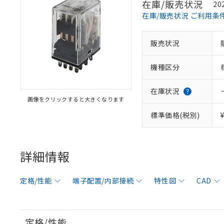
在庫/販売状況
20
在庫/販売状況 ご利用条
販売状況
機種区分
在庫状況
画像をクリックすると大きくなります
標準価格(税別)
詳細情報
定格/性能
端子配置/内部接続
特性図
CAD
定格/性能