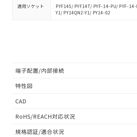
適用ソケット
PYF14S/ PYF14T/ PYF-14-PU/ PYF-14-
Y1/ PY14QN2-Y1/ PY14-02
端子配置/内部接続
特性図
端子配置/内部接続
CAD
開閉容量
ログイン/会員登録いただくと、CADデータをダウンロ
RoHS/REACH対応状況
規格認証/適合状況