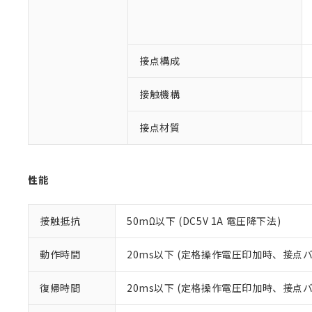
※1 対応状況
対応済み：EU
接点構成
対応予定：EU R
対応予定なし：EU
接触機構
調査・確認中：EU
ご利用条件
非該当品：ライセ
※1 中国RoHS
接点材質
仕入先様の事情に
があります。
以下の条件をお読
「○」：最大均質
「×」：最大均質
本サービスは
当社は、これ
*EU RoHS指令（10物
性能
「－」：未確認で
鉛(Pb) 1000ppm以下、
くものです。
う）を輸出ま
記
説明
六価クロム(Cr(Ⅵ)) 1
当社制御機器
などの必要な
フタル酸ビス(2-エチルヘ
号
*中国RoHS10物質の基準値 
ル（DBP） 1000ppm
在庫状況およ
当社は規制貨
接触抵抗
50mΩ以下 (DC5V 1A 電圧降下法)
Pb(鉛) :1000ppm、 Hg
但し、RoHS指令で産
のであり、閲
ます。
Cr(Ⅵ)(六価クロム) : 
フタル酸エステル類の４
○
一定数以
DBP(フタル酸ジブチル) :
い。
当社は貴社製
動作時間
20ms以下 (定格操作電圧印加時、接点
DEHP(フタル酸ビス(2-エ
正式な納期状
置等に一切使
当社販売員に
※2 対応予定月
△
一定数に
当社は、貴社
復帰時間
20ms以下 (定格操作電圧印加時、接点
オムロン制御
また当社は、
※2 環境保護使
在庫状況およ
部品在庫の切り替
たしません。
－
在庫なし