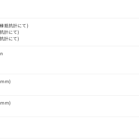
（10物質）のすべてが基準値以下であることを示します。
店・当社販売員にご確認ください)
能（部品リスト作成サービス）をご利用いただくには、I-Webメン
使用状況下において有害物質が外部に漏えいし、環境に深刻な影響を
あります。
機種、また在庫状況の情報を公開していない機種
ェブサイト上で当社にご登録された部品リストについて、当社およ
書ダウンロード
す。当社販売部門へお問い合わせください。
V絶縁抵抗計にて)
品・サービスに関するお客様との取引・商談に必要な範囲で利用す
合意する
キャンセル
抵抗計にて)
書をダウンロードすることができます。
抵抗計にて)
利用者とは、
"個人情報の共同利用に関して"
の「1.共同利用者の
します。
10物質）の非含有証明書
n
明書（当社基準）
日時点で非含有を証明するもので、過去に遡って非含有を証明するも
令のフタル酸エステル類４物質の対応では、対応完了までの期間は出
備考欄に対応日を記載しておりました。
1mm)
品への在庫切替を完了していることから、特段のことがない限り、20
す。
1mm)