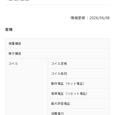
情報更新：2026/06/08
定格
保護構造
端子構造
コイル
コイル定格
D
コイル抵抗
2
動作電圧（セット電圧）
復帰電圧（リセット電圧）
最大許容電圧
1
消費電力