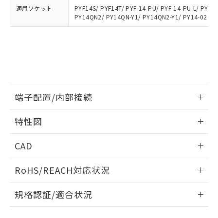
下記の非含有証明書をダウンロードするこ
品・サービスに関するお客様との取
適用ソケット
PYF14S/ PYF14T/ PYF-14-PU/ PYF-14-PU-L/ PYFZ
とができます。
合意する
キャンセル
引・商談に必要な範囲で利用すること
PY14QN2/ PY14QN-Y1/ PY14QN2-Y1/ PY14-02
をご了承ください。
EU RoHS指令（10物質）の非含有証明書
※当社の共同利用者とは、
"個人情報
51物質の非含有証明書（当社基準）
の共同利用に関して"
の「1.共同利
※本証明書は発行日時点で非含有を証明す
用者の範囲」に記載されている法人を
るもので、過去に遡って非含有を証明する
指します。
ものではありません。
また、RoHS指令のフタル酸エステル類４
物質の対応では、対応完了までの期間は出
端子配置/内部接続
荷製品に未対応品が混在することから備考
欄に対応日を記載しておりました。
情報更新：2026/06/08
特性図
既に当社にて対応品への在庫切替を完了
していることから、特段のことがない限
端子配置/内部接続
情報更新：2026/06/08
CAD
り、2022年1月12日より割愛しておりま
す。
開閉容量
ログイン/会員登録いただくと、CADデータをダウンロー
RoHS/REACH対応状況
ドすることができます。
情報更新：2026/7/29
規格認証/適合状況
ログイン/会員登録
EU RoHS
注意事項・凡例
UL認証
CSA認証
CEマーキング