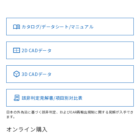
Yes
Yes
Yes
対応状況
対応予定月
※1
※2
ダウンロードデータをご利用いただく前に、以下を必ずお読
みください。
カタログ/データシート/マニュアル
対応済み
ソフトウェアの使用条件
LR型式承認
DNV型式承認
BV型式承認
KR型式承
（イギリス
（ノルウェー
（フランス
（韓国
船舶規格）
船舶規格）
船舶規格）
船舶規格
中国 RoHS
注意事項・凡例
2D CADデータ
Yes
No
No
No
中国 RoHS表
※1 ※2
3D CADデータ
この製品の規格認証/適合状況ページへ
Pb
Hg
Cd
Cr(VI)
その他の認証はこちらのページからご検索ください
該非判定見解書/項目別対比表
O
O
O
O
日本の外為法に基づく該非判定、およびEAR再輸出規制に関する見解が入手でき
ます。
"対応済み"や非含有の記載がされた商品であっても、流通
在庫等で未対応品が混在する可能性があります。
オンライン購入
非含有品が必要な際は、弊社営業部門もしくは販売店へお