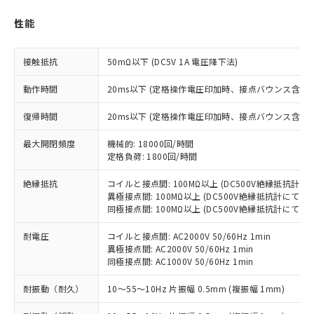
性能
※1 対応状況
対応済み：EU RoHS指令（10物質）の
接触抵抗
50mΩ以下 (DC5V 1A 電圧降下法)
非含有に対応した製品が提供可能な商品で
す。
動作時間
20ms以下 (定格操作電圧印加時、接点バウンス含まず
対応予定：EU RoHS指令（10物質）の非含
ご利用条件
有に対応した製品に切り替える予定のある
復帰時間
20ms以下 (定格操作電圧印加時、接点バウンス含まず
商品です。
対応予定なし：EU RoHS指令（10物質）の
最大開閉頻度
機械的: 18000回/時間
以下の条件をお読みいただき、同意のうえ
非含有に非対応の商品で、対応品を出す予
定格負荷: 1800回/時間
ご利用ください。
定はありません。
絶縁抵抗
コイルと接点間: 100MΩ以上 (DC500V絶縁抵抗計にて
調査・確認中：EU RoHS指令（10物質）の
本サービスは、当社制御機器事業取扱
異極接点間: 100MΩ以上 (DC500V絶縁抵抗計にて)
※1 中国RoHS○×表
非含有の対応状況を調査中または確認中の
商品の当社在庫状況および標準価格
同極接点間: 100MΩ以上 (DC500V絶縁抵抗計にて)
商品です。
(税抜)を提供させていただくもので
「○」：最大均質材料含有率が中国RoHSの
非該当品：ライセンス料など無形物で、有
耐電圧
コイルと接点間: AC2000V 50/60Hz 1min
す。
基準値以下であることを示します。
害物質有無と関係のない商品です。
異極接点間: AC2000V 50/60Hz 1min
当社制御機器事業取扱商品の中には、
「×」：最大均質材料含有率が中国RoHSの
仕入先様の事情により、非含有部品として
同極接点間: AC1000V 50/60Hz 1min
本サービスの対象外となる商品もある
基準値を超えていることを示します。
いたものが、含有品と判明した場合などや
当社は、これら貴社製品のうち、外国
ことをご了承ください。
「－」：未確認です。当社販売部門へお問
耐振動（耐久）
むを得ず変更することがあります。
10～55～10Hz 片振幅 0.5mm (複振幅 1mm)
為替および外国貿易法に定める商品
在庫状況および標準価格照会結果は、
い合わせください。
（以下｢規制貨物等」という）を輸出
記載している更新日時点での社内デー