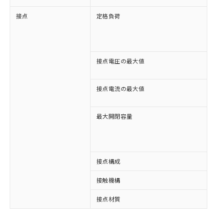
接点
定格負荷
A
A
D
D
接点電圧の最大値
A
D
接点電流の最大値
A
D
最大開閉容量
1
3
接点構成
4
接触機構
接点材質