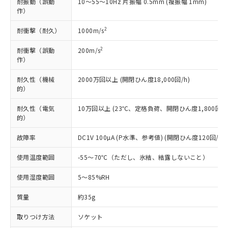
耐振動（誤動
10～55～10Hz 片振幅 0.5mm (複振幅 1mm)
*EU RoHS指令（10物質）：
または国外への提供する場合は、日本
記
タに基づき作成されるものであり、閲
説明
作）
鉛(Pb) 1000ppm以下、 水銀(Hg) 1000ppm以下、 カド
*中国RoHS10物質の基準値 (GB/T26572)：
国政府の輸出許可(または役務取引許
号
覧された時点での実際の在庫および標
ミウム(Cd) 100ppm以下、
Pb(鉛) :1000ppm、 Hg(水銀) : 1000ppm、 Cd(カドミウ
可)を取得するなどの必要な手続きを
六価クロム(Cr(Ⅵ)) 1000ppm以下、ポリ臭化ビフェニル
ム) : 100ppm、
準価格とは異なる場合があることをご
2
耐衝撃（耐久）
1000m/s
類(PBB) 1000ppm以下、ポリ臭化ジフェニルエーテル類
Cr(Ⅵ)(六価クロム) : 1000ppm、 PBBs(ポリ臭化ビフェ
とります。
了承ください。
(PBDE) 1000ppm以下、フタル酸ビス(2-エチルヘキシ
○
一定数以上の在庫あり
ニル類) : 1000ppm、 PBDEs(ポリ臭化ジフェニルエーテ
当社は規制貨物を破棄する場合は、完
ル) (DEHP)(別名：DOP) 1000ppm以下、フタル酸ブチ
2
耐衝撃（誤動
200m/s
正式な納期状況および標準価格はお客
ル類) : 1000ppm、
ルベンジル（BBP） 1000ppm以下、フタル酸ジブチル
全に破砕するなど、違法に輸出されな
DBP(フタル酸ジブチル) : 1000ppm、 DIBP(フタル酸ジ
作）
様のお取引先、またはお客様担当のオ
（DBP） 1000ppm以下、フタル酸ジイソブチル
イソブチル) : 1000ppm、 BBP(フタル酸ブチルベンジ
△
一定数には満たないが在庫あり
いよう必要な手段を講じます。
ムロン制御機器販売店・当社販売員に
(DIBP) 1000ppm以下
ル) : 1000ppm、
耐久性（機械
2000万回以上 (開閉ひん度18,000回/h)
当社は貴社製品を、核兵器、ミサイ
但し、RoHS指令で産業用監視および制御機器に対する
DEHP(フタル酸ビス(2-エチルヘキシル)) : 1000ppm
ご相談ください。
適用除外項目は除く。
的）
ル、化学兵器、生物兵器またはその他
－
在庫なし(最新の在庫状況につ
オムロン制御機器販売店や当社販売拠
フタル酸エステル類の４物質については閾値を超える意
武器並びにこれらの製造装置等に一切
いては、お客様のお取引先、ま
図的な使用がないことを確認しています。
点は「
販売ネットワーク
」をご確認
耐久性（電気
10万回以上 (23℃、定格負荷、開閉ひん度1,800回/h
※2 環境保護使用期限
使用いたしません。
たはお客様担当のオムロン制御
ください。
的）
当社は、貴社製品を第三者に販売する
機器販売店・当社販売員にご確
在庫状況および標準価格結果を当社の
※2 対応予定月
「ｅ」：有害物質（10物質）のすべてが基
場合は、上記1、2および3の内容を当
認ください)
事前の承諾なく第三者に漏洩または開
故障率
DC1V 100µA (P水準、参考値) (開閉ひん度120回/min
準値以下であることを示します。
該第三者に通知します。また当社は、
示しないようお願いします。
部品在庫の切り替え状況などにより、予定
「10」：通常の使用状況下において有害物
販売先および販売に係わる関係者が違
使用温度範囲
-55～70℃（ただし、氷結、結露しないこと）
マイパーツ機能（部品リスト作成サー
空
受注生産機種、また在庫状況の
月が前後することがあります。
質が外部に漏えいし、環境に深刻な影響を
法に輸出するおそれがある場合は、取
ビス）をご利用いただくには、I-Web
白
情報を公開していない機種
及ぼさない年数を意味します。
り引きをいたしません。
使用湿度範囲
5～85%RH
メンバーズにご登録されている必要が
「－」：未確認です。当社販売部門へお問
あります。
い合わせください。
質量
約35g
お客様が当ウェブサイト上で当社にご
※3 非含有証明書ダウンロード
登録された部品リストについて、当社
取りつけ方法
ソケット
および当社の共同利用者が、当社の製