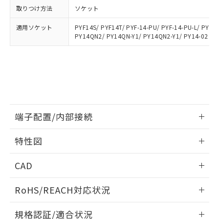
および当社の共同利用者が、当社の製
取りつけ方法
ソケット
下記の非含有証明書をダウンロードするこ
品・サービスに関するお客様との取
とができます。
合意する
キャンセル
引・商談に必要な範囲で利用すること
適用ソケット
PYF14S/ PYF14T/ PYF-14-PU/ PYF-14-PU-L/ PYFZ
をご了承ください。
PY14QN2/ PY14QN-Y1/ PY14QN2-Y1/ PY14-02
EU RoHS指令（10物質）の非含有証明書
※当社の共同利用者とは、
"個人情報
51物質の非含有証明書（当社基準）
の共同利用に関して"
の「1.共同利
※本証明書は発行日時点で非含有を証明す
用者の範囲」に記載されている法人を
るもので、過去に遡って非含有を証明する
指します。
ものではありません。
また、RoHS指令のフタル酸エステル類４
物質の対応では、対応完了までの期間は出
荷製品に未対応品が混在することから備考
端子配置/内部接続
欄に対応日を記載しておりました。
既に当社にて対応品への在庫切替を完了
情報更新：2026/06/08
特性図
していることから、特段のことがない限
り、2022年1月12日より割愛しておりま
端子配置/内部接続
情報更新：2026/06/08
CAD
す。
開閉容量
ログイン/会員登録いただくと、CADデータをダウンロー
RoHS/REACH対応状況
ドすることができます。
情報更新：2026/7/29
規格認証/適合状況