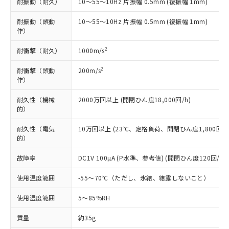
い合わせください。
耐振動（耐久）
10～55～10Hz 片振幅 0.5mm (複振幅 1mm)
（以下｢規制貨物等」という）を輸出
記載している更新日時点での社内デー
*EU RoHS指令（10物質）：
または国外への提供する場合は、日本
記
タに基づき作成されるものであり、閲
説明
耐振動（誤動
10～55～10Hz 片振幅 0.5mm (複振幅 1mm)
鉛(Pb) 1000ppm以下、 水銀(Hg) 1000ppm以下、 カド
*中国RoHS10物質の基準値 (GB/T26572)：
国政府の輸出許可(または役務取引許
号
覧された時点での実際の在庫および標
ミウム(Cd) 100ppm以下、
作）
Pb(鉛) :1000ppm、 Hg(水銀) : 1000ppm、 Cd(カドミウ
可)を取得するなどの必要な手続きを
六価クロム(Cr(Ⅵ)) 1000ppm以下、ポリ臭化ビフェニル
ム) : 100ppm、
準価格とは異なる場合があることをご
類(PBB) 1000ppm以下、ポリ臭化ジフェニルエーテル類
Cr(Ⅵ)(六価クロム) : 1000ppm、 PBBs(ポリ臭化ビフェ
とります。
2
了承ください。
耐衝撃（耐久）
1000m/s
(PBDE) 1000ppm以下、フタル酸ビス(2-エチルヘキシ
○
一定数以上の在庫あり
ニル類) : 1000ppm、 PBDEs(ポリ臭化ジフェニルエーテ
当社は規制貨物を破棄する場合は、完
ル) (DEHP)(別名：DOP) 1000ppm以下、フタル酸ブチ
正式な納期状況および標準価格はお客
ル類) : 1000ppm、
ルベンジル（BBP） 1000ppm以下、フタル酸ジブチル
全に破砕するなど、違法に輸出されな
DBP(フタル酸ジブチル) : 1000ppm、 DIBP(フタル酸ジ
2
耐衝撃（誤動
200m/s
様のお取引先、またはお客様担当のオ
（DBP） 1000ppm以下、フタル酸ジイソブチル
イソブチル) : 1000ppm、 BBP(フタル酸ブチルベンジ
△
一定数には満たないが在庫あり
いよう必要な手段を講じます。
作）
ムロン制御機器販売店・当社販売員に
(DIBP) 1000ppm以下
ル) : 1000ppm、
当社は貴社製品を、核兵器、ミサイ
但し、RoHS指令で産業用監視および制御機器に対する
DEHP(フタル酸ビス(2-エチルヘキシル)) : 1000ppm
ご相談ください。
適用除外項目は除く。
耐久性（機械
2000万回以上 (開閉ひん度18,000回/h)
ル、化学兵器、生物兵器またはその他
－
在庫なし(最新の在庫状況につ
オムロン制御機器販売店や当社販売拠
フタル酸エステル類の４物質については閾値を超える意
的）
武器並びにこれらの製造装置等に一切
いては、お客様のお取引先、ま
図的な使用がないことを確認しています。
点は「
販売ネットワーク
」をご確認
※2 環境保護使用期限
使用いたしません。
たはお客様担当のオムロン制御
ください。
耐久性（電気
10万回以上 (23℃、定格負荷、開閉ひん度1,800回/h
当社は、貴社製品を第三者に販売する
機器販売店・当社販売員にご確
在庫状況および標準価格結果を当社の
的）
※2 対応予定月
「ｅ」：有害物質（10物質）のすべてが基
場合は、上記1、2および3の内容を当
認ください)
事前の承諾なく第三者に漏洩または開
準値以下であることを示します。
該第三者に通知します。また当社は、
示しないようお願いします。
故障率
DC1V 100µA (P水準、参考値) (開閉ひん度120回/min
部品在庫の切り替え状況などにより、予定
「10」：通常の使用状況下において有害物
販売先および販売に係わる関係者が違
マイパーツ機能（部品リスト作成サー
空
受注生産機種、また在庫状況の
月が前後することがあります。
質が外部に漏えいし、環境に深刻な影響を
法に輸出するおそれがある場合は、取
使用温度範囲
-55～70℃（ただし、氷結、結露しないこと）
ビス）をご利用いただくには、I-Web
白
情報を公開していない機種
及ぼさない年数を意味します。
り引きをいたしません。
メンバーズにご登録されている必要が
「－」：未確認です。当社販売部門へお問
使用湿度範囲
5～85%RH
あります。
い合わせください。
お客様が当ウェブサイト上で当社にご
※3 非含有証明書ダウンロード
質量
約35g
登録された部品リストについて、当社