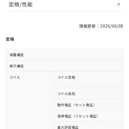
定格/性能
情報更新：2026/06/08
定格
保護構造
端子構造
コイル
コイル定格
D
D
コイル抵抗
1
動作電圧（セット電圧）
復帰電圧（リセット電圧）
最大許容電圧
1