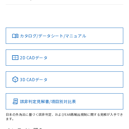
ログイン/会員登録
EU RoHS
注意事項・凡例
UL認証
CSA認証
CEマーキング
Yes
Yes
Yes
対応状況
対応予定月
※1
※2
ダウンロードデータをご利用いただく前に、以下を必ずお読
みください。
カタログ/データシート/マニュアル
対応済み
ソフトウェアの使用条件
LR型式承認
DNV型式承認
BV型式承認
KR型式承
（イギリス
（ノルウェー
（フランス
（韓国
船舶規格）
船舶規格）
船舶規格）
船舶規格
中国 RoHS
注意事項・凡例
2D CADデータ
Yes
No
No
No
中国 RoHS表
※1 ※2
3D CADデータ
この製品の規格認証/適合状況ページへ
Pb
Hg
Cd
Cr(VI)
その他の認証はこちらのページからご検索ください
該非判定見解書/項目別対比表
O
O
O
O
日本の外為法に基づく該非判定、およびEAR再輸出規制に関する見解が入手でき
ます。
"対応済み"や非含有の記載がされた商品であっても、流通