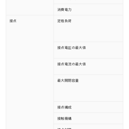
消費電力
接点
定格負荷
A
A
D
D
接点電圧の最大値
A
D
接点電流の最大値
A
D
最大開閉容量
1
3
接点構成
4
接触機構