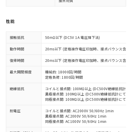
接点材質
※1 対応状況
性能
対応済み：EU RoHS指令（10物質）の
非含有に対応した製品が提供可能な商品で
接触抵抗
50mΩ以下 (DC5V 1A 電圧降下法)
す。
対応予定：EU RoHS指令（10物質）の非含
動作時間
20ms以下 (定格操作電圧印加時、接点バウンス含まず
ご利用条件
有に対応した製品に切り替える予定のある
商品です。
復帰時間
20ms以下 (定格操作電圧印加時、接点バウンス含まず
対応予定なし：EU RoHS指令（10物質）の
以下の条件をお読みいただき、同意のうえ
非含有に非対応の商品で、対応品を出す予
最大開閉頻度
機械的: 18000回/時間
ご利用ください。
定格負荷: 1800回/時間
定はありません。
調査・確認中：EU RoHS指令（10物質）の
本サービスは、当社制御機器事業取扱
絶縁抵抗
コイルと接点間: 100MΩ以上 (DC500V絶縁抵抗計にて
※1 中国RoHS○×表
非含有の対応状況を調査中または確認中の
商品の当社在庫状況および標準価格
異極接点間: 100MΩ以上 (DC500V絶縁抵抗計にて)
商品です。
(税抜)を提供させていただくもので
同極接点間: 100MΩ以上 (DC500V絶縁抵抗計にて)
「○」：最大均質材料含有率が中国RoHSの
非該当品：ライセンス料など無形物で、有
す。
基準値以下であることを示します。
害物質有無と関係のない商品です。
耐電圧
コイルと接点間: AC2000V 50/60Hz 1min
当社制御機器事業取扱商品の中には、
「×」：最大均質材料含有率が中国RoHSの
仕入先様の事情により、非含有部品として
異極接点間: AC2000V 50/60Hz 1min
本サービスの対象外となる商品もある
基準値を超えていることを示します。
いたものが、含有品と判明した場合などや
同極接点間: AC1000V 50/60Hz 1min
当社は、これら貴社製品のうち、外国
ことをご了承ください。
「－」：未確認です。当社販売部門へお問
むを得ず変更することがあります。
為替および外国貿易法に定める商品
在庫状況および標準価格照会結果は、