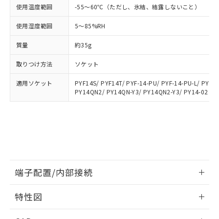
あります。
い合わせください。
使用温度範囲
-55～60℃（ただし、氷結、結露しないこと）
お客様が当ウェブサイト上で当社にご
※3 非含有証明書ダウンロード
登録された部品リストについて、当社
使用湿度範囲
5～85%RH
および当社の共同利用者が、当社の製
下記の非含有証明書をダウンロードするこ
品・サービスに関するお客様との取
質量
約35g
とができます。
合意する
キャンセル
引・商談に必要な範囲で利用すること
をご了承ください。
取りつけ方法
ソケット
EU RoHS指令（10物質）の非含有証明書
※当社の共同利用者とは、
"個人情報
51物質の非含有証明書（当社基準）
の共同利用に関して"
の「1.共同利
適用ソケット
PYF14S/ PYF14T/ PYF-14-PU/ PYF-14-PU-L/ PYFZ
※本証明書は発行日時点で非含有を証明す
PY14QN2/ PY14QN-Y3/ PY14QN2-Y3/ PY14-02
用者の範囲」に記載されている法人を
るもので、過去に遡って非含有を証明する
指します。
ものではありません。
また、RoHS指令のフタル酸エステル類４
物質の対応では、対応完了までの期間は出
荷製品に未対応品が混在することから備考
欄に対応日を記載しておりました。
既に当社にて対応品への在庫切替を完了
端子配置/内部接続
していることから、特段のことがない限
り、2022年1月12日より割愛しておりま
情報更新：2026/06/08
す。
特性図
端子配置/内部接続
情報更新：2026/06/08