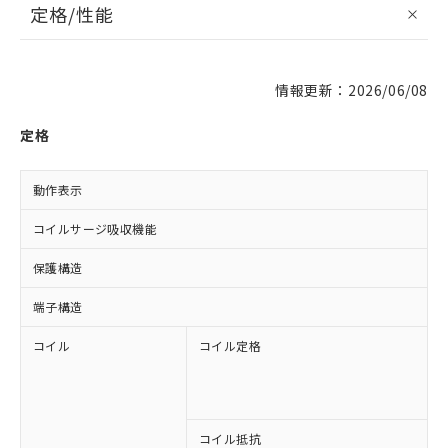
定格/性能
情報更新：2026/06/08
定格
動作表示
L
コイルサージ吸収機能
保護構造
端子構造
コイル
コイル定格
A
A
A
A
コイル抵抗
1