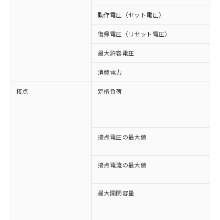
動作電圧（セット電圧）
復帰電圧（リセット電圧）
最大許容電圧
1
消費電力
約
接点
定格負荷
A
A
D
D
接点電圧の最大値
A
D
接点電流の最大値
A
D
最大開閉容量
1
3