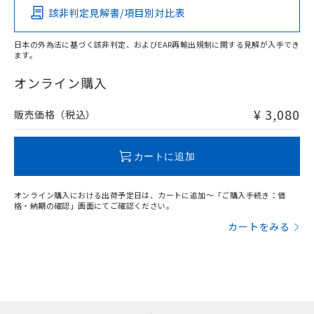
該非判定見解書/項目別対比表
X
O
O
O
日本の外為法に基づく該非判定、およびEAR再輸出規制に関する見解が入手でき
ます。
"対応済み"や非含有の記載がされた商品であっても、流通
在庫等で未対応品が混在する可能性があります。
オンライン購入
非含有品が必要な際は、弊社営業部門もしくは販売店へお
問い合わせください。
¥ 3,080
販売価格（税込）
この製品のRoHS/REACH対応状況ページへ
カートに追加
オンライン購入における出荷予定日は、カートに追加～「ご購入手続き：価
格・納期の確認」画面にてご確認ください。
カートをみる