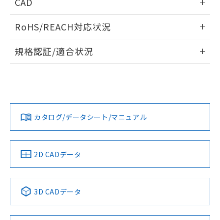
CAD
開閉容量
ログイン/会員登録いただくと、CADデータをダウンロー
RoHS/REACH対応状況
ドすることができます。
情報更新：2026/7/29
規格認証/適合状況
ログイン/会員登録
EU RoHS
注意事項・凡例
UL認証
CSA認証
CEマーキング
Yes
Yes
Yes
対応状況
対応予定月
※1
※2
ダウンロードデータをご利用いただく前に、以下を必ずお読
みください。
カタログ/データシート/マニュアル
対応済み
ソフトウェアの使用条件
LR型式承認
DNV型式承認
BV型式承認
KR型式承
（イギリス
（ノルウェー
（フランス
（韓国
船舶規格）
船舶規格）
船舶規格）
船舶規格
中国 RoHS
注意事項・凡例
2D CADデータ
Yes
No
No
No
中国 RoHS表
※1 ※2
3D CADデータ
この製品の規格認証/適合状況ページへ
Pb
Hg
Cd
Cr(VI)
その他の認証はこちらのページからご検索ください