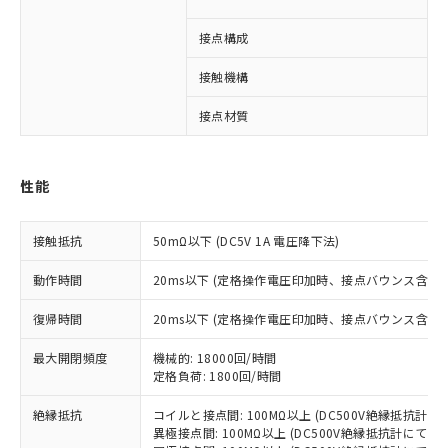
接点構成
4
接触機構
※1 対応状況
接点材質
対応済み：EU RoHS指令（10物質）の
非含有に対応した製品が提供可能な商品で
性能
す。
対応予定：EU RoHS指令（10物質）の非含
ご利用条件
有に対応した製品に切り替える予定のある
接触抵抗
50mΩ以下 (DC5V 1A 電圧降下法)
商品です。
対応予定なし：EU RoHS指令（10物質）の
動作時間
20ms以下 (定格操作電圧印加時、接点バウンス含まず
以下の条件をお読みいただき、同意のうえ
非含有に非対応の商品で、対応品を出す予
ご利用ください。
復帰時間
20ms以下 (定格操作電圧印加時、接点バウンス含まず
定はありません。
調査・確認中：EU RoHS指令（10物質）の
本サービスは、当社制御機器事業取扱
最大開閉頻度
機械的: 18000回/時間
※1 中国RoHS○×表
非含有の対応状況を調査中または確認中の
商品の当社在庫状況および標準価格
定格負荷: 1800回/時間
商品です。
(税抜)を提供させていただくもので
「○」：最大均質材料含有率が中国RoHSの
非該当品：ライセンス料など無形物で、有
す。
絶縁抵抗
コイルと接点間: 100MΩ以上 (DC500V絶縁抵抗計にて
基準値以下であることを示します。
害物質有無と関係のない商品です。
異極接点間: 100MΩ以上 (DC500V絶縁抵抗計にて)
当社制御機器事業取扱商品の中には、
「×」：最大均質材料含有率が中国RoHSの
仕入先様の事情により、非含有部品として