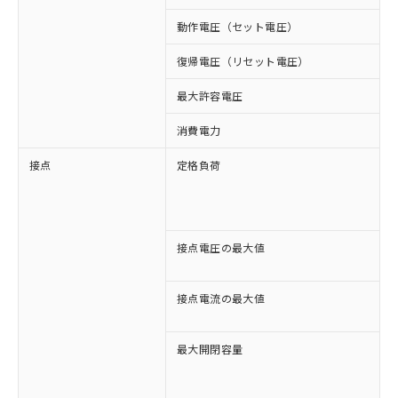
動作電圧（セット電圧）
復帰電圧（リセット電圧）
最大許容電圧
1
消費電力
約
接点
定格負荷
A
A
D
D
接点電圧の最大値
A
D
接点電流の最大値
A
D
最大開閉容量
1
3