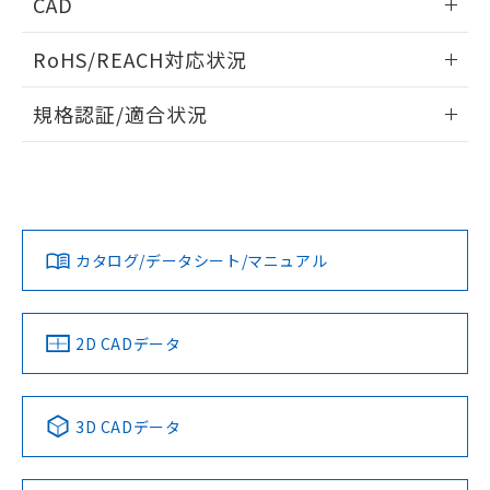
CAD
開閉容量
ログイン/会員登録いただくと、CADデータをダウンロー
RoHS/REACH対応状況
ドすることができます。
情報更新：2026/7/29
規格認証/適合状況
ログイン/会員登録
EU RoHS
注意事項・凡例
UL認証
CSA認証
CEマーキング
Yes
Yes
Yes
対応状況
対応予定月
※1
※2
ダウンロードデータをご利用いただく前に、以下を必ずお読
みください。
カタログ/データシート/マニュアル
対応済み
ソフトウェアの使用条件
LR型式承認
DNV型式承認
BV型式承認
KR型式承
（イギリス
（ノルウェー
（フランス
（韓国
船舶規格）
船舶規格）
船舶規格）
船舶規格
中国 RoHS
注意事項・凡例
2D CADデータ
Yes
No
No
No
中国 RoHS表
※1 ※2
3D CADデータ
この製品の規格認証/適合状況ページへ
Pb
Hg
Cd
Cr(VI)
その他の認証はこちらのページからご検索ください