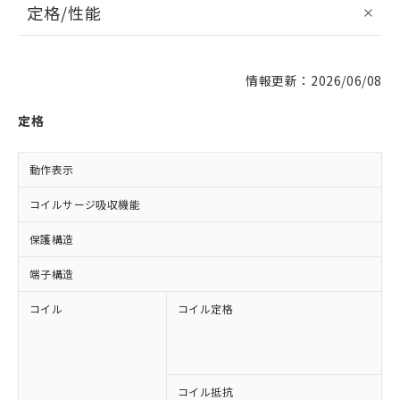
定格/性能
情報更新：2026/06/08
定格
動作表示
L
コイルサージ吸収機能
保護構造
端子構造
コイル
コイル定格
A
A
A
A
コイル抵抗
3