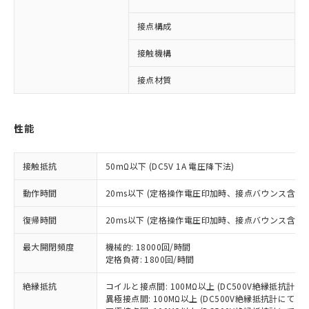
接点構成
4
接触機構
※1 対応状況
接点材質
対応済み：EU RoHS指令（10物質）の
非含有に対応した製品が提供可能な商品で
性能
す。
対応予定：EU RoHS指令（10物質）の非含
ご利用条件
有に対応した製品に切り替える予定のある
接触抵抗
50mΩ以下 (DC5V 1A 電圧降下法)
商品です。
対応予定なし：EU RoHS指令（10物質）の
動作時間
20ms以下 (定格操作電圧印加時、接点バウンス含まず
以下の条件をお読みいただき、同意のうえ
非含有に非対応の商品で、対応品を出す予
ご利用ください。
復帰時間
20ms以下 (定格操作電圧印加時、接点バウンス含まず
定はありません。
調査・確認中：EU RoHS指令（10物質）の
本サービスは、当社制御機器事業取扱
最大開閉頻度
機械的: 18000回/時間
※1 中国RoHS○×表
非含有の対応状況を調査中または確認中の
商品の当社在庫状況および標準価格
定格負荷: 1800回/時間
商品です。
(税抜)を提供させていただくもので
「○」：最大均質材料含有率が中国RoHSの
非該当品：ライセンス料など無形物で、有
す。
絶縁抵抗
コイルと接点間: 100MΩ以上 (DC500V絶縁抵抗計にて
基準値以下であることを示します。
害物質有無と関係のない商品です。
異極接点間: 100MΩ以上 (DC500V絶縁抵抗計にて)
当社制御機器事業取扱商品の中には、
「×」：最大均質材料含有率が中国RoHSの
仕入先様の事情により、非含有部品として