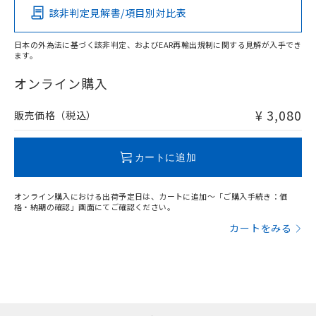
該非判定見解書/項目別対比表
X
O
O
O
日本の外為法に基づく該非判定、およびEAR再輸出規制に関する見解が入手でき
ます。
"対応済み"や非含有の記載がされた商品であっても、流通
在庫等で未対応品が混在する可能性があります。
オンライン購入
非含有品が必要な際は、弊社営業部門もしくは販売店へお
問い合わせください。
¥ 3,080
販売価格（税込）
この製品のRoHS/REACH対応状況ページへ
カートに追加
オンライン購入における出荷予定日は、カートに追加～「ご購入手続き：価
格・納期の確認」画面にてご確認ください。
カートをみる