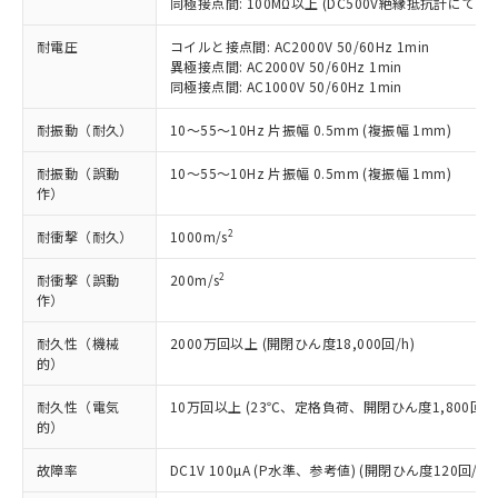
同極接点間: 100MΩ以上 (DC500V絶縁抵抗計にて)
本サービスの対象外となる商品もある
基準値を超えていることを示します。
いたものが、含有品と判明した場合などや
当社は、これら貴社製品のうち、外国
ことをご了承ください。
「－」：未確認です。当社販売部門へお問
むを得ず変更することがあります。
耐電圧
コイルと接点間: AC2000V 50/60Hz 1min
為替および外国貿易法に定める商品
在庫状況および標準価格照会結果は、
い合わせください。
異極接点間: AC2000V 50/60Hz 1min
（以下｢規制貨物等」という）を輸出
記載している更新日時点での社内デー
同極接点間: AC1000V 50/60Hz 1min
*EU RoHS指令（10物質）：
または国外への提供する場合は、日本
記
タに基づき作成されるものであり、閲
説明
鉛(Pb) 1000ppm以下、 水銀(Hg) 1000ppm以下、 カド
*中国RoHS10物質の基準値 (GB/T26572)：
国政府の輸出許可(または役務取引許
号
覧された時点での実際の在庫および標
ミウム(Cd) 100ppm以下、
耐振動（耐久）
10～55～10Hz 片振幅 0.5mm (複振幅 1mm)
Pb(鉛) :1000ppm、 Hg(水銀) : 1000ppm、 Cd(カドミウ
可)を取得するなどの必要な手続きを
六価クロム(Cr(Ⅵ)) 1000ppm以下、ポリ臭化ビフェニル
ム) : 100ppm、
準価格とは異なる場合があることをご
類(PBB) 1000ppm以下、ポリ臭化ジフェニルエーテル類
Cr(Ⅵ)(六価クロム) : 1000ppm、 PBBs(ポリ臭化ビフェ
とります。
了承ください。
耐振動（誤動
10～55～10Hz 片振幅 0.5mm (複振幅 1mm)
(PBDE) 1000ppm以下、フタル酸ビス(2-エチルヘキシ
○
一定数以上の在庫あり
ニル類) : 1000ppm、 PBDEs(ポリ臭化ジフェニルエーテ
当社は規制貨物を破棄する場合は、完
作）
ル) (DEHP)(別名：DOP) 1000ppm以下、フタル酸ブチ
正式な納期状況および標準価格はお客
ル類) : 1000ppm、
ルベンジル（BBP） 1000ppm以下、フタル酸ジブチル
全に破砕するなど、違法に輸出されな
DBP(フタル酸ジブチル) : 1000ppm、 DIBP(フタル酸ジ
様のお取引先、またはお客様担当のオ
（DBP） 1000ppm以下、フタル酸ジイソブチル
イソブチル) : 1000ppm、 BBP(フタル酸ブチルベンジ
△
一定数には満たないが在庫あり
2
いよう必要な手段を講じます。
耐衝撃（耐久）
1000m/s
ムロン制御機器販売店・当社販売員に
(DIBP) 1000ppm以下
ル) : 1000ppm、
当社は貴社製品を、核兵器、ミサイ
但し、RoHS指令で産業用監視および制御機器に対する
DEHP(フタル酸ビス(2-エチルヘキシル)) : 1000ppm
ご相談ください。
適用除外項目は除く。
2
耐衝撃（誤動
200m/s
ル、化学兵器、生物兵器またはその他
－
在庫なし(最新の在庫状況につ
オムロン制御機器販売店や当社販売拠
フタル酸エステル類の４物質については閾値を超える意
作）
武器並びにこれらの製造装置等に一切
いては、お客様のお取引先、ま
図的な使用がないことを確認しています。
点は「
販売ネットワーク
」をご確認
※2 環境保護使用期限
使用いたしません。
たはお客様担当のオムロン制御
ください。
耐久性（機械
2000万回以上 (開閉ひん度18,000回/h)
当社は、貴社製品を第三者に販売する
機器販売店・当社販売員にご確
在庫状況および標準価格結果を当社の
的）
※2 対応予定月
「ｅ」：有害物質（10物質）のすべてが基
場合は、上記1、2および3の内容を当
認ください)
事前の承諾なく第三者に漏洩または開
準値以下であることを示します。
該第三者に通知します。また当社は、
示しないようお願いします。
耐久性（電気
10万回以上 (23℃、定格負荷、開閉ひん度1,800回/h
部品在庫の切り替え状況などにより、予定
「10」：通常の使用状況下において有害物
販売先および販売に係わる関係者が違
的）
マイパーツ機能（部品リスト作成サー
空
受注生産機種、また在庫状況の
月が前後することがあります。
質が外部に漏えいし、環境に深刻な影響を
法に輸出するおそれがある場合は、取
ビス）をご利用いただくには、I-Web
白
情報を公開していない機種
及ぼさない年数を意味します。
り引きをいたしません。
故障率
DC1V 100µA (P水準、参考値) (開閉ひん度120回/min
メンバーズにご登録されている必要が
「－」：未確認です。当社販売部門へお問