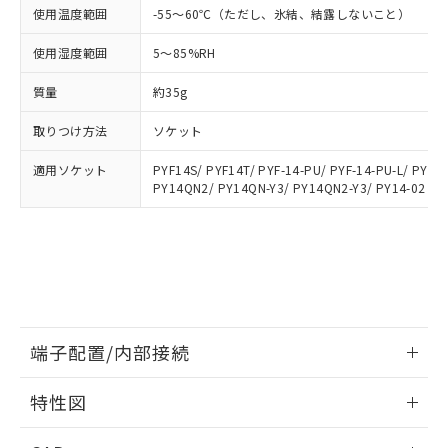
あります。
い合わせください。
使用温度範囲
-55～60℃（ただし、氷結、結露しないこと）
お客様が当ウェブサイト上で当社にご
※3 非含有証明書ダウンロード
登録された部品リストについて、当社
使用湿度範囲
5～85%RH
および当社の共同利用者が、当社の製
下記の非含有証明書をダウンロードするこ
品・サービスに関するお客様との取
質量
約35g
とができます。
合意する
キャンセル
引・商談に必要な範囲で利用すること
をご了承ください。
取りつけ方法
ソケット
EU RoHS指令（10物質）の非含有証明書
※当社の共同利用者とは、
"個人情報
51物質の非含有証明書（当社基準）
の共同利用に関して"
の「1.共同利
適用ソケット
PYF14S/ PYF14T/ PYF-14-PU/ PYF-14-PU-L/ PYFZ
※本証明書は発行日時点で非含有を証明す
PY14QN2/ PY14QN-Y3/ PY14QN2-Y3/ PY14-02
用者の範囲」に記載されている法人を
るもので、過去に遡って非含有を証明する
指します。
ものではありません。
また、RoHS指令のフタル酸エステル類４
物質の対応では、対応完了までの期間は出
荷製品に未対応品が混在することから備考
欄に対応日を記載しておりました。
既に当社にて対応品への在庫切替を完了
端子配置/内部接続
していることから、特段のことがない限
り、2022年1月12日より割愛しておりま
情報更新：2026/06/08
す。
特性図
端子配置/内部接続
情報更新：2026/06/08