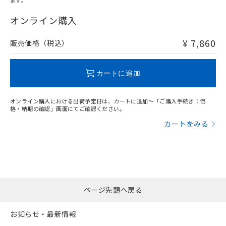
ます。
"対応済み"や非含有の記載がされた商品であっても、流通
在庫等で未対応品が混在する可能性があります。
オンライン購入
非含有品が必要な際は、弊社営業部門もしくは販売店へお
問い合わせください。
¥ 7,860
販売価格（税込）
この製品のRoHS/REACH対応状況ページへ
カートに追加
オンライン購入における出荷予定日は、カートに追加～「ご購入手続き：価
格・納期の確認」画面にてご確認ください。
カートをみる
ページ先頭へ戻る
お知らせ・最新情報