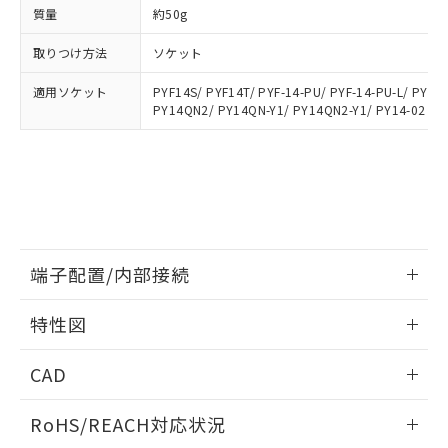
登録された部品リストについて、当社
質量
約50g
および当社の共同利用者が、当社の製
下記の非含有証明書をダウンロードするこ
品・サービスに関するお客様との取
取りつけ方法
ソケット
とができます。
合意する
キャンセル
引・商談に必要な範囲で利用すること
をご了承ください。
適用ソケット
PYF14S/ PYF14T/ PYF-14-PU/ PYF-14-PU-L/ PYFZ
EU RoHS指令（10物質）の非含有証明書
※当社の共同利用者とは、
"個人情報
PY14QN2/ PY14QN-Y1/ PY14QN2-Y1/ PY14-02
51物質の非含有証明書（当社基準）
の共同利用に関して"
の「1.共同利
※本証明書は発行日時点で非含有を証明す
用者の範囲」に記載されている法人を
るもので、過去に遡って非含有を証明する
指します。
ものではありません。
また、RoHS指令のフタル酸エステル類４
物質の対応では、対応完了までの期間は出
荷製品に未対応品が混在することから備考
欄に対応日を記載しておりました。
端子配置/内部接続
既に当社にて対応品への在庫切替を完了
情報更新：2026/06/08
していることから、特段のことがない限
特性図
り、2022年1月12日より割愛しておりま
す。
端子配置/内部接続
情報更新：2026/06/08
CAD
開閉容量
ログイン/会員登録いただくと、CADデータをダウンロー
RoHS/REACH対応状況
ドすることができます。