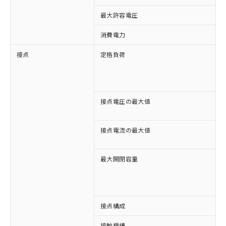
最大許容電圧
1
消費電力
約
接点
定格負荷
A
A
D
D
接点電圧の最大値
A
D
接点電流の最大値
A
D
最大開閉容量
8
3
接点構成
4
接触機構