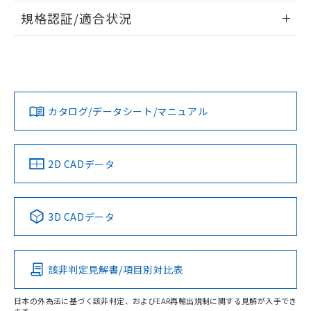
情報更新：2026/7/29
規格認証/適合状況
ログイン/会員登録
EU RoHS
注意事項・凡例
UL認証
CSA認証
CEマーキング
No
No
Yes
対応状況
対応予定月
※1
※2
ダウンロードデータをご利用いただく前に、以下を必ずお読
みください。
カタログ/データシート/マニュアル
対応済み
ソフトウェアの使用条件
LR型式承認
DNV型式承認
BV型式承認
KR型式承
（イギリス
（ノルウェー
（フランス
（韓国
船舶規格）
船舶規格）
船舶規格）
船舶規格
中国 RoHS
注意事項・凡例
2D CADデータ
Yes
No
No
No
中国 RoHS表
※1 ※2
3D CADデータ
この製品の規格認証/適合状況ページへ
Pb
Hg
Cd
Cr(VI)
その他の認証はこちらのページからご検索ください
該非判定見解書/項目別対比表
O
O
O
O
日本の外為法に基づく該非判定、およびEAR再輸出規制に関する見解が入手でき