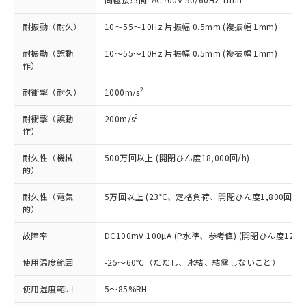
むを得ず変更することがあります。
為替および外国貿易法に定める商品
在庫状況および標準価格照会結果は、
い合わせください。
（以下｢規制貨物等」という）を輸出
記載している更新日時点での社内デー
耐振動（耐久）
10～55～10Hz 片振幅 0.5mm (複振幅 1mm)
*EU RoHS指令（10物質）：
または国外への提供する場合は、日本
記
タに基づき作成されるものであり、閲
説明
鉛(Pb) 1000ppm以下、 水銀(Hg) 1000ppm以下、 カド
*中国RoHS10物質の基準値 (GB/T26572)：
国政府の輸出許可(または役務取引許
号
覧された時点での実際の在庫および標
ミウム(Cd) 100ppm以下、
耐振動（誤動
10～55～10Hz 片振幅 0.5mm (複振幅 1mm)
Pb(鉛) :1000ppm、 Hg(水銀) : 1000ppm、 Cd(カドミウ
可)を取得するなどの必要な手続きを
六価クロム(Cr(Ⅵ)) 1000ppm以下、ポリ臭化ビフェニル
ム) : 100ppm、
準価格とは異なる場合があることをご
作）
類(PBB) 1000ppm以下、ポリ臭化ジフェニルエーテル類
Cr(Ⅵ)(六価クロム) : 1000ppm、 PBBs(ポリ臭化ビフェ
とります。
了承ください。
(PBDE) 1000ppm以下、フタル酸ビス(2-エチルヘキシ
○
一定数以上の在庫あり
ニル類) : 1000ppm、 PBDEs(ポリ臭化ジフェニルエーテ
当社は規制貨物を破棄する場合は、完
2
耐衝撃（耐久）
1000m/s
ル) (DEHP)(別名：DOP) 1000ppm以下、フタル酸ブチ
正式な納期状況および標準価格はお客
ル類) : 1000ppm、
ルベンジル（BBP） 1000ppm以下、フタル酸ジブチル
全に破砕するなど、違法に輸出されな
DBP(フタル酸ジブチル) : 1000ppm、 DIBP(フタル酸ジ
様のお取引先、またはお客様担当のオ
（DBP） 1000ppm以下、フタル酸ジイソブチル
イソブチル) : 1000ppm、 BBP(フタル酸ブチルベンジ
△
一定数には満たないが在庫あり
2
いよう必要な手段を講じます。
耐衝撃（誤動
200m/s
ムロン制御機器販売店・当社販売員に
(DIBP) 1000ppm以下
ル) : 1000ppm、
作）
当社は貴社製品を、核兵器、ミサイ
但し、RoHS指令で産業用監視および制御機器に対する
DEHP(フタル酸ビス(2-エチルヘキシル)) : 1000ppm
ご相談ください。
適用除外項目は除く。
ル、化学兵器、生物兵器またはその他
－
在庫なし(最新の在庫状況につ
オムロン制御機器販売店や当社販売拠
フタル酸エステル類の４物質については閾値を超える意
耐久性（機械
500万回以上 (開閉ひん度18,000回/h)
武器並びにこれらの製造装置等に一切
いては、お客様のお取引先、ま
図的な使用がないことを確認しています。
点は「
販売ネットワーク
」をご確認
的）
※2 環境保護使用期限
使用いたしません。
たはお客様担当のオムロン制御
ください。
当社は、貴社製品を第三者に販売する
機器販売店・当社販売員にご確
在庫状況および標準価格結果を当社の
耐久性（電気
5万回以上 (23℃、定格負荷、開閉ひん度1,800回/h)
※2 対応予定月
「ｅ」：有害物質（10物質）のすべてが基
場合は、上記1、2および3の内容を当
認ください)
事前の承諾なく第三者に漏洩または開
的）
準値以下であることを示します。
該第三者に通知します。また当社は、
示しないようお願いします。
部品在庫の切り替え状況などにより、予定
「10」：通常の使用状況下において有害物
販売先および販売に係わる関係者が違
故障率
DC100mV 100µA (P水準、参考値) (開閉ひん度120回
マイパーツ機能（部品リスト作成サー
空
受注生産機種、また在庫状況の
月が前後することがあります。
質が外部に漏えいし、環境に深刻な影響を
法に輸出するおそれがある場合は、取
ビス）をご利用いただくには、I-Web
白
情報を公開していない機種
及ぼさない年数を意味します。
り引きをいたしません。
使用温度範囲
-25～60℃（ただし、氷結、結露しないこと）
メンバーズにご登録されている必要が
「－」：未確認です。当社販売部門へお問
あります。
い合わせください。
使用湿度範囲
5～85%RH
お客様が当ウェブサイト上で当社にご
※3 非含有証明書ダウンロード