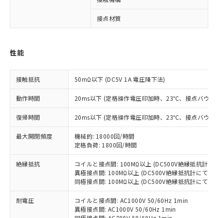
接点材質
※1 対応状況
性能
対応済み：EU RoHS指令（10物質）の
非含有に対応した製品が提供可能な商品で
す。
接触抵抗
50mΩ以下 (DC5V 1A 電圧降下法)
対応予定：EU RoHS指令（10物質）の非含
ご利用条件
有に対応した製品に切り替える予定のある
動作時間
20ms以下 (定格操作電圧印加時、23℃、接点バウン
商品です。
対応予定なし：EU RoHS指令（10物質）の
復帰時間
20ms以下 (定格操作電圧印加時、23℃、接点バウン
以下の条件をお読みいただき、同意のうえ
非含有に非対応の商品で、対応品を出す予
ご利用ください。
最大開閉頻度
機械的: 18000回/時間
定はありません。
定格負荷: 1800回/時間
調査・確認中：EU RoHS指令（10物質）の
本サービスは、当社制御機器事業取扱
※1 中国RoHS○×表
非含有の対応状況を調査中または確認中の
商品の当社在庫状況および標準価格
絶縁抵抗
コイルと接点間: 100MΩ以上 (DC500V絶縁抵抗計にて
商品です。
(税抜)を提供させていただくもので
異極接点間: 100MΩ以上 (DC500V絶縁抵抗計にて)
「○」：最大均質材料含有率が中国RoHSの
非該当品：ライセンス料など無形物で、有
同極接点間: 100MΩ以上 (DC500V絶縁抵抗計にて)
す。
基準値以下であることを示します。
害物質有無と関係のない商品です。
当社制御機器事業取扱商品の中には、
「×」：最大均質材料含有率が中国RoHSの
仕入先様の事情により、非含有部品として
耐電圧
コイルと接点間: AC1000V 50/60Hz 1min
本サービスの対象外となる商品もある
基準値を超えていることを示します。
いたものが、含有品と判明した場合などや
異極接点間: AC1000V 50/60Hz 1min
当社は、これら貴社製品のうち、外国
ことをご了承ください。
「－」：未確認です。当社販売部門へお問
同極接点間: AC700V 50/60Hz 1min