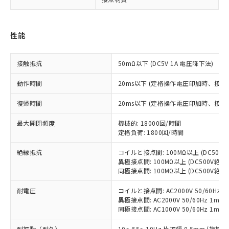
対応済み：EU RoHS指令（10物質）の
非含有に対応した製品が提供可能な商品で
す。
対応予定：EU RoHS指令（10物質）の非含
性能
ご利用条件
有に対応した製品に切り替える予定のある
商品です。
接触抵抗
50mΩ以下 (DC5V 1A 電圧降下法)
対応予定なし：EU RoHS指令（10物質）の
以下の条件をお読みいただき、同意のうえ
非含有に非対応の商品で、対応品を出す予
動作時間
20ms以下 (定格操作電圧印加時、接
ご利用ください。
定はありません。
調査・確認中：EU RoHS指令（10物質）の
復帰時間
20ms以下 (定格操作電圧印加時、接
本サービスは、当社制御機器事業取扱
※1 中国RoHS○×表
非含有の対応状況を調査中または確認中の
商品の当社在庫状況および標準価格
商品です。
最大開閉頻度
機械的: 18000回/時間
(税抜)を提供させていただくもので
「○」：最大均質材料含有率が中国RoHSの
非該当品：ライセンス料など無形物で、有
定格負荷: 1800回/時間
す。
基準値以下であることを示します。
害物質有無と関係のない商品です。
当社制御機器事業取扱商品の中には、
「×」：最大均質材料含有率が中国RoHSの
絶縁抵抗
コイルと接点間: 100MΩ以上 (DC50
仕入先様の事情により、非含有部品として
本サービスの対象外となる商品もある
異極接点間: 100MΩ以上 (DC500V絶
基準値を超えていることを示します。
いたものが、含有品と判明した場合などや
当社は、これら貴社製品のうち、外国
ことをご了承ください。
同極接点間: 100MΩ以上 (DC500V絶
「－」：未確認です。当社販売部門へお問
むを得ず変更することがあります。
為替および外国貿易法に定める商品
在庫状況および標準価格照会結果は、
い合わせください。
（以下｢規制貨物等」という）を輸出
記載している更新日時点での社内デー
耐電圧
コイルと接点間: AC2000V 50/60Hz 1
*EU RoHS指令（10物質）：
または国外への提供する場合は、日本
異極接点間: AC2000V 50/60Hz 1min
記
タに基づき作成されるものであり、閲
説明
鉛(Pb) 1000ppm以下、 水銀(Hg) 1000ppm以下、 カド
*中国RoHS10物質の基準値 (GB/T26572)：
国政府の輸出許可(または役務取引許
同極接点間: AC1000V 50/60Hz 1min
号
覧された時点での実際の在庫および標
ミウム(Cd) 100ppm以下、
Pb(鉛) :1000ppm、 Hg(水銀) : 1000ppm、 Cd(カドミウ
可)を取得するなどの必要な手続きを
六価クロム(Cr(Ⅵ)) 1000ppm以下、ポリ臭化ビフェニル
ム) : 100ppm、
準価格とは異なる場合があることをご
類(PBB) 1000ppm以下、ポリ臭化ジフェニルエーテル類
Cr(Ⅵ)(六価クロム) : 1000ppm、 PBBs(ポリ臭化ビフェ
耐振動（耐久）
10～55～10Hz 片振幅 0.5mm (複振幅