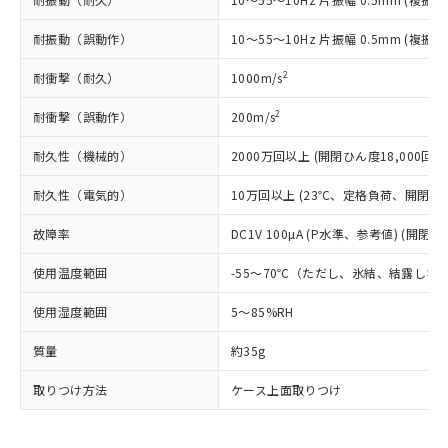
とります。
了承ください。
(PBDE) 1000ppm以下、フタル酸ビス(2-エチルヘキシ
○
一定数以上の在庫あり
ニル類) : 1000ppm、 PBDEs(ポリ臭化ジフェニルエーテ
当社は規制貨物を破棄する場合は、完
ル) (DEHP)(別名：DOP) 1000ppm以下、フタル酸ブチ
正式な納期状況および標準価格はお客
ル類) : 1000ppm、
耐振動（誤動作）
10～55～10Hz 片振幅 0.5mm (複振幅
ルベンジル（BBP） 1000ppm以下、フタル酸ジブチル
全に破砕するなど、違法に輸出されな
DBP(フタル酸ジブチル) : 1000ppm、 DIBP(フタル酸ジ
様のお取引先、またはお客様担当のオ
（DBP） 1000ppm以下、フタル酸ジイソブチル
イソブチル) : 1000ppm、 BBP(フタル酸ブチルベンジ
△
一定数には満たないが在庫あり
いよう必要な手段を講じます。
ムロン制御機器販売店・当社販売員に
(DIBP) 1000ppm以下
ル) : 1000ppm、
2
耐衝撃（耐久）
1000m/s
当社は貴社製品を、核兵器、ミサイ
但し、RoHS指令で産業用監視および制御機器に対する
DEHP(フタル酸ビス(2-エチルヘキシル)) : 1000ppm
ご相談ください。
適用除外項目は除く。
ル、化学兵器、生物兵器またはその他
－
在庫なし(最新の在庫状況につ
オムロン制御機器販売店や当社販売拠
2
フタル酸エステル類の４物質については閾値を超える意
耐衝撃（誤動作）
200m/s
武器並びにこれらの製造装置等に一切
いては、お客様のお取引先、ま
図的な使用がないことを確認しています。
点は「
販売ネットワーク
」をご確認
※2 環境保護使用期限
使用いたしません。
たはお客様担当のオムロン制御
ください。
耐久性（機械的）
2000万回以上 (開閉ひん度18,000回/h
当社は、貴社製品を第三者に販売する
機器販売店・当社販売員にご確
在庫状況および標準価格結果を当社の
※2 対応予定月
「ｅ」：有害物質（10物質）のすべてが基
場合は、上記1、2および3の内容を当
認ください)
耐久性（電気的）
10万回以上 (23℃、定格負荷、開閉ひん度
事前の承諾なく第三者に漏洩または開
準値以下であることを示します。
該第三者に通知します。また当社は、
示しないようお願いします。
部品在庫の切り替え状況などにより、予定
「10」：通常の使用状況下において有害物
販売先および販売に係わる関係者が違
故障率
DC1V 100µA (P水準、参考値) (開閉ひ
マイパーツ機能（部品リスト作成サー
空
受注生産機種、また在庫状況の
月が前後することがあります。
質が外部に漏えいし、環境に深刻な影響を
法に輸出するおそれがある場合は、取
ビス）をご利用いただくには、I-Web
白
情報を公開していない機種
及ぼさない年数を意味します。
使用温度範囲
-55～70℃（ただし、氷結、結露しな
り引きをいたしません。
メンバーズにご登録されている必要が
「－」：未確認です。当社販売部門へお問
あります。
使用湿度範囲
5～85%RH
い合わせください。
お客様が当ウェブサイト上で当社にご
※3 非含有証明書ダウンロード
登録された部品リストについて、当社
質量
約35g
および当社の共同利用者が、当社の製
下記の非含有証明書をダウンロードするこ
品・サービスに関するお客様との取
取りつけ方法
ケース上面取りつけ
とができます。
合意する
キャンセル
引・商談に必要な範囲で利用すること
をご了承ください。
EU RoHS指令（10物質）の非含有証明書