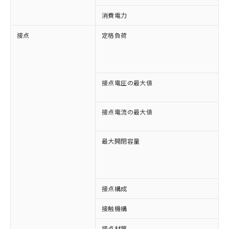
消費電力
約
接点
定格負荷
A
A
D
D
接点電圧の最大値
A
D
接点電流の最大値
A
D
最大開閉容量
1
3
接点構成
4
接触機構
※1 対応状況
接点材質