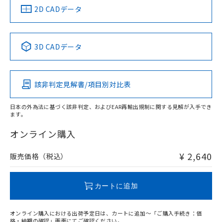
船舶規格）
船舶規格）
船舶規格）
船舶規格
中国 RoHS
注意事項・凡例
2D CADデータ
Yes
No
No
No
中国 RoHS表
※1 ※2
3D CADデータ
この製品の規格認証/適合状況ページへ
Pb
Hg
Cd
Cr(VI)
その他の認証はこちらのページからご検索ください
該非判定見解書/項目別対比表
O
O
O
O
日本の外為法に基づく該非判定、およびEAR再輸出規制に関する見解が入手でき
ます。
"対応済み"や非含有の記載がされた商品であっても、流通
在庫等で未対応品が混在する可能性があります。
オンライン購入
非含有品が必要な際は、弊社営業部門もしくは販売店へお
問い合わせください。
¥ 2,640
販売価格（税込）
この製品のRoHS/REACH対応状況ページへ
カートに追加
オンライン購入における出荷予定日は、カートに追加～「ご購入手続き：価
格・納期の確認」画面にてご確認ください。