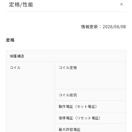
定格/性能
情報更新：2026/06/08
定格
保護構造
コイル
コイル定格
A
A
A
A
コイル抵抗
1
動作電圧（セット電圧）
復帰電圧（リセット電圧）
最大許容電圧
1