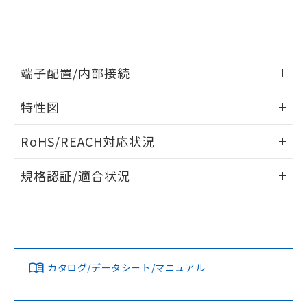
※当社の共同利用者とは、
"個人情報
51物質の非含有証明書（当社基準）
の共同利用に関して"
の「1.共同利
※本証明書は発行日時点で非含有を証明す
用者の範囲」に記載されている法人を
るもので、過去に遡って非含有を証明する
指します。
ものではありません。
また、RoHS指令のフタル酸エステル類４
端子配置/内部接続
物質の対応では、対応完了までの期間は出
荷製品に未対応品が混在することから備考
情報更新：2026/06/08
特性図
欄に対応日を記載しておりました。
既に当社にて対応品への在庫切替を完了
端子配置/内部接続
情報更新：2026/06/08
RoHS/REACH対応状況
していることから、特段のことがない限
り、2022年1月12日より割愛しておりま
開閉容量
情報更新：2026/7/29
す。
規格認証/適合状況
EU RoHS
注意事項・凡例
UL認証
CSA認証
CEマーキング
Yes
Yes
Yes
対応状況
対応予定月
※1
※2
カタログ/データシート/マニュアル
対応済み
LR型式承認
DNV型式承認
BV型式承認
KR型式承
（イギリス
（ノルウェー
（フランス
（韓国