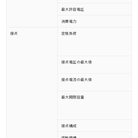
最大許容電圧
1
消費電力
約
接点
定格負荷
A
A
D
D
接点電圧の最大値
A
D
接点電流の最大値
A
D
最大開閉容量
6
1
接点構成
4
接触機構