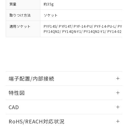
登録された部品リストについて、当社
質量
約35g
および当社の共同利用者が、当社の製
下記の非含有証明書をダウンロードするこ
品・サービスに関するお客様との取
取りつけ方法
ソケット
とができます。
合意する
キャンセル
引・商談に必要な範囲で利用すること
をご了承ください。
適用ソケット
PYF14S/ PYF14T/ PYF-14-PU/ PYF-14-PU-L/ PYFZ
EU RoHS指令（10物質）の非含有証明書
※当社の共同利用者とは、
"個人情報
PY14QN2/ PY14QN-Y1/ PY14QN2-Y1/ PY14-02
51物質の非含有証明書（当社基準）
の共同利用に関して"
の「1.共同利
※本証明書は発行日時点で非含有を証明す
用者の範囲」に記載されている法人を
るもので、過去に遡って非含有を証明する
指します。
ものではありません。
また、RoHS指令のフタル酸エステル類４
物質の対応では、対応完了までの期間は出
荷製品に未対応品が混在することから備考
欄に対応日を記載しておりました。
端子配置/内部接続
既に当社にて対応品への在庫切替を完了
情報更新：2026/06/08
していることから、特段のことがない限
特性図
り、2022年1月12日より割愛しておりま
す。
端子配置/内部接続
情報更新：2026/06/08
CAD
開閉容量
ログイン/会員登録いただくと、CADデータをダウンロー
RoHS/REACH対応状況
ドすることができます。