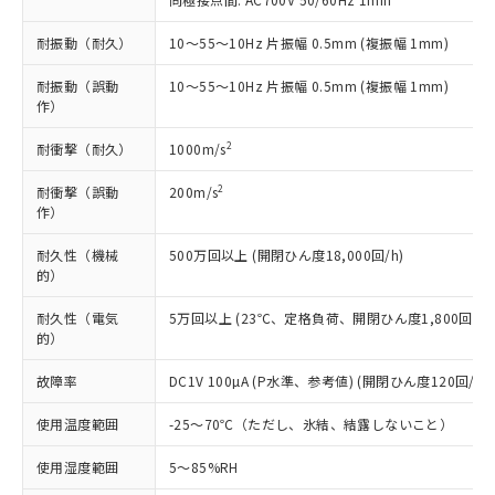
むを得ず変更することがあります。
為替および外国貿易法に定める商品
在庫状況および標準価格照会結果は、
い合わせください。
（以下｢規制貨物等」という）を輸出
記載している更新日時点での社内デー
耐振動（耐久）
10～55～10Hz 片振幅 0.5mm (複振幅 1mm)
*EU RoHS指令（10物質）：
または国外への提供する場合は、日本
記
タに基づき作成されるものであり、閲
説明
鉛(Pb) 1000ppm以下、 水銀(Hg) 1000ppm以下、 カド
*中国RoHS10物質の基準値 (GB/T26572)：
国政府の輸出許可(または役務取引許
号
覧された時点での実際の在庫および標
ミウム(Cd) 100ppm以下、
耐振動（誤動
10～55～10Hz 片振幅 0.5mm (複振幅 1mm)
Pb(鉛) :1000ppm、 Hg(水銀) : 1000ppm、 Cd(カドミウ
可)を取得するなどの必要な手続きを
六価クロム(Cr(Ⅵ)) 1000ppm以下、ポリ臭化ビフェニル
ム) : 100ppm、
準価格とは異なる場合があることをご
作）
類(PBB) 1000ppm以下、ポリ臭化ジフェニルエーテル類
Cr(Ⅵ)(六価クロム) : 1000ppm、 PBBs(ポリ臭化ビフェ
とります。
了承ください。
(PBDE) 1000ppm以下、フタル酸ビス(2-エチルヘキシ
○
一定数以上の在庫あり
ニル類) : 1000ppm、 PBDEs(ポリ臭化ジフェニルエーテ
当社は規制貨物を破棄する場合は、完
2
耐衝撃（耐久）
1000m/s
ル) (DEHP)(別名：DOP) 1000ppm以下、フタル酸ブチ
正式な納期状況および標準価格はお客
ル類) : 1000ppm、
ルベンジル（BBP） 1000ppm以下、フタル酸ジブチル
全に破砕するなど、違法に輸出されな
DBP(フタル酸ジブチル) : 1000ppm、 DIBP(フタル酸ジ
様のお取引先、またはお客様担当のオ
（DBP） 1000ppm以下、フタル酸ジイソブチル
イソブチル) : 1000ppm、 BBP(フタル酸ブチルベンジ
△
一定数には満たないが在庫あり
2
いよう必要な手段を講じます。
耐衝撃（誤動
200m/s
ムロン制御機器販売店・当社販売員に
(DIBP) 1000ppm以下
ル) : 1000ppm、
作）
当社は貴社製品を、核兵器、ミサイ
但し、RoHS指令で産業用監視および制御機器に対する
DEHP(フタル酸ビス(2-エチルヘキシル)) : 1000ppm
ご相談ください。
適用除外項目は除く。
ル、化学兵器、生物兵器またはその他
－
在庫なし(最新の在庫状況につ
オムロン制御機器販売店や当社販売拠
フタル酸エステル類の４物質については閾値を超える意
耐久性（機械
500万回以上 (開閉ひん度18,000回/h)
武器並びにこれらの製造装置等に一切
いては、お客様のお取引先、ま
図的な使用がないことを確認しています。
点は「
販売ネットワーク
」をご確認
的）
※2 環境保護使用期限
使用いたしません。
たはお客様担当のオムロン制御
ください。
当社は、貴社製品を第三者に販売する
機器販売店・当社販売員にご確
在庫状況および標準価格結果を当社の
耐久性（電気
5万回以上 (23℃、定格負荷、開閉ひん度1,800回/h)
※2 対応予定月
「ｅ」：有害物質（10物質）のすべてが基
場合は、上記1、2および3の内容を当
認ください)
事前の承諾なく第三者に漏洩または開
的）
準値以下であることを示します。
該第三者に通知します。また当社は、
示しないようお願いします。
部品在庫の切り替え状況などにより、予定
「10」：通常の使用状況下において有害物
販売先および販売に係わる関係者が違
故障率
DC1V 100µA (P水準、参考値) (開閉ひん度120回/min
マイパーツ機能（部品リスト作成サー
空
受注生産機種、また在庫状況の
月が前後することがあります。
質が外部に漏えいし、環境に深刻な影響を
法に輸出するおそれがある場合は、取
ビス）をご利用いただくには、I-Web
白
情報を公開していない機種
及ぼさない年数を意味します。
り引きをいたしません。
使用温度範囲
-25～70℃（ただし、氷結、結露しないこと）
メンバーズにご登録されている必要が
「－」：未確認です。当社販売部門へお問
あります。
い合わせください。
使用湿度範囲
5～85%RH
お客様が当ウェブサイト上で当社にご
※3 非含有証明書ダウンロード