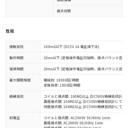
接点材質
※1 対応状況
性能
対応済み：EU RoHS指令（10物質）の
非含有に対応した製品が提供可能な商品で
す。
接触抵抗
100mΩ以下 (DC5V 1A 電圧降下法)
対応予定：EU RoHS指令（10物質）の非含
ご利用条件
有に対応した製品に切り替える予定のある
動作時間
20ms以下 (定格操作電圧印加時、接点バウンス含まず
商品です。
対応予定なし：EU RoHS指令（10物質）の
復帰時間
20ms以下 (定格操作電圧印加時、接点バウンス含まず
以下の条件をお読みいただき、同意のうえ
非含有に非対応の商品で、対応品を出す予
ご利用ください。
最大開閉頻度
機械的: 18000回/時間
定はありません。
定格負荷: 1800回/時間
調査・確認中：EU RoHS指令（10物質）の
本サービスは、当社制御機器事業取扱
※1 中国RoHS○×表
非含有の対応状況を調査中または確認中の
商品の当社在庫状況および標準価格
絶縁抵抗
コイルと接点間: 100MΩ以上 (DC500V絶縁抵抗計にて
商品です。
(税抜)を提供させていただくもので
異極接点間: 100MΩ以上 (DC500V絶縁抵抗計にて)
「○」：最大均質材料含有率が中国RoHSの
非該当品：ライセンス料など無形物で、有
同極接点間: 100MΩ以上 (DC500V絶縁抵抗計にて)
す。
基準値以下であることを示します。
害物質有無と関係のない商品です。
当社制御機器事業取扱商品の中には、
「×」：最大均質材料含有率が中国RoHSの
仕入先様の事情により、非含有部品として
耐電圧
コイルと接点間: AC2000V 50/60Hz 1min
本サービスの対象外となる商品もある
基準値を超えていることを示します。
いたものが、含有品と判明した場合などや
異極接点間: AC2000V 50/60Hz 1min
当社は、これら貴社製品のうち、外国
ことをご了承ください。
「－」：未確認です。当社販売部門へお問
同極接点間: AC700V 50/60Hz 1min