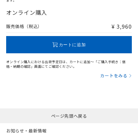
ます。
"対応済み"や非含有の記載がされた商品であっても、流通
在庫等で未対応品が混在する可能性があります。
オンライン購入
非含有品が必要な際は、弊社営業部門もしくは販売店へお
問い合わせください。
¥ 3,960
販売価格（税込）
この製品のRoHS/REACH対応状況ページへ
カートに追加
オンライン購入における出荷予定日は、カートに追加～「ご購入手続き：価
格・納期の確認」画面にてご確認ください。
カートをみる
ページ先頭へ戻る
お知らせ・最新情報