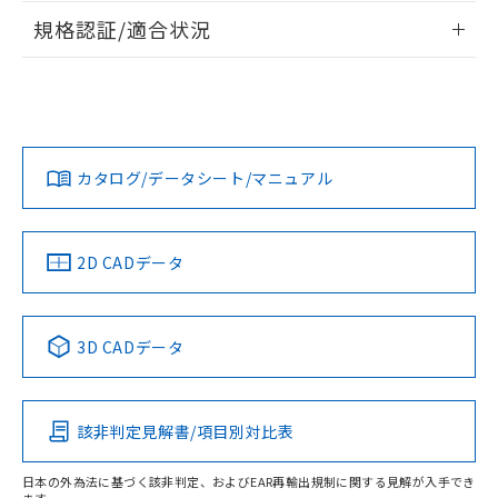
情報更新：2026/7/29
規格認証/適合状況
ログイン/会員登録
EU RoHS
注意事項・凡例
UL認証
CSA認証
CEマーキング
No
No
No
対応状況
対応予定月
※1
※2
ダウンロードデータをご利用いただく前に、以下を必ずお読
みください。
カタログ/データシート/マニュアル
対応済み
ソフトウェアの使用条件
LR型式承認
DNV型式承認
BV型式承認
KR型式承
（イギリス
（ノルウェー
（フランス
（韓国
船舶規格）
船舶規格）
船舶規格）
船舶規格
中国 RoHS
注意事項・凡例
2D CADデータ
Yes
No
No
No
中国 RoHS表
※1 ※2
3D CADデータ
この製品の規格認証/適合状況ページへ
Pb
Hg
Cd
Cr(VI)
その他の認証はこちらのページからご検索ください
該非判定見解書/項目別対比表
O
O
O
O
日本の外為法に基づく該非判定、およびEAR再輸出規制に関する見解が入手でき