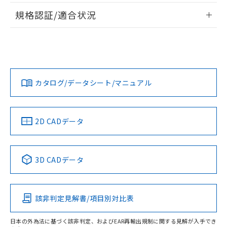
情報更新：2026/7/29
規格認証/適合状況
ログイン/会員登録
EU RoHS
注意事項・凡例
UL認証
CSA認証
CEマーキング
Yes
Yes
Yes
対応状況
対応予定月
※1
※2
ダウンロードデータをご利用いただく前に、以下を必ずお読
みください。
カタログ/データシート/マニュアル
対応済み
ソフトウェアの使用条件
LR型式承認
DNV型式承認
BV型式承認
KR型式承
（イギリス
（ノルウェー
（フランス
（韓国
船舶規格）
船舶規格）
船舶規格）
船舶規格
中国 RoHS
注意事項・凡例
2D CADデータ
Yes
No
No
No
中国 RoHS表
※1 ※2
3D CADデータ
この製品の規格認証/適合状況ページへ
Pb
Hg
Cd
Cr(VI)
その他の認証はこちらのページからご検索ください
該非判定見解書/項目別対比表
O
O
O
O
日本の外為法に基づく該非判定、およびEAR再輸出規制に関する見解が入手でき