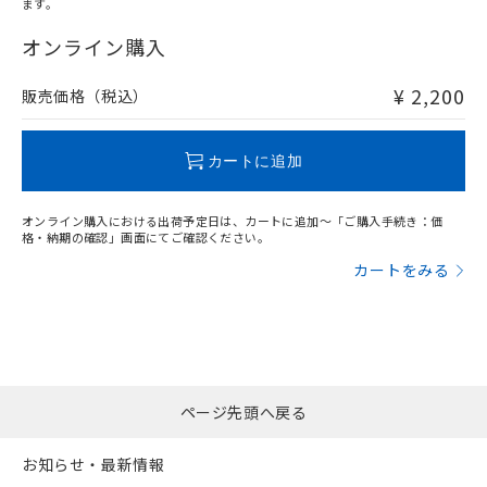
ます。
"対応済み"や非含有の記載がされた商品であっても、流通
在庫等で未対応品が混在する可能性があります。
オンライン購入
非含有品が必要な際は、弊社営業部門もしくは販売店へお
問い合わせください。
¥ 2,200
販売価格（税込）
この製品のRoHS/REACH対応状況ページへ
カートに追加
オンライン購入における出荷予定日は、カートに追加～「ご購入手続き：価
格・納期の確認」画面にてご確認ください。
カートをみる
ページ先頭へ戻る
お知らせ・最新情報