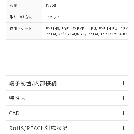
※3 非含有証明書ダウンロード
登録された部品リストについて、当社
質量
約35g
および当社の共同利用者が、当社の製
下記の非含有証明書をダウンロードするこ
品・サービスに関するお客様との取
取りつけ方法
ソケット
とができます。
合意する
キャンセル
引・商談に必要な範囲で利用すること
をご了承ください。
適用ソケット
PYF14S/ PYF14T/ PYF-14-PU/ PYF-14-PU-L/ PYFZ
EU RoHS指令（10物質）の非含有証明書
※当社の共同利用者とは、
"個人情報
PY14QN2/ PY14QN-Y1/ PY14QN2-Y1/ PY14-02
51物質の非含有証明書（当社基準）
の共同利用に関して"
の「1.共同利
※本証明書は発行日時点で非含有を証明す
用者の範囲」に記載されている法人を
るもので、過去に遡って非含有を証明する
指します。
ものではありません。
また、RoHS指令のフタル酸エステル類４
物質の対応では、対応完了までの期間は出
荷製品に未対応品が混在することから備考
欄に対応日を記載しておりました。
端子配置/内部接続
既に当社にて対応品への在庫切替を完了
情報更新：2026/06/08
していることから、特段のことがない限
特性図
り、2022年1月12日より割愛しておりま
す。
端子配置/内部接続
情報更新：2026/06/08
CAD
開閉容量
ログイン/会員登録いただくと、CADデータをダウンロー
RoHS/REACH対応状況
ドすることができます。