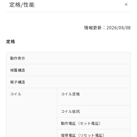
定格/性能
情報更新：2026/06/08
定格
動作表示
L
保護構造
端子構造
コイル
コイル定格
D
D
コイル抵抗
1
動作電圧（セット電圧）
復帰電圧（リセット電圧）