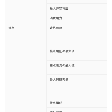
最大許容電圧
1
消費電力
接点
定格負荷
A
A
D
D
接点電圧の最大値
A
D
接点電流の最大値
A
D
最大開閉容量
1
3
接点構成
4