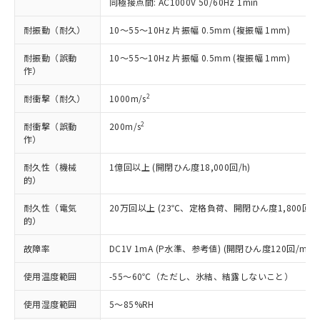
「－」：未確認です。当社販売部門へお問
むを得ず変更することがあります。
同極接点間: AC1000V 50/60Hz 1min
為替および外国貿易法に定める商品
在庫状況および標準価格照会結果は、
い合わせください。
（以下｢規制貨物等」という）を輸出
記載している更新日時点での社内デー
耐振動（耐久）
10～55～10Hz 片振幅 0.5mm (複振幅 1mm)
*EU RoHS指令（10物質）：
または国外への提供する場合は、日本
記
タに基づき作成されるものであり、閲
説明
鉛(Pb) 1000ppm以下、 水銀(Hg) 1000ppm以下、 カド
*中国RoHS10物質の基準値 (GB/T26572)：
国政府の輸出許可(または役務取引許
号
覧された時点での実際の在庫および標
ミウム(Cd) 100ppm以下、
Pb(鉛) :1000ppm、 Hg(水銀) : 1000ppm、 Cd(カドミウ
耐振動（誤動
10～55～10Hz 片振幅 0.5mm (複振幅 1mm)
可)を取得するなどの必要な手続きを
六価クロム(Cr(Ⅵ)) 1000ppm以下、ポリ臭化ビフェニル
ム) : 100ppm、
準価格とは異なる場合があることをご
作）
類(PBB) 1000ppm以下、ポリ臭化ジフェニルエーテル類
Cr(Ⅵ)(六価クロム) : 1000ppm、 PBBs(ポリ臭化ビフェ
とります。
了承ください。
(PBDE) 1000ppm以下、フタル酸ビス(2-エチルヘキシ
○
一定数以上の在庫あり
ニル類) : 1000ppm、 PBDEs(ポリ臭化ジフェニルエーテ
当社は規制貨物を破棄する場合は、完
ル) (DEHP)(別名：DOP) 1000ppm以下、フタル酸ブチ
2
耐衝撃（耐久）
1000m/s
正式な納期状況および標準価格はお客
ル類) : 1000ppm、
ルベンジル（BBP） 1000ppm以下、フタル酸ジブチル
全に破砕するなど、違法に輸出されな
DBP(フタル酸ジブチル) : 1000ppm、 DIBP(フタル酸ジ
様のお取引先、またはお客様担当のオ
（DBP） 1000ppm以下、フタル酸ジイソブチル
イソブチル) : 1000ppm、 BBP(フタル酸ブチルベンジ
△
一定数には満たないが在庫あり
いよう必要な手段を講じます。
2
耐衝撃（誤動
200m/s
ムロン制御機器販売店・当社販売員に
(DIBP) 1000ppm以下
ル) : 1000ppm、
作）
当社は貴社製品を、核兵器、ミサイ
但し、RoHS指令で産業用監視および制御機器に対する
DEHP(フタル酸ビス(2-エチルヘキシル)) : 1000ppm
ご相談ください。
適用除外項目は除く。
ル、化学兵器、生物兵器またはその他
－
在庫なし(最新の在庫状況につ
オムロン制御機器販売店や当社販売拠
フタル酸エステル類の４物質については閾値を超える意
耐久性（機械
1億回以上 (開閉ひん度18,000回/h)
武器並びにこれらの製造装置等に一切
いては、お客様のお取引先、ま
図的な使用がないことを確認しています。
点は「
販売ネットワーク
」をご確認
的）
※2 環境保護使用期限
使用いたしません。
たはお客様担当のオムロン制御
ください。
当社は、貴社製品を第三者に販売する
機器販売店・当社販売員にご確
在庫状況および標準価格結果を当社の
耐久性（電気
20万回以上 (23℃、定格負荷、開閉ひん度1,800回/h
※2 対応予定月
「ｅ」：有害物質（10物質）のすべてが基
場合は、上記1、2および3の内容を当
認ください)
事前の承諾なく第三者に漏洩または開
的）
準値以下であることを示します。
該第三者に通知します。また当社は、
示しないようお願いします。
部品在庫の切り替え状況などにより、予定
「10」：通常の使用状況下において有害物
販売先および販売に係わる関係者が違
故障率
DC1V 1mA (P水準、参考値) (開閉ひん度120回/min)
マイパーツ機能（部品リスト作成サー
空
受注生産機種、また在庫状況の
月が前後することがあります。
質が外部に漏えいし、環境に深刻な影響を
法に輸出するおそれがある場合は、取
ビス）をご利用いただくには、I-Web
白
情報を公開していない機種
及ぼさない年数を意味します。
り引きをいたしません。
使用温度範囲
-55～60℃（ただし、氷結、結露しないこと）
メンバーズにご登録されている必要が
「－」：未確認です。当社販売部門へお問
あります。
い合わせください。
使用湿度範囲
5～85%RH
お客様が当ウェブサイト上で当社にご