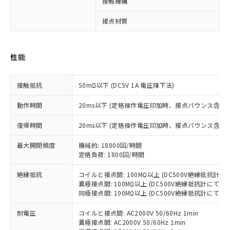
接触機構
接点材質
※1 対応状況
性能
対応済み：EU RoHS指令（10物質）の
非含有に対応した製品が提供可能な商品で
す。
接触抵抗
50mΩ以下 (DC5V 1A 電圧降下法)
対応予定：EU RoHS指令（10物質）の非含
ご利用条件
有に対応した製品に切り替える予定のある
動作時間
20ms以下 (定格操作電圧印加時、接点バウンス含まず
商品です。
対応予定なし：EU RoHS指令（10物質）の
復帰時間
20ms以下 (定格操作電圧印加時、接点バウンス含まず
以下の条件をお読みいただき、同意のうえ
非含有に非対応の商品で、対応品を出す予
ご利用ください。
最大開閉頻度
定はありません。
機械的: 18000回/時間
定格負荷: 1800回/時間
調査・確認中：EU RoHS指令（10物質）の
本サービスは、当社制御機器事業取扱
※1 中国RoHS○×表
非含有の対応状況を調査中または確認中の
商品の当社在庫状況および標準価格
絶縁抵抗
コイルと接点間: 100MΩ以上 (DC500V絶縁抵抗計にて
商品です。
(税抜)を提供させていただくもので
異極接点間: 100MΩ以上 (DC500V絶縁抵抗計にて)
「○」：最大均質材料含有率が中国RoHSの
非該当品：ライセンス料など無形物で、有
同極接点間: 100MΩ以上 (DC500V絶縁抵抗計にて)
す。
基準値以下であることを示します。
害物質有無と関係のない商品です。
当社制御機器事業取扱商品の中には、
「×」：最大均質材料含有率が中国RoHSの
仕入先様の事情により、非含有部品として
耐電圧
コイルと接点間: AC2000V 50/60Hz 1min
本サービスの対象外となる商品もある
基準値を超えていることを示します。
いたものが、含有品と判明した場合などや
異極接点間: AC2000V 50/60Hz 1min
当社は、これら貴社製品のうち、外国
ことをご了承ください。