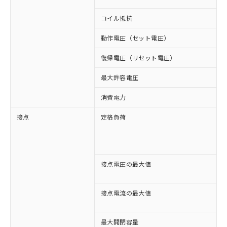
コイル抵抗
1
動作電圧（セット電圧）
復帰電圧（リセット電圧）
最大許容電圧
1
消費電力
約
接点
定格負荷
A
A
D
D
接点電圧の最大値
A
D
接点電流の最大値
A
D
最大開閉容量