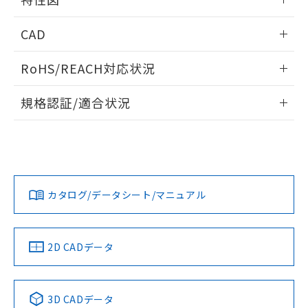
端子配置/内部接続
情報更新：2026/06/08
CAD
開閉容量
ログイン/会員登録いただくと、CADデータをダウンロー
RoHS/REACH対応状況
ドすることができます。
情報更新：2026/7/29
規格認証/適合状況
ログイン/会員登録
EU RoHS
注意事項・凡例
UL認証
CSA認証
CEマーキング
Yes
Yes
Yes
対応状況
対応予定月
※1
※2
ダウンロードデータをご利用いただく前に、以下を必ずお読
みください。
カタログ/データシート/マニュアル
対応済み
ソフトウェアの使用条件
LR型式承認
DNV型式承認
BV型式承認
KR型式承
（イギリス
（ノルウェー
（フランス
（韓国
船舶規格）
船舶規格）
船舶規格）
船舶規格
中国 RoHS
注意事項・凡例
2D CADデータ
Yes
No
No
No
中国 RoHS表
※1 ※2
3D CADデータ