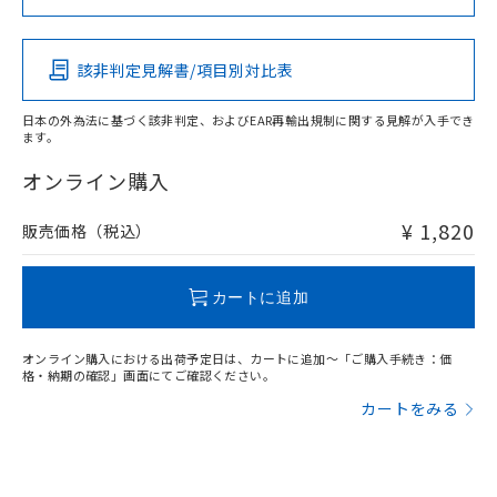
この製品の規格認証/適合状況ページへ
Pb
Hg
Cd
Cr(VI)
その他の認証はこちらのページからご検索ください
該非判定見解書/項目別対比表
O
O
O
O
日本の外為法に基づく該非判定、およびEAR再輸出規制に関する見解が入手でき
ます。
"対応済み"や非含有の記載がされた商品であっても、流通
在庫等で未対応品が混在する可能性があります。
オンライン購入
非含有品が必要な際は、弊社営業部門もしくは販売店へお
問い合わせください。
¥ 1,820
販売価格（税込）
この製品のRoHS/REACH対応状況ページへ
カートに追加
オンライン購入における出荷予定日は、カートに追加～「ご購入手続き：価
格・納期の確認」画面にてご確認ください。
カートをみる