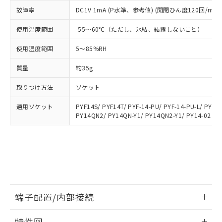
メンバーズにご登録されている必要が
「－」：未確認です。当社販売部門へお問
故障率
DC1V 1mA (P水準、参考値) (開閉ひん度120回/min)
あります。
い合わせください。
お客様が当ウェブサイト上で当社にご
※3 非含有証明書ダウンロード
使用温度範囲
-55～60℃（ただし、氷結、結露しないこと）
登録された部品リストについて、当社
および当社の共同利用者が、当社の製
使用湿度範囲
5～85%RH
下記の非含有証明書をダウンロードするこ
品・サービスに関するお客様との取
とができます。
合意する
キャンセル
引・商談に必要な範囲で利用すること
質量
約35g
をご了承ください。
EU RoHS指令（10物質）の非含有証明書
※当社の共同利用者とは、
"個人情報
取りつけ方法
ソケット
51物質の非含有証明書（当社基準）
の共同利用に関して"
の「1.共同利
※本証明書は発行日時点で非含有を証明す
用者の範囲」に記載されている法人を
適用ソケット
PYF14S/ PYF14T/ PYF-14-PU/ PYF-14-PU-L/ PYFZ
るもので、過去に遡って非含有を証明する
PY14QN2/ PY14QN-Y1/ PY14QN2-Y1/ PY14-02
指します。
ものではありません。
また、RoHS指令のフタル酸エステル類４
物質の対応では、対応完了までの期間は出
荷製品に未対応品が混在することから備考
欄に対応日を記載しておりました。
既に当社にて対応品への在庫切替を完了
していることから、特段のことがない限
端子配置/内部接続
り、2022年1月12日より割愛しておりま
す。
情報更新：2026/06/08
特性図