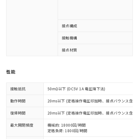
1
3
接点構成
4
接触機構
※1 対応状況
接点材質
対応済み：EU RoHS指令（10物質）の
非含有に対応した製品が提供可能な商品で
す。
性能
対応予定：EU RoHS指令（10物質）の非含
ご利用条件
有に対応した製品に切り替える予定のある
商品です。
接触抵抗
50mΩ以下 (DC5V 1A 電圧降下法)
対応予定なし：EU RoHS指令（10物質）の
以下の条件をお読みいただき、同意のうえ
非含有に非対応の商品で、対応品を出す予
動作時間
20ms以下 (定格操作電圧印加時、接点バウンス含まず
ご利用ください。
定はありません。
復帰時間
調査・確認中：EU RoHS指令（10物質）の
20ms以下 (定格操作電圧印加時、接点バウンス含まず
本サービスは、当社制御機器事業取扱
※1 中国RoHS○×表
非含有の対応状況を調査中または確認中の
商品の当社在庫状況および標準価格
最大開閉頻度
機械的: 18000回/時間
商品です。
(税抜)を提供させていただくもので
定格負荷: 1800回/時間
「○」：最大均質材料含有率が中国RoHSの
非該当品：ライセンス料など無形物で、有
す。
基準値以下であることを示します。