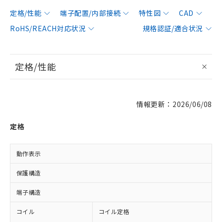
定格/性能
端子配置/内部接続
特性図
CAD
RoHS/REACH対応状況
規格認証/適合状況
定格/性能
情報更新：2026/06/08
定格
動作表示
L
保護構造
端子構造
コイル
コイル定格
A
A