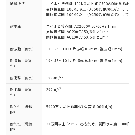
害物質有無と関係のない商品です。
当社制御機器事業取扱商品の中には、
絶縁抵抗
コイルと接点間: 100MΩ以上 (DC500V絶縁抵抗計にて
「×」：最大均質材料含有率が中国RoHSの
仕入先様の事情により、非含有部品として
異極接点間: 100MΩ以上 (DC500V絶縁抵抗計にて)
本サービスの対象外となる商品もある
基準値を超えていることを示します。
いたものが、含有品と判明した場合などや
当社は、これら貴社製品のうち、外国
同極接点間: 100MΩ以上 (DC500V絶縁抵抗計にて)
ことをご了承ください。
「－」：未確認です。当社販売部門へお問
むを得ず変更することがあります。
為替および外国貿易法に定める商品
在庫状況および標準価格照会結果は、
い合わせください。
耐電圧
コイルと接点間: AC2000V 50/60Hz 1min
（以下｢規制貨物等」という）を輸出
記載している更新日時点での社内デー
異極接点間: AC2000V 50/60Hz 1min
*EU RoHS指令（10物質）：
または国外への提供する場合は、日本
記
タに基づき作成されるものであり、閲
説明
鉛(Pb) 1000ppm以下、 水銀(Hg) 1000ppm以下、 カド
同極接点間: AC1000V 50/60Hz 1min
*中国RoHS10物質の基準値 (GB/T26572)：
国政府の輸出許可(または役務取引許
号
覧された時点での実際の在庫および標
ミウム(Cd) 100ppm以下、
Pb(鉛) :1000ppm、 Hg(水銀) : 1000ppm、 Cd(カドミウ
可)を取得するなどの必要な手続きを
六価クロム(Cr(Ⅵ)) 1000ppm以下、ポリ臭化ビフェニル
ム) : 100ppm、
準価格とは異なる場合があることをご
耐振動（耐久）
10～55～10Hz 片振幅 0.5mm (複振幅 1mm)
類(PBB) 1000ppm以下、ポリ臭化ジフェニルエーテル類
Cr(Ⅵ)(六価クロム) : 1000ppm、 PBBs(ポリ臭化ビフェ
とります。
了承ください。
(PBDE) 1000ppm以下、フタル酸ビス(2-エチルヘキシ
○
一定数以上の在庫あり
ニル類) : 1000ppm、 PBDEs(ポリ臭化ジフェニルエーテ
当社は規制貨物を破棄する場合は、完
ル) (DEHP)(別名：DOP) 1000ppm以下、フタル酸ブチ
正式な納期状況および標準価格はお客
ル類) : 1000ppm、
耐振動（誤動
10～55～10Hz 片振幅 0.5mm (複振幅 1mm)
ルベンジル（BBP） 1000ppm以下、フタル酸ジブチル
全に破砕するなど、違法に輸出されな
DBP(フタル酸ジブチル) : 1000ppm、 DIBP(フタル酸ジ
作）
様のお取引先、またはお客様担当のオ
（DBP） 1000ppm以下、フタル酸ジイソブチル
イソブチル) : 1000ppm、 BBP(フタル酸ブチルベンジ
△
一定数には満たないが在庫あり
いよう必要な手段を講じます。
ムロン制御機器販売店・当社販売員に
(DIBP) 1000ppm以下
ル) : 1000ppm、
当社は貴社製品を、核兵器、ミサイ
但し、RoHS指令で産業用監視および制御機器に対する
2
耐衝撃（耐久）
1000m/s
DEHP(フタル酸ビス(2-エチルヘキシル)) : 1000ppm
ご相談ください。
適用除外項目は除く。
ル、化学兵器、生物兵器またはその他
－
在庫なし(最新の在庫状況につ
オムロン制御機器販売店や当社販売拠
フタル酸エステル類の４物質については閾値を超える意
2
耐衝撃（誤動
200m/s
武器並びにこれらの製造装置等に一切
いては、お客様のお取引先、ま
図的な使用がないことを確認しています。
点は「
販売ネットワーク
」をご確認
作）
※2 環境保護使用期限
使用いたしません。
たはお客様担当のオムロン制御
ください。
当社は、貴社製品を第三者に販売する
機器販売店・当社販売員にご確
在庫状況および標準価格結果を当社の
耐久性（機械
5000万回以上 (開閉ひん度18,000回/h)
※2 対応予定月
「ｅ」：有害物質（10物質）のすべてが基
場合は、上記1、2および3の内容を当
認ください)
事前の承諾なく第三者に漏洩または開
的）
準値以下であることを示します。
該第三者に通知します。また当社は、
示しないようお願いします。
部品在庫の切り替え状況などにより、予定
「10」：通常の使用状況下において有害物
販売先および販売に係わる関係者が違
マイパーツ機能（部品リスト作成サー
耐久性（電気
20万回以上 (23℃、定格負荷、開閉ひん度1,800回/h
空
受注生産機種、また在庫状況の
月が前後することがあります。
質が外部に漏えいし、環境に深刻な影響を
法に輸出するおそれがある場合は、取
的）
ビス）をご利用いただくには、I-Web
白
情報を公開していない機種
及ぼさない年数を意味します。
り引きをいたしません。