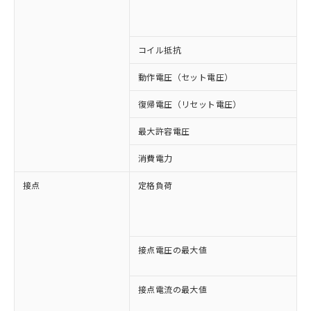
A
A
コイル抵抗
3
動作電圧（セット電圧）
復帰電圧（リセット電圧）
最大許容電圧
1
消費電力
約
接点
定格負荷
A
A
D
D
接点電圧の最大値
A
D
接点電流の最大値
A
D