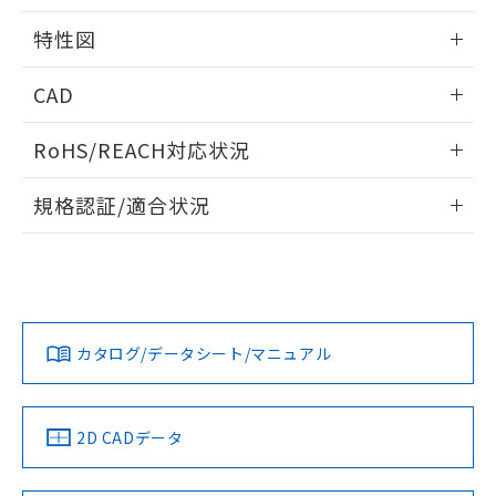
情報更新：2026/06/08
特性図
端子配置/内部接続
情報更新：2026/06/08
CAD
開閉容量
ログイン/会員登録いただくと、CADデータをダウンロー
RoHS/REACH対応状況
ドすることができます。
情報更新：2026/7/29
規格認証/適合状況
ログイン/会員登録
EU RoHS
注意事項・凡例
UL認証
CSA認証
CEマーキング
Yes
Yes
Yes
対応状況
対応予定月
※1
※2
ダウンロードデータをご利用いただく前に、以下を必ずお読
みください。
カタログ/データシート/マニュアル
対応済み
ソフトウェアの使用条件
LR型式承認
DNV型式承認
BV型式承認
KR型式承
（イギリス
（ノルウェー
（フランス
（韓国
船舶規格）
船舶規格）
船舶規格）
船舶規格
中国 RoHS
注意事項・凡例
2D CADデータ
Yes
No
No
No