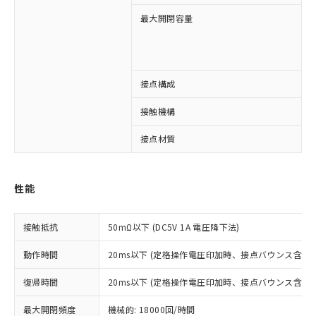
最大開閉容量
1
3
接点構成
4
※1 対応状況
接触機構
対応済み：EU RoHS指令（10物質）の
接点材質
非含有に対応した製品が提供可能な商品で
す。
対応予定：EU RoHS指令（10物質）の非含
性能
ご利用条件
有に対応した製品に切り替える予定のある
商品です。
対応予定なし：EU RoHS指令（10物質）の
接触抵抗
50mΩ以下 (DC5V 1A 電圧降下法)
以下の条件をお読みいただき、同意のうえ
非含有に非対応の商品で、対応品を出す予
ご利用ください。
動作時間
定はありません。
20ms以下 (定格操作電圧印加時、接点バウンス含まず
調査・確認中：EU RoHS指令（10物質）の
本サービスは、当社制御機器事業取扱
※1 中国RoHS○×表
復帰時間
20ms以下 (定格操作電圧印加時、接点バウンス含まず
非含有の対応状況を調査中または確認中の
商品の当社在庫状況および標準価格
商品です。
(税抜)を提供させていただくもので
最大開閉頻度
機械的: 18000回/時間
「○」：最大均質材料含有率が中国RoHSの
非該当品：ライセンス料など無形物で、有