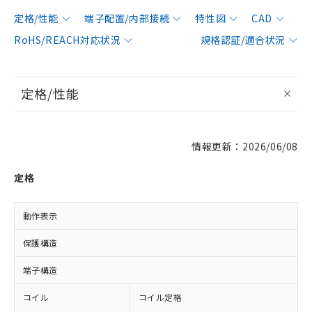
定格/性能
端子配置/内部接続
特性図
CAD
RoHS/REACH対応状況
規格認証/適合状況
定格/性能
情報更新：2026/06/08
定格
動作表示
L
保護構造
端子構造
コイル
コイル定格
A
A