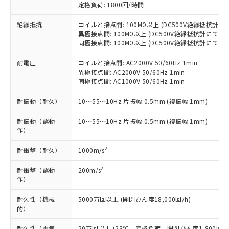
す。
定格負荷: 1800回/時間
基準値以下であることを示します。
害物質有無と関係のない商品です。
当社制御機器事業取扱商品の中には、
「×」：最大均質材料含有率が中国RoHSの
仕入先様の事情により、非含有部品として
絶縁抵抗
コイルと接点間: 100MΩ以上 (DC500V絶縁抵抗計にて
本サービスの対象外となる商品もある
基準値を超えていることを示します。
いたものが、含有品と判明した場合などや
当社は、これら貴社製品のうち、外国
異極接点間: 100MΩ以上 (DC500V絶縁抵抗計にて)
ことをご了承ください。
「－」：未確認です。当社販売部門へお問
むを得ず変更することがあります。
同極接点間: 100MΩ以上 (DC500V絶縁抵抗計にて)
為替および外国貿易法に定める商品
在庫状況および標準価格照会結果は、
い合わせください。
（以下｢規制貨物等」という）を輸出
記載している更新日時点での社内デー
耐電圧
コイルと接点間: AC2000V 50/60Hz 1min
*EU RoHS指令（10物質）：
または国外への提供する場合は、日本
記
タに基づき作成されるものであり、閲
説明
鉛(Pb) 1000ppm以下、 水銀(Hg) 1000ppm以下、 カド
異極接点間: AC2000V 50/60Hz 1min
*中国RoHS10物質の基準値 (GB/T26572)：
国政府の輸出許可(または役務取引許
号
覧された時点での実際の在庫および標
ミウム(Cd) 100ppm以下、
Pb(鉛) :1000ppm、 Hg(水銀) : 1000ppm、 Cd(カドミウ
同極接点間: AC1000V 50/60Hz 1min
可)を取得するなどの必要な手続きを
六価クロム(Cr(Ⅵ)) 1000ppm以下、ポリ臭化ビフェニル
ム) : 100ppm、
準価格とは異なる場合があることをご
類(PBB) 1000ppm以下、ポリ臭化ジフェニルエーテル類
Cr(Ⅵ)(六価クロム) : 1000ppm、 PBBs(ポリ臭化ビフェ
とります。
了承ください。
耐振動（耐久）
10～55～10Hz 片振幅 0.5mm (複振幅 1mm)
(PBDE) 1000ppm以下、フタル酸ビス(2-エチルヘキシ
○
一定数以上の在庫あり
ニル類) : 1000ppm、 PBDEs(ポリ臭化ジフェニルエーテ
当社は規制貨物を破棄する場合は、完
ル) (DEHP)(別名：DOP) 1000ppm以下、フタル酸ブチ
正式な納期状況および標準価格はお客
ル類) : 1000ppm、
ルベンジル（BBP） 1000ppm以下、フタル酸ジブチル
全に破砕するなど、違法に輸出されな
DBP(フタル酸ジブチル) : 1000ppm、 DIBP(フタル酸ジ
耐振動（誤動
10～55～10Hz 片振幅 0.5mm (複振幅 1mm)
様のお取引先、またはお客様担当のオ
（DBP） 1000ppm以下、フタル酸ジイソブチル
イソブチル) : 1000ppm、 BBP(フタル酸ブチルベンジ
△
一定数には満たないが在庫あり
いよう必要な手段を講じます。
作）
ムロン制御機器販売店・当社販売員に
(DIBP) 1000ppm以下
ル) : 1000ppm、
当社は貴社製品を、核兵器、ミサイ
但し、RoHS指令で産業用監視および制御機器に対する
DEHP(フタル酸ビス(2-エチルヘキシル)) : 1000ppm
ご相談ください。
適用除外項目は除く。
2
耐衝撃（耐久）
1000m/s
ル、化学兵器、生物兵器またはその他
－
在庫なし(最新の在庫状況につ
オムロン制御機器販売店や当社販売拠
フタル酸エステル類の４物質については閾値を超える意
武器並びにこれらの製造装置等に一切
いては、お客様のお取引先、ま
図的な使用がないことを確認しています。
点は「
販売ネットワーク
」をご確認
2
耐衝撃（誤動
※2 環境保護使用期限
200m/s
使用いたしません。
たはお客様担当のオムロン制御
ください。
作）
当社は、貴社製品を第三者に販売する
機器販売店・当社販売員にご確
在庫状況および標準価格結果を当社の
※2 対応予定月
「ｅ」：有害物質（10物質）のすべてが基
場合は、上記1、2および3の内容を当
認ください)
事前の承諾なく第三者に漏洩または開
耐久性（機械
5000万回以上 (開閉ひん度18,000回/h)
準値以下であることを示します。
該第三者に通知します。また当社は、
示しないようお願いします。
的）
部品在庫の切り替え状況などにより、予定
「10」：通常の使用状況下において有害物
販売先および販売に係わる関係者が違
マイパーツ機能（部品リスト作成サー
空
受注生産機種、また在庫状況の
月が前後することがあります。
質が外部に漏えいし、環境に深刻な影響を
法に輸出するおそれがある場合は、取
耐久性（電気
20万回以上 (23℃、定格負荷、開閉ひん度1,800回/h