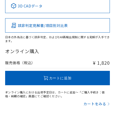
中国 RoHS表
※1 ※2
3D CADデータ
この製品の規格認証/適合状況ページへ
Pb
Hg
Cd
Cr(VI)
その他の認証はこちらのページからご検索ください
該非判定見解書/項目別対比表
O
O
O
O
日本の外為法に基づく該非判定、およびEAR再輸出規制に関する見解が入手でき
ます。
"対応済み"や非含有の記載がされた商品であっても、流通
在庫等で未対応品が混在する可能性があります。
オンライン購入
非含有品が必要な際は、弊社営業部門もしくは販売店へお
問い合わせください。
¥ 1,820
販売価格（税込）
この製品のRoHS/REACH対応状況ページへ
カートに追加
オンライン購入における出荷予定日は、カートに追加～「ご購入手続き：価
格・納期の確認」画面にてご確認ください。
カートをみる