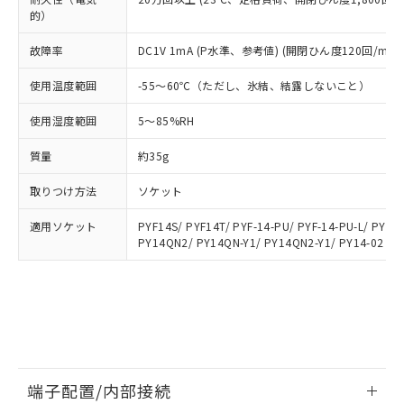
ビス）をご利用いただくには、I-Web
白
情報を公開していない機種
及ぼさない年数を意味します。
り引きをいたしません。
的）
メンバーズにご登録されている必要が
「－」：未確認です。当社販売部門へお問
あります。
い合わせください。
故障率
DC1V 1mA (P水準、参考値) (開閉ひん度120回/min)
お客様が当ウェブサイト上で当社にご
※3 非含有証明書ダウンロード
登録された部品リストについて、当社
使用温度範囲
-55～60℃（ただし、氷結、結露しないこと）
および当社の共同利用者が、当社の製
下記の非含有証明書をダウンロードするこ
品・サービスに関するお客様との取
使用湿度範囲
5～85%RH
とができます。
合意する
キャンセル
引・商談に必要な範囲で利用すること
をご了承ください。
質量
約35g
EU RoHS指令（10物質）の非含有証明書
※当社の共同利用者とは、
"個人情報
51物質の非含有証明書（当社基準）
の共同利用に関して"
の「1.共同利
取りつけ方法
ソケット
※本証明書は発行日時点で非含有を証明す
用者の範囲」に記載されている法人を
るもので、過去に遡って非含有を証明する
適用ソケット
PYF14S/ PYF14T/ PYF-14-PU/ PYF-14-PU-L/ PYFZ
指します。
ものではありません。
PY14QN2/ PY14QN-Y1/ PY14QN2-Y1/ PY14-02
また、RoHS指令のフタル酸エステル類４
物質の対応では、対応完了までの期間は出
荷製品に未対応品が混在することから備考
欄に対応日を記載しておりました。
既に当社にて対応品への在庫切替を完了
していることから、特段のことがない限
り、2022年1月12日より割愛しておりま
端子配置/内部接続
す。