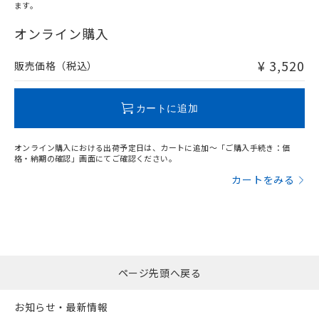
オムロン制御機器販売店や当社販売拠
フタル酸エステル類の４物質については閾値を超える意
ます。
武器並びにこれらの製造装置等に一切
いては、お客様のお取引先、ま
図的な使用がないことを確認しています。
"対応済み"や非含有の記載がされた商品であっても、流通
点は「
販売ネットワーク
」をご確認
※2 環境保護使用期限
使用いたしません。
たはお客様担当のオムロン制御
在庫等で未対応品が混在する可能性があります。
オンライン購入
ください。
当社は、貴社製品を第三者に販売する
機器販売店・当社販売員にご確
非含有品が必要な際は、弊社営業部門もしくは販売店へお
在庫状況および標準価格結果を当社の
※2 対応予定月
「ｅ」：有害物質（10物質）のすべてが基
場合は、上記1、2および3の内容を当
認ください)
問い合わせください。
事前の承諾なく第三者に漏洩または開
¥ 3,520
販売価格（税込）
準値以下であることを示します。
該第三者に通知します。また当社は、
示しないようお願いします。
部品在庫の切り替え状況などにより、予定
「10」：通常の使用状況下において有害物
販売先および販売に係わる関係者が違
マイパーツ機能（部品リスト作成サー
空
受注生産機種、また在庫状況の
この製品のRoHS/REACH対応状況ページへ
月が前後することがあります。
質が外部に漏えいし、環境に深刻な影響を
法に輸出するおそれがある場合は、取
ビス）をご利用いただくには、I-Web
白
情報を公開していない機種
カートに追加
及ぼさない年数を意味します。
り引きをいたしません。
メンバーズにご登録されている必要が
「－」：未確認です。当社販売部門へお問
あります。
い合わせください。
オンライン購入における出荷予定日は、カートに追加～「ご購入手続き：価
お客様が当ウェブサイト上で当社にご
格・納期の確認」画面にてご確認ください。
※3 非含有証明書ダウンロード
登録された部品リストについて、当社
カートをみる
および当社の共同利用者が、当社の製
下記の非含有証明書をダウンロードするこ
品・サービスに関するお客様との取
とができます。
合意する
キャンセル
引・商談に必要な範囲で利用すること
をご了承ください。
EU RoHS指令（10物質）の非含有証明書
※当社の共同利用者とは、
"個人情報
51物質の非含有証明書（当社基準）
の共同利用に関して"
の「1.共同利
※本証明書は発行日時点で非含有を証明す
用者の範囲」に記載されている法人を
ページ先頭へ戻る
るもので、過去に遡って非含有を証明する
指します。
ものではありません。
お知らせ・最新情報
また、RoHS指令のフタル酸エステル類４