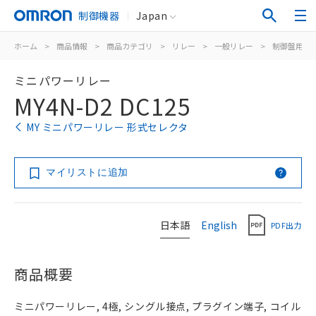
制御機器
Japan
ホーム
>
商品情報
>
商品カテゴリ
>
リレー
>
一般リレー
>
制御盤用
>
ミニパワーリレー
MY4N-D2 DC125
MY ミニパワーリレー 形式セレクタ
マイリストに追加
日本語
English
PDF出力
商品概要
ミニパワーリレー, 4極, シングル接点, プラグイン端子, コイル