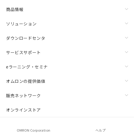
物質の対応では、対応完了までの期間は出
荷製品に未対応品が混在することから備考
商品情報
欄に対応日を記載しておりました。
既に当社にて対応品への在庫切替を完了
ソリューション
していることから、特段のことがない限
り、2022年1月12日より割愛しておりま
ダウンロードセンタ
す。
サービスサポート
eラーニング・セミナ
オムロンの提供価値
販売ネットワーク
オンラインストア
OMRON Corporation
ヘルプ