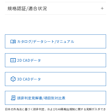
情報更新：2026/7/29
対応予定なし：EU RoHS指令（10物質）の
規格認証/適合状況
以下の条件をお読みいただき、同意のうえ
非含有に非対応の商品で、対応品を出す予
ご利用ください。
定はありません。
EU RoHS
注意事項・凡例
UL認証
CSA認証
CEマーキング
調査・確認中：EU RoHS指令（10物質）の
本サービスは、当社制御機器事業取扱
※1 中国RoHS○×表
非含有の対応状況を調査中または確認中の
商品の当社在庫状況および標準価格
Yes
Yes
Yes
商品です。
対応状況
対応予定月
※1
※2
(税抜)を提供させていただくもので
「○」：最大均質材料含有率が中国RoHSの
非該当品：ライセンス料など無形物で、有
す。
基準値以下であることを示します。
カタログ/データシート/マニュアル
害物質有無と関係のない商品です。
対応済み
当社制御機器事業取扱商品の中には、
「×」：最大均質材料含有率が中国RoHSの
仕入先様の事情により、非含有部品として
本サービスの対象外となる商品もある
LR型式承認
DNV型式承認
BV型式承認
KR型式承
基準値を超えていることを示します。
いたものが、含有品と判明した場合などや
当社は、これら貴社製品のうち、外国
（イギリス
（ノルウェー
（フランス
（韓国
ことをご了承ください。
「－」：未確認です。当社販売部門へお問
むを得ず変更することがあります。
為替および外国貿易法に定める商品
船舶規格）
船舶規格）
船舶規格）
船舶規格
中国 RoHS
注意事項・凡例
在庫状況および標準価格照会結果は、
2D CADデータ
い合わせください。
（以下｢規制貨物等」という）を輸出
記載している更新日時点での社内デー
Yes
*EU RoHS指令（10物質）：
No
No
No
または国外への提供する場合は、日本
記
タに基づき作成されるものであり、閲
説明
鉛(Pb) 1000ppm以下、 水銀(Hg) 1000ppm以下、 カド
*中国RoHS10物質の基準値 (GB/T26572)：
国政府の輸出許可(または役務取引許
号
覧された時点での実際の在庫および標
ミウム(Cd) 100ppm以下、
中国 RoHS表
※1 ※2
Pb(鉛) :1000ppm、 Hg(水銀) : 1000ppm、 Cd(カドミウ
可)を取得するなどの必要な手続きを
3D CADデータ
六価クロム(Cr(Ⅵ)) 1000ppm以下、ポリ臭化ビフェニル
ム) : 100ppm、
準価格とは異なる場合があることをご
類(PBB) 1000ppm以下、ポリ臭化ジフェニルエーテル類
Cr(Ⅵ)(六価クロム) : 1000ppm、 PBBs(ポリ臭化ビフェ
とります。
この製品の規格認証/適合状況ページへ
Pb
Hg
Cd
Cr(VI)
了承ください。
(PBDE) 1000ppm以下、フタル酸ビス(2-エチルヘキシ
○
一定数以上の在庫あり
ニル類) : 1000ppm、 PBDEs(ポリ臭化ジフェニルエーテ
当社は規制貨物を破棄する場合は、完
その他の認証はこちらのページからご検索ください
ル) (DEHP)(別名：DOP) 1000ppm以下、フタル酸ブチ
正式な納期状況および標準価格はお客
ル類) : 1000ppm、
ルベンジル（BBP） 1000ppm以下、フタル酸ジブチル
全に破砕するなど、違法に輸出されな
DBP(フタル酸ジブチル) : 1000ppm、 DIBP(フタル酸ジ
様のお取引先、またはお客様担当のオ
（DBP） 1000ppm以下、フタル酸ジイソブチル
該非判定見解書/項目別対比表
イソブチル) : 1000ppm、 BBP(フタル酸ブチルベンジ
△
一定数には満たないが在庫あり
X
O
O
O
いよう必要な手段を講じます。
ムロン制御機器販売店・当社販売員に
(DIBP) 1000ppm以下
ル) : 1000ppm、
当社は貴社製品を、核兵器、ミサイ
但し、RoHS指令で産業用監視および制御機器に対する
DEHP(フタル酸ビス(2-エチルヘキシル)) : 1000ppm
ご相談ください。
適用除外項目は除く。
日本の外為法に基づく該非判定、およびEAR再輸出規制に関する見解が入手でき
ル、化学兵器、生物兵器またはその他
－
在庫なし(最新の在庫状況につ