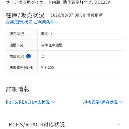
サージ吸収用ダイオード内蔵, 動作表示灯付き, DC125V
在庫/販売状況
2026/08/07 00:00 情報更新
在庫/販売状況 ご利用条件
販売状況
販売中
機種区分
標準在庫機種
在庫状況
△
標準価格(税別)
¥ 3,200
※1 対応状況
詳細情報
対応済み：EU RoHS指令（10物質）の
RoHS/REACH対応状況
規格認証/適合状況
非含有に対応した製品が提供可能な商品で
す。
対応予定：EU RoHS指令（10物質）の非含
ご利用条件
有に対応した製品に切り替える予定のある
RoHS/REACH対応状況
商品です。