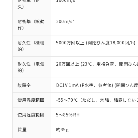
耐衝撃（耐
1000m/s
久）
2
耐衝撃（誤動
200m/s
作）
耐久性（機械
5000万回以上 (開閉ひん度18,000回/h)
的）
耐久性（電気
20万回以上 (23℃、定格負荷、開閉ひん度1
的）
故障率
DC1V 1mA (P水準、参考値) (開閉ひん度
使用温度範囲
-55～70℃（ただし、氷結、結露しない
使用湿度範囲
5～85%RH
質量
約35g