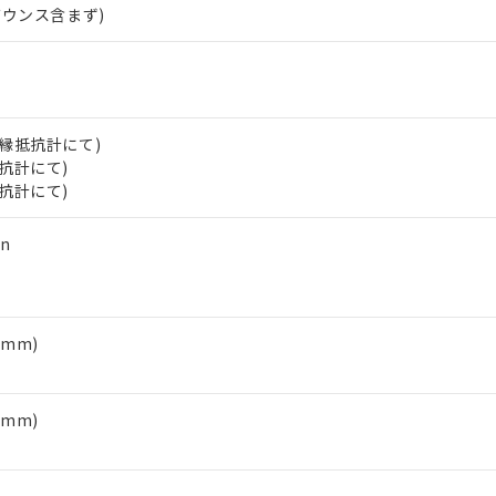
用期限
バウンス含まず)
び標準価格結果を当社の事前の承諾なく第三者に漏洩または開示し
え状況などにより、予定月が前後することがあります。
(最新の在庫状況については、お客様のお取引先、またはお客様担当
（10物質）のすべてが基準値以下であることを示します。
店・当社販売員にご確認ください)
能（部品リスト作成サービス）をご利用いただくには、I-Webメン
使用状況下において有害物質が外部に漏えいし、環境に深刻な影響を
あります。
機種、また在庫状況の情報を公開していない機種
ェブサイト上で当社にご登録された部品リストについて、当社およ
書ダウンロード
す。当社販売部門へお問い合わせください。
品・サービスに関するお客様との取引・商談に必要な範囲で利用す
合意する
キャンセル
V絶縁抵抗計にて)
書をダウンロードすることができます。
抵抗計にて)
利用者とは、
"個人情報の共同利用に関して"
の「1.共同利用者の
抵抗計にて)
します。
10物質）の非含有証明書
明書（当社基準）
n
日時点で非含有を証明するもので、過去に遡って非含有を証明するも
令のフタル酸エステル類４物質の対応では、対応完了までの期間は出
備考欄に対応日を記載しておりました。
品への在庫切替を完了していることから、特段のことがない限り、20
1mm)
す。
1mm)