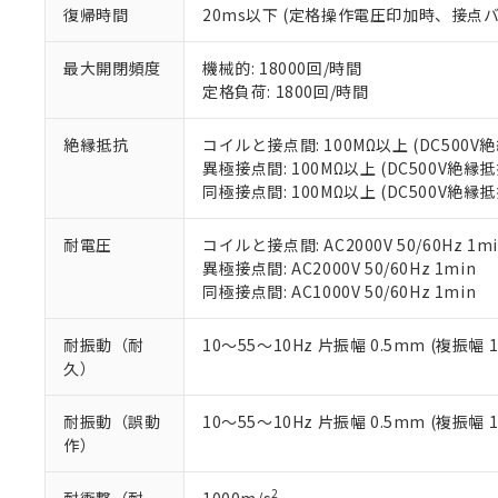
※2 環境保護使
復帰時間
20ms以下 (定格操作電圧印加時、接点
在庫状況およ
部品在庫の切り替
たしません。
－
在庫なし
す。
「ｅ」：有害物質
機器販売
マイパーツ機
最大開閉頻度
機械的: 18000回/時間
「10」：通常の
ている必要が
定格負荷: 1800回/時間
味します。
空
受注生産
お客様が当ウ
※3 非含有証明
「－」：未確認で
白
が、当社の製
絶縁抵抗
コイルと接点間: 100MΩ以上 (DC500
さい。
下記の非含有証明
異極接点間: 100MΩ以上 (DC500V絶縁
※当社の共同
同極接点間: 100MΩ以上 (DC500V絶縁
いる法人を指
EU RoHS指令（
51物質の非含有証
耐電圧
コイルと接点間: AC2000V 50/60Hz 1mi
※本証明書は発行
異極接点間: AC2000V 50/60Hz 1min
また、RoHS指
同極接点間: AC1000V 50/60Hz 1min
混在することから
既に当社にて対応
耐振動（耐
10～55～10Hz 片振幅 0.5mm (複振幅 
り割愛しておりま
久）
耐振動（誤動
10～55～10Hz 片振幅 0.5mm (複振幅 
作）
2