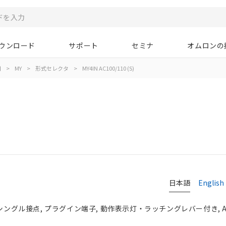
ウンロード
サポート
セミナ
オムロンの
用
>
MY
>
形式セレクタ
>
MY4IN AC100/110 (S)
日本語
English
シングル接点, プラグイン端子, 動作表示灯・ラッチングレバー付き, AC1