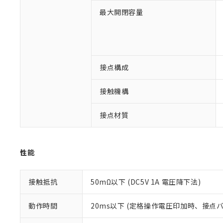
最大開閉容量
※1 対応状況
対応済み：EU
対応予定：EU R
接点構成
対応予定なし：EU
調査・確認中：EU
ご利用条件
接触機構
非該当品：ライセ
※1 中国RoHS
仕入先様の事情に
接点材質
があります。
以下の条件をお読
「○」：最大均質
「×」：最大均質
本サービスは
当社は、これ
*EU RoHS指令（10物
「－」：未確認で
鉛(Pb) 1000ppm以下、
くものです。
う）を輸出ま
記
説明
六価クロム(Cr(Ⅵ)) 1
性能
当社制御機器
などの必要な
フタル酸ビス(2-エチルヘ
号
*中国RoHS10物質の基準値 
ル（DBP） 1000ppm
在庫状況およ
当社は規制貨
Pb(鉛) :1000ppm、 Hg
但し、RoHS指令で産
のであり、閲
ます。
Cr(Ⅵ)(六価クロム) : 
接触抵抗
50mΩ以下 (DC5V 1A 電圧降下法)
フタル酸エステル類の４
○
一定数以
DBP(フタル酸ジブチル) :
い。
当社は貴社製
DEHP(フタル酸ビス(2-エ
正式な納期状
置等に一切使
動作時間
20ms以下 (定格操作電圧印加時、接点
当社販売員に
※2 対応予定月
△
一定数に
当社は、貴社
オムロン制御
また当社は、