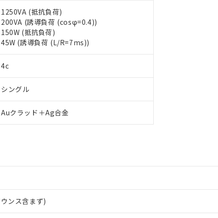
1250VA (抵抗負荷)
200VA (誘導負荷 (cosφ=0.4))
150W (抵抗負荷)
45W (誘導負荷 (L/R=7ms))
 RoHS指令（10物質）の非含有に対応した製品が提供可能な商品です
oHS指令（10物質）の非含有に対応した製品に切り替える予定のある
4c
 RoHS指令（10物質）の非含有に非対応の商品で、対応品を出す予
 RoHS指令（10物質）の非含有の対応状況を調査中または確認中の
シングル
ンス料など無形物で、有害物質有無と関係のない商品です。
○×表
より、非含有部品としていたものが、含有品と判明した場合などやむ
Auクラッド＋Ag合金
みいただき、同意のうえご利用ください。
材料含有率が中国RoHSの基準値以下であることを示します。
材料含有率が中国RoHSの基準値を超えていることを示します。
、当社制御機器事業取扱商品の当社在庫状況および標準価格(税抜)
ら貴社製品のうち、外国為替および外国貿易法に定める商品（以下｢
質）：
す。当社販売部門へお問い合わせください。
 水銀(Hg) 1000ppm以下、 カドミウム(Cd) 100ppm以下、
たは国外への提供する場合は、日本国政府の輸出許可(または役務取
000ppm以下、ポリ臭化ビフェニル類(PBB) 1000ppm以下、ポリ臭化ジフェニルエーテル類(P
事業取扱商品の中には、本サービスの対象外となる商品もあること
手続きをとります。
キシル) (DEHP)(別名：DOP) 1000ppm以下、フタル酸ブチルベンジル（BBP） 100
(GB/T26572)：
以下、フタル酸ジイソブチル (DIBP) 1000ppm以下
び標準価格照会結果は、記載している更新日時点での社内データに
物を破棄する場合は、完全に破砕するなど、違法に輸出されないよ
(水銀) : 1000ppm、 Cd(カドミウム) : 100ppm、
業用監視および制御機器に対する適用除外項目は除く。
覧された時点での実際の在庫および標準価格とは異なる場合がある
1000ppm、 PBBs(ポリ臭化ビフェニル類) : 1000ppm、 PBDEs(ポリ臭化ジフェニルエーテル類
物質については閾値を超える意図的な使用がないことを確認しています。
上の在庫あり
 1000ppm、 DIBP(フタル酸ジイソブチル) : 1000ppm、 BBP(フタル酸ブチルベンジル) :
品を、核兵器、ミサイル、化学兵器、生物兵器またはその他武器並
チルヘキシル)) : 1000ppm
況および標準価格はお客様のお取引先、またはお客様担当のオムロ
用いたしません。
バウンス含まず)
ご相談ください。
は満たないが在庫あり
製品を第三者に販売する場合は、上記1、2および3の内容を当該第
機器販売店や当社販売拠点は「
販売ネットワーク
」をご確認くだ
販売先および販売に係わる関係者が違法に輸出するおそれがある場