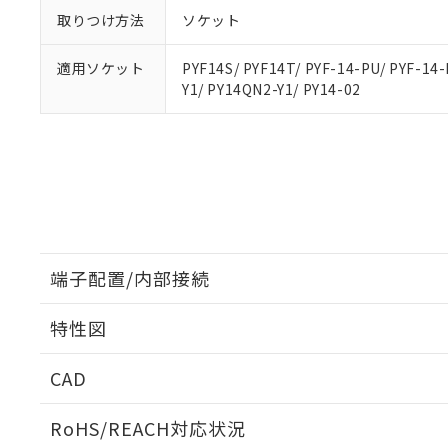
取りつけ方法
ソケット
適用ソケット
PYF14S/ PYF14T/ PYF-14-PU/ PYF-14-
Y1/ PY14QN2-Y1/ PY14-02
端子配置/内部接続
特性図
端子配置/内部接続
CAD
開閉容量
ログイン/会員登録いただくと、CADデータをダウンロ
RoHS/REACH対応状況