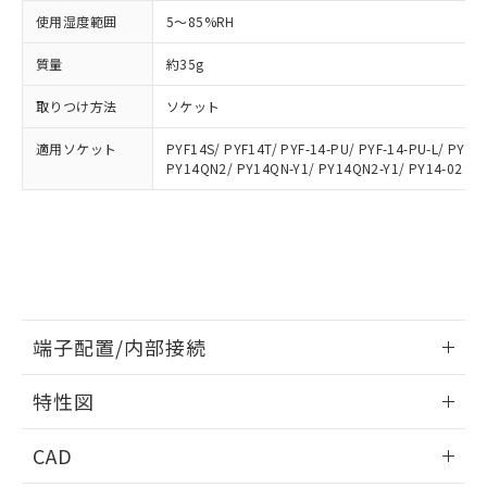
お客様が当ウェブサイト上で当社にご
※3 非含有証明書ダウンロード
使用湿度範囲
5～85%RH
登録された部品リストについて、当社
および当社の共同利用者が、当社の製
質量
約35g
下記の非含有証明書をダウンロードするこ
品・サービスに関するお客様との取
とができます。
合意する
キャンセル
引・商談に必要な範囲で利用すること
取りつけ方法
ソケット
をご了承ください。
EU RoHS指令（10物質）の非含有証明書
※当社の共同利用者とは、
"個人情報
適用ソケット
PYF14S/ PYF14T/ PYF-14-PU/ PYF-14-PU-L/ PYFZ
51物質の非含有証明書（当社基準）
の共同利用に関して"
の「1.共同利
PY14QN2/ PY14QN-Y1/ PY14QN2-Y1/ PY14-02
※本証明書は発行日時点で非含有を証明す
用者の範囲」に記載されている法人を
るもので、過去に遡って非含有を証明する
指します。
ものではありません。
また、RoHS指令のフタル酸エステル類４
物質の対応では、対応完了までの期間は出
荷製品に未対応品が混在することから備考
欄に対応日を記載しておりました。
既に当社にて対応品への在庫切替を完了
端子配置/内部接続
していることから、特段のことがない限
情報更新：2026/06/08
り、2022年1月12日より割愛しておりま
特性図
す。
端子配置/内部接続
情報更新：2026/06/08
CAD