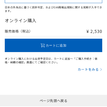
日本の外為法に基づく該非判定、およびEAR再輸出規制に関する見解が入手でき
ます。
"対応済み"や非含有の記載がされた商品であっても、流通
在庫等で未対応品が混在する可能性があります。
オンライン購入
非含有品が必要な際は、弊社営業部門もしくは販売店へお
問い合わせください。
¥ 2,530
販売価格（税込）
この製品のRoHS/REACH対応状況ページへ
カートに追加
オンライン購入における出荷予定日は、カートに追加～「ご購入手続き：価
格・納期の確認」画面にてご確認ください。
カートをみる
ページ先頭へ戻る