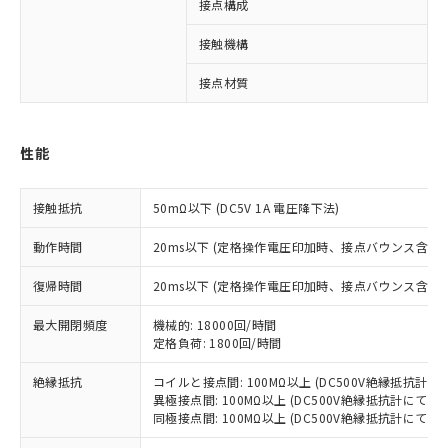
接点構成
4
接触機構
接点材質
※1 対応状況
対応済み：EU RoHS指令（10物質）の
性能
非含有に対応した製品が提供可能な商品で
す。
対応予定：EU RoHS指令（10物質）の非含
接触抵抗
50mΩ以下 (DC5V 1A 電圧降下法)
ご利用条件
有に対応した製品に切り替える予定のある
商品です。
動作時間
20ms以下 (定格操作電圧印加時、接点バウンス含まず
対応予定なし：EU RoHS指令（10物質）の
以下の条件をお読みいただき、同意のうえ
非含有に非対応の商品で、対応品を出す予
復帰時間
20ms以下 (定格操作電圧印加時、接点バウンス含まず
ご利用ください。
定はありません。
最大開閉頻度
調査・確認中：EU RoHS指令（10物質）の
機械的: 18000回/時間
本サービスは、当社制御機器事業取扱
※1 中国RoHS○×表
定格負荷: 1800回/時間
非含有の対応状況を調査中または確認中の
商品の当社在庫状況および標準価格
商品です。
(税抜)を提供させていただくもので
絶縁抵抗
コイルと接点間: 100MΩ以上 (DC500V絶縁抵抗計にて
「○」：最大均質材料含有率が中国RoHSの
非該当品：ライセンス料など無形物で、有
す。
異極接点間: 100MΩ以上 (DC500V絶縁抵抗計にて)
基準値以下であることを示します。
害物質有無と関係のない商品です。
同極接点間: 100MΩ以上 (DC500V絶縁抵抗計にて)
当社制御機器事業取扱商品の中には、
「×」：最大均質材料含有率が中国RoHSの
仕入先様の事情により、非含有部品として
本サービスの対象外となる商品もある