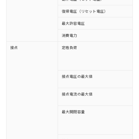
復帰電圧（リセット電圧）
最大許容電圧
1
消費電力
接点
定格負荷
A
A
D
D
接点電圧の最大値
A
D
接点電流の最大値
A
D
最大開閉容量
2
4