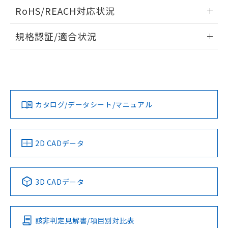
開閉容量
ログイン/会員登録いただくと、CADデータをダウンロー
RoHS/REACH対応状況
ドすることができます。
情報更新：2026/7/29
規格認証/適合状況
ログイン/会員登録
EU RoHS
注意事項・凡例
UL認証
CSA認証
CEマーキング
Yes
Yes
Yes
対応状況
対応予定月
※1
※2
ダウンロードデータをご利用いただく前に、以下を必ずお読
みください。
カタログ/データシート/マニュアル
対応済み
ソフトウェアの使用条件
LR型式承認
DNV型式承認
BV型式承認
KR型式承
（イギリス
（ノルウェー
（フランス
（韓国
船舶規格）
船舶規格）
船舶規格）
船舶規格
中国 RoHS
注意事項・凡例
2D CADデータ
Yes
No
No
No
中国 RoHS表
※1 ※2
3D CADデータ
この製品の規格認証/適合状況ページへ
Pb
Hg
Cd
Cr(VI)
その他の認証はこちらのページからご検索ください
該非判定見解書/項目別対比表
X
O
O
O