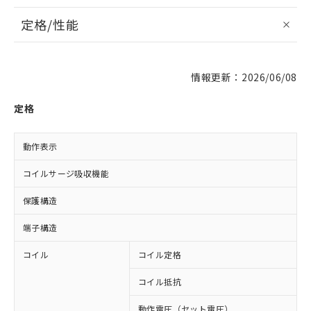
定格/性能
情報更新：2026/06/08
定格
動作表示
L
コイルサージ吸収機能
保護構造
端子構造
コイル
コイル定格
D
コイル抵抗
6
動作電圧（セット電圧）