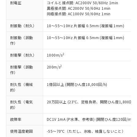
基準値を超えていることを示します。
いたものが、含有品と判明した場合などや
当社は、これら貴社製品のうち、外国
耐電圧
コイルと接点間: AC2000V 50/60Hz 1min
ことをご了承ください。
「－」：未確認です。当社販売部門へお問
むを得ず変更することがあります。
異極接点間: AC2000V 50/60Hz 1min
為替および外国貿易法に定める商品
在庫状況および標準価格照会結果は、
い合わせください。
同極接点間: AC1000V 50/60Hz 1min
（以下｢規制貨物等」という）を輸出
記載している更新日時点での社内デー
*EU RoHS指令（10物質）：
または国外への提供する場合は、日本
記
タに基づき作成されるものであり、閲
説明
鉛(Pb) 1000ppm以下、 水銀(Hg) 1000ppm以下、 カド
耐振動（耐久）
10～55～10Hz 片振幅 0.5mm (複振幅 1mm)
*中国RoHS10物質の基準値 (GB/T26572)：
国政府の輸出許可(または役務取引許
号
覧された時点での実際の在庫および標
ミウム(Cd) 100ppm以下、
Pb(鉛) :1000ppm、 Hg(水銀) : 1000ppm、 Cd(カドミウ
可)を取得するなどの必要な手続きを
六価クロム(Cr(Ⅵ)) 1000ppm以下、ポリ臭化ビフェニル
ム) : 100ppm、
準価格とは異なる場合があることをご
耐振動（誤動
10～55～10Hz 片振幅 0.5mm (複振幅 1mm)
類(PBB) 1000ppm以下、ポリ臭化ジフェニルエーテル類
Cr(Ⅵ)(六価クロム) : 1000ppm、 PBBs(ポリ臭化ビフェ
とります。
了承ください。
作）
(PBDE) 1000ppm以下、フタル酸ビス(2-エチルヘキシ
○
一定数以上の在庫あり
ニル類) : 1000ppm、 PBDEs(ポリ臭化ジフェニルエーテ
当社は規制貨物を破棄する場合は、完
ル) (DEHP)(別名：DOP) 1000ppm以下、フタル酸ブチ
正式な納期状況および標準価格はお客
ル類) : 1000ppm、
ルベンジル（BBP） 1000ppm以下、フタル酸ジブチル
全に破砕するなど、違法に輸出されな
DBP(フタル酸ジブチル) : 1000ppm、 DIBP(フタル酸ジ
2
耐衝撃（耐久）
1000m/s
様のお取引先、またはお客様担当のオ
（DBP） 1000ppm以下、フタル酸ジイソブチル
イソブチル) : 1000ppm、 BBP(フタル酸ブチルベンジ
△
一定数には満たないが在庫あり
いよう必要な手段を講じます。
ムロン制御機器販売店・当社販売員に
(DIBP) 1000ppm以下
ル) : 1000ppm、
当社は貴社製品を、核兵器、ミサイ
但し、RoHS指令で産業用監視および制御機器に対する
2
耐衝撃（誤動
200m/s
DEHP(フタル酸ビス(2-エチルヘキシル)) : 1000ppm
ご相談ください。
適用除外項目は除く。
作）
ル、化学兵器、生物兵器またはその他
－
在庫なし(最新の在庫状況につ
オムロン制御機器販売店や当社販売拠
フタル酸エステル類の４物質については閾値を超える意
武器並びにこれらの製造装置等に一切
いては、お客様のお取引先、ま
図的な使用がないことを確認しています。
点は「
販売ネットワーク
」をご確認
耐久性（機械
※2 環境保護使用期限
1億回以上 (開閉ひん度18,000回/h)
使用いたしません。
たはお客様担当のオムロン制御
ください。
的）
当社は、貴社製品を第三者に販売する
機器販売店・当社販売員にご確
在庫状況および標準価格結果を当社の
※2 対応予定月
「ｅ」：有害物質（10物質）のすべてが基
場合は、上記1、2および3の内容を当
認ください)
事前の承諾なく第三者に漏洩または開
耐久性（電気
20万回以上 (23℃、定格負荷、開閉ひん度1,800回/h
準値以下であることを示します。
該第三者に通知します。また当社は、
示しないようお願いします。
的）
部品在庫の切り替え状況などにより、予定
「10」：通常の使用状況下において有害物
販売先および販売に係わる関係者が違
マイパーツ機能（部品リスト作成サー
空
受注生産機種、また在庫状況の
月が前後することがあります。
質が外部に漏えいし、環境に深刻な影響を
法に輸出するおそれがある場合は、取
故障率
DC1V 1mA (P水準、参考値) (開閉ひん度120回/min)
ビス）をご利用いただくには、I-Web
白
情報を公開していない機種
及ぼさない年数を意味します。
り引きをいたしません。
メンバーズにご登録されている必要が
「－」：未確認です。当社販売部門へお問
使用温度範囲
-55～70℃（ただし、氷結、結露しないこと）
あります。
い合わせください。