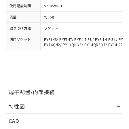
お客様が当ウェブサイト上で当社にご
※3 非含有証明書ダウンロード
使用湿度範囲
5～85%RH
登録された部品リストについて、当社
および当社の共同利用者が、当社の製
質量
約35g
下記の非含有証明書をダウンロードするこ
品・サービスに関するお客様との取
とができます。
合意する
キャンセル
引・商談に必要な範囲で利用すること
取りつけ方法
ソケット
をご了承ください。
EU RoHS指令（10物質）の非含有証明書
※当社の共同利用者とは、
"個人情報
適用ソケット
PYF14S/ PYF14T/ PYF-14-PU/ PYF-14-PU-L/ PYFZ
51物質の非含有証明書（当社基準）
の共同利用に関して"
の「1.共同利
PY14QN2/ PY14QN-Y1/ PY14QN2-Y1/ PY14-02
※本証明書は発行日時点で非含有を証明す
用者の範囲」に記載されている法人を
るもので、過去に遡って非含有を証明する
指します。
ものではありません。
また、RoHS指令のフタル酸エステル類４
物質の対応では、対応完了までの期間は出
荷製品に未対応品が混在することから備考
欄に対応日を記載しておりました。
既に当社にて対応品への在庫切替を完了
端子配置/内部接続
していることから、特段のことがない限
情報更新：2026/06/08
り、2022年1月12日より割愛しておりま
特性図
す。
端子配置/内部接続
情報更新：2026/06/08
CAD