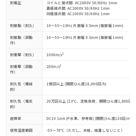
基準値を超えていることを示します。
いたものが、含有品と判明した場合などや
当社は、これら貴社製品のうち、外国
耐電圧
コイルと接点間: AC2000V 50/60Hz 1min
ことをご了承ください。
「－」：未確認です。当社販売部門へお問
むを得ず変更することがあります。
異極接点間: AC2000V 50/60Hz 1min
為替および外国貿易法に定める商品
在庫状況および標準価格照会結果は、
い合わせください。
同極接点間: AC1000V 50/60Hz 1min
（以下｢規制貨物等」という）を輸出
記載している更新日時点での社内デー
*EU RoHS指令（10物質）：
または国外への提供する場合は、日本
記
タに基づき作成されるものであり、閲
説明
鉛(Pb) 1000ppm以下、 水銀(Hg) 1000ppm以下、 カド
耐振動（耐久）
10～55～10Hz 片振幅 0.5mm (複振幅 1mm)
*中国RoHS10物質の基準値 (GB/T26572)：
国政府の輸出許可(または役務取引許
号
覧された時点での実際の在庫および標
ミウム(Cd) 100ppm以下、
Pb(鉛) :1000ppm、 Hg(水銀) : 1000ppm、 Cd(カドミウ
可)を取得するなどの必要な手続きを
六価クロム(Cr(Ⅵ)) 1000ppm以下、ポリ臭化ビフェニル
ム) : 100ppm、
準価格とは異なる場合があることをご
耐振動（誤動
10～55～10Hz 片振幅 0.5mm (複振幅 1mm)
類(PBB) 1000ppm以下、ポリ臭化ジフェニルエーテル類
Cr(Ⅵ)(六価クロム) : 1000ppm、 PBBs(ポリ臭化ビフェ
とります。
了承ください。
作）
(PBDE) 1000ppm以下、フタル酸ビス(2-エチルヘキシ
○
一定数以上の在庫あり
ニル類) : 1000ppm、 PBDEs(ポリ臭化ジフェニルエーテ
当社は規制貨物を破棄する場合は、完
ル) (DEHP)(別名：DOP) 1000ppm以下、フタル酸ブチ
正式な納期状況および標準価格はお客
ル類) : 1000ppm、
ルベンジル（BBP） 1000ppm以下、フタル酸ジブチル
全に破砕するなど、違法に輸出されな
DBP(フタル酸ジブチル) : 1000ppm、 DIBP(フタル酸ジ
2
耐衝撃（耐久）
1000m/s
様のお取引先、またはお客様担当のオ
（DBP） 1000ppm以下、フタル酸ジイソブチル
イソブチル) : 1000ppm、 BBP(フタル酸ブチルベンジ
△
一定数には満たないが在庫あり
いよう必要な手段を講じます。
ムロン制御機器販売店・当社販売員に
(DIBP) 1000ppm以下
ル) : 1000ppm、
当社は貴社製品を、核兵器、ミサイ
但し、RoHS指令で産業用監視および制御機器に対する
2
耐衝撃（誤動
200m/s
DEHP(フタル酸ビス(2-エチルヘキシル)) : 1000ppm
ご相談ください。
適用除外項目は除く。
作）
ル、化学兵器、生物兵器またはその他
－
在庫なし(最新の在庫状況につ
オムロン制御機器販売店や当社販売拠
フタル酸エステル類の４物質については閾値を超える意
武器並びにこれらの製造装置等に一切
いては、お客様のお取引先、ま
図的な使用がないことを確認しています。
点は「
販売ネットワーク
」をご確認
耐久性（機械
※2 環境保護使用期限
1億回以上 (開閉ひん度18,000回/h)
使用いたしません。
たはお客様担当のオムロン制御
ください。
的）
当社は、貴社製品を第三者に販売する
機器販売店・当社販売員にご確
在庫状況および標準価格結果を当社の
※2 対応予定月
「ｅ」：有害物質（10物質）のすべてが基
場合は、上記1、2および3の内容を当
認ください)
事前の承諾なく第三者に漏洩または開
耐久性（電気
20万回以上 (23℃、定格負荷、開閉ひん度1,800回/h
準値以下であることを示します。
該第三者に通知します。また当社は、
示しないようお願いします。
的）
部品在庫の切り替え状況などにより、予定
「10」：通常の使用状況下において有害物
販売先および販売に係わる関係者が違
マイパーツ機能（部品リスト作成サー
空
受注生産機種、また在庫状況の
月が前後することがあります。
質が外部に漏えいし、環境に深刻な影響を
法に輸出するおそれがある場合は、取
故障率
DC1V 1mA (P水準、参考値) (開閉ひん度120回/min)
ビス）をご利用いただくには、I-Web
白
情報を公開していない機種
及ぼさない年数を意味します。
り引きをいたしません。
メンバーズにご登録されている必要が
「－」：未確認です。当社販売部門へお問
使用温度範囲
-55～70℃（ただし、氷結、結露しないこと）
あります。
い合わせください。