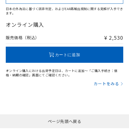
日本の外為法に基づく該非判定、およびEAR再輸出規制に関する見解が入手でき
ます。
"対応済み"や非含有の記載がされた商品であっても、流通
在庫等で未対応品が混在する可能性があります。
オンライン購入
非含有品が必要な際は、弊社営業部門もしくは販売店へお
問い合わせください。
¥ 2,530
販売価格（税込）
この製品のRoHS/REACH対応状況ページへ
カートに追加
オンライン購入における出荷予定日は、カートに追加～「ご購入手続き：価
格・納期の確認」画面にてご確認ください。
カートをみる
ページ先頭へ戻る