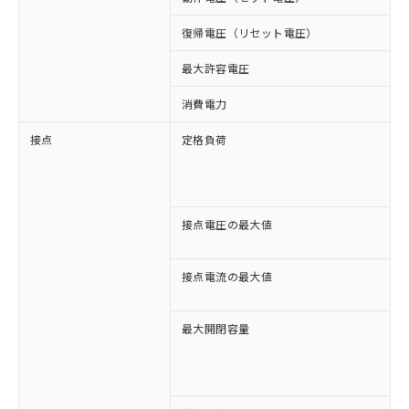
復帰電圧（リセット電圧）
最大許容電圧
1
消費電力
接点
定格負荷
A
A
D
D
接点電圧の最大値
A
D
接点電流の最大値
A
D
最大開閉容量
2
4