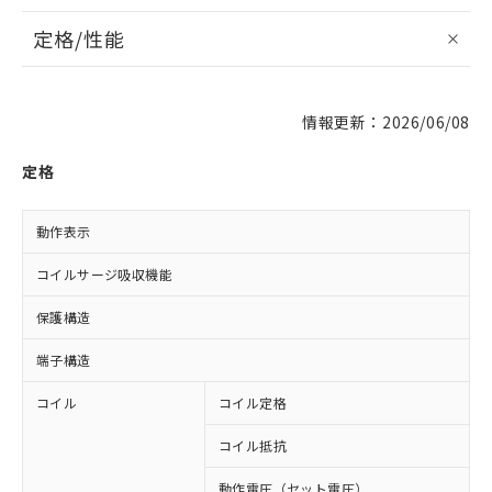
定格/性能
情報更新：2026/06/08
定格
動作表示
L
コイルサージ吸収機能
保護構造
端子構造
コイル
コイル定格
D
コイル抵抗
1
動作電圧（セット電圧）