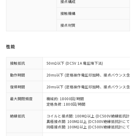
接点構成
4
接触機構
接点材質
※1 対応状況
対応済み：EU RoHS指令（10物質）の
性能
非含有に対応した製品が提供可能な商品で
す。
対応予定：EU RoHS指令（10物質）の非含
接触抵抗
50mΩ以下 (DC5V 1A 電圧降下法)
ご利用条件
有に対応した製品に切り替える予定のある
商品です。
動作時間
20ms以下 (定格操作電圧印加時、接点バウンス含まず
対応予定なし：EU RoHS指令（10物質）の
以下の条件をお読みいただき、同意のうえ
非含有に非対応の商品で、対応品を出す予
復帰時間
20ms以下 (定格操作電圧印加時、接点バウンス含まず
ご利用ください。
定はありません。
最大開閉頻度
調査・確認中：EU RoHS指令（10物質）の
機械的: 18000回/時間
本サービスは、当社制御機器事業取扱
※1 中国RoHS○×表
定格負荷: 1800回/時間
非含有の対応状況を調査中または確認中の
商品の当社在庫状況および標準価格
商品です。
(税抜)を提供させていただくもので
絶縁抵抗
コイルと接点間: 100MΩ以上 (DC500V絶縁抵抗計にて
「○」：最大均質材料含有率が中国RoHSの
非該当品：ライセンス料など無形物で、有
す。
異極接点間: 100MΩ以上 (DC500V絶縁抵抗計にて)
基準値以下であることを示します。
害物質有無と関係のない商品です。
同極接点間: 100MΩ以上 (DC500V絶縁抵抗計にて)
当社制御機器事業取扱商品の中には、
「×」：最大均質材料含有率が中国RoHSの
仕入先様の事情により、非含有部品として
本サービスの対象外となる商品もある