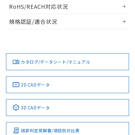
開閉容量
ログイン/会員登録いただくと、CADデータをダウンロー
RoHS/REACH対応状況
ドすることができます。
情報更新：2026/7/29
規格認証/適合状況
ログイン/会員登録
EU RoHS
注意事項・凡例
UL認証
CSA認証
CEマーキング
Yes
Yes
Yes
対応状況
対応予定月
※1
※2
ダウンロードデータをご利用いただく前に、以下を必ずお読
みください。
カタログ/データシート/マニュアル
対応済み
ソフトウェアの使用条件
LR型式承認
DNV型式承認
BV型式承認
KR型式承
（イギリス
（ノルウェー
（フランス
（韓国
船舶規格）
船舶規格）
船舶規格）
船舶規格
中国 RoHS
注意事項・凡例
2D CADデータ
Yes
No
No
No
中国 RoHS表
※1 ※2
3D CADデータ
この製品の規格認証/適合状況ページへ
Pb
Hg
Cd
Cr(VI)
その他の認証はこちらのページからご検索ください
該非判定見解書/項目別対比表
X
O
O
O