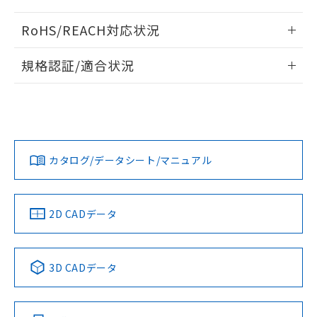
開閉容量
ログイン/会員登録いただくと、CADデータをダウンロー
RoHS/REACH対応状況
ドすることができます。
情報更新：2026/7/29
規格認証/適合状況
ログイン/会員登録
EU RoHS
注意事項・凡例
UL認証
CSA認証
CEマーキング
No
No
Yes
対応状況
対応予定月
※1
※2
ダウンロードデータをご利用いただく前に、以下を必ずお読
みください。
カタログ/データシート/マニュアル
対応済み
ソフトウェアの使用条件
LR型式承認
DNV型式承認
BV型式承認
KR型式承
（イギリス
（ノルウェー
（フランス
（韓国
船舶規格）
船舶規格）
船舶規格）
船舶規格
中国 RoHS
注意事項・凡例
2D CADデータ
Yes
No
No
No
中国 RoHS表
※1 ※2
3D CADデータ
この製品の規格認証/適合状況ページへ
Pb
Hg
Cd
Cr(VI)
その他の認証はこちらのページからご検索ください