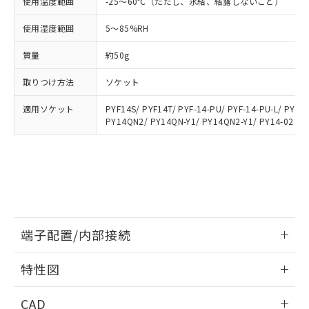
使用温度範囲
-25～60℃（ただし、氷結、結露しないこと）
い合わせください。
お客様が当ウェブサイト上で当社にご
※3 非含有証明書ダウンロード
登録された部品リストについて、当社
使用湿度範囲
5～85%RH
および当社の共同利用者が、当社の製
下記の非含有証明書をダウンロードするこ
品・サービスに関するお客様との取
質量
約50g
とができます。
合意する
キャンセル
引・商談に必要な範囲で利用すること
取りつけ方法
ソケット
をご了承ください。
EU RoHS指令（10物質）の非含有証明書
※当社の共同利用者とは、
"個人情報
51物質の非含有証明書（当社基準）
適用ソケット
PYF14S/ PYF14T/ PYF-14-PU/ PYF-14-PU-L/ PYFZ
の共同利用に関して"
の「1.共同利
PY14QN2/ PY14QN-Y1/ PY14QN2-Y1/ PY14-02
※本証明書は発行日時点で非含有を証明す
用者の範囲」に記載されている法人を
るもので、過去に遡って非含有を証明する
指します。
ものではありません。
また、RoHS指令のフタル酸エステル類４
物質の対応では、対応完了までの期間は出
荷製品に未対応品が混在することから備考
欄に対応日を記載しておりました。
既に当社にて対応品への在庫切替を完了
端子配置/内部接続
していることから、特段のことがない限
り、2022年1月12日より割愛しておりま
情報更新：2026/06/08
特性図
す。
端子配置/内部接続
情報更新：2026/06/08
CAD