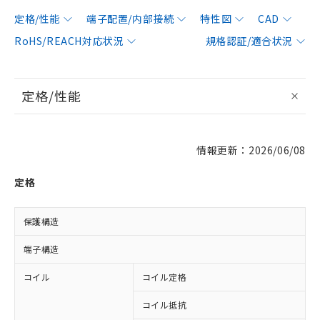
定格/性能
端子配置/内部接続
特性図
CAD
RoHS/REACH対応状況
規格認証/適合状況
定格/性能
情報更新：2026/06/08
定格
保護構造
端子構造
コイル
コイル定格
D
コイル抵抗
6