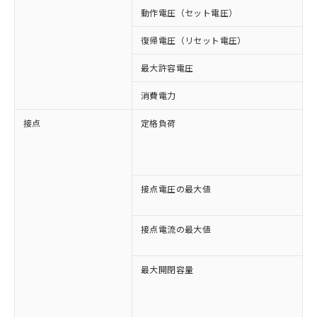
動作電圧（セット電圧）
復帰電圧（リセット電圧）
最大許容電圧
1
消費電力
接点
定格負荷
A
A
D
D
接点電圧の最大値
A
D
接点電流の最大値
A
D
最大開閉容量
8
3