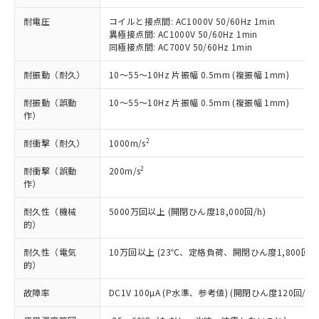
本サービスの対象外となる商品もある
基準値を超えていることを示します。
いたものが、含有品と判明した場合などや
当社は、これら貴社製品のうち、外国
ことをご了承ください。
耐電圧
コイルと接点間: AC1000V 50/60Hz 1min
「－」：未確認です。当社販売部門へお問
むを得ず変更することがあります。
為替および外国貿易法に定める商品
在庫状況および標準価格照会結果は、
異極接点間: AC1000V 50/60Hz 1min
い合わせください。
（以下｢規制貨物等」という）を輸出
記載している更新日時点での社内デー
同極接点間: AC700V 50/60Hz 1min
*EU RoHS指令（10物質）：
または国外への提供する場合は、日本
記
タに基づき作成されるものであり、閲
説明
鉛(Pb) 1000ppm以下、 水銀(Hg) 1000ppm以下、 カド
*中国RoHS10物質の基準値 (GB/T26572)：
国政府の輸出許可(または役務取引許
耐振動（耐久）
10～55～10Hz 片振幅 0.5mm (複振幅 1mm)
号
覧された時点での実際の在庫および標
ミウム(Cd) 100ppm以下、
Pb(鉛) :1000ppm、 Hg(水銀) : 1000ppm、 Cd(カドミウ
可)を取得するなどの必要な手続きを
六価クロム(Cr(Ⅵ)) 1000ppm以下、ポリ臭化ビフェニル
ム) : 100ppm、
準価格とは異なる場合があることをご
類(PBB) 1000ppm以下、ポリ臭化ジフェニルエーテル類
Cr(Ⅵ)(六価クロム) : 1000ppm、 PBBs(ポリ臭化ビフェ
とります。
耐振動（誤動
10～55～10Hz 片振幅 0.5mm (複振幅 1mm)
了承ください。
(PBDE) 1000ppm以下、フタル酸ビス(2-エチルヘキシ
○
一定数以上の在庫あり
ニル類) : 1000ppm、 PBDEs(ポリ臭化ジフェニルエーテ
作）
当社は規制貨物を破棄する場合は、完
ル) (DEHP)(別名：DOP) 1000ppm以下、フタル酸ブチ
正式な納期状況および標準価格はお客
ル類) : 1000ppm、
ルベンジル（BBP） 1000ppm以下、フタル酸ジブチル
全に破砕するなど、違法に輸出されな
DBP(フタル酸ジブチル) : 1000ppm、 DIBP(フタル酸ジ
様のお取引先、またはお客様担当のオ
（DBP） 1000ppm以下、フタル酸ジイソブチル
2
耐衝撃（耐久）
1000m/s
イソブチル) : 1000ppm、 BBP(フタル酸ブチルベンジ
△
一定数には満たないが在庫あり
いよう必要な手段を講じます。
ムロン制御機器販売店・当社販売員に
(DIBP) 1000ppm以下
ル) : 1000ppm、
当社は貴社製品を、核兵器、ミサイ
但し、RoHS指令で産業用監視および制御機器に対する
DEHP(フタル酸ビス(2-エチルヘキシル)) : 1000ppm
ご相談ください。
2
耐衝撃（誤動
200m/s
適用除外項目は除く。
ル、化学兵器、生物兵器またはその他
－
在庫なし(最新の在庫状況につ
オムロン制御機器販売店や当社販売拠
作）
フタル酸エステル類の４物質については閾値を超える意
武器並びにこれらの製造装置等に一切
いては、お客様のお取引先、ま
図的な使用がないことを確認しています。
点は「
販売ネットワーク
」をご確認
※2 環境保護使用期限
使用いたしません。
たはお客様担当のオムロン制御
ください。
耐久性（機械
5000万回以上 (開閉ひん度18,000回/h)
当社は、貴社製品を第三者に販売する
機器販売店・当社販売員にご確
的）
在庫状況および標準価格結果を当社の
※2 対応予定月
「ｅ」：有害物質（10物質）のすべてが基
場合は、上記1、2および3の内容を当
認ください)
事前の承諾なく第三者に漏洩または開
準値以下であることを示します。
該第三者に通知します。また当社は、
耐久性（電気
10万回以上 (23℃、定格負荷、開閉ひん度1,800回/h
示しないようお願いします。
部品在庫の切り替え状況などにより、予定
「10」：通常の使用状況下において有害物
的）
販売先および販売に係わる関係者が違
マイパーツ機能（部品リスト作成サー
空
受注生産機種、また在庫状況の
月が前後することがあります。
質が外部に漏えいし、環境に深刻な影響を
法に輸出するおそれがある場合は、取
ビス）をご利用いただくには、I-Web
白
情報を公開していない機種
故障率
DC1V 100µA (P水準、参考値) (開閉ひん度120回/min
及ぼさない年数を意味します。
り引きをいたしません。
メンバーズにご登録されている必要が
「－」：未確認です。当社販売部門へお問
あります。