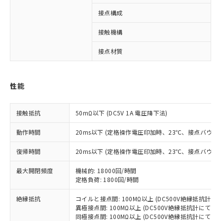
接点構成
4
接触機構
※1 対応状況
接点材質
対応済み：EU RoHS指令（10物質）の
非含有に対応した製品が提供可能な商品で
性能
す。
対応予定：EU RoHS指令（10物質）の非含
ご利用条件
接触抵抗
50mΩ以下 (DC5V 1A 電圧降下法)
有に対応した製品に切り替える予定のある
商品です。
動作時間
20ms以下 (定格操作電圧印加時、23℃、接点バウン
対応予定なし：EU RoHS指令（10物質）の
以下の条件をお読みいただき、同意のうえ
非含有に非対応の商品で、対応品を出す予
復帰時間
20ms以下 (定格操作電圧印加時、23℃、接点バウン
ご利用ください。
定はありません。
調査・確認中：EU RoHS指令（10物質）の
本サービスは、当社制御機器事業取扱
最大開閉頻度
機械的: 18000回/時間
※1 中国RoHS○×表
非含有の対応状況を調査中または確認中の
定格負荷: 1800回/時間
商品の当社在庫状況および標準価格
商品です。
(税抜)を提供させていただくもので
「○」：最大均質材料含有率が中国RoHSの
非該当品：ライセンス料など無形物で、有
絶縁抵抗
コイルと接点間: 100MΩ以上 (DC500V絶縁抵抗計にて
す。
基準値以下であることを示します。
害物質有無と関係のない商品です。
異極接点間: 100MΩ以上 (DC500V絶縁抵抗計にて)
当社制御機器事業取扱商品の中には、
「×」：最大均質材料含有率が中国RoHSの
同極接点間: 100MΩ以上 (DC500V絶縁抵抗計にて)
仕入先様の事情により、非含有部品として