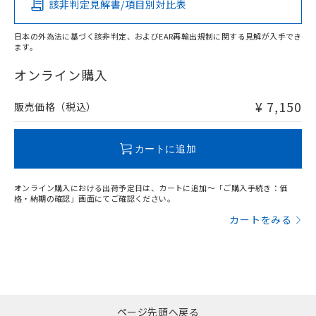
該非判定見解書/項目別対比表
O
O
O
O
日本の外為法に基づく該非判定、およびEAR再輸出規制に関する見解が入手でき
ます。
"対応済み"や非含有の記載がされた商品であっても、流通
在庫等で未対応品が混在する可能性があります。
オンライン購入
非含有品が必要な際は、弊社営業部門もしくは販売店へお
問い合わせください。
¥ 7,150
販売価格（税込）
この製品のRoHS/REACH対応状況ページへ
カートに追加
オンライン購入における出荷予定日は、カートに追加～「ご購入手続き：価
格・納期の確認」画面にてご確認ください。
カートをみる
ページ先頭へ戻る