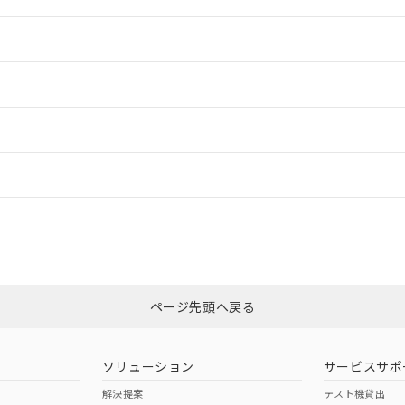
情報更新：2
情報更新：2
情報更新：2
情報更新：
CCC認証
電波法
N/A
N/A
非含有証明書
※3
ページ先頭へ戻る
ダウンロードはこちら
型式承認
NK型式承認
ABS型式承認
韓国
（日本
（アメリカ
ソリューション
サービスサポ
舶規格）
船舶規格）
船舶規格）
解決提案
テスト機貸出