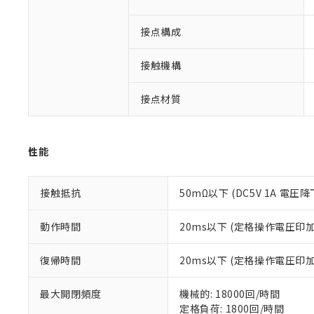
対応予定なし：EU
調査・確認中：EU
ご利用条件
接点構成
非該当品：ライセ
※1 中国RoHS
仕入先様の事情に
があります。
接触機構
以下の条件をお読
「○」：最大均質
「×」：最大均質
本サービスは
当社は、これ
*EU RoHS指令（10物
接点材質
「－」：未確認で
鉛(Pb) 1000ppm以下、
くものです。
う）を輸出ま
記
説明
六価クロム(Cr(Ⅵ)) 1
当社制御機器
などの必要な
フタル酸ビス(2-エチルヘ
号
*中国RoHS10物質の基準値 
ル（DBP） 1000ppm
在庫状況およ
当社は規制貨
Pb(鉛) :1000ppm、 Hg
但し、RoHS指令で産
のであり、閲
性能
ます。
Cr(Ⅵ)(六価クロム) : 
フタル酸エステル類の４
○
一定数以
DBP(フタル酸ジブチル) :
い。
当社は貴社製
DEHP(フタル酸ビス(2-エ
正式な納期状
置等に一切使
接触抵抗
50mΩ以下 (DC5V 1A 電圧降
当社販売員に
※2 対応予定月
△
一定数に
当社は、貴社
オムロン制御
また当社は、
※2 環境保護使
在庫状況およ
部品在庫の切り替
たしません。
動作時間
20ms以下 (定格操作電圧
－
在庫なし
す。
「ｅ」：有害物質
機器販売
マイパーツ機
「10」：通常の
復帰時間
20ms以下 (定格操作電圧
ている必要が
味します。
空
受注生産
お客様が当ウ
※3 非含有証明
「－」：未確認で
白
最大開閉頻度
機械的: 18000回/時間
が、当社の製
定格負荷: 1800回/時間
さい。