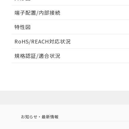
端子配置/内部接続
取りつけ穴加工図
特性図
端子配置/内部接続
RoHS/REACH対応状況
開閉容量
規格認証/適合状況
EU RoHS
注意事項・凡例
UL認証
CSA認証
CEマーキング
Yes
Yes
N/A
対応状況
対応予定月
※1
※2
対応済み
LR型式承認
DNV型式承認
BV型式承認
KR
（イギリス
（ノルウェー
（フランス
（
お知らせ・最新情報
中国 RoHS
注意事項・凡例
船舶規格）
船舶規格）
船舶規格）
船