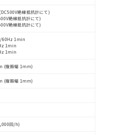
書をダウンロードすることができます。
利用者とは、
"個人情報の共同利用に関して"
の「1.共同利用者の
します。
(DC500V絶縁抵抗計にて)
10物質）の非含有証明書
C500V絶縁抵抗計にて)
明書（当社基準）
C500V絶縁抵抗計にて)
日時点で非含有を証明するもので、過去に遡って非含有を証明するも
令のフタル酸エステル類４物質の対応では、対応完了までの期間は出
備考欄に対応日を記載しておりました。
60Hz 1min
品への在庫切替を完了していることから、特段のことがない限り、20
z 1min
す。
z 1min
m (複振幅 1mm)
m (複振幅 1mm)
000回/h)