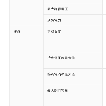
最大許容電圧
消費電力
接点
定格負荷
接点電圧の最大値
接点電流の最大値
※1 対応状況
最大開閉容量
対応済み：EU
対応予定：EU R