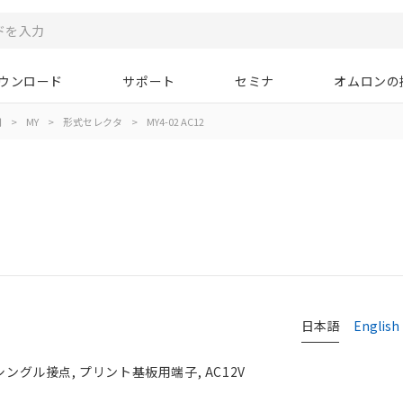
ウンロード
サポート
セミナ
オムロンの
用
>
MY
>
形式セレクタ
>
MY4-02 AC12
日本語
English
シングル接点, プリント基板用端子, AC12V