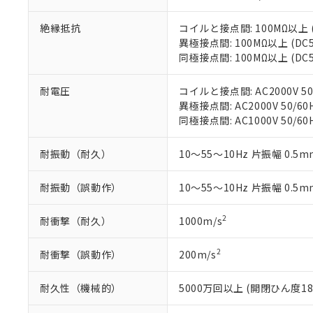
下記の非含有証明
※当社の共同
いる法人を指
絶縁抵抗
コイルと接点間: 100MΩ以上 
EU RoHS指令（
異極接点間: 100MΩ以上 (D
51物質の非含有証
同極接点間: 100MΩ以上 (D
※本証明書は発行
また、RoHS指
混在することから
耐電圧
コイルと接点間: AC2000V 50/
既に当社にて対応
異極接点間: AC2000V 50/60H
り割愛しておりま
同極接点間: AC1000V 50/60H
耐振動（耐久）
10～55～10Hz 片振幅 0.5m
耐振動（誤動作）
10～55～10Hz 片振幅 0.5m
2
耐衝撃（耐久）
1000m/s
2
耐衝撃（誤動作）
200m/s
耐久性（機械的）
5000万回以上 (開閉ひん度18,