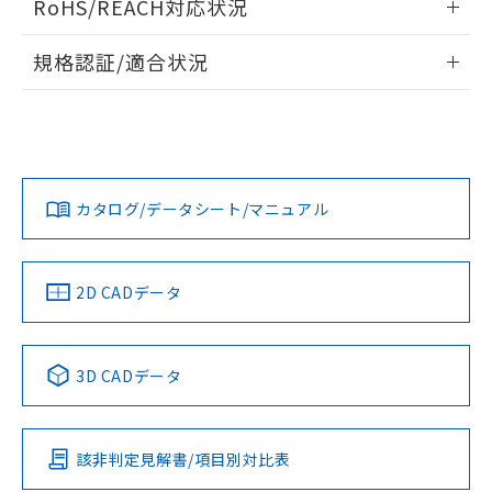
RoHS/REACH対応状況
ドすることができます。
情報更新：2026/7/29
規格認証/適合状況
ログイン/会員登録
EU RoHS
注意事項・凡例
UL認証
CSA認証
CEマーキング
Yes
Yes
Yes
対応状況
対応予定月
※1
※2
ダウンロードデータをご利用いただく前に、以下を必ずお読
みください。
カタログ/データシート/マニュアル
対応済み
ソフトウェアの使用条件
LR型式承認
DNV型式承認
BV型式承認
KR型式承
（イギリス
（ノルウェー
（フランス
（韓国
船舶規格）
船舶規格）
船舶規格）
船舶規格
中国 RoHS
注意事項・凡例
2D CADデータ
No
No
No
No
中国 RoHS表
※1 ※2
3D CADデータ
この製品の規格認証/適合状況ページへ
Pb
Hg
Cd
Cr(VI)
その他の認証はこちらのページからご検索ください
該非判定見解書/項目別対比表
O
O
O
O