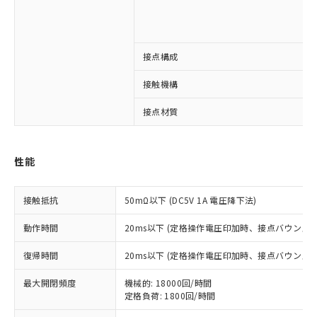
接点構成
※1 対応状況
接触機構
対応済み：EU RoHS指令（10物質）の
非含有に対応した製品が提供可能な商品で
接点材質
す。
対応予定：EU RoHS指令（10物質）の非含
ご利用条件
有に対応した製品に切り替える予定のある
性能
商品です。
対応予定なし：EU RoHS指令（10物質）の
以下の条件をお読みいただき、同意のうえ
非含有に非対応の商品で、対応品を出す予
接触抵抗
50mΩ以下 (DC5V 1A 電圧降下法)
ご利用ください。
定はありません。
調査・確認中：EU RoHS指令（10物質）の
動作時間
20ms以下 (定格操作電圧印加時、接点バウンス含
本サービスは、当社制御機器事業取扱
※1 中国RoHS○×表
非含有の対応状況を調査中または確認中の
商品の当社在庫状況および標準価格
商品です。
復帰時間
20ms以下 (定格操作電圧印加時、接点バウンス含
(税抜)を提供させていただくもので
「○」：最大均質材料含有率が中国RoHSの
非該当品：ライセンス料など無形物で、有
す。
基準値以下であることを示します。
最大開閉頻度
機械的: 18000回/時間
害物質有無と関係のない商品です。
当社制御機器事業取扱商品の中には、
定格負荷: 1800回/時間
「×」：最大均質材料含有率が中国RoHSの
仕入先様の事情により、非含有部品として
本サービスの対象外となる商品もある
基準値を超えていることを示します。
いたものが、含有品と判明した場合などや