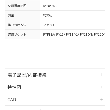
※3 非含有証明書ダウンロード
登録された部品リストについて、当社
使用湿度範囲
5～85%RH
および当社の共同利用者が、当社の製
下記の非含有証明書をダウンロードするこ
品・サービスに関するお客様との取
質量
約35g
とができます。
合意する
キャンセル
引・商談に必要な範囲で利用すること
取りつけ方法
ソケット
をご了承ください。
EU RoHS指令（10物質）の非含有証明書
※当社の共同利用者とは、
"個人情報
51物質の非含有証明書（当社基準）
適用ソケット
PYF11A/ PY11/ PY11-Y1/ PY11QN/ PY11QN-Y
の共同利用に関して"
の「1.共同利
※本証明書は発行日時点で非含有を証明す
用者の範囲」に記載されている法人を
るもので、過去に遡って非含有を証明する
指します。
ものではありません。
また、RoHS指令のフタル酸エステル類４
物質の対応では、対応完了までの期間は出
荷製品に未対応品が混在することから備考
欄に対応日を記載しておりました。
端子配置/内部接続
既に当社にて対応品への在庫切替を完了
していることから、特段のことがない限
情報更新：2026/06/08
り、2022年1月12日より割愛しておりま
特性図
す。
端子配置/内部接続
情報更新：2026/06/08
CAD
開閉容量
ログイン/会員登録いただくと、CADデータをダウンロー