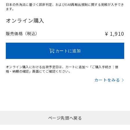
日本の外為法に基づく該非判定、およびEAR再輸出規制に関する見解が入手でき
ます。
"対応済み"や非含有の記載がされた商品であっても、流通
在庫等で未対応品が混在する可能性があります。
オンライン購入
非含有品が必要な際は、弊社営業部門もしくは販売店へお
問い合わせください。
¥ 1,910
販売価格（税込）
この製品のRoHS/REACH対応状況ページへ
カートに追加
オンライン購入における出荷予定日は、カートに追加～「ご購入手続き：価
格・納期の確認」画面にてご確認ください。
カートをみる
ページ先頭へ戻る