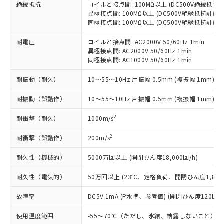
当社は、これら貴社製品のうち、外国
ことをご了承ください。
絶縁抵抗
コイルと接点間: 100MΩ以上 (DC500V絶縁抵抗
「－」：未確認です。当社販売部門へお問
むを得ず変更することがあります。
為替および外国貿易法に定める商品
在庫状況および標準価格照会結果は、
異極接点間: 100MΩ以上 (DC500V絶縁抵抗計にて
い合わせください。
（以下｢規制貨物等」という）を輸出
同極接点間: 100MΩ以上 (DC500V絶縁抵抗計にて
記載している更新日時点での社内デー
*EU RoHS指令（10物質）：
または国外への提供する場合は、日本
記
タに基づき作成されるものであり、閲
説明
鉛(Pb) 1000ppm以下、 水銀(Hg) 1000ppm以下、 カド
*中国RoHS10物質の基準値 (GB/T26572)：
国政府の輸出許可(または役務取引許
耐電圧
コイルと接点間: AC2000V 50/60Hz 1min
号
覧された時点での実際の在庫および標
ミウム(Cd) 100ppm以下、
Pb(鉛) :1000ppm、 Hg(水銀) : 1000ppm、 Cd(カドミウ
異極接点間: AC2000V 50/60Hz 1min
可)を取得するなどの必要な手続きを
六価クロム(Cr(Ⅵ)) 1000ppm以下、ポリ臭化ビフェニル
ム) : 100ppm、
準価格とは異なる場合があることをご
同極接点間: AC1000V 50/60Hz 1min
類(PBB) 1000ppm以下、ポリ臭化ジフェニルエーテル類
Cr(Ⅵ)(六価クロム) : 1000ppm、 PBBs(ポリ臭化ビフェ
とります。
了承ください。
(PBDE) 1000ppm以下、フタル酸ビス(2-エチルヘキシ
○
一定数以上の在庫あり
ニル類) : 1000ppm、 PBDEs(ポリ臭化ジフェニルエーテ
当社は規制貨物を破棄する場合は、完
ル) (DEHP)(別名：DOP) 1000ppm以下、フタル酸ブチ
正式な納期状況および標準価格はお客
ル類) : 1000ppm、
耐振動（耐久）
10～55～10Hz 片振幅 0.5mm (複振幅 1mm)
ルベンジル（BBP） 1000ppm以下、フタル酸ジブチル
全に破砕するなど、違法に輸出されな
DBP(フタル酸ジブチル) : 1000ppm、 DIBP(フタル酸ジ
様のお取引先、またはお客様担当のオ
（DBP） 1000ppm以下、フタル酸ジイソブチル
イソブチル) : 1000ppm、 BBP(フタル酸ブチルベンジ
△
一定数には満たないが在庫あり
いよう必要な手段を講じます。
ムロン制御機器販売店・当社販売員に
(DIBP) 1000ppm以下
耐振動（誤動作）
10～55～10Hz 片振幅 0.5mm (複振幅 1mm)
ル) : 1000ppm、
当社は貴社製品を、核兵器、ミサイ
但し、RoHS指令で産業用監視および制御機器に対する
DEHP(フタル酸ビス(2-エチルヘキシル)) : 1000ppm
ご相談ください。
適用除外項目は除く。
ル、化学兵器、生物兵器またはその他
－
在庫なし(最新の在庫状況につ
2
オムロン制御機器販売店や当社販売拠
耐衝撃（耐久）
1000m/s
フタル酸エステル類の４物質については閾値を超える意
武器並びにこれらの製造装置等に一切
いては、お客様のお取引先、ま
図的な使用がないことを確認しています。
点は「
販売ネットワーク
」をご確認
※2 環境保護使用期限
使用いたしません。
2
たはお客様担当のオムロン制御
耐衝撃（誤動作）
200m/s
ください。
当社は、貴社製品を第三者に販売する
機器販売店・当社販売員にご確
在庫状況および標準価格結果を当社の
※2 対応予定月
「ｅ」：有害物質（10物質）のすべてが基
場合は、上記1、2および3の内容を当
耐久性（機械的）
5000万回以上 (開閉ひん度18,000回/h)
認ください)
事前の承諾なく第三者に漏洩または開
準値以下であることを示します。
該第三者に通知します。また当社は、
示しないようお願いします。
部品在庫の切り替え状況などにより、予定
「10」：通常の使用状況下において有害物
耐久性（電気的）
50万回以上 (23℃、定格負荷、開閉ひん度1,800回
販売先および販売に係わる関係者が違
マイパーツ機能（部品リスト作成サー
空
受注生産機種、また在庫状況の
月が前後することがあります。
質が外部に漏えいし、環境に深刻な影響を
法に輸出するおそれがある場合は、取
ビス）をご利用いただくには、I-Web
白
情報を公開していない機種
故障率
DC5V 1mA (P水準、参考値) (開閉ひん度120回/m
及ぼさない年数を意味します。
り引きをいたしません。
メンバーズにご登録されている必要が
「－」：未確認です。当社販売部門へお問
あります。
使用温度範囲
-55～70℃（ただし、氷結、結露しないこと）
い合わせください。
お客様が当ウェブサイト上で当社にご