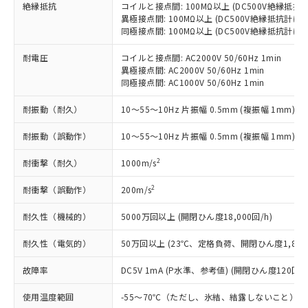
当社は、これら貴社製品のうち、外国
ことをご了承ください。
絶縁抵抗
コイルと接点間: 100MΩ以上 (DC500V絶縁抵抗
「－」：未確認です。当社販売部門へお問
むを得ず変更することがあります。
為替および外国貿易法に定める商品
在庫状況および標準価格照会結果は、
異極接点間: 100MΩ以上 (DC500V絶縁抵抗計にて
い合わせください。
（以下｢規制貨物等」という）を輸出
同極接点間: 100MΩ以上 (DC500V絶縁抵抗計にて
記載している更新日時点での社内デー
*EU RoHS指令（10物質）：
または国外への提供する場合は、日本
記
タに基づき作成されるものであり、閲
説明
鉛(Pb) 1000ppm以下、 水銀(Hg) 1000ppm以下、 カド
*中国RoHS10物質の基準値 (GB/T26572)：
国政府の輸出許可(または役務取引許
耐電圧
コイルと接点間: AC2000V 50/60Hz 1min
号
覧された時点での実際の在庫および標
ミウム(Cd) 100ppm以下、
Pb(鉛) :1000ppm、 Hg(水銀) : 1000ppm、 Cd(カドミウ
異極接点間: AC2000V 50/60Hz 1min
可)を取得するなどの必要な手続きを
六価クロム(Cr(Ⅵ)) 1000ppm以下、ポリ臭化ビフェニル
ム) : 100ppm、
準価格とは異なる場合があることをご
同極接点間: AC1000V 50/60Hz 1min
類(PBB) 1000ppm以下、ポリ臭化ジフェニルエーテル類
Cr(Ⅵ)(六価クロム) : 1000ppm、 PBBs(ポリ臭化ビフェ
とります。
了承ください。
(PBDE) 1000ppm以下、フタル酸ビス(2-エチルヘキシ
○
一定数以上の在庫あり
ニル類) : 1000ppm、 PBDEs(ポリ臭化ジフェニルエーテ
当社は規制貨物を破棄する場合は、完
ル) (DEHP)(別名：DOP) 1000ppm以下、フタル酸ブチ
正式な納期状況および標準価格はお客
ル類) : 1000ppm、
耐振動（耐久）
10～55～10Hz 片振幅 0.5mm (複振幅 1mm)
ルベンジル（BBP） 1000ppm以下、フタル酸ジブチル
全に破砕するなど、違法に輸出されな
DBP(フタル酸ジブチル) : 1000ppm、 DIBP(フタル酸ジ
様のお取引先、またはお客様担当のオ
（DBP） 1000ppm以下、フタル酸ジイソブチル
イソブチル) : 1000ppm、 BBP(フタル酸ブチルベンジ
△
一定数には満たないが在庫あり
いよう必要な手段を講じます。
ムロン制御機器販売店・当社販売員に
(DIBP) 1000ppm以下
耐振動（誤動作）
10～55～10Hz 片振幅 0.5mm (複振幅 1mm)
ル) : 1000ppm、
当社は貴社製品を、核兵器、ミサイ
但し、RoHS指令で産業用監視および制御機器に対する
DEHP(フタル酸ビス(2-エチルヘキシル)) : 1000ppm
ご相談ください。
適用除外項目は除く。
ル、化学兵器、生物兵器またはその他
－
在庫なし(最新の在庫状況につ
2
オムロン制御機器販売店や当社販売拠
耐衝撃（耐久）
1000m/s
フタル酸エステル類の４物質については閾値を超える意
武器並びにこれらの製造装置等に一切
いては、お客様のお取引先、ま
図的な使用がないことを確認しています。
点は「
販売ネットワーク
」をご確認
※2 環境保護使用期限
使用いたしません。
2
たはお客様担当のオムロン制御
耐衝撃（誤動作）
200m/s
ください。
当社は、貴社製品を第三者に販売する
機器販売店・当社販売員にご確
在庫状況および標準価格結果を当社の
※2 対応予定月
「ｅ」：有害物質（10物質）のすべてが基
場合は、上記1、2および3の内容を当
耐久性（機械的）
5000万回以上 (開閉ひん度18,000回/h)
認ください)
事前の承諾なく第三者に漏洩または開
準値以下であることを示します。
該第三者に通知します。また当社は、
示しないようお願いします。
部品在庫の切り替え状況などにより、予定
「10」：通常の使用状況下において有害物
耐久性（電気的）
50万回以上 (23℃、定格負荷、開閉ひん度1,800回
販売先および販売に係わる関係者が違
マイパーツ機能（部品リスト作成サー
空
受注生産機種、また在庫状況の
月が前後することがあります。
質が外部に漏えいし、環境に深刻な影響を
法に輸出するおそれがある場合は、取
ビス）をご利用いただくには、I-Web
白
情報を公開していない機種
故障率
DC5V 1mA (P水準、参考値) (開閉ひん度120回/m
及ぼさない年数を意味します。
り引きをいたしません。
メンバーズにご登録されている必要が
「－」：未確認です。当社販売部門へお問
あります。
使用温度範囲
-55～70℃（ただし、氷結、結露しないこと）
い合わせください。
お客様が当ウェブサイト上で当社にご