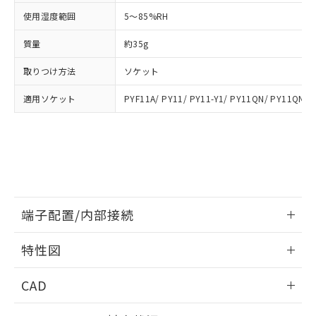
※3 非含有証明書ダウンロード
登録された部品リストについて、当社
使用湿度範囲
5～85%RH
および当社の共同利用者が、当社の製
下記の非含有証明書をダウンロードするこ
品・サービスに関するお客様との取
質量
約35g
とができます。
合意する
キャンセル
引・商談に必要な範囲で利用すること
取りつけ方法
ソケット
をご了承ください。
EU RoHS指令（10物質）の非含有証明書
※当社の共同利用者とは、
"個人情報
51物質の非含有証明書（当社基準）
適用ソケット
PYF11A/ PY11/ PY11-Y1/ PY11QN/ PY11QN-Y
の共同利用に関して"
の「1.共同利
※本証明書は発行日時点で非含有を証明す
用者の範囲」に記載されている法人を
るもので、過去に遡って非含有を証明する
指します。
ものではありません。
また、RoHS指令のフタル酸エステル類４
物質の対応では、対応完了までの期間は出
荷製品に未対応品が混在することから備考
欄に対応日を記載しておりました。
端子配置/内部接続
既に当社にて対応品への在庫切替を完了
していることから、特段のことがない限
情報更新：2026/06/08
り、2022年1月12日より割愛しておりま
特性図
す。
端子配置/内部接続
情報更新：2026/06/08
CAD
開閉容量
ログイン/会員登録いただくと、CADデータをダウンロー