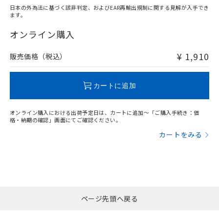
日本の外為法に基づく該非判定、およびEAR再輸出規制に関する見解が入手でき
ます。
"対応済み"や非含有の記載がされた商品であっても、流通
在庫等で未対応品が混在する可能性があります。
オンライン購入
非含有品が必要な際は、弊社営業部門もしくは販売店へお
問い合わせください。
¥ 1,910
販売価格（税込）
この製品のRoHS/REACH対応状況ページへ
カートに追加
オンライン購入における出荷予定日は、カートに追加～「ご購入手続き：価
格・納期の確認」画面にてご確認ください。
カートをみる
ページ先頭へ戻る