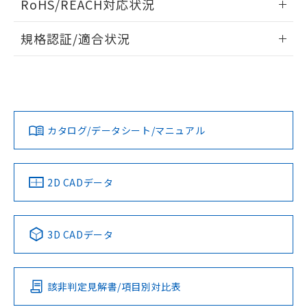
RoHS/REACH対応状況
ドすることができます。
情報更新：2026/7/29
規格認証/適合状況
ログイン/会員登録
EU RoHS
注意事項・凡例
UL認証
CSA認証
CEマーキング
Yes
Yes
Yes
対応状況
対応予定月
※1
※2
ダウンロードデータをご利用いただく前に、以下を必ずお読
みください。
カタログ/データシート/マニュアル
対応済み
ソフトウェアの使用条件
LR型式承認
DNV型式承認
BV型式承認
KR型式承
（イギリス
（ノルウェー
（フランス
（韓国
船舶規格）
船舶規格）
船舶規格）
船舶規格
中国 RoHS
注意事項・凡例
2D CADデータ
No
No
No
No
中国 RoHS表
※1 ※2
3D CADデータ
この製品の規格認証/適合状況ページへ
Pb
Hg
Cd
Cr(VI)
その他の認証はこちらのページからご検索ください
該非判定見解書/項目別対比表
O
O
O
O