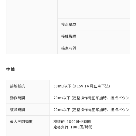
接点構成
※1 対応状況
接触機構
対応済み：EU RoHS指令（10物質）の
非含有に対応した製品が提供可能な商品で
接点材質
す。
対応予定：EU RoHS指令（10物質）の非含
ご利用条件
有に対応した製品に切り替える予定のある
性能
商品です。
対応予定なし：EU RoHS指令（10物質）の
以下の条件をお読みいただき、同意のうえ
非含有に非対応の商品で、対応品を出す予
接触抵抗
50mΩ以下 (DC5V 1A 電圧降下法)
ご利用ください。
定はありません。
調査・確認中：EU RoHS指令（10物質）の
動作時間
20ms以下 (定格操作電圧印加時、接点バウンス含
本サービスは、当社制御機器事業取扱
※1 中国RoHS○×表
非含有の対応状況を調査中または確認中の
商品の当社在庫状況および標準価格
商品です。
復帰時間
20ms以下 (定格操作電圧印加時、接点バウンス含
(税抜)を提供させていただくもので
「○」：最大均質材料含有率が中国RoHSの
非該当品：ライセンス料など無形物で、有
す。
基準値以下であることを示します。
最大開閉頻度
機械的: 18000回/時間
害物質有無と関係のない商品です。
当社制御機器事業取扱商品の中には、
定格負荷: 1800回/時間
「×」：最大均質材料含有率が中国RoHSの
仕入先様の事情により、非含有部品として
本サービスの対象外となる商品もある
基準値を超えていることを示します。
いたものが、含有品と判明した場合などや