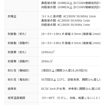
「－」：未確認です。当社販売部門へお問
むを得ず変更することがあります。
異極接点間: 100MΩ以上 (DC500V絶縁抵抗計にて
為替および外国貿易法に定める商品
在庫状況および標準価格照会結果は、
い合わせください。
同極接点間: 100MΩ以上 (DC500V絶縁抵抗計にて
（以下｢規制貨物等」という）を輸出
記載している更新日時点での社内デー
*EU RoHS指令（10物質）：
または国外への提供する場合は、日本
記
タに基づき作成されるものであり、閲
説明
鉛(Pb) 1000ppm以下、 水銀(Hg) 1000ppm以下、 カド
耐電圧
コイルと接点間: AC2000V 50/60Hz 1min
*中国RoHS10物質の基準値 (GB/T26572)：
国政府の輸出許可(または役務取引許
号
覧された時点での実際の在庫および標
ミウム(Cd) 100ppm以下、
Pb(鉛) :1000ppm、 Hg(水銀) : 1000ppm、 Cd(カドミウ
異極接点間: AC2000V 50/60Hz 1min
可)を取得するなどの必要な手続きを
六価クロム(Cr(Ⅵ)) 1000ppm以下、ポリ臭化ビフェニル
ム) : 100ppm、
準価格とは異なる場合があることをご
同極接点間: AC1000V 50/60Hz 1min
類(PBB) 1000ppm以下、ポリ臭化ジフェニルエーテル類
Cr(Ⅵ)(六価クロム) : 1000ppm、 PBBs(ポリ臭化ビフェ
とります。
了承ください。
(PBDE) 1000ppm以下、フタル酸ビス(2-エチルヘキシ
○
一定数以上の在庫あり
ニル類) : 1000ppm、 PBDEs(ポリ臭化ジフェニルエーテ
当社は規制貨物を破棄する場合は、完
ル) (DEHP)(別名：DOP) 1000ppm以下、フタル酸ブチ
耐振動（耐久）
10～55～10Hz 片振幅 0.5mm (複振幅 1mm)
正式な納期状況および標準価格はお客
ル類) : 1000ppm、
ルベンジル（BBP） 1000ppm以下、フタル酸ジブチル
全に破砕するなど、違法に輸出されな
DBP(フタル酸ジブチル) : 1000ppm、 DIBP(フタル酸ジ
様のお取引先、またはお客様担当のオ
（DBP） 1000ppm以下、フタル酸ジイソブチル
イソブチル) : 1000ppm、 BBP(フタル酸ブチルベンジ
△
一定数には満たないが在庫あり
いよう必要な手段を講じます。
耐振動（誤動作）
10～55～10Hz 片振幅 0.5mm (複振幅 1mm)
ムロン制御機器販売店・当社販売員に
(DIBP) 1000ppm以下
ル) : 1000ppm、
当社は貴社製品を、核兵器、ミサイ
但し、RoHS指令で産業用監視および制御機器に対する
DEHP(フタル酸ビス(2-エチルヘキシル)) : 1000ppm
ご相談ください。
適用除外項目は除く。
2
耐衝撃（耐久）
1000m/s
ル、化学兵器、生物兵器またはその他
－
在庫なし(最新の在庫状況につ
オムロン制御機器販売店や当社販売拠
フタル酸エステル類の４物質については閾値を超える意
武器並びにこれらの製造装置等に一切
いては、お客様のお取引先、ま
図的な使用がないことを確認しています。
点は「
販売ネットワーク
」をご確認
2
耐衝撃（誤動作）
※2 環境保護使用期限
200m/s
使用いたしません。
たはお客様担当のオムロン制御
ください。
当社は、貴社製品を第三者に販売する
機器販売店・当社販売員にご確
在庫状況および標準価格結果を当社の
耐久性（機械的）
1億回以上 (開閉ひん度18,000回/h)
※2 対応予定月
「ｅ」：有害物質（10物質）のすべてが基
場合は、上記1、2および3の内容を当
認ください)
事前の承諾なく第三者に漏洩または開
準値以下であることを示します。
該第三者に通知します。また当社は、
示しないようお願いします。
耐久性（電気的）
50万回以上 (23℃、定格負荷、開閉ひん度1,800回
部品在庫の切り替え状況などにより、予定
「10」：通常の使用状況下において有害物
販売先および販売に係わる関係者が違
マイパーツ機能（部品リスト作成サー
空
受注生産機種、また在庫状況の
月が前後することがあります。
質が外部に漏えいし、環境に深刻な影響を
法に輸出するおそれがある場合は、取
ビス）をご利用いただくには、I-Web
故障率
DC5V 1mA (P水準、参考値) (開閉ひん度120回/m
白
情報を公開していない機種
及ぼさない年数を意味します。
り引きをいたしません。
メンバーズにご登録されている必要が
「－」：未確認です。当社販売部門へお問
使用温度範囲
-55～60℃（ただし、氷結、結露しないこと）
あります。
い合わせください。
お客様が当ウェブサイト上で当社にご