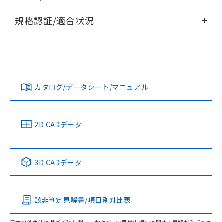
情報更新：2026/7/29
規格認証/適合状況
ログイン/会員登録
EU RoHS
注意事項・凡例
UL認証
CSA認証
CEマーキング
Yes
Yes
Yes
対応状況
対応予定月
※1
※2
ダウンロードデータをご利用いただく前に、以下を必ずお読
みください。
カタログ/データシート/マニュアル
対応済み
ソフトウェアの使用条件
LR型式承認
DNV型式承認
BV型式承認
KR型式承
（イギリス
（ノルウェー
（フランス
（韓国
船舶規格）
船舶規格）
船舶規格）
船舶規格
中国 RoHS
注意事項・凡例
2D CADデータ
No
No
No
No
中国 RoHS表
※1 ※2
3D CADデータ
この製品の規格認証/適合状況ページへ
Pb
Hg
Cd
Cr(VI)
その他の認証はこちらのページからご検索ください
該非判定見解書/項目別対比表
O
O
O
O