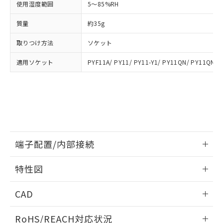
※3 非含有証明書ダウンロード
使用湿度範囲
5～85%RH
登録された部品リストについて、当社
および当社の共同利用者が、当社の製
下記の非含有証明書をダウンロードするこ
質量
約35g
品・サービスに関するお客様との取
とができます。
合意する
キャンセル
引・商談に必要な範囲で利用すること
取りつけ方法
ソケット
をご了承ください。
EU RoHS指令（10物質）の非含有証明書
※当社の共同利用者とは、
"個人情報
適用ソケット
PYF11A/ PY11/ PY11-Y1/ PY11QN/ PY11QN-Y
51物質の非含有証明書（当社基準）
の共同利用に関して"
の「1.共同利
※本証明書は発行日時点で非含有を証明す
用者の範囲」に記載されている法人を
るもので、過去に遡って非含有を証明する
指します。
ものではありません。
また、RoHS指令のフタル酸エステル類４
物質の対応では、対応完了までの期間は出
荷製品に未対応品が混在することから備考
欄に対応日を記載しておりました。
端子配置/内部接続
既に当社にて対応品への在庫切替を完了
していることから、特段のことがない限
情報更新：2026/06/08
特性図
り、2022年1月12日より割愛しておりま
す。
端子配置/内部接続
情報更新：2026/06/08
CAD
開閉容量
ログイン/会員登録いただくと、CADデータをダウンロー
RoHS/REACH対応状況
ドすることができます。