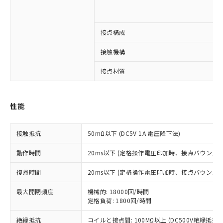
接点構成
※1 対応状況
接触機構
対応済み：EU RoHS指令（10物質）の
非含有に対応した製品が提供可能な商品で
接点材質
す。
対応予定：EU RoHS指令（10物質）の非含
ご利用条件
有に対応した製品に切り替える予定のある
性能
商品です。
対応予定なし：EU RoHS指令（10物質）の
以下の条件をお読みいただき、同意のうえ
接触抵抗
非含有に非対応の商品で、対応品を出す予
50mΩ以下 (DC5V 1A 電圧降下法)
ご利用ください。
定はありません。
動作時間
20ms以下 (定格操作電圧印加時、接点バウンス含
調査・確認中：EU RoHS指令（10物質）の
本サービスは、当社制御機器事業取扱
※1 中国RoHS○×表
非含有の対応状況を調査中または確認中の
商品の当社在庫状況および標準価格
復帰時間
20ms以下 (定格操作電圧印加時、接点バウンス含
商品です。
(税抜)を提供させていただくもので
「○」：最大均質材料含有率が中国RoHSの
非該当品：ライセンス料など無形物で、有
す。
最大開閉頻度
機械的: 18000回/時間
基準値以下であることを示します。
害物質有無と関係のない商品です。
定格負荷: 1800回/時間
当社制御機器事業取扱商品の中には、
「×」：最大均質材料含有率が中国RoHSの
仕入先様の事情により、非含有部品として
本サービスの対象外となる商品もある
基準値を超えていることを示します。
いたものが、含有品と判明した場合などや
当社は、これら貴社製品のうち、外国
絶縁抵抗
コイルと接点間: 100MΩ以上 (DC500V絶縁抵抗
ことをご了承ください。