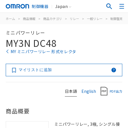
制御機器
Japan
ホーム
>
商品情報
>
商品カテゴリ
>
リレー
>
一般リレー
>
制御盤用
>
ミニパワーリレー
MY3N DC48
MY ミニパワーリレー 形式セレクタ
マイリストに追加
日本語
English
PDF出力
商品概要
ミニパワーリレー, 3極, シングル接