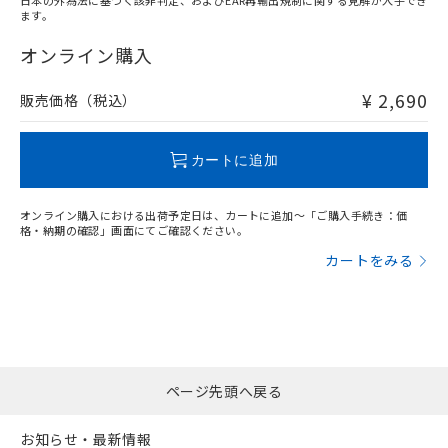
日本の外為法に基づく該非判定、およびEAR再輸出規制に関する見解が入手でき
ます。
"対応済み"や非含有の記載がされた商品であっても、流通
在庫等で未対応品が混在する可能性があります。
オンライン購入
非含有品が必要な際は、弊社営業部門もしくは販売店へお
問い合わせください。
¥ 2,690
販売価格（税込）
この製品のRoHS/REACH対応状況ページへ
カートに追加
オンライン購入における出荷予定日は、カートに追加～「ご購入手続き：価
格・納期の確認」画面にてご確認ください。
カートをみる
ページ先頭へ戻る
お知らせ・最新情報