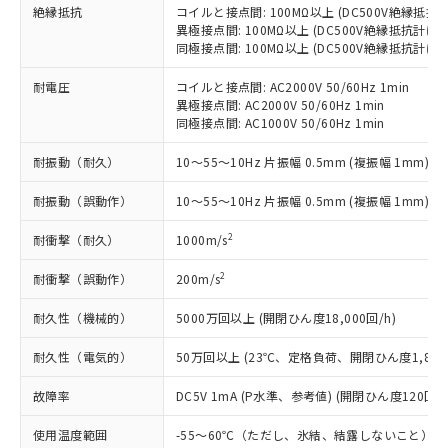
当社は、これら貴社製品のうち、外国
ことをご了承ください。
絶縁抵抗
コイルと接点間: 100MΩ以上 (DC500V絶縁抵抗
「－」：未確認です。当社販売部門へお問
むを得ず変更することがあります。
為替および外国貿易法に定める商品
在庫状況および標準価格照会結果は、
異極接点間: 100MΩ以上 (DC500V絶縁抵抗計にて
い合わせください。
（以下｢規制貨物等」という）を輸出
同極接点間: 100MΩ以上 (DC500V絶縁抵抗計にて
記載している更新日時点での社内デー
*EU RoHS指令（10物質）：
または国外への提供する場合は、日本
記
タに基づき作成されるものであり、閲
説明
鉛(Pb) 1000ppm以下、 水銀(Hg) 1000ppm以下、 カド
*中国RoHS10物質の基準値 (GB/T26572)：
国政府の輸出許可(または役務取引許
耐電圧
コイルと接点間: AC2000V 50/60Hz 1min
号
覧された時点での実際の在庫および標
ミウム(Cd) 100ppm以下、
Pb(鉛) :1000ppm、 Hg(水銀) : 1000ppm、 Cd(カドミウ
異極接点間: AC2000V 50/60Hz 1min
可)を取得するなどの必要な手続きを
六価クロム(Cr(Ⅵ)) 1000ppm以下、ポリ臭化ビフェニル
ム) : 100ppm、
準価格とは異なる場合があることをご
類(PBB) 1000ppm以下、ポリ臭化ジフェニルエーテル類
同極接点間: AC1000V 50/60Hz 1min
Cr(Ⅵ)(六価クロム) : 1000ppm、 PBBs(ポリ臭化ビフェ
とります。
了承ください。
(PBDE) 1000ppm以下、フタル酸ビス(2-エチルヘキシ
○
一定数以上の在庫あり
ニル類) : 1000ppm、 PBDEs(ポリ臭化ジフェニルエーテ
当社は規制貨物を破棄する場合は、完
ル) (DEHP)(別名：DOP) 1000ppm以下、フタル酸ブチ
正式な納期状況および標準価格はお客
ル類) : 1000ppm、
耐振動（耐久）
10～55～10Hz 片振幅 0.5mm (複振幅 1mm)
ルベンジル（BBP） 1000ppm以下、フタル酸ジブチル
全に破砕するなど、違法に輸出されな
DBP(フタル酸ジブチル) : 1000ppm、 DIBP(フタル酸ジ
様のお取引先、またはお客様担当のオ
（DBP） 1000ppm以下、フタル酸ジイソブチル
イソブチル) : 1000ppm、 BBP(フタル酸ブチルベンジ
△
一定数には満たないが在庫あり
いよう必要な手段を講じます。
ムロン制御機器販売店・当社販売員に
(DIBP) 1000ppm以下
ル) : 1000ppm、
耐振動（誤動作）
10～55～10Hz 片振幅 0.5mm (複振幅 1mm)
当社は貴社製品を、核兵器、ミサイ
但し、RoHS指令で産業用監視および制御機器に対する
DEHP(フタル酸ビス(2-エチルヘキシル)) : 1000ppm
ご相談ください。
適用除外項目は除く。
ル、化学兵器、生物兵器またはその他
－
在庫なし(最新の在庫状況につ
オムロン制御機器販売店や当社販売拠
2
耐衝撃（耐久）
1000m/s
フタル酸エステル類の４物質については閾値を超える意
武器並びにこれらの製造装置等に一切
いては、お客様のお取引先、ま
図的な使用がないことを確認しています。
点は「
販売ネットワーク
」をご確認
※2 環境保護使用期限
使用いたしません。
たはお客様担当のオムロン制御
2
耐衝撃（誤動作）
200m/s
ください。
当社は、貴社製品を第三者に販売する
機器販売店・当社販売員にご確
在庫状況および標準価格結果を当社の
※2 対応予定月
「ｅ」：有害物質（10物質）のすべてが基
場合は、上記1、2および3の内容を当
耐久性（機械的）
5000万回以上 (開閉ひん度18,000回/h)
認ください)
事前の承諾なく第三者に漏洩または開
準値以下であることを示します。
該第三者に通知します。また当社は、
示しないようお願いします。
部品在庫の切り替え状況などにより、予定
「10」：通常の使用状況下において有害物
耐久性（電気的）
50万回以上 (23℃、定格負荷、開閉ひん度1,800回
販売先および販売に係わる関係者が違
マイパーツ機能（部品リスト作成サー
空
受注生産機種、また在庫状況の
月が前後することがあります。
質が外部に漏えいし、環境に深刻な影響を
法に輸出するおそれがある場合は、取
ビス）をご利用いただくには、I-Web
白
情報を公開していない機種
故障率
DC5V 1mA (P水準、参考値) (開閉ひん度120回/m
及ぼさない年数を意味します。
り引きをいたしません。
メンバーズにご登録されている必要が
「－」：未確認です。当社販売部門へお問
あります。
使用温度範囲
-55～60℃（ただし、氷結、結露しないこと）
い合わせください。