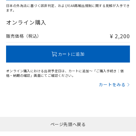
日本の外為法に基づく該非判定、およびEAR再輸出規制に関する見解が入手でき
ます。
"対応済み"や非含有の記載がされた商品であっても、流通
在庫等で未対応品が混在する可能性があります。
オンライン購入
非含有品が必要な際は、弊社営業部門もしくは販売店へお
問い合わせください。
¥ 2,200
販売価格（税込）
この製品のRoHS/REACH対応状況ページへ
カートに追加
オンライン購入における出荷予定日は、カートに追加～「ご購入手続き：価
格・納期の確認」画面にてご確認ください。
カートをみる
ページ先頭へ戻る