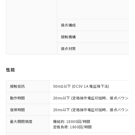
接点構成
※1 対応状況
接触機構
対応済み：EU RoHS指令（10物質）の
非含有に対応した製品が提供可能な商品で
接点材質
す。
対応予定：EU RoHS指令（10物質）の非含
ご利用条件
有に対応した製品に切り替える予定のある
性能
商品です。
対応予定なし：EU RoHS指令（10物質）の
以下の条件をお読みいただき、同意のうえ
非含有に非対応の商品で、対応品を出す予
接触抵抗
50mΩ以下 (DC5V 1A 電圧降下法)
ご利用ください。
定はありません。
調査・確認中：EU RoHS指令（10物質）の
動作時間
20ms以下 (定格操作電圧印加時、接点バウンス含
本サービスは、当社制御機器事業取扱
※1 中国RoHS○×表
非含有の対応状況を調査中または確認中の
商品の当社在庫状況および標準価格
商品です。
復帰時間
20ms以下 (定格操作電圧印加時、接点バウンス含
(税抜)を提供させていただくもので
「○」：最大均質材料含有率が中国RoHSの
非該当品：ライセンス料など無形物で、有
す。
基準値以下であることを示します。
最大開閉頻度
害物質有無と関係のない商品です。
機械的: 18000回/時間
当社制御機器事業取扱商品の中には、
「×」：最大均質材料含有率が中国RoHSの
定格負荷: 1800回/時間
仕入先様の事情により、非含有部品として
本サービスの対象外となる商品もある
基準値を超えていることを示します。
いたものが、含有品と判明した場合などや