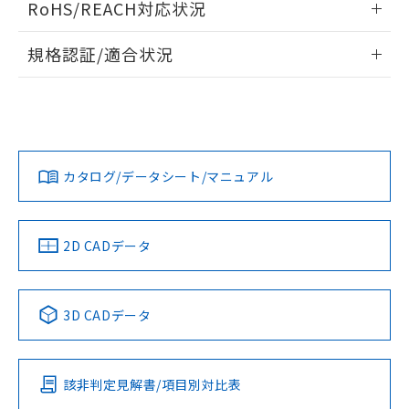
RoHS/REACH対応状況
ドすることができます。
情報更新：2026/7/29
規格認証/適合状況
ログイン/会員登録
EU RoHS
注意事項・凡例
UL認証
CSA認証
CEマーキング
Yes
Yes
Yes
対応状況
対応予定月
※1
※2
ダウンロードデータをご利用いただく前に、以下を必ずお読
みください。
カタログ/データシート/マニュアル
対応済み
ソフトウェアの使用条件
LR型式承認
DNV型式承認
BV型式承認
KR型式承
（イギリス
（ノルウェー
（フランス
（韓国
船舶規格）
船舶規格）
船舶規格）
船舶規格
中国 RoHS
注意事項・凡例
2D CADデータ
No
No
No
No
中国 RoHS表
※1 ※2
3D CADデータ
この製品の規格認証/適合状況ページへ
Pb
Hg
Cd
Cr(VI)
その他の認証はこちらのページからご検索ください
該非判定見解書/項目別対比表
O
O
O
O