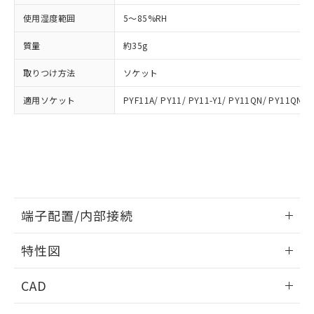
お客様が当ウェブサイト上で当社にご
※3 非含有証明書ダウンロード
登録された部品リストについて、当社
使用湿度範囲
5～85%RH
および当社の共同利用者が、当社の製
下記の非含有証明書をダウンロードするこ
品・サービスに関するお客様との取
質量
約35g
とができます。
合意する
キャンセル
引・商談に必要な範囲で利用すること
取りつけ方法
ソケット
をご了承ください。
EU RoHS指令（10物質）の非含有証明書
※当社の共同利用者とは、
"個人情報
51物質の非含有証明書（当社基準）
適用ソケット
PYF11A/ PY11/ PY11-Y1/ PY11QN/ PY11QN-Y
の共同利用に関して"
の「1.共同利
※本証明書は発行日時点で非含有を証明す
用者の範囲」に記載されている法人を
るもので、過去に遡って非含有を証明する
指します。
ものではありません。
また、RoHS指令のフタル酸エステル類４
物質の対応では、対応完了までの期間は出
荷製品に未対応品が混在することから備考
欄に対応日を記載しておりました。
端子配置/内部接続
既に当社にて対応品への在庫切替を完了
していることから、特段のことがない限
情報更新：2026/06/08
り、2022年1月12日より割愛しておりま
特性図
す。
端子配置/内部接続
情報更新：2026/06/08
CAD
開閉容量
ログイン/会員登録いただくと、CADデータをダウンロー