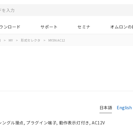
ウンロード
サポート
セミナ
オムロンの
用
>
MY
>
形式セレクタ
>
MY3N AC12
日本語
English
シングル接点, プラグイン端子, 動作表示灯付き, AC12V