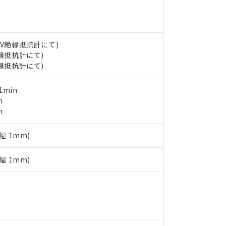
ェブサイト上で当社にご登録された部品リストについて、当社およ
書ダウンロード
す。当社販売部門へお問い合わせください。
品・サービスに関するお客様との取引・商談に必要な範囲で利用す
合意する
キャンセル
書をダウンロードすることができます。
利用者とは、
"個人情報の共同利用に関して"
の「1.共同利用者の
します。
00V絶縁抵抗計にて)
10物質）の非含有証明書
絶縁抵抗計にて)
明書（当社基準）
絶縁抵抗計にて)
日時点で非含有を証明するもので、過去に遡って非含有を証明するも
令のフタル酸エステル類４物質の対応では、対応完了までの期間は出
備考欄に対応日を記載しておりました。
1min
品への在庫切替を完了していることから、特段のことがない限り、20
n
す。
n
幅 1mm)
幅 1mm)