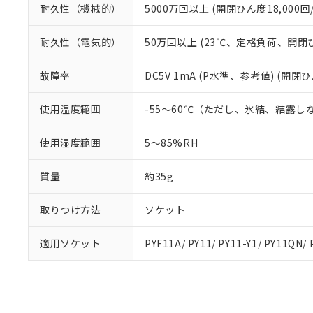
耐久性（機械的）
5000万回以上 (開閉ひん度18,000回/
耐久性（電気的）
50万回以上 (23℃、定格負荷、開閉ひん
故障率
DC5V 1mA (P水準、参考値) (開閉ひ
使用温度範囲
-55～60℃（ただし、氷結、結露し
使用湿度範囲
5～85%RH
質量
約35g
取りつけ方法
ソケット
適用ソケット
PYF11A/ PY11/ PY11-Y1/ PY11QN/