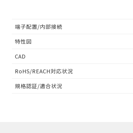
端子配置/内部接続
特性図
端子配置/内部接続
CAD
開閉容量
ログイン/会員登録いただくと、CADデータをダウンロ
RoHS/REACH対応状況
規格認証/適合状況
EU RoHS
注意事項・凡例
UL認証
CSA認証
CEマーキング
ダウンロードデータをご利用いただく前に、以下を必ずお読
Yes
Yes
Yes
対応状況
対応予定月
※1
※2
ソフトウェアの使用条件
対応済み