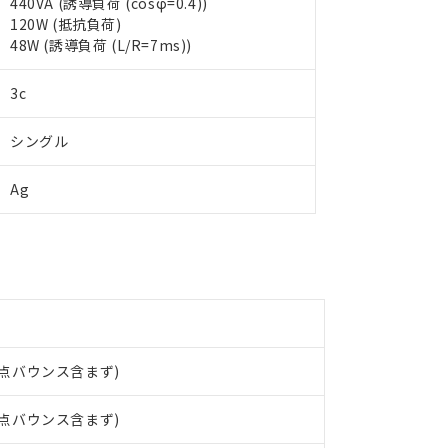
440VA (誘導負荷 (cosφ=0.4))
 RoHS指令（10物質）の非含有に対応した製品が提供可能な商品です
120W (抵抗負荷)
oHS指令（10物質）の非含有に対応した製品に切り替える予定のある
48W (誘導負荷 (L/R=7ms))
 RoHS指令（10物質）の非含有に非対応の商品で、対応品を出す予
 RoHS指令（10物質）の非含有の対応状況を調査中または確認中の
3c
ンス料など無形物で、有害物質有無と関係のない商品です。
○×表
より、非含有部品としていたものが、含有品と判明した場合などやむ
シングル
みいただき、同意のうえご利用ください。
材料含有率が中国RoHSの基準値以下であることを示します。
材料含有率が中国RoHSの基準値を超えていることを示します。
、当社制御機器事業取扱商品の当社在庫状況および標準価格(税抜)
ら貴社製品のうち、外国為替および外国貿易法に定める商品（以下｢
質）：
Ag
す。当社販売部門へお問い合わせください。
 水銀(Hg) 1000ppm以下、 カドミウム(Cd) 100ppm以下、
たは国外への提供する場合は、日本国政府の輸出許可(または役務取
000ppm以下、ポリ臭化ビフェニル類(PBB) 1000ppm以下、ポリ臭化ジフェニルエーテル類(P
事業取扱商品の中には、本サービスの対象外となる商品もあること
手続きをとります。
キシル) (DEHP)(別名：DOP) 1000ppm以下、フタル酸ブチルベンジル（BBP） 100
(GB/T26572)：
以下、フタル酸ジイソブチル (DIBP) 1000ppm以下
び標準価格照会結果は、記載している更新日時点での社内データに
物を破棄する場合は、完全に破砕するなど、違法に輸出されないよ
(水銀) : 1000ppm、 Cd(カドミウム) : 100ppm、
業用監視および制御機器に対する適用除外項目は除く。
覧された時点での実際の在庫および標準価格とは異なる場合がある
1000ppm、 PBBs(ポリ臭化ビフェニル類) : 1000ppm、 PBDEs(ポリ臭化ジフェニルエーテル類
物質については閾値を超える意図的な使用がないことを確認しています。
上の在庫あり
 1000ppm、 DIBP(フタル酸ジイソブチル) : 1000ppm、 BBP(フタル酸ブチルベンジル) :
品を、核兵器、ミサイル、化学兵器、生物兵器またはその他武器並
チルヘキシル)) : 1000ppm
況および標準価格はお客様のお取引先、またはお客様担当のオムロ
用いたしません。
ご相談ください。
は満たないが在庫あり
製品を第三者に販売する場合は、上記1、2および3の内容を当該第
機器販売店や当社販売拠点は「
販売ネットワーク
」をご確認くだ
販売先および販売に係わる関係者が違法に輸出するおそれがある場
用期限
び標準価格結果を当社の事前の承諾なく第三者に漏洩または開示し
え状況などにより、予定月が前後することがあります。
接点バウンス含まず)
(最新の在庫状況については、お客様のお取引先、またはお客様担当
（10物質）のすべてが基準値以下であることを示します。
店・当社販売員にご確認ください)
能（部品リスト作成サービス）をご利用いただくには、I-Webメン
使用状況下において有害物質が外部に漏えいし、環境に深刻な影響を
接点バウンス含まず)
あります。
機種、また在庫状況の情報を公開していない機種