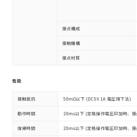
対応済み：EU
対応予定：EU R
対応予定なし：EU
調査・確認中：EU
ご利用条件
接点構成
非該当品：ライセ
※1 中国RoHS
仕入先様の事情に
があります。
接触機構
以下の条件をお読
「○」：最大均質
「×」：最大均質
本サービスは
当社は、これ
*EU RoHS指令（10物
接点材質
「－」：未確認で
鉛(Pb) 1000ppm以下、
くものです。
う）を輸出ま
記
説明
六価クロム(Cr(Ⅵ)) 1
当社制御機器
などの必要な
フタル酸ビス(2-エチルヘ
号
*中国RoHS10物質の基準値 
ル（DBP） 1000ppm
在庫状況およ
当社は規制貨
Pb(鉛) :1000ppm、 Hg
但し、RoHS指令で産
のであり、閲
性能
ます。
Cr(Ⅵ)(六価クロム) : 
フタル酸エステル類の４
○
一定数以
DBP(フタル酸ジブチル) :
い。
当社は貴社製
DEHP(フタル酸ビス(2-エ
正式な納期状
置等に一切使
接触抵抗
50mΩ以下 (DC5V 1A 電圧降下法)
当社販売員に
※2 対応予定月
△
一定数に
当社は、貴社
オムロン制御
また当社は、
※2 環境保護使
在庫状況およ
部品在庫の切り替
たしません。
動作時間
20ms以下 (定格操作電圧印加時、
－
在庫なし
す。
「ｅ」：有害物質
機器販売
マイパーツ機
「10」：通常の
復帰時間
20ms以下 (定格操作電圧印加時、
ている必要が
味します。
空
受注生産