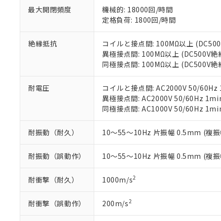
お客様が当ウ
※3 非含有証明
「－」：未確認で
白
最大開閉頻度
機械的: 18000回/時間
が、当社の製
定格負荷: 1800回/時間
さい。
下記の非含有証明
※当社の共同
いる法人を指
絶縁抵抗
コイルと接点間: 100MΩ以上 (DC5
EU RoHS指令（
異極接点間: 100MΩ以上 (DC500V
51物質の非含有証
同極接点間: 100MΩ以上 (DC500V
※本証明書は発行
また、RoHS指
混在することから
耐電圧
コイルと接点間: AC2000V 50/60Hz 
既に当社にて対応
異極接点間: AC2000V 50/60Hz 1mi
り割愛しておりま
同極接点間: AC1000V 50/60Hz 1mi
耐振動（耐久）
10～55～10Hz 片振幅 0.5mm (複振
耐振動（誤動作）
10～55～10Hz 片振幅 0.5mm (複振
2
耐衝撃（耐久）
1000m/s
2
耐衝撃（誤動作）
200m/s