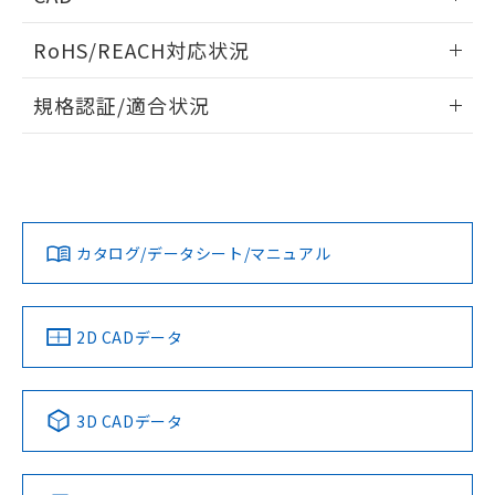
開閉容量
ログイン/会員登録いただくと、CADデータをダウンロー
RoHS/REACH対応状況
ドすることができます。
情報更新：2026/7/29
規格認証/適合状況
ログイン/会員登録
EU RoHS
注意事項・凡例
UL認証
CSA認証
CEマーキング
Yes
Yes
Yes
対応状況
対応予定月
※1
※2
ダウンロードデータをご利用いただく前に、以下を必ずお読
みください。
カタログ/データシート/マニュアル
対応済み
ソフトウェアの使用条件
LR型式承認
DNV型式承認
BV型式承認
KR型式承
（イギリス
（ノルウェー
（フランス
（韓国
船舶規格）
船舶規格）
船舶規格）
船舶規格
中国 RoHS
注意事項・凡例
2D CADデータ
No
No
No
No
中国 RoHS表
※1 ※2
3D CADデータ
この製品の規格認証/適合状況ページへ
Pb
Hg
Cd
Cr(VI)
その他の認証はこちらのページからご検索ください