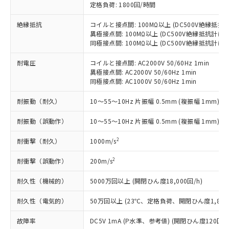
本サービスの対象外となる商品もある
定格負荷: 1800回/時間
基準値を超えていることを示します。
いたものが、含有品と判明した場合などや
当社は、これら貴社製品のうち、外国
ことをご了承ください。
「－」：未確認です。当社販売部門へお問
むを得ず変更することがあります。
為替および外国貿易法に定める商品
在庫状況および標準価格照会結果は、
絶縁抵抗
コイルと接点間: 100MΩ以上 (DC500V絶縁抵抗
い合わせください。
（以下｢規制貨物等」という）を輸出
異極接点間: 100MΩ以上 (DC500V絶縁抵抗計にて
記載している更新日時点での社内デー
*EU RoHS指令（10物質）：
または国外への提供する場合は、日本
同極接点間: 100MΩ以上 (DC500V絶縁抵抗計にて
記
タに基づき作成されるものであり、閲
説明
鉛(Pb) 1000ppm以下、 水銀(Hg) 1000ppm以下、 カド
*中国RoHS10物質の基準値 (GB/T26572)：
国政府の輸出許可(または役務取引許
号
覧された時点での実際の在庫および標
ミウム(Cd) 100ppm以下、
Pb(鉛) :1000ppm、 Hg(水銀) : 1000ppm、 Cd(カドミウ
耐電圧
コイルと接点間: AC2000V 50/60Hz 1min
可)を取得するなどの必要な手続きを
六価クロム(Cr(Ⅵ)) 1000ppm以下、ポリ臭化ビフェニル
ム) : 100ppm、
準価格とは異なる場合があることをご
類(PBB) 1000ppm以下、ポリ臭化ジフェニルエーテル類
異極接点間: AC2000V 50/60Hz 1min
Cr(Ⅵ)(六価クロム) : 1000ppm、 PBBs(ポリ臭化ビフェ
とります。
了承ください。
(PBDE) 1000ppm以下、フタル酸ビス(2-エチルヘキシ
○
一定数以上の在庫あり
ニル類) : 1000ppm、 PBDEs(ポリ臭化ジフェニルエーテ
同極接点間: AC1000V 50/60Hz 1min
当社は規制貨物を破棄する場合は、完
ル) (DEHP)(別名：DOP) 1000ppm以下、フタル酸ブチ
正式な納期状況および標準価格はお客
ル類) : 1000ppm、
ルベンジル（BBP） 1000ppm以下、フタル酸ジブチル
全に破砕するなど、違法に輸出されな
DBP(フタル酸ジブチル) : 1000ppm、 DIBP(フタル酸ジ
様のお取引先、またはお客様担当のオ
耐振動（耐久）
10～55～10Hz 片振幅 0.5mm (複振幅 1mm)
（DBP） 1000ppm以下、フタル酸ジイソブチル
イソブチル) : 1000ppm、 BBP(フタル酸ブチルベンジ
△
一定数には満たないが在庫あり
いよう必要な手段を講じます。
ムロン制御機器販売店・当社販売員に
(DIBP) 1000ppm以下
ル) : 1000ppm、
当社は貴社製品を、核兵器、ミサイ
但し、RoHS指令で産業用監視および制御機器に対する
DEHP(フタル酸ビス(2-エチルヘキシル)) : 1000ppm
ご相談ください。
耐振動（誤動作）
10～55～10Hz 片振幅 0.5mm (複振幅 1mm)
適用除外項目は除く。
ル、化学兵器、生物兵器またはその他
－
在庫なし(最新の在庫状況につ
オムロン制御機器販売店や当社販売拠
フタル酸エステル類の４物質については閾値を超える意
武器並びにこれらの製造装置等に一切
いては、お客様のお取引先、ま
図的な使用がないことを確認しています。
2
耐衝撃（耐久）
1000m/s
点は「
販売ネットワーク
」をご確認
※2 環境保護使用期限
使用いたしません。
たはお客様担当のオムロン制御
ください。
当社は、貴社製品を第三者に販売する
2
耐衝撃（誤動作）
200m/s
機器販売店・当社販売員にご確
在庫状況および標準価格結果を当社の
※2 対応予定月
「ｅ」：有害物質（10物質）のすべてが基
場合は、上記1、2および3の内容を当
認ください)
事前の承諾なく第三者に漏洩または開
準値以下であることを示します。
耐久性（機械的）
5000万回以上 (開閉ひん度18,000回/h)
該第三者に通知します。また当社は、
示しないようお願いします。
部品在庫の切り替え状況などにより、予定
「10」：通常の使用状況下において有害物
販売先および販売に係わる関係者が違
マイパーツ機能（部品リスト作成サー
空
受注生産機種、また在庫状況の
耐久性（電気的）
50万回以上 (23℃、定格負荷、開閉ひん度1,800回
月が前後することがあります。
質が外部に漏えいし、環境に深刻な影響を
法に輸出するおそれがある場合は、取
ビス）をご利用いただくには、I-Web
白
情報を公開していない機種
及ぼさない年数を意味します。
り引きをいたしません。
メンバーズにご登録されている必要が
故障率
DC5V 1mA (P水準、参考値) (開閉ひん度120回/m
「－」：未確認です。当社販売部門へお問
あります。