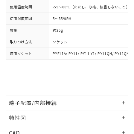
い合わせください。
お客様が当ウェブサイト上で当社にご
使用温度範囲
-55～60℃（ただし、氷結、結露しないこと）
※3 非含有証明書ダウンロード
登録された部品リストについて、当社
および当社の共同利用者が、当社の製
使用湿度範囲
5～85%RH
下記の非含有証明書をダウンロードするこ
品・サービスに関するお客様との取
とができます。
合意する
キャンセル
質量
約35g
引・商談に必要な範囲で利用すること
をご了承ください。
EU RoHS指令（10物質）の非含有証明書
取りつけ方法
ソケット
※当社の共同利用者とは、
"個人情報
51物質の非含有証明書（当社基準）
の共同利用に関して"
の「1.共同利
※本証明書は発行日時点で非含有を証明す
適用ソケット
PYF11A/ PY11/ PY11-Y1/ PY11QN/ PY11QN-Y
用者の範囲」に記載されている法人を
るもので、過去に遡って非含有を証明する
指します。
ものではありません。
また、RoHS指令のフタル酸エステル類４
物質の対応では、対応完了までの期間は出
荷製品に未対応品が混在することから備考
欄に対応日を記載しておりました。
既に当社にて対応品への在庫切替を完了
端子配置/内部接続
していることから、特段のことがない限
り、2022年1月12日より割愛しておりま
情報更新：2026/06/08
す。
特性図
端子配置/内部接続
情報更新：2026/06/08
CAD