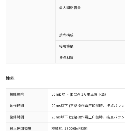
最大開閉容量
※1 対応状況
接点構成
対応済み：EU RoHS指令（10物質）の
接触機構
非含有に対応した製品が提供可能な商品で
す。
接点材質
対応予定：EU RoHS指令（10物質）の非含
ご利用条件
有に対応した製品に切り替える予定のある
商品です。
性能
対応予定なし：EU RoHS指令（10物質）の
以下の条件をお読みいただき、同意のうえ
非含有に非対応の商品で、対応品を出す予
ご利用ください。
定はありません。
接触抵抗
50mΩ以下 (DC5V 1A 電圧降下法)
調査・確認中：EU RoHS指令（10物質）の
本サービスは、当社制御機器事業取扱
※1 中国RoHS○×表
非含有の対応状況を調査中または確認中の
動作時間
20ms以下 (定格操作電圧印加時、接点バウンス含
商品の当社在庫状況および標準価格
商品です。
(税抜)を提供させていただくもので
「○」：最大均質材料含有率が中国RoHSの
復帰時間
非該当品：ライセンス料など無形物で、有
20ms以下 (定格操作電圧印加時、接点バウンス含
す。
基準値以下であることを示します。
害物質有無と関係のない商品です。
当社制御機器事業取扱商品の中には、
最大開閉頻度
「×」：最大均質材料含有率が中国RoHSの
機械的: 18000回/時間
仕入先様の事情により、非含有部品として