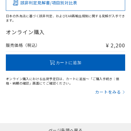
該非判定見解書/項目別対比表
O
O
O
O
日本の外為法に基づく該非判定、およびEAR再輸出規制に関する見解が入手でき
ます。
"対応済み"や非含有の記載がされた商品であっても、流通
在庫等で未対応品が混在する可能性があります。
オンライン購入
非含有品が必要な際は、弊社営業部門もしくは販売店へお
問い合わせください。
¥ 2,200
販売価格（税込）
この製品のRoHS/REACH対応状況ページへ
カートに追加
オンライン購入における出荷予定日は、カートに追加～「ご購入手続き：価
格・納期の確認」画面にてご確認ください。
カートをみる
ページ先頭へ戻る