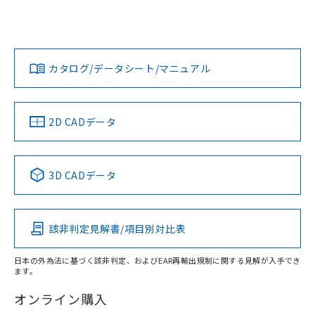
UL認証
CSA認証
CEマーキング
Yes
Yes
N/A
対応状況
対応予定月
※1
※2
カタログ/データシート/マニュアル
対応済み
LR型式承認
DNV型式承認
BV型式承認
KR型式承
（イギリス
（ノルウェー
（フランス
（韓国
船舶規格）
船舶規格）
船舶規格）
船舶規格
中国 RoHS
注意事項・凡例
2D CADデータ
No
No
No
No
中国 RoHS表
※1 ※2
3D CADデータ
この製品の規格認証/適合状況ページへ
Pb
Hg
Cd
Cr(VI)
その他の認証はこちらのページからご検索ください
該非判定見解書/項目別対比表
O
O
O
O
日本の外為法に基づく該非判定、およびEAR再輸出規制に関する見解が入手でき
ます。
"対応済み"や非含有の記載がされた商品であっても、流通
在庫等で未対応品が混在する可能性があります。
オンライン購入
非含有品が必要な際は、弊社営業部門もしくは販売店へお