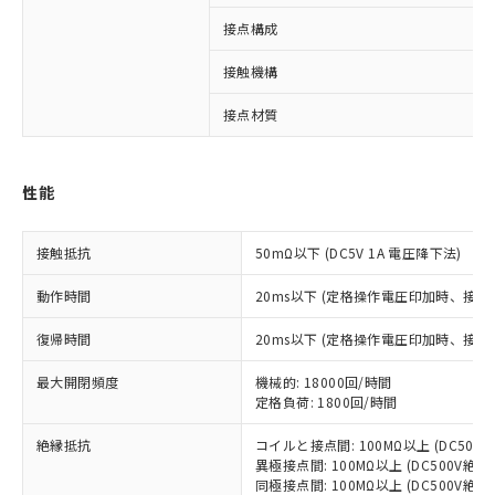
接点構成
※1 対応状況
接触機構
対応済み：EU RoHS指令（10物質）の
非含有に対応した製品が提供可能な商品で
接点材質
す。
対応予定：EU RoHS指令（10物質）の非含
ご利用条件
有に対応した製品に切り替える予定のある
性能
商品です。
対応予定なし：EU RoHS指令（10物質）の
以下の条件をお読みいただき、同意のうえ
接触抵抗
非含有に非対応の商品で、対応品を出す予
50mΩ以下 (DC5V 1A 電圧降下法)
ご利用ください。
定はありません。
動作時間
20ms以下 (定格操作電圧印加時、接
調査・確認中：EU RoHS指令（10物質）の
本サービスは、当社制御機器事業取扱
※1 中国RoHS○×表
非含有の対応状況を調査中または確認中の
商品の当社在庫状況および標準価格
復帰時間
20ms以下 (定格操作電圧印加時、接
商品です。
(税抜)を提供させていただくもので
「○」：最大均質材料含有率が中国RoHSの
非該当品：ライセンス料など無形物で、有
す。
最大開閉頻度
機械的: 18000回/時間
基準値以下であることを示します。
害物質有無と関係のない商品です。
定格負荷: 1800回/時間
当社制御機器事業取扱商品の中には、
「×」：最大均質材料含有率が中国RoHSの
仕入先様の事情により、非含有部品として
本サービスの対象外となる商品もある
基準値を超えていることを示します。
いたものが、含有品と判明した場合などや
当社は、これら貴社製品のうち、外国
絶縁抵抗
コイルと接点間: 100MΩ以上 (DC50
ことをご了承ください。
「－」：未確認です。当社販売部門へお問
むを得ず変更することがあります。
異極接点間: 100MΩ以上 (DC500V絶
為替および外国貿易法に定める商品
在庫状況および標準価格照会結果は、
い合わせください。
同極接点間: 100MΩ以上 (DC500V絶
（以下｢規制貨物等」という）を輸出