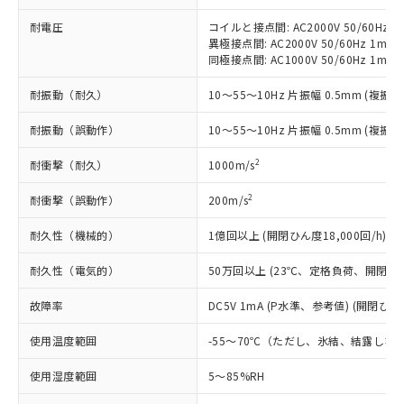
記載している更新日時点での社内デー
*EU RoHS指令（10物質）：
または国外への提供する場合は、日本
記
タに基づき作成されるものであり、閲
説明
鉛(Pb) 1000ppm以下、 水銀(Hg) 1000ppm以下、 カド
耐電圧
コイルと接点間: AC2000V 50/60Hz 1
*中国RoHS10物質の基準値 (GB/T26572)：
国政府の輸出許可(または役務取引許
号
覧された時点での実際の在庫および標
ミウム(Cd) 100ppm以下、
Pb(鉛) :1000ppm、 Hg(水銀) : 1000ppm、 Cd(カドミウ
異極接点間: AC2000V 50/60Hz 1min
可)を取得するなどの必要な手続きを
六価クロム(Cr(Ⅵ)) 1000ppm以下、ポリ臭化ビフェニル
ム) : 100ppm、
準価格とは異なる場合があることをご
同極接点間: AC1000V 50/60Hz 1min
類(PBB) 1000ppm以下、ポリ臭化ジフェニルエーテル類
Cr(Ⅵ)(六価クロム) : 1000ppm、 PBBs(ポリ臭化ビフェ
とります。
了承ください。
(PBDE) 1000ppm以下、フタル酸ビス(2-エチルヘキシ
○
一定数以上の在庫あり
ニル類) : 1000ppm、 PBDEs(ポリ臭化ジフェニルエーテ
当社は規制貨物を破棄する場合は、完
ル) (DEHP)(別名：DOP) 1000ppm以下、フタル酸ブチ
耐振動（耐久）
10～55～10Hz 片振幅 0.5mm (複振幅
正式な納期状況および標準価格はお客
ル類) : 1000ppm、
ルベンジル（BBP） 1000ppm以下、フタル酸ジブチル
全に破砕するなど、違法に輸出されな
DBP(フタル酸ジブチル) : 1000ppm、 DIBP(フタル酸ジ
様のお取引先、またはお客様担当のオ
（DBP） 1000ppm以下、フタル酸ジイソブチル
イソブチル) : 1000ppm、 BBP(フタル酸ブチルベンジ
△
一定数には満たないが在庫あり
いよう必要な手段を講じます。
耐振動（誤動作）
10～55～10Hz 片振幅 0.5mm (複振幅
ムロン制御機器販売店・当社販売員に
(DIBP) 1000ppm以下
ル) : 1000ppm、
当社は貴社製品を、核兵器、ミサイ
但し、RoHS指令で産業用監視および制御機器に対する
DEHP(フタル酸ビス(2-エチルヘキシル)) : 1000ppm
ご相談ください。
適用除外項目は除く。
2
耐衝撃（耐久）
1000m/s
ル、化学兵器、生物兵器またはその他
－
在庫なし(最新の在庫状況につ
オムロン制御機器販売店や当社販売拠
フタル酸エステル類の４物質については閾値を超える意
武器並びにこれらの製造装置等に一切
いては、お客様のお取引先、ま
図的な使用がないことを確認しています。
点は「
販売ネットワーク
」をご確認
2
耐衝撃（誤動作）
※2 環境保護使用期限
200m/s
使用いたしません。
たはお客様担当のオムロン制御
ください。
当社は、貴社製品を第三者に販売する
機器販売店・当社販売員にご確
在庫状況および標準価格結果を当社の
耐久性（機械的）
1億回以上 (開閉ひん度18,000回/h)
※2 対応予定月
「ｅ」：有害物質（10物質）のすべてが基
場合は、上記1、2および3の内容を当
認ください)
事前の承諾なく第三者に漏洩または開
準値以下であることを示します。
該第三者に通知します。また当社は、
示しないようお願いします。
耐久性（電気的）
50万回以上 (23℃、定格負荷、開閉ひん度
部品在庫の切り替え状況などにより、予定
「10」：通常の使用状況下において有害物
販売先および販売に係わる関係者が違
マイパーツ機能（部品リスト作成サー
空
受注生産機種、また在庫状況の
月が前後することがあります。
質が外部に漏えいし、環境に深刻な影響を
法に輸出するおそれがある場合は、取
ビス）をご利用いただくには、I-Web
故障率
DC5V 1mA (P水準、参考値) (開閉ひん度
白
情報を公開していない機種
及ぼさない年数を意味します。
り引きをいたしません。
メンバーズにご登録されている必要が
「－」：未確認です。当社販売部門へお問
使用温度範囲
-55～70℃（ただし、氷結、結露しな
あります。
い合わせください。
お客様が当ウェブサイト上で当社にご
※3 非含有証明書ダウンロード
使用湿度範囲
5～85%RH
登録された部品リストについて、当社
および当社の共同利用者が、当社の製