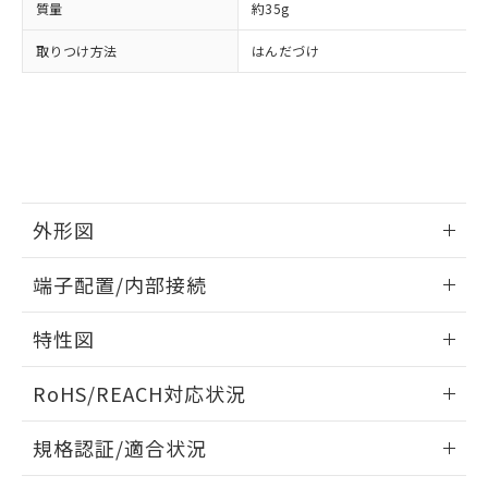
下記の非含有証明書をダウンロードするこ
質量
約35g
品・サービスに関するお客様との取
とができます。
合意する
キャンセル
引・商談に必要な範囲で利用すること
取りつけ方法
はんだづけ
をご了承ください。
EU RoHS指令（10物質）の非含有証明書
※当社の共同利用者とは、
"個人情報
51物質の非含有証明書（当社基準）
の共同利用に関して"
の「1.共同利
※本証明書は発行日時点で非含有を証明す
用者の範囲」に記載されている法人を
るもので、過去に遡って非含有を証明する
指します。
ものではありません。
また、RoHS指令のフタル酸エステル類４
物質の対応では、対応完了までの期間は出
外形図
荷製品に未対応品が混在することから備考
欄に対応日を記載しておりました。
情報更新：2026/06/08
端子配置/内部接続
既に当社にて対応品への在庫切替を完了
していることから、特段のことがない限
取りつけ穴加工図
情報更新：2026/06/08
り、2022年1月12日より割愛しておりま
特性図
す。
端子配置/内部接続
情報更新：2026/06/08
RoHS/REACH対応状況
開閉容量
情報更新：2026/7/29
規格認証/適合状況
EU RoHS
注意事項・凡例