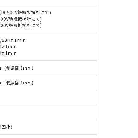
書をダウンロードすることができます。
利用者とは、
"個人情報の共同利用に関して"
の「1.共同利用者の
します。
(DC500V絶縁抵抗計にて)
10物質）の非含有証明書
C500V絶縁抵抗計にて)
明書（当社基準）
C500V絶縁抵抗計にて)
日時点で非含有を証明するもので、過去に遡って非含有を証明するも
令のフタル酸エステル類４物質の対応では、対応完了までの期間は出
備考欄に対応日を記載しておりました。
60Hz 1min
品への在庫切替を完了していることから、特段のことがない限り、20
z 1min
す。
z 1min
m (複振幅 1mm)
m (複振幅 1mm)
回/h)