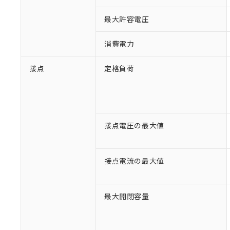
最大許容電圧
消費電力
接点
定格負荷
接点電圧の最大値
接点電流の最大値
※1 対応状況
最大開閉容量
対応済み：EU
対応予定：EU R