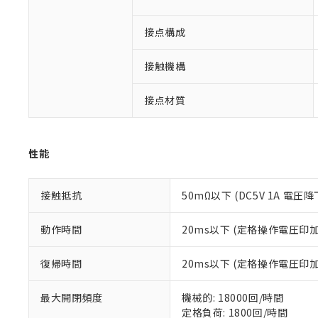
対応予定なし：EU
調査・確認中：EU
ご利用条件
接点構成
非該当品：ライセ
※1 中国RoHS
仕入先様の事情に
があります。
接触機構
以下の条件をお読
「○」：最大均質
「×」：最大均質
本サービスは
当社は、これ
*EU RoHS指令（10物
接点材質
「－」：未確認で
鉛(Pb) 1000ppm以下、
くものです。
う）を輸出ま
記
説明
六価クロム(Cr(Ⅵ)) 1
当社制御機器
などの必要な
フタル酸ビス(2-エチルヘ
号
*中国RoHS10物質の基準値 
ル（DBP） 1000ppm
在庫状況およ
当社は規制貨
Pb(鉛) :1000ppm、 Hg
但し、RoHS指令で産
のであり、閲
性能
ます。
Cr(Ⅵ)(六価クロム) : 
フタル酸エステル類の４
○
一定数以
DBP(フタル酸ジブチル) :
い。
当社は貴社製
DEHP(フタル酸ビス(2-エ
正式な納期状
置等に一切使
接触抵抗
50mΩ以下 (DC5V 1A 電圧降
当社販売員に
※2 対応予定月
△
一定数に
当社は、貴社
オムロン制御
また当社は、
※2 環境保護使
在庫状況およ
部品在庫の切り替
たしません。
動作時間
20ms以下 (定格操作電圧
－
在庫なし
す。
「ｅ」：有害物質
機器販売
マイパーツ機
「10」：通常の
復帰時間
20ms以下 (定格操作電圧
ている必要が
味します。
空
受注生産
お客様が当ウ
※3 非含有証明
「－」：未確認で
白
最大開閉頻度
機械的: 18000回/時間
が、当社の製
定格負荷: 1800回/時間
さい。