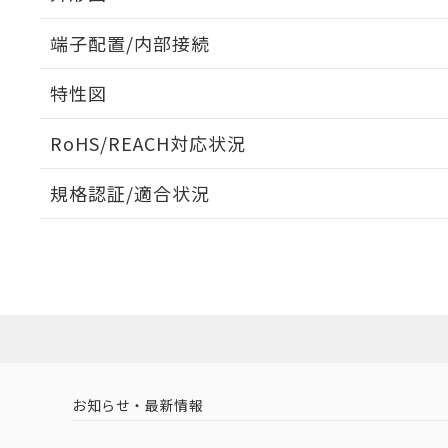
端子配置/内部接続
取りつけ穴加工図
特性図
端子配置/内部接続
RoHS/REACH対応状況
開閉容量
規格認証/適合状況
EU RoHS
注意事項・凡例
UL認証
CSA認証
CEマーキング
Yes
Yes
N/A
対応状況
対応予定月
※1
※2
対応済み
LR型式承認
DNV型式承認
BV型式承認
KR
（イギリス
（ノルウェー
（フランス
（
お知らせ・最新情報
中国 RoHS
注意事項・凡例
船舶規格）
船舶規格）
船舶規格）
船