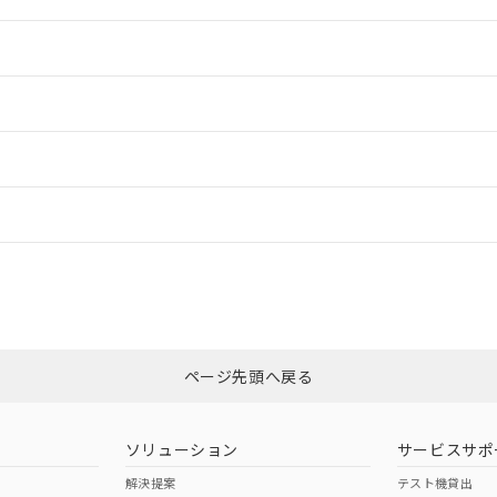
情報更新：2
情報更新：2
情報更新：2
情報更新：
CCC認証
電波法
N/A
N/A
非含有証明書
※3
ページ先頭へ戻る
ダウンロードはこちら
型式承認
NK型式承認
ABS型式承認
韓国
（日本
（アメリカ
ソリューション
サービスサポ
舶規格）
船舶規格）
船舶規格）
解決提案
テスト機貸出