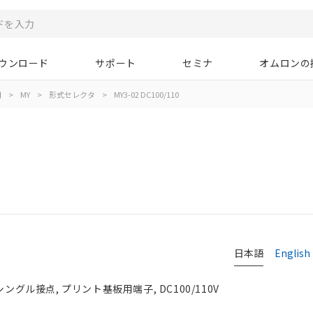
ウンロード
サポート
セミナ
オムロンの
用
>
MY
>
形式セレクタ
>
MY3-02 DC100/110
日本語
English
シングル接点, プリント基板用端子, DC100/110V