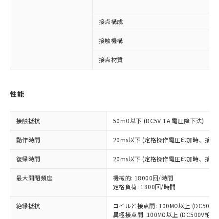
接点構成
※1 対応状況
接触機構
対応済み：EU RoHS指令（10物質）の
非含有に対応した製品が提供可能な商品で
接点材質
す。
対応予定：EU RoHS指令（10物質）の非含
ご利用条件
有に対応した製品に切り替える予定のある
性能
商品です。
対応予定なし：EU RoHS指令（10物質）の
以下の条件をお読みいただき、同意のうえ
非含有に非対応の商品で、対応品を出す予
接触抵抗
50mΩ以下 (DC5V 1A 電圧降下法)
ご利用ください。
定はありません。
調査・確認中：EU RoHS指令（10物質）の
動作時間
20ms以下 (定格操作電圧印加時、接
本サービスは、当社制御機器事業取扱
※1 中国RoHS○×表
非含有の対応状況を調査中または確認中の
商品の当社在庫状況および標準価格
商品です。
復帰時間
20ms以下 (定格操作電圧印加時、接
(税抜)を提供させていただくもので
「○」：最大均質材料含有率が中国RoHSの
非該当品：ライセンス料など無形物で、有
す。
基準値以下であることを示します。
最大開閉頻度
害物質有無と関係のない商品です。
機械的: 18000回/時間
当社制御機器事業取扱商品の中には、
「×」：最大均質材料含有率が中国RoHSの
定格負荷: 1800回/時間
仕入先様の事情により、非含有部品として
本サービスの対象外となる商品もある
基準値を超えていることを示します。
いたものが、含有品と判明した場合などや
当社は、これら貴社製品のうち、外国
ことをご了承ください。
絶縁抵抗
コイルと接点間: 100MΩ以上 (DC50
「－」：未確認です。当社販売部門へお問
むを得ず変更することがあります。
為替および外国貿易法に定める商品
在庫状況および標準価格照会結果は、
異極接点間: 100MΩ以上 (DC500V絶
い合わせください。