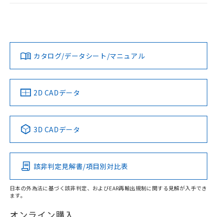
EU RoHS
注意事項・凡例
UL認証
CSA認証
CEマーキング
Yes
Yes
N/A
対応状況
対応予定月
※1
※2
カタログ/データシート/マニュアル
対応済み
LR型式承認
DNV型式承認
BV型式承認
KR型式承
（イギリス
（ノルウェー
（フランス
（韓国
船舶規格）
船舶規格）
船舶規格）
船舶規格
中国 RoHS
注意事項・凡例
2D CADデータ
No
No
No
No
中国 RoHS表
※1 ※2
3D CADデータ
この製品の規格認証/適合状況ページへ
Pb
Hg
Cd
Cr(VI)
その他の認証はこちらのページからご検索ください
該非判定見解書/項目別対比表
O
O
O
O
日本の外為法に基づく該非判定、およびEAR再輸出規制に関する見解が入手でき
ます。
"対応済み"や非含有の記載がされた商品であっても、流通
在庫等で未対応品が混在する可能性があります。
オンライン購入