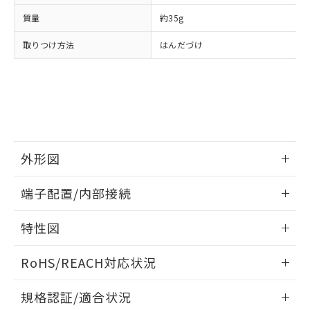
および当社の共同利用者が、当社の製
下記の非含有証明書をダウンロードするこ
品・サービスに関するお客様との取
質量
約35g
とができます。
合意する
キャンセル
引・商談に必要な範囲で利用すること
取りつけ方法
はんだづけ
をご了承ください。
EU RoHS指令（10物質）の非含有証明書
※当社の共同利用者とは、
"個人情報
51物質の非含有証明書（当社基準）
の共同利用に関して"
の「1.共同利
※本証明書は発行日時点で非含有を証明す
用者の範囲」に記載されている法人を
るもので、過去に遡って非含有を証明する
指します。
ものではありません。
また、RoHS指令のフタル酸エステル類４
物質の対応では、対応完了までの期間は出
外形図
荷製品に未対応品が混在することから備考
欄に対応日を記載しておりました。
情報更新：2026/06/08
既に当社にて対応品への在庫切替を完了
端子配置/内部接続
していることから、特段のことがない限
取りつけ穴加工図
り、2022年1月12日より割愛しておりま
情報更新：2026/06/08
特性図
す。
端子配置/内部接続
情報更新：2026/06/08
RoHS/REACH対応状況
開閉容量
情報更新：2026/7/29
規格認証/適合状況