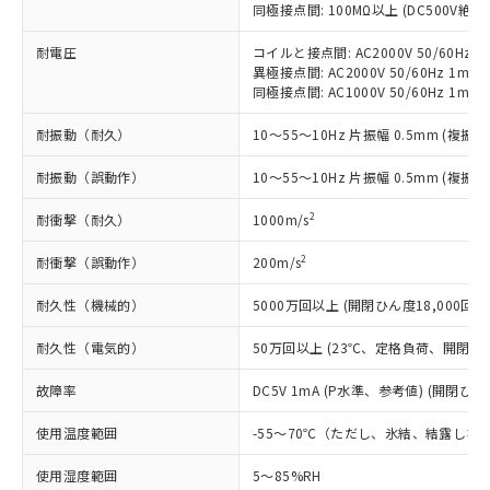
（以下｢規制貨物等」という）を輸出
同極接点間: 100MΩ以上 (DC500V絶
記載している更新日時点での社内デー
*EU RoHS指令（10物質）：
または国外への提供する場合は、日本
記
タに基づき作成されるものであり、閲
説明
鉛(Pb) 1000ppm以下、 水銀(Hg) 1000ppm以下、 カド
*中国RoHS10物質の基準値 (GB/T26572)：
国政府の輸出許可(または役務取引許
耐電圧
コイルと接点間: AC2000V 50/60Hz 1
号
覧された時点での実際の在庫および標
ミウム(Cd) 100ppm以下、
Pb(鉛) :1000ppm、 Hg(水銀) : 1000ppm、 Cd(カドミウ
異極接点間: AC2000V 50/60Hz 1min
可)を取得するなどの必要な手続きを
六価クロム(Cr(Ⅵ)) 1000ppm以下、ポリ臭化ビフェニル
ム) : 100ppm、
準価格とは異なる場合があることをご
類(PBB) 1000ppm以下、ポリ臭化ジフェニルエーテル類
同極接点間: AC1000V 50/60Hz 1min
Cr(Ⅵ)(六価クロム) : 1000ppm、 PBBs(ポリ臭化ビフェ
とります。
了承ください。
(PBDE) 1000ppm以下、フタル酸ビス(2-エチルヘキシ
○
一定数以上の在庫あり
ニル類) : 1000ppm、 PBDEs(ポリ臭化ジフェニルエーテ
当社は規制貨物を破棄する場合は、完
ル) (DEHP)(別名：DOP) 1000ppm以下、フタル酸ブチ
正式な納期状況および標準価格はお客
ル類) : 1000ppm、
耐振動（耐久）
10～55～10Hz 片振幅 0.5mm (複振幅
ルベンジル（BBP） 1000ppm以下、フタル酸ジブチル
全に破砕するなど、違法に輸出されな
DBP(フタル酸ジブチル) : 1000ppm、 DIBP(フタル酸ジ
様のお取引先、またはお客様担当のオ
（DBP） 1000ppm以下、フタル酸ジイソブチル
イソブチル) : 1000ppm、 BBP(フタル酸ブチルベンジ
△
一定数には満たないが在庫あり
いよう必要な手段を講じます。
ムロン制御機器販売店・当社販売員に
(DIBP) 1000ppm以下
ル) : 1000ppm、
耐振動（誤動作）
10～55～10Hz 片振幅 0.5mm (複振幅
当社は貴社製品を、核兵器、ミサイ
但し、RoHS指令で産業用監視および制御機器に対する
DEHP(フタル酸ビス(2-エチルヘキシル)) : 1000ppm
ご相談ください。
適用除外項目は除く。
ル、化学兵器、生物兵器またはその他
－
在庫なし(最新の在庫状況につ
オムロン制御機器販売店や当社販売拠
2
耐衝撃（耐久）
1000m/s
フタル酸エステル類の４物質については閾値を超える意
武器並びにこれらの製造装置等に一切
いては、お客様のお取引先、ま
図的な使用がないことを確認しています。
点は「
販売ネットワーク
」をご確認
※2 環境保護使用期限
使用いたしません。
たはお客様担当のオムロン制御
2
耐衝撃（誤動作）
200m/s
ください。
当社は、貴社製品を第三者に販売する
機器販売店・当社販売員にご確
在庫状況および標準価格結果を当社の
※2 対応予定月
「ｅ」：有害物質（10物質）のすべてが基
場合は、上記1、2および3の内容を当
耐久性（機械的）
5000万回以上 (開閉ひん度18,000回/h
認ください)
事前の承諾なく第三者に漏洩または開
準値以下であることを示します。
該第三者に通知します。また当社は、
示しないようお願いします。
部品在庫の切り替え状況などにより、予定
「10」：通常の使用状況下において有害物
耐久性（電気的）
50万回以上 (23℃、定格負荷、開閉ひん度
販売先および販売に係わる関係者が違
マイパーツ機能（部品リスト作成サー
空
受注生産機種、また在庫状況の
月が前後することがあります。
質が外部に漏えいし、環境に深刻な影響を
法に輸出するおそれがある場合は、取
ビス）をご利用いただくには、I-Web
白
情報を公開していない機種
故障率
DC5V 1mA (P水準、参考値) (開閉ひん度
及ぼさない年数を意味します。
り引きをいたしません。
メンバーズにご登録されている必要が
「－」：未確認です。当社販売部門へお問
あります。
使用温度範囲
-55～70℃（ただし、氷結、結露しな
い合わせください。
お客様が当ウェブサイト上で当社にご
※3 非含有証明書ダウンロード
登録された部品リストについて、当社
使用湿度範囲
5～85%RH