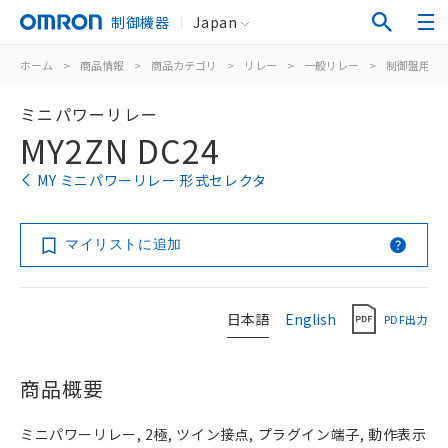
制御機器
Japan
ホーム
>
商品情報
>
商品カテゴリ
>
リレー
>
一般リレー
>
制御盤用
>
ミニパワーリレー
MY2ZN DC24
MY ミニパワーリレー 形式セレクタ
マイリストに追加
日本語
English
PDF出力
商品概要
ミニパワーリレー, 2極, ツイン接点, プラグイン端子, 動作表示