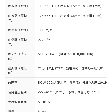
記載している更新日時点での社内デー
*EU RoHS指令（10物質）：
または国外への提供する場合は、日本
記
タに基づき作成されるものであり、閲
説明
耐振動（耐久）
10～55～10Hz 片振幅 0.5mm (複振幅 1mm)
鉛(Pb) 1000ppm以下、 水銀(Hg) 1000ppm以下、 カド
*中国RoHS10物質の基準値 (GB/T26572)：
国政府の輸出許可(または役務取引許
号
覧された時点での実際の在庫および標
ミウム(Cd) 100ppm以下、
Pb(鉛) :1000ppm、 Hg(水銀) : 1000ppm、 Cd(カドミウ
可)を取得するなどの必要な手続きを
六価クロム(Cr(Ⅵ)) 1000ppm以下、ポリ臭化ビフェニル
ム) : 100ppm、
耐振動（誤動
準価格とは異なる場合があることをご
10～55～10Hz 片振幅 0.5mm (複振幅 1mm)
類(PBB) 1000ppm以下、ポリ臭化ジフェニルエーテル類
Cr(Ⅵ)(六価クロム) : 1000ppm、 PBBs(ポリ臭化ビフェ
とります。
作）
了承ください。
(PBDE) 1000ppm以下、フタル酸ビス(2-エチルヘキシ
○
一定数以上の在庫あり
ニル類) : 1000ppm、 PBDEs(ポリ臭化ジフェニルエーテ
当社は規制貨物を破棄する場合は、完
ル) (DEHP)(別名：DOP) 1000ppm以下、フタル酸ブチ
正式な納期状況および標準価格はお客
ル類) : 1000ppm、
ルベンジル（BBP） 1000ppm以下、フタル酸ジブチル
2
耐衝撃（耐久）
全に破砕するなど、違法に輸出されな
1000m/s
DBP(フタル酸ジブチル) : 1000ppm、 DIBP(フタル酸ジ
様のお取引先、またはお客様担当のオ
（DBP） 1000ppm以下、フタル酸ジイソブチル
イソブチル) : 1000ppm、 BBP(フタル酸ブチルベンジ
△
一定数には満たないが在庫あり
いよう必要な手段を講じます。
ムロン制御機器販売店・当社販売員に
(DIBP) 1000ppm以下
ル) : 1000ppm、
2
耐衝撃（誤動
200m/s
当社は貴社製品を、核兵器、ミサイ
但し、RoHS指令で産業用監視および制御機器に対する
DEHP(フタル酸ビス(2-エチルヘキシル)) : 1000ppm
ご相談ください。
作）
適用除外項目は除く。
ル、化学兵器、生物兵器またはその他
－
在庫なし(最新の在庫状況につ
オムロン制御機器販売店や当社販売拠
フタル酸エステル類の４物質については閾値を超える意
武器並びにこれらの製造装置等に一切
いては、お客様のお取引先、ま
図的な使用がないことを確認しています。
点は「
販売ネットワーク
」をご確認
耐久性（機械
5000万回以上 (開閉ひん度18,000回/h)
※2 環境保護使用期限
使用いたしません。
たはお客様担当のオムロン制御
ください。
的）
当社は、貴社製品を第三者に販売する
機器販売店・当社販売員にご確
在庫状況および標準価格結果を当社の
※2 対応予定月
「ｅ」：有害物質（10物質）のすべてが基
場合は、上記1、2および3の内容を当
認ください)
耐久性（電気
事前の承諾なく第三者に漏洩または開
20万回以上 (23℃、定格負荷、開閉ひん度1,800回/h
準値以下であることを示します。
該第三者に通知します。また当社は、
的）
示しないようお願いします。
部品在庫の切り替え状況などにより、予定
「10」：通常の使用状況下において有害物
販売先および販売に係わる関係者が違
マイパーツ機能（部品リスト作成サー
空
受注生産機種、また在庫状況の
月が前後することがあります。
質が外部に漏えいし、環境に深刻な影響を
故障率
法に輸出するおそれがある場合は、取
DC1V 100µA (P水準、参考値) (開閉ひん度120回/min
ビス）をご利用いただくには、I-Web
白
情報を公開していない機種
及ぼさない年数を意味します。
り引きをいたしません。
メンバーズにご登録されている必要が
使用温度範囲
「－」：未確認です。当社販売部門へお問
-55～60℃（ただし、氷結、結露しないこと）
あります。
い合わせください。
お客様が当ウェブサイト上で当社にご
使用湿度範囲
5～85%RH
※3 非含有証明書ダウンロード
登録された部品リストについて、当社
および当社の共同利用者が、当社の製
質量
約35g