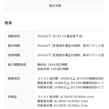
接点材質
※1 対応状況
対応済み：EU RoHS指令（10物質）の
性能
非含有に対応した製品が提供可能な商品で
す。
対応予定：EU RoHS指令（10物質）の非含
接触抵抗
50mΩ以下 (DC5V 1A 電圧降下法)
ご利用条件
有に対応した製品に切り替える予定のある
商品です。
動作時間
20ms以下 (定格操作電圧印加時、接点バウンス含まず
対応予定なし：EU RoHS指令（10物質）の
以下の条件をお読みいただき、同意のうえ
復帰時間
20ms以下 (定格操作電圧印加時、接点バウンス含まず
非含有に非対応の商品で、対応品を出す予
ご利用ください。
定はありません。
最大開閉頻度
機械的: 18000回/時間
調査・確認中：EU RoHS指令（10物質）の
本サービスは、当社制御機器事業取扱
定格負荷: 1800回/時間
※1 中国RoHS○×表
非含有の対応状況を調査中または確認中の
商品の当社在庫状況および標準価格
商品です。
絶縁抵抗
(税抜)を提供させていただくもので
コイルと接点間: 100MΩ以上 (DC500V絶縁抵抗計にて
「○」：最大均質材料含有率が中国RoHSの
非該当品：ライセンス料など無形物で、有
異極接点間: 100MΩ以上 (DC500V絶縁抵抗計にて)
す。
基準値以下であることを示します。
害物質有無と関係のない商品です。
同極接点間: 100MΩ以上 (DC500V絶縁抵抗計にて)
当社制御機器事業取扱商品の中には、
「×」：最大均質材料含有率が中国RoHSの
仕入先様の事情により、非含有部品として
本サービスの対象外となる商品もある
基準値を超えていることを示します。
いたものが、含有品と判明した場合などや
耐電圧
コイルと接点間: AC2000V 50/60Hz 1min
当社は、これら貴社製品のうち、外国
ことをご了承ください。
「－」：未確認です。当社販売部門へお問
異極接点間: AC2000V 50/60Hz 1min
むを得ず変更することがあります。
為替および外国貿易法に定める商品
在庫状況および標準価格照会結果は、
同極接点間: AC1000V 50/60Hz 1min
い合わせください。
（以下｢規制貨物等」という）を輸出