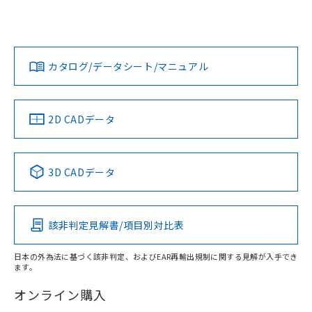
UL認証
CSA認証
CEマーキング
Yes
Yes
Yes
対応状況
対応予定月
※1
※2
カタログ/データシート/マニュアル
対応済み
LR型式承認
DNV型式承認
BV型式承認
KR型式承
（イギリス
（ノルウェー
（フランス
（韓国
船舶規格）
船舶規格）
船舶規格）
船舶規格
中国 RoHS
注意事項・凡例
2D CADデータ
Yes
No
No
No
中国 RoHS表
※1 ※2
3D CADデータ
この製品の規格認証/適合状況ページへ
Pb
Hg
Cd
Cr(VI)
その他の認証はこちらのページからご検索ください
該非判定見解書/項目別対比表
O
O
O
O
日本の外為法に基づく該非判定、およびEAR再輸出規制に関する見解が入手でき
ます。
"対応済み"や非含有の記載がされた商品であっても、流通
在庫等で未対応品が混在する可能性があります。
オンライン購入
非含有品が必要な際は、弊社営業部門もしくは販売店へお