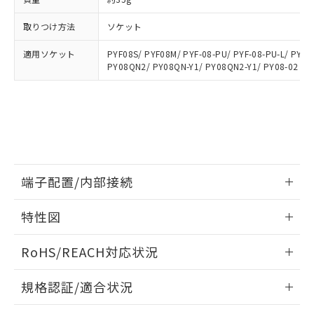
下記の非含有証明書をダウンロードするこ
品・サービスに関するお客様との取
とができます。
合意する
キャンセル
引・商談に必要な範囲で利用すること
取りつけ方法
ソケット
をご了承ください。
EU RoHS指令（10物質）の非含有証明書
適用ソケット
※当社の共同利用者とは、
PYF08S/ PYF08M/ PYF-08-PU/ PYF-08-PU-L/ PYFZ
"個人情報
51物質の非含有証明書（当社基準）
PY08QN2/ PY08QN-Y1/ PY08QN2-Y1/ PY08-02
の共同利用に関して"
の「1.共同利
※本証明書は発行日時点で非含有を証明す
用者の範囲」に記載されている法人を
るもので、過去に遡って非含有を証明する
指します。
ものではありません。
また、RoHS指令のフタル酸エステル類４
物質の対応では、対応完了までの期間は出
荷製品に未対応品が混在することから備考
欄に対応日を記載しておりました。
端子配置/内部接続
既に当社にて対応品への在庫切替を完了
していることから、特段のことがない限
情報更新：2026/06/08
り、2022年1月12日より割愛しておりま
特性図
す。
端子配置/内部接続
情報更新：2026/06/08
RoHS/REACH対応状況
開閉容量
情報更新：2026/7/29
規格認証/適合状況
EU RoHS
注意事項・凡例