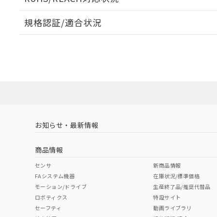
オムロン制御
また当社は、
※2 環境保護使
在庫状況およ
部品在庫の切り替
たしません。
－
在庫なし
規格認証/適合状況
す。
「ｅ」：有害物質
機器販売
マイパーツ機
「10」：通常の
EU RoHS
注意事項・凡例
ている必要が
味します。
UL認証
CSA認証
CEマーキング
空
受注生産
お客様が当ウ
※3 非含有証明
「－」：未確認で
白
が、当社の製
Yes
Yes
Yes
対応状況
対応予定月
※1
※2
さい。
下記の非含有証明
※当社の共同
いる法人を指
EU RoHS指令（
対応済み
51物質の非含有証
LR型式承認
DNV型式承認
BV型式承認
KR
※本証明書は発行
（イギリス
（ノルウェー
（フランス
（
また、RoHS指
お知らせ・最新情報
中国 RoHS
注意事項・凡例
船舶規格）
船舶規格）
船舶規格）
船
混在することから
既に当社にて対応
商品情報
り割愛しておりま
Yes
No
No
No
中国 RoHS表
※1 ※2
センサ
新商品情報
FAシステム機器
在庫状況/標準価格
Pb
Hg
Cd
Cr(V
モーション/ドライブ
生産終了品/推奨代替品
ロボティクス
特設サイト
セーフティ
動画ライブラリ