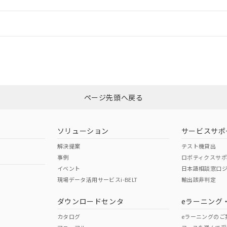
機器販売店や当社販売拠点は「
販売ネットワーク
」をご確認くだ
販売先および販売に係わる関係者が違法に輸出するおそれがある場
用期限
び標準価格結果を当社の事前の承諾なく第三者に漏洩または開示し
え状況などにより、予定月が前後することがあります。
(最新の在庫状況については、お客様のお取引先、またはお客様担当
情報更新：
（10物質）のすべてが基準値以下であることを示します。
店・当社販売員にご確認ください)
能（部品リスト作成サービス）をご利用いただくには、I-Webメン
使用状況下において有害物質が外部に漏えいし、環境に深刻な影響を
あります。
CCC認証
電波法
機種、また在庫状況の情報を公開していない機種
ェブサイト上で当社にご登録された部品リストについて、当社およ
書ダウンロード
す。当社販売部門へお問い合わせください。
品・サービスに関するお客様との取引・商談に必要な範囲で利用す
合意する
キャンセル
N/A
N/A
非含有証明書
※3
書をダウンロードすることができます。
利用者とは、
"個人情報の共同利用に関して"
の「1.共同利用者の
します。
ページ先頭へ戻る
10物質）の非含有証明書
ダウンロードはこちら
明書（当社基準）
型式承認
NK型式承認
ABS型式承認
日時点で非含有を証明するもので、過去に遡って非含有を証明するも
韓国
（日本
（アメリカ
令のフタル酸エステル類４物質の対応では、対応完了までの期間は出
ソリューション
サービスサポ
舶規格）
船舶規格）
船舶規格）
備考欄に対応日を記載しておりました。
解決提案
テスト機貸出
品への在庫切替を完了していることから、特段のことがない限り、20
事例
ロボティクスサ
す。
No
No
イベント
日本語相談窓口
現場データ活用サービスi-BELT
輸出該非判定
I)
PBBs
PBDEs
DBP
ダウンロードセンタ
eラーニング
この製品の規格認証/適合
その他の認証はこちらのページからご
カタログ
eラーニングのご