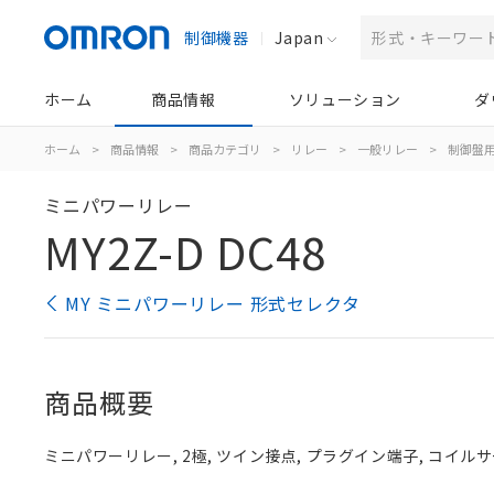
制御機器
Japan
ホーム
商品情報
ソリューション
ダ
ホーム
>
商品情報
>
商品カテゴリ
>
リレー
>
一般リレー
>
制御盤
ミニパワーリレー
MY2Z-D DC48
MY ミニパワーリレー 形式セレクタ
商品概要
ミニパワーリレー, 2極, ツイン接点, プラグイン端子, コイルサ