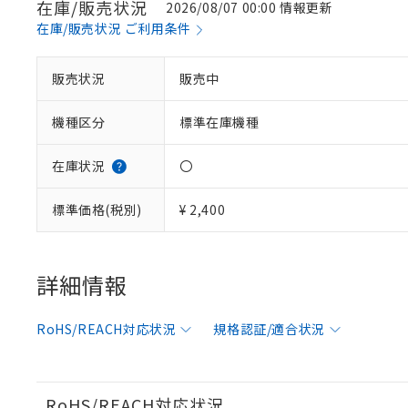
在庫/販売状況
2026/08/07 00:00 情報更新
在庫/販売状況 ご利用条件
※1 対応状況
販売状況
販売中
対応済み：EU
機種区分
標準在庫機種
対応予定：EU R
対応予定なし：EU
調査・確認中：EU
ご利用条件
在庫状況
〇
非該当品：ライセ
※1 中国RoHS
仕入先様の事情に
標準価格(税別)
¥ 2,400
があります。
以下の条件をお読
「○」：最大均質
「×」：最大均質
本サービスは
当社は、これ
*EU RoHS指令（10物
「－」：未確認で
鉛(Pb) 1000ppm以下、
くものです。
う）を輸出ま
詳細情報
記
説明
六価クロム(Cr(Ⅵ)) 1
当社制御機器
などの必要な
フタル酸ビス(2-エチルヘ
号
*中国RoHS10物質の基準値 
ル（DBP） 1000ppm
在庫状況およ
当社は規制貨
Pb(鉛) :1000ppm、 Hg
但し、RoHS指令で産
RoHS/REACH対応状況
規格認証/適合状況
のであり、閲
ます。
Cr(Ⅵ)(六価クロム) : 
フタル酸エステル類の４
○
一定数以
DBP(フタル酸ジブチル) :
い。
当社は貴社製
DEHP(フタル酸ビス(2-エ
正式な納期状
置等に一切使
当社販売員に
※2 対応予定月
△
一定数に
当社は、貴社
RoHS/REACH対応状況