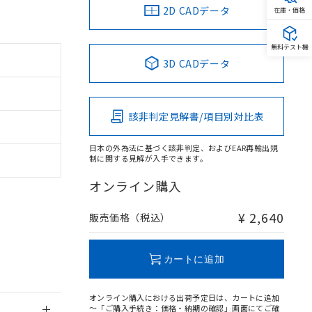
2D CADデータ
在庫・価格
無料テスト機
3D CADデータ
。
商品です。
定はありません。
該非判定見解書/項目別対比表
商品です。
日本の外為法に基づく該非判定、およびEAR再輸出規
を得ず変更すること
制に関する見解が入手できます。
オンライン購入
を提供させていただ
規制貨物等」とい
引許可)を取得する
¥ 2,640
販売価格（税込）
BDE) 1000ppm以下、
をご了承ください。
0ppm以下、フタル酸ジブチ
基づき作成されるも
う必要な手段を講じ
ことをご了承くださ
) : 1000ppm、
カートに追加
 1000ppm、
びにこれらの製造装
ン制御機器販売店・
オンライン購入における出荷予定日は、カートに追加
三者に通知します。
～「ご購入手続き：価格・納期の確認」画面にてご確