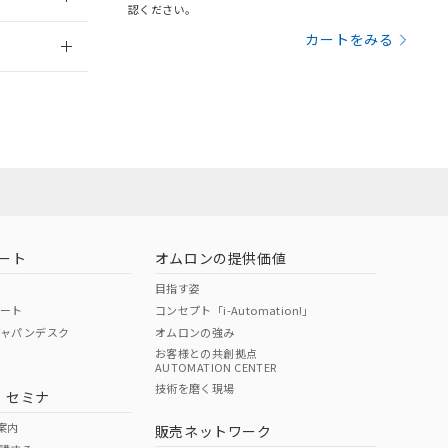
さい。
合は、取り引きをい
認ください。
ないようお願いしま
のオムロン制御
2026/7/29
カートをみる
バーズにご登録され
及ぼさない年数を意
び当社の共同利用者
ることをご了承くだ
範囲」に記載されて
のではありません。
荷製品に未対応品が
ート
オムロンの提供価値
目指す姿
22年1月12日よ
ポート
コンセプト「i-Automation!」
ジャパンデスク
オムロンの強み
お客様との共創拠点
AUTOMATION CENTER
DIBP
BBP
DEHP
環境保護
技術を磨く現場
・セミナ
状況ページへ
使用期限
検索ください
案内
販売ネットワーク