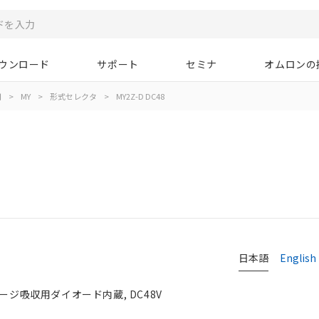
ウンロード
サポート
セミナ
オムロンの
用
>
MY
>
形式セレクタ
>
MY2Z-D DC48
日本語
English
ージ吸収用ダイオード内蔵, DC48V