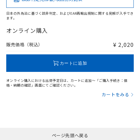
当社は貴社製品を、核兵器、ミサイ
O
O
O
O
DEHP(フタル酸ビス(2-エチルヘキシル)) : 1000ppm
ご相談ください。
適用除外項目は除く。
ル、化学兵器、生物兵器またはその他
－
在庫なし(最新の在庫状況につ
オムロン制御機器販売店や当社販売拠
フタル酸エステル類の４物質については閾値を超える意
武器並びにこれらの製造装置等に一切
日本の外為法に基づく該非判定、およびEAR再輸出規制に関する見解が入手でき
いては、お客様のお取引先、ま
図的な使用がないことを確認しています。
点は「
販売ネットワーク
」をご確認
ます。
※2 環境保護使用期限
使用いたしません。
たはお客様担当のオムロン制御
ください。
"対応済み"や非含有の記載がされた商品であっても、流通
当社は、貴社製品を第三者に販売する
機器販売店・当社販売員にご確
在庫状況および標準価格結果を当社の
在庫等で未対応品が混在する可能性があります。
オンライン購入
※2 対応予定月
「ｅ」：有害物質（10物質）のすべてが基
場合は、上記1、2および3の内容を当
認ください)
事前の承諾なく第三者に漏洩または開
非含有品が必要な際は、弊社営業部門もしくは販売店へお
準値以下であることを示します。
該第三者に通知します。また当社は、
示しないようお願いします。
問い合わせください。
¥ 2,020
販売価格（税込）
部品在庫の切り替え状況などにより、予定
「10」：通常の使用状況下において有害物
販売先および販売に係わる関係者が違
マイパーツ機能（部品リスト作成サー
空
受注生産機種、また在庫状況の
月が前後することがあります。
質が外部に漏えいし、環境に深刻な影響を
法に輸出するおそれがある場合は、取
ビス）をご利用いただくには、I-Web
白
情報を公開していない機種
及ぼさない年数を意味します。
この製品のRoHS/REACH対応状況ページへ
り引きをいたしません。
メンバーズにご登録されている必要が
カートに追加
「－」：未確認です。当社販売部門へお問
あります。
い合わせください。
お客様が当ウェブサイト上で当社にご
※3 非含有証明書ダウンロード
登録された部品リストについて、当社
オンライン購入における出荷予定日は、カートに追加～「ご購入手続き：価
格・納期の確認」画面にてご確認ください。
および当社の共同利用者が、当社の製
下記の非含有証明書をダウンロードするこ
品・サービスに関するお客様との取
カートをみる
とができます。
合意する
キャンセル
引・商談に必要な範囲で利用すること
をご了承ください。
EU RoHS指令（10物質）の非含有証明書
※当社の共同利用者とは、
"個人情報
51物質の非含有証明書（当社基準）
の共同利用に関して"
の「1.共同利
※本証明書は発行日時点で非含有を証明す
用者の範囲」に記載されている法人を
るもので、過去に遡って非含有を証明する
指します。
ページ先頭へ戻る
ものではありません。