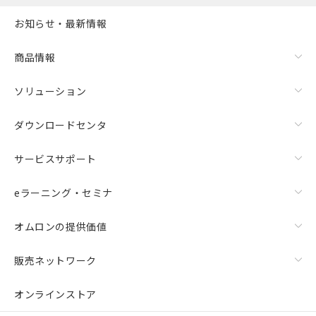
また、RoHS指令のフタル酸エステル類４
お知らせ・最新情報
物質の対応では、対応完了までの期間は出
荷製品に未対応品が混在することから備考
欄に対応日を記載しておりました。
商品情報
既に当社にて対応品への在庫切替を完了
していることから、特段のことがない限
ソリューション
り、2022年1月12日より割愛しておりま
す。
ダウンロードセンタ
サービスサポート
eラーニング・セミナ
オムロンの提供価値
販売ネットワーク
オンラインストア