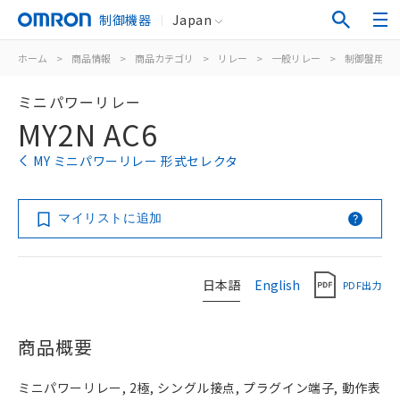
制御機器
Japan
ホーム
>
商品情報
>
商品カテゴリ
>
リレー
>
一般リレー
>
制御盤用
>
ミニパワーリレー
MY2N AC6
MY ミニパワーリレー 形式セレクタ
マイリストに追加
日本語
English
PDF出力
商品概要
ミニパワーリレー, 2極, シングル接点, プラグイン端子, 動作表