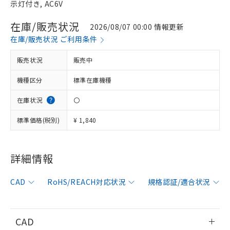
示灯付き, AC6V
在庫/販売状況
2026/08/07 00:00 情報更新
在庫/販売状況 ご利用条件
販売状況
販売中
機種区分
標準在庫機種
在庫状況
〇
標準価格(税別)
¥ 1,840
詳細情報
※1 対応状況
CAD
RoHS/REACH対応状況
規格認証/適合状況
対応済み：EU RoHS指令（10物質）の
非含有に対応した製品が提供可能な商品で
す。
CAD
対応予定：EU RoHS指令（10物質）の非含