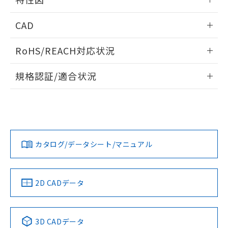
端子配置/内部接続
情報更新：2026/06/08
CAD
開閉容量
ログイン/会員登録いただくと、CADデータをダウンロー
RoHS/REACH対応状況
ドすることができます。
情報更新：2026/7/29
規格認証/適合状況
ログイン/会員登録
EU RoHS
注意事項・凡例
UL認証
CSA認証
CEマーキング
Yes
Yes
Yes
対応状況
対応予定月
※1
※2
ダウンロードデータをご利用いただく前に、以下を必ずお読
みください。
カタログ/データシート/マニュアル
対応済み
ソフトウェアの使用条件
LR型式承認
DNV型式承認
BV型式承認
KR型式承
（イギリス
（ノルウェー
（フランス
（韓国
船舶規格）
船舶規格）
船舶規格）
船舶規格
中国 RoHS
注意事項・凡例
2D CADデータ
Yes
No
No
No
中国 RoHS表
※1 ※2
3D CADデータ