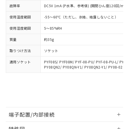
メンバーズにご登録されている必要が
「－」：未確認です。当社販売部門へお問
故障率
DC5V 1mA (P水準、参考値) (開閉ひん度120回/min)
あります。
い合わせください。
お客様が当ウェブサイト上で当社にご
※3 非含有証明書ダウンロード
使用温度範囲
-55～60℃（ただし、氷結、結露しないこと）
登録された部品リストについて、当社
および当社の共同利用者が、当社の製
使用湿度範囲
5～85%RH
下記の非含有証明書をダウンロードするこ
品・サービスに関するお客様との取
とができます。
合意する
キャンセル
引・商談に必要な範囲で利用すること
質量
約35g
をご了承ください。
EU RoHS指令（10物質）の非含有証明書
※当社の共同利用者とは、
"個人情報
取りつけ方法
ソケット
51物質の非含有証明書（当社基準）
の共同利用に関して"
の「1.共同利
※本証明書は発行日時点で非含有を証明す
用者の範囲」に記載されている法人を
適用ソケット
PYF08S/ PYF08M/ PYF-08-PU/ PYF-08-PU-L/ PYFZ
るもので、過去に遡って非含有を証明する
PY08QN2/ PY08QN-Y1/ PY08QN2-Y1/ PY08-02
指します。
ものではありません。
また、RoHS指令のフタル酸エステル類４
物質の対応では、対応完了までの期間は出
荷製品に未対応品が混在することから備考
欄に対応日を記載しておりました。
既に当社にて対応品への在庫切替を完了
していることから、特段のことがない限
端子配置/内部接続
り、2022年1月12日より割愛しておりま
す。
情報更新：2026/06/08
特性図