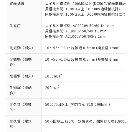
害物質有無と関係のない商品です。
当社制御機器事業取扱商品の中には、
絶縁抵抗
コイルと接点間: 100MΩ以上 (DC500V絶縁抵抗計にて
「×」：最大均質材料含有率が中国RoHSの
仕入先様の事情により、非含有部品として
異極接点間: 100MΩ以上 (DC500V絶縁抵抗計にて)
本サービスの対象外となる商品もある
基準値を超えていることを示します。
いたものが、含有品と判明した場合などや
当社は、これら貴社製品のうち、外国
同極接点間: 100MΩ以上 (DC500V絶縁抵抗計にて)
ことをご了承ください。
「－」：未確認です。当社販売部門へお問
むを得ず変更することがあります。
為替および外国貿易法に定める商品
在庫状況および標準価格照会結果は、
い合わせください。
耐電圧
コイルと接点間: AC2000V 50/60Hz 1min
（以下｢規制貨物等」という）を輸出
記載している更新日時点での社内デー
異極接点間: AC2000V 50/60Hz 1min
*EU RoHS指令（10物質）：
または国外への提供する場合は、日本
記
タに基づき作成されるものであり、閲
説明
鉛(Pb) 1000ppm以下、 水銀(Hg) 1000ppm以下、 カド
同極接点間: AC1000V 50/60Hz 1min
*中国RoHS10物質の基準値 (GB/T26572)：
国政府の輸出許可(または役務取引許
号
覧された時点での実際の在庫および標
ミウム(Cd) 100ppm以下、
Pb(鉛) :1000ppm、 Hg(水銀) : 1000ppm、 Cd(カドミウ
可)を取得するなどの必要な手続きを
六価クロム(Cr(Ⅵ)) 1000ppm以下、ポリ臭化ビフェニル
ム) : 100ppm、
準価格とは異なる場合があることをご
耐振動（耐久）
10～55～10Hz 片振幅 0.5mm (複振幅 1mm)
類(PBB) 1000ppm以下、ポリ臭化ジフェニルエーテル類
Cr(Ⅵ)(六価クロム) : 1000ppm、 PBBs(ポリ臭化ビフェ
とります。
了承ください。
(PBDE) 1000ppm以下、フタル酸ビス(2-エチルヘキシ
○
一定数以上の在庫あり
ニル類) : 1000ppm、 PBDEs(ポリ臭化ジフェニルエーテ
当社は規制貨物を破棄する場合は、完
ル) (DEHP)(別名：DOP) 1000ppm以下、フタル酸ブチ
正式な納期状況および標準価格はお客
ル類) : 1000ppm、
耐振動（誤動
10～55～10Hz 片振幅 0.5mm (複振幅 1mm)
ルベンジル（BBP） 1000ppm以下、フタル酸ジブチル
全に破砕するなど、違法に輸出されな
DBP(フタル酸ジブチル) : 1000ppm、 DIBP(フタル酸ジ
作）
様のお取引先、またはお客様担当のオ
（DBP） 1000ppm以下、フタル酸ジイソブチル
イソブチル) : 1000ppm、 BBP(フタル酸ブチルベンジ
△
一定数には満たないが在庫あり
いよう必要な手段を講じます。
ムロン制御機器販売店・当社販売員に
(DIBP) 1000ppm以下
ル) : 1000ppm、
当社は貴社製品を、核兵器、ミサイ
但し、RoHS指令で産業用監視および制御機器に対する
2
耐衝撃（耐久）
1000m/s
DEHP(フタル酸ビス(2-エチルヘキシル)) : 1000ppm
ご相談ください。
適用除外項目は除く。
ル、化学兵器、生物兵器またはその他
－
在庫なし(最新の在庫状況につ
オムロン制御機器販売店や当社販売拠
フタル酸エステル類の４物質については閾値を超える意
2
耐衝撃（誤動
200m/s
武器並びにこれらの製造装置等に一切
いては、お客様のお取引先、ま
図的な使用がないことを確認しています。
点は「
販売ネットワーク
」をご確認
作）
※2 環境保護使用期限
使用いたしません。
たはお客様担当のオムロン制御
ください。
当社は、貴社製品を第三者に販売する
機器販売店・当社販売員にご確
在庫状況および標準価格結果を当社の
耐久性（機械
5000万回以上 (開閉ひん度18,000回/h)
※2 対応予定月
「ｅ」：有害物質（10物質）のすべてが基
場合は、上記1、2および3の内容を当
認ください)
事前の承諾なく第三者に漏洩または開
的）
準値以下であることを示します。
該第三者に通知します。また当社は、
示しないようお願いします。
部品在庫の切り替え状況などにより、予定
「10」：通常の使用状況下において有害物
販売先および販売に係わる関係者が違
マイパーツ機能（部品リスト作成サー
耐久性（電気
50万回以上 (23℃、定格負荷、開閉ひん度1,800回/h
空
受注生産機種、また在庫状況の
月が前後することがあります。
質が外部に漏えいし、環境に深刻な影響を
法に輸出するおそれがある場合は、取
的）
ビス）をご利用いただくには、I-Web
白
情報を公開していない機種
及ぼさない年数を意味します。
り引きをいたしません。