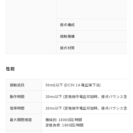
接点構成
接触機構
※1 対応状況
接点材質
対応済み：EU RoHS指令（10物質）の
非含有に対応した製品が提供可能な商品で
す。
性能
対応予定：EU RoHS指令（10物質）の非含
ご利用条件
有に対応した製品に切り替える予定のある
商品です。
接触抵抗
50mΩ以下 (DC5V 1A 電圧降下法)
対応予定なし：EU RoHS指令（10物質）の
以下の条件をお読みいただき、同意のうえ
非含有に非対応の商品で、対応品を出す予
動作時間
20ms以下 (定格操作電圧印加時、接点バウンス含まず
ご利用ください。
定はありません。
復帰時間
調査・確認中：EU RoHS指令（10物質）の
20ms以下 (定格操作電圧印加時、接点バウンス含まず
本サービスは、当社制御機器事業取扱
※1 中国RoHS○×表
非含有の対応状況を調査中または確認中の
商品の当社在庫状況および標準価格
最大開閉頻度
機械的: 18000回/時間
商品です。
(税抜)を提供させていただくもので
定格負荷: 1800回/時間
「○」：最大均質材料含有率が中国RoHSの
非該当品：ライセンス料など無形物で、有
す。
基準値以下であることを示します。