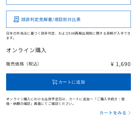
この製品の規格認証/適合状況ページへ
Pb
Hg
Cd
Cr(VI)
その他の認証はこちらのページからご検索ください
該非判定見解書/項目別対比表
O
O
O
O
日本の外為法に基づく該非判定、およびEAR再輸出規制に関する見解が入手でき
ます。
"対応済み"や非含有の記載がされた商品であっても、流通
在庫等で未対応品が混在する可能性があります。
オンライン購入
非含有品が必要な際は、弊社営業部門もしくは販売店へお
問い合わせください。
¥ 1,690
販売価格（税込）
この製品のRoHS/REACH対応状況ページへ
カートに追加
オンライン購入における出荷予定日は、カートに追加～「ご購入手続き：価
格・納期の確認」画面にてご確認ください。
カートをみる