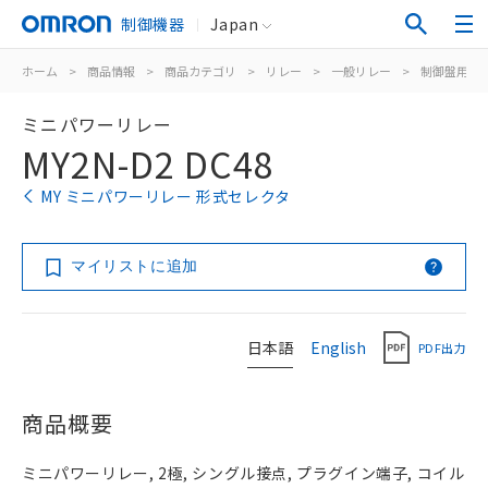
制御機器
Japan
ホーム
>
商品情報
>
商品カテゴリ
>
リレー
>
一般リレー
>
制御盤用
>
ミニパワーリレー
MY2N-D2 DC48
MY ミニパワーリレー 形式セレクタ
マイリストに追加
日本語
English
PDF出力
商品概要
ミニパワーリレー, 2極, シングル接点, プラグイン端子, コイル