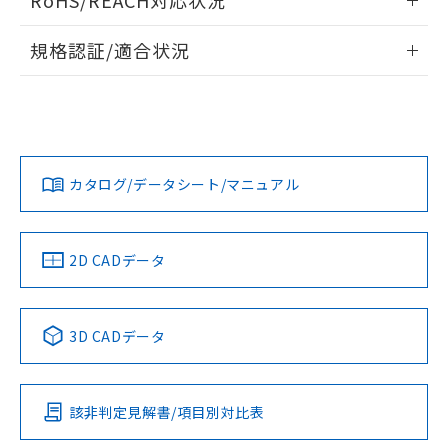
RoHS/REACH対応状況
ドすることができます。
情報更新：2026/7/29
規格認証/適合状況
ログイン/会員登録
EU RoHS
注意事項・凡例
UL認証
CSA認証
CEマーキング
Yes
Yes
Yes
対応状況
対応予定月
※1
※2
ダウンロードデータをご利用いただく前に、以下を必ずお読
みください。
カタログ/データシート/マニュアル
対応済み
ソフトウェアの使用条件
LR型式承認
DNV型式承認
BV型式承認
KR型式承
（イギリス
（ノルウェー
（フランス
（韓国
船舶規格）
船舶規格）
船舶規格）
船舶規格
中国 RoHS
注意事項・凡例
2D CADデータ
Yes
No
No
No
中国 RoHS表
※1 ※2
3D CADデータ
この製品の規格認証/適合状況ページへ
Pb
Hg
Cd
Cr(VI)
その他の認証はこちらのページからご検索ください
該非判定見解書/項目別対比表
X
O
O
O