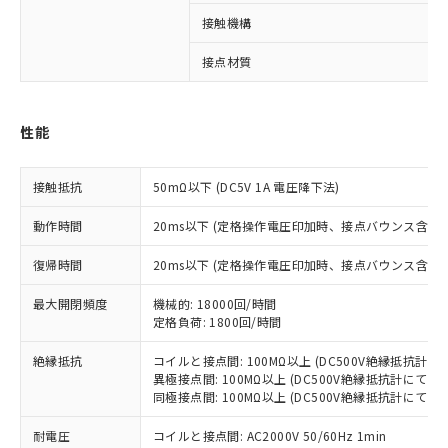
接触機構
接点材質
※1 対応状況
対応済み：EU RoHS指令（10物質）の
性能
非含有に対応した製品が提供可能な商品で
す。
接触抵抗
50mΩ以下 (DC5V 1A 電圧降下法)
対応予定：EU RoHS指令（10物質）の非含
ご利用条件
有に対応した製品に切り替える予定のある
動作時間
20ms以下 (定格操作電圧印加時、接点バウンス含まず
商品です。
対応予定なし：EU RoHS指令（10物質）の
復帰時間
20ms以下 (定格操作電圧印加時、接点バウンス含まず
以下の条件をお読みいただき、同意のうえ
非含有に非対応の商品で、対応品を出す予
ご利用ください。
定はありません。
最大開閉頻度
機械的: 18000回/時間
調査・確認中：EU RoHS指令（10物質）の
定格負荷: 1800回/時間
本サービスは、当社制御機器事業取扱
※1 中国RoHS○×表
非含有の対応状況を調査中または確認中の
商品の当社在庫状況および標準価格
商品です。
絶縁抵抗
コイルと接点間: 100MΩ以上 (DC500V絶縁抵抗計にて
(税抜)を提供させていただくもので
「○」：最大均質材料含有率が中国RoHSの
非該当品：ライセンス料など無形物で、有
異極接点間: 100MΩ以上 (DC500V絶縁抵抗計にて)
す。
基準値以下であることを示します。
同極接点間: 100MΩ以上 (DC500V絶縁抵抗計にて)
害物質有無と関係のない商品です。
当社制御機器事業取扱商品の中には、
「×」：最大均質材料含有率が中国RoHSの
仕入先様の事情により、非含有部品として
本サービスの対象外となる商品もある
耐電圧
コイルと接点間: AC2000V 50/60Hz 1min
基準値を超えていることを示します。
いたものが、含有品と判明した場合などや
当社は、これら貴社製品のうち、外国