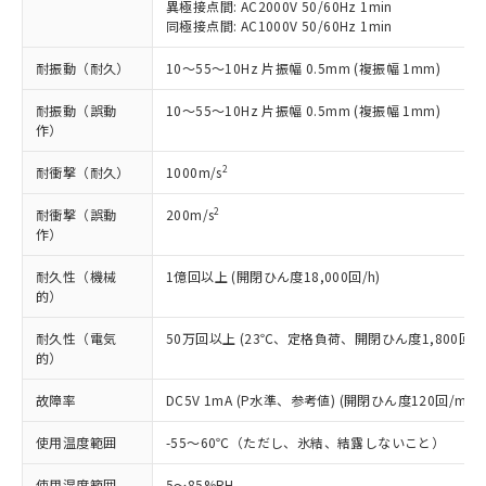
ことをご了承ください。
異極接点間: AC2000V 50/60Hz 1min
「－」：未確認です。当社販売部門へお問
むを得ず変更することがあります。
為替および外国貿易法に定める商品
在庫状況および標準価格照会結果は、
同極接点間: AC1000V 50/60Hz 1min
い合わせください。
（以下｢規制貨物等」という）を輸出
記載している更新日時点での社内デー
*EU RoHS指令（10物質）：
または国外への提供する場合は、日本
耐振動（耐久）
10～55～10Hz 片振幅 0.5mm (複振幅 1mm)
記
タに基づき作成されるものであり、閲
説明
鉛(Pb) 1000ppm以下、 水銀(Hg) 1000ppm以下、 カド
*中国RoHS10物質の基準値 (GB/T26572)：
国政府の輸出許可(または役務取引許
号
覧された時点での実際の在庫および標
ミウム(Cd) 100ppm以下、
Pb(鉛) :1000ppm、 Hg(水銀) : 1000ppm、 Cd(カドミウ
可)を取得するなどの必要な手続きを
耐振動（誤動
10～55～10Hz 片振幅 0.5mm (複振幅 1mm)
六価クロム(Cr(Ⅵ)) 1000ppm以下、ポリ臭化ビフェニル
ム) : 100ppm、
準価格とは異なる場合があることをご
類(PBB) 1000ppm以下、ポリ臭化ジフェニルエーテル類
作）
Cr(Ⅵ)(六価クロム) : 1000ppm、 PBBs(ポリ臭化ビフェ
とります。
了承ください。
(PBDE) 1000ppm以下、フタル酸ビス(2-エチルヘキシ
○
一定数以上の在庫あり
ニル類) : 1000ppm、 PBDEs(ポリ臭化ジフェニルエーテ
当社は規制貨物を破棄する場合は、完
ル) (DEHP)(別名：DOP) 1000ppm以下、フタル酸ブチ
正式な納期状況および標準価格はお客
ル類) : 1000ppm、
2
耐衝撃（耐久）
1000m/s
ルベンジル（BBP） 1000ppm以下、フタル酸ジブチル
全に破砕するなど、違法に輸出されな
DBP(フタル酸ジブチル) : 1000ppm、 DIBP(フタル酸ジ
様のお取引先、またはお客様担当のオ
（DBP） 1000ppm以下、フタル酸ジイソブチル
イソブチル) : 1000ppm、 BBP(フタル酸ブチルベンジ
△
一定数には満たないが在庫あり
いよう必要な手段を講じます。
ムロン制御機器販売店・当社販売員に
(DIBP) 1000ppm以下
ル) : 1000ppm、
2
耐衝撃（誤動
200m/s
当社は貴社製品を、核兵器、ミサイ
但し、RoHS指令で産業用監視および制御機器に対する
DEHP(フタル酸ビス(2-エチルヘキシル)) : 1000ppm
ご相談ください。
作）
適用除外項目は除く。
ル、化学兵器、生物兵器またはその他
－
在庫なし(最新の在庫状況につ
オムロン制御機器販売店や当社販売拠
フタル酸エステル類の４物質については閾値を超える意
武器並びにこれらの製造装置等に一切
いては、お客様のお取引先、ま
図的な使用がないことを確認しています。
点は「
販売ネットワーク
」をご確認
耐久性（機械
1億回以上 (開閉ひん度18,000回/h)
※2 環境保護使用期限
使用いたしません。
たはお客様担当のオムロン制御
的）
ください。
当社は、貴社製品を第三者に販売する
機器販売店・当社販売員にご確
在庫状況および標準価格結果を当社の
※2 対応予定月
「ｅ」：有害物質（10物質）のすべてが基
場合は、上記1、2および3の内容を当
耐久性（電気
50万回以上 (23℃、定格負荷、開閉ひん度1,800回/h
認ください)
事前の承諾なく第三者に漏洩または開
準値以下であることを示します。
的）
該第三者に通知します。また当社は、
示しないようお願いします。
部品在庫の切り替え状況などにより、予定
「10」：通常の使用状況下において有害物
販売先および販売に係わる関係者が違
マイパーツ機能（部品リスト作成サー
空
受注生産機種、また在庫状況の
故障率
DC5V 1mA (P水準、参考値) (開閉ひん度120回/min)
月が前後することがあります。
質が外部に漏えいし、環境に深刻な影響を
法に輸出するおそれがある場合は、取
ビス）をご利用いただくには、I-Web
白
情報を公開していない機種
及ぼさない年数を意味します。
り引きをいたしません。
メンバーズにご登録されている必要が
使用温度範囲
-55～60℃（ただし、氷結、結露しないこと）
「－」：未確認です。当社販売部門へお問
あります。
い合わせください。
お客様が当ウェブサイト上で当社にご
使用湿度範囲
5～85%RH