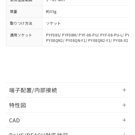
※3 非含有証明書ダウンロード
登録された部品リストについて、当社
および当社の共同利用者が、当社の製
質量
約35g
下記の非含有証明書をダウンロードするこ
品・サービスに関するお客様との取
とができます。
取りつけ方法
ソケット
合意する
キャンセル
引・商談に必要な範囲で利用すること
をご了承ください。
EU RoHS指令（10物質）の非含有証明書
適用ソケット
PYF08S/ PYF08M/ PYF-08-PU/ PYF-08-PU-L/ PYFZ
※当社の共同利用者とは、
"個人情報
PY08QN2/ PY08QN-Y1/ PY08QN2-Y1/ PY08-02
51物質の非含有証明書（当社基準）
の共同利用に関して"
の「1.共同利
※本証明書は発行日時点で非含有を証明す
用者の範囲」に記載されている法人を
るもので、過去に遡って非含有を証明する
指します。
ものではありません。
また、RoHS指令のフタル酸エステル類４
物質の対応では、対応完了までの期間は出
荷製品に未対応品が混在することから備考
欄に対応日を記載しておりました。
端子配置/内部接続
既に当社にて対応品への在庫切替を完了
していることから、特段のことがない限
情報更新：2026/06/08
特性図
り、2022年1月12日より割愛しておりま
す。
端子配置/内部接続
情報更新：2026/06/08
CAD
開閉容量
ログイン/会員登録いただくと、CADデータをダウンロー