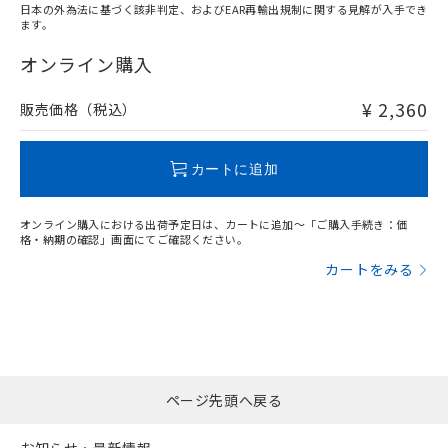
日本の外為法に基づく該非判定、およびEAR再輸出規制に関する見解が入手でき
ます。
"対応済み"や非含有の記載がされた商品であっても、流通
在庫等で未対応品が混在する可能性があります。
オンライン購入
非含有品が必要な際は、弊社営業部門もしくは販売店へお
問い合わせください。
¥ 2,360
販売価格（税込）
この製品のRoHS/REACH対応状況ページへ
カートに追加
オンライン購入における出荷予定日は、カートに追加～「ご購入手続き：価
格・納期の確認」画面にてご確認ください。
カートをみる
ページ先頭へ戻る
お知らせ・最新情報