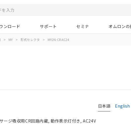
ウンロード
サポート
セミナ
オムロンの
用
>
MY
>
形式セレクタ
>
MY2N-CR AC24
日本語
English
サージ吸収用CR回路内蔵, 動作表示灯付き, AC24V