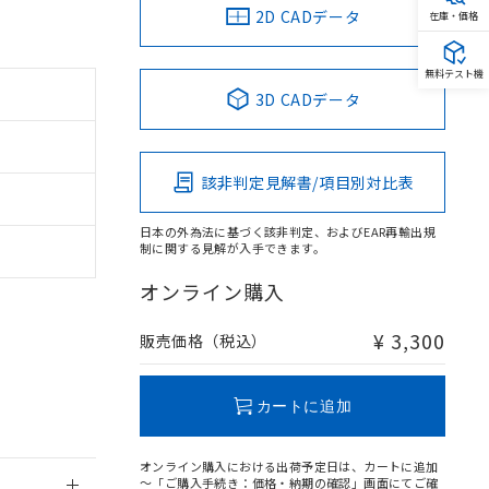
2D CADデータ
在庫・価格
無料テスト機
3D CADデータ
。
商品です。
該非判定見解書/項目別対比表
定はありません。
商品です。
日本の外為法に基づく該非判定、およびEAR再輸出規
制に関する見解が入手できます。
を得ず変更すること
オンライン購入
を提供させていただ
規制貨物等」とい
¥ 3,300
販売価格（税込）
引許可)を取得する
BDE) 1000ppm以下、
をご了承ください。
0ppm以下、フタル酸ジブチ
基づき作成されるも
う必要な手段を講じ
カートに追加
ことをご了承くださ
) : 1000ppm、
 1000ppm、
びにこれらの製造装
オンライン購入における出荷予定日は、カートに追加
ン制御機器販売店・
～「ご購入手続き：価格・納期の確認」画面にてご確