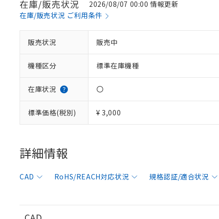
在庫/販売状況
2026/08/07 00:00 情報更新
在庫/販売状況 ご利用条件
販売状況
販売中
※1 対応状況
機種区分
標準在庫機種
対応済み：EU
対応予定：EU R
対応予定なし：EU
在庫状況
〇
調査・確認中：EU
ご利用条件
非該当品：ライセ
標準価格(税別)
¥ 3,000
※1 中国RoHS
仕入先様の事情に
があります。
以下の条件をお読
「○」：最大均質
「×」：最大均質
詳細情報
本サービスは
当社は、これ
*EU RoHS指令（10物
「－」：未確認で
鉛(Pb) 1000ppm以下、
くものです。
う）を輸出ま
記
説明
六価クロム(Cr(Ⅵ)) 1
当社制御機器
などの必要な
フタル酸ビス(2-エチルヘ
号
CAD
RoHS/REACH対応状況
規格認証/適合状況
*中国RoHS10物質の基準値 
ル（DBP） 1000ppm
在庫状況およ
当社は規制貨
Pb(鉛) :1000ppm、 Hg
但し、RoHS指令で産
のであり、閲
ます。
Cr(Ⅵ)(六価クロム) : 
フタル酸エステル類の４
○
一定数以
DBP(フタル酸ジブチル) :
い。
当社は貴社製
DEHP(フタル酸ビス(2-エ
正式な納期状
置等に一切使
CAD