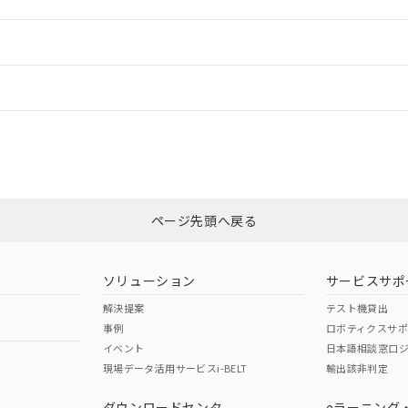
ご相談ください。
は満たないが在庫あり
製品を第三者に販売する場合は、上記1、2および3の内容を当該第
機器販売店や当社販売拠点は「
販売ネットワーク
」をご確認くだ
販売先および販売に係わる関係者が違法に輸出するおそれがある場
用期限
情報更新
び標準価格結果を当社の事前の承諾なく第三者に漏洩または開示し
え状況などにより、予定月が前後することがあります。
(最新の在庫状況については、お客様のお取引先、またはお客様担当
（10物質）のすべてが基準値以下であることを示します。
店・当社販売員にご確認ください)
ードすることができます。
能（部品リスト作成サービス）をご利用いただくには、I-Webメン
使用状況下において有害物質が外部に漏えいし、環境に深刻な影響を
あります。
機種、また在庫状況の情報を公開していない機種
ェブサイト上で当社にご登録された部品リストについて、当社およ
書ダウンロード
す。当社販売部門へお問い合わせください。
CCC認証
電波法
ログイン/会員登録
品・サービスに関するお客様との取引・商談に必要な範囲で利用す
合意する
キャンセル
書をダウンロードすることができます。
利用者とは、
N/A
"個人情報の共同利用に関して"
N/A
の「1.共同利用者の
非含有証明書
※3
します。
10物質）の非含有証明書
みください。
明書（当社基準）
ページ先頭へ戻る
ダウンロードはこちら
日時点で非含有を証明するもので、過去に遡って非含有を証明するも
令のフタル酸エステル類４物質の対応では、対応完了までの期間は出
型式承認
NK型式承認
ABS型式承認
備考欄に対応日を記載しておりました。
韓国
（日本
（アメリカ
ソリューション
サービスサポ
品への在庫切替を完了していることから、特段のことがない限り、20
舶規格）
船舶規格）
船舶規格）
解決提案
テスト機貸出
す。
事例
ロボティクスサ
No
No
イベント
日本語相談窓口
現場データ活用サービスi-BELT
輸出該非判定
I)
PBBs
PBDEs
DBP
ダウンロードセンタ
eラーニング