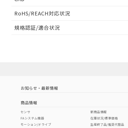
当社販売員に
※2 対応予定月
△
一定数に
当社は、貴社
オムロン制御
また当社は、
※2 環境保護使
RoHS/REACH対応状況
在庫状況およ
部品在庫の切り替
たしません。
－
在庫なし
す。
「ｅ」：有害物質
機器販売
ログイン/会員登録いただくと、CADデータをダウンロ
マイパーツ機
規格認証/適合状況
「10」：通常の
ている必要が
味します。
空
受注生産
EU RoHS
注意事項・凡例
お客様が当ウ
※3 非含有証明
「－」：未確認で
白
UL認証
CSA認証
CEマーキング
が、当社の製
さい。
下記の非含有証明
Yes
Yes
Yes
※当社の共同
対応状況
対応予定月
※1
※2
いる法人を指
EU RoHS指令（
ダウンロードデータをご利用いただく前に、以下を必ずお読
51物質の非含有証
対応済み
ソフトウェアの使用条件
※本証明書は発行
また、RoHS指
LR型式承認
DNV型式承認
BV型式承認
KR
混在することから
（イギリス
（ノルウェー
（フランス
（
お知らせ・最新情報
中国 RoHS
注意事項・凡例
既に当社にて対応
船舶規格）
船舶規格）
船舶規格）
船
り割愛しておりま
商品情報
No
No
No
No
中国 RoHS表
※1 ※2
センサ
新商品情報
FAシステム機器
在庫状況/標準価格
Pb
Hg
Cd
Cr(V
モーション/ドライブ
生産終了品/推奨代替品