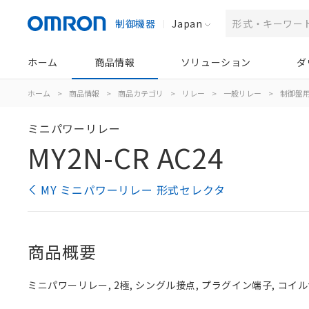
制御機器
Japan
ホーム
商品情報
ソリューション
ダ
ホーム
>
商品情報
>
商品カテゴリ
>
リレー
>
一般リレー
>
制御盤
ミニパワーリレー
MY2N-CR AC24
MY ミニパワーリレー 形式セレクタ
商品概要
ミニパワーリレー, 2極, シングル接点, プラグイン端子, コイル