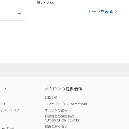
三者に通知します。
認ください。
さい。
合は、取り引きをい
：2018/8/1
カートをみる
ないようお願いしま
のオムロン制御
情報更新：
バーズにご登録され
及ぼさない年数を意
び当社の共同利用者
ることをご了承くだ
範囲」に記載されて
のではありません。
荷製品に未対応品が
ート
オムロンの提供価値
22年1月12日よ
目指す姿
ポート
コンセプト「i-Automation!」
ジャパンデスク
オムロンの強み
お客様との共創拠点
AUTOMATION CENTER
DIBP
BBP
DEHP
環境保護
技術を磨く現場
・セミナ