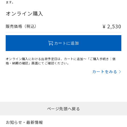
オムロン制御機器販売店や当社販売拠
フタル酸エステル類の４物質については閾値を超える意
ます。
武器並びにこれらの製造装置等に一切
いては、お客様のお取引先、ま
図的な使用がないことを確認しています。
"対応済み"や非含有の記載がされた商品であっても、流通
点は「
販売ネットワーク
」をご確認
※2 環境保護使用期限
使用いたしません。
たはお客様担当のオムロン制御
在庫等で未対応品が混在する可能性があります。
オンライン購入
ください。
当社は、貴社製品を第三者に販売する
機器販売店・当社販売員にご確
非含有品が必要な際は、弊社営業部門もしくは販売店へお
在庫状況および標準価格結果を当社の
※2 対応予定月
「ｅ」：有害物質（10物質）のすべてが基
場合は、上記1、2および3の内容を当
認ください)
問い合わせください。
事前の承諾なく第三者に漏洩または開
¥ 2,530
販売価格（税込）
準値以下であることを示します。
該第三者に通知します。また当社は、
示しないようお願いします。
部品在庫の切り替え状況などにより、予定
「10」：通常の使用状況下において有害物
販売先および販売に係わる関係者が違
マイパーツ機能（部品リスト作成サー
空
受注生産機種、また在庫状況の
この製品のRoHS/REACH対応状況ページへ
月が前後することがあります。
質が外部に漏えいし、環境に深刻な影響を
法に輸出するおそれがある場合は、取
ビス）をご利用いただくには、I-Web
白
情報を公開していない機種
カートに追加
及ぼさない年数を意味します。
り引きをいたしません。
メンバーズにご登録されている必要が
「－」：未確認です。当社販売部門へお問
あります。
い合わせください。
オンライン購入における出荷予定日は、カートに追加～「ご購入手続き：価
お客様が当ウェブサイト上で当社にご
格・納期の確認」画面にてご確認ください。
※3 非含有証明書ダウンロード
登録された部品リストについて、当社
カートをみる
および当社の共同利用者が、当社の製
下記の非含有証明書をダウンロードするこ
品・サービスに関するお客様との取
とができます。
合意する
キャンセル
引・商談に必要な範囲で利用すること
をご了承ください。
EU RoHS指令（10物質）の非含有証明書
※当社の共同利用者とは、
"個人情報
51物質の非含有証明書（当社基準）
の共同利用に関して"
の「1.共同利
※本証明書は発行日時点で非含有を証明す
用者の範囲」に記載されている法人を
ページ先頭へ戻る
るもので、過去に遡って非含有を証明する
指します。
ものではありません。
お知らせ・最新情報
また、RoHS指令のフタル酸エステル類４