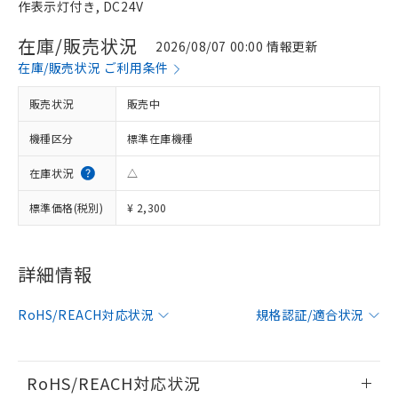
作表示灯付き, DC24V
在庫/販売状況
2026/08/07 00:00 情報更新
在庫/販売状況 ご利用条件
販売状況
販売中
機種区分
標準在庫機種
在庫状況
△
標準価格(税別)
¥ 2,300
※1 対応状況
詳細情報
対応済み：EU RoHS指令（10物質）の
RoHS/REACH対応状況
規格認証/適合状況
非含有に対応した製品が提供可能な商品で
す。
対応予定：EU RoHS指令（10物質）の非含
ご利用条件
有に対応した製品に切り替える予定のある
RoHS/REACH対応状況
商品です。