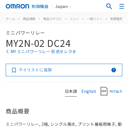
制御機器
Japan
ホーム
>
商品情報
>
商品カテゴリ
>
リレー
>
一般リレー
>
制御盤用
>
ミニパワーリレー
MY2N-02 DC24
MY ミニパワーリレー 形式セレクタ
マイリストに追加
日本語
English
PDF出力
商品概要
ミニパワーリレー, 2極, シングル接点, プリント基板用端子, 動