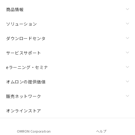
物質の対応では、対応完了までの期間は出
荷製品に未対応品が混在することから備考
商品情報
欄に対応日を記載しておりました。
既に当社にて対応品への在庫切替を完了
ソリューション
していることから、特段のことがない限
り、2022年1月12日より割愛しておりま
ダウンロードセンタ
す。
サービスサポート
eラーニング・セミナ
オムロンの提供価値
販売ネットワーク
オンラインストア
OMRON Corporation
ヘルプ