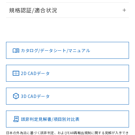
情報更新：2026/7/29
対応予定なし：EU RoHS指令（10物質）の
規格認証/適合状況
以下の条件をお読みいただき、同意のうえ
非含有に非対応の商品で、対応品を出す予
ご利用ください。
定はありません。
EU RoHS
注意事項・凡例
UL認証
CSA認証
CEマーキング
調査・確認中：EU RoHS指令（10物質）の
本サービスは、当社制御機器事業取扱
※1 中国RoHS○×表
非含有の対応状況を調査中または確認中の
商品の当社在庫状況および標準価格
Yes
Yes
N/A
商品です。
対応状況
対応予定月
※1
※2
(税抜)を提供させていただくもので
「○」：最大均質材料含有率が中国RoHSの
非該当品：ライセンス料など無形物で、有
す。
基準値以下であることを示します。
カタログ/データシート/マニュアル
害物質有無と関係のない商品です。
対応済み
当社制御機器事業取扱商品の中には、
「×」：最大均質材料含有率が中国RoHSの
仕入先様の事情により、非含有部品として
本サービスの対象外となる商品もある
LR型式承認
DNV型式承認
BV型式承認
KR型式承
基準値を超えていることを示します。
いたものが、含有品と判明した場合などや
当社は、これら貴社製品のうち、外国
（イギリス
（ノルウェー
（フランス
（韓国
ことをご了承ください。
「－」：未確認です。当社販売部門へお問
むを得ず変更することがあります。
為替および外国貿易法に定める商品
船舶規格）
船舶規格）
船舶規格）
船舶規格
中国 RoHS
注意事項・凡例
在庫状況および標準価格照会結果は、
2D CADデータ
い合わせください。
（以下｢規制貨物等」という）を輸出
記載している更新日時点での社内デー
Yes
*EU RoHS指令（10物質）：
No
No
No
または国外への提供する場合は、日本
記
タに基づき作成されるものであり、閲
説明
鉛(Pb) 1000ppm以下、 水銀(Hg) 1000ppm以下、 カド
*中国RoHS10物質の基準値 (GB/T26572)：
国政府の輸出許可(または役務取引許
号
覧された時点での実際の在庫および標
ミウム(Cd) 100ppm以下、
中国 RoHS表
※1 ※2
Pb(鉛) :1000ppm、 Hg(水銀) : 1000ppm、 Cd(カドミウ
可)を取得するなどの必要な手続きを
3D CADデータ
六価クロム(Cr(Ⅵ)) 1000ppm以下、ポリ臭化ビフェニル
ム) : 100ppm、
準価格とは異なる場合があることをご
類(PBB) 1000ppm以下、ポリ臭化ジフェニルエーテル類
Cr(Ⅵ)(六価クロム) : 1000ppm、 PBBs(ポリ臭化ビフェ
とります。
この製品の規格認証/適合状況ページへ
Pb
Hg
Cd
Cr(VI)
了承ください。
(PBDE) 1000ppm以下、フタル酸ビス(2-エチルヘキシ
○
一定数以上の在庫あり
ニル類) : 1000ppm、 PBDEs(ポリ臭化ジフェニルエーテ
当社は規制貨物を破棄する場合は、完
その他の認証はこちらのページからご検索ください
ル) (DEHP)(別名：DOP) 1000ppm以下、フタル酸ブチ
正式な納期状況および標準価格はお客
ル類) : 1000ppm、
ルベンジル（BBP） 1000ppm以下、フタル酸ジブチル
全に破砕するなど、違法に輸出されな
DBP(フタル酸ジブチル) : 1000ppm、 DIBP(フタル酸ジ
様のお取引先、またはお客様担当のオ
（DBP） 1000ppm以下、フタル酸ジイソブチル
該非判定見解書/項目別対比表
イソブチル) : 1000ppm、 BBP(フタル酸ブチルベンジ
△
一定数には満たないが在庫あり
O
O
O
O
いよう必要な手段を講じます。
ムロン制御機器販売店・当社販売員に
(DIBP) 1000ppm以下
ル) : 1000ppm、
当社は貴社製品を、核兵器、ミサイ
但し、RoHS指令で産業用監視および制御機器に対する
DEHP(フタル酸ビス(2-エチルヘキシル)) : 1000ppm
ご相談ください。
適用除外項目は除く。
日本の外為法に基づく該非判定、およびEAR再輸出規制に関する見解が入手でき
ル、化学兵器、生物兵器またはその他
－
在庫なし(最新の在庫状況につ