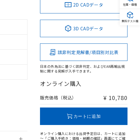
2D CADデータ
在庫・価格
無料テスト機
3D CADデータ
。
商品です。
定はありません。
該非判定見解書/項目別対比表
商品です。
日本の外為法に基づく該非判定、およびEAR再輸出規
を得ず変更すること
制に関する見解が入手できます。
オンライン購入
を提供させていただ
規制貨物等」とい
引許可)を取得する
¥ 10,780
販売価格（税込）
BDE) 1000ppm以下、
をご了承ください。
0ppm以下、フタル酸ジブチ
基づき作成されるも
う必要な手段を講じ
ことをご了承くださ
) : 1000ppm、
カートに追加
 1000ppm、
びにこれらの製造装
ン制御機器販売店・
オンライン購入における出荷予定日は、カートに追加
三者に通知します。
～「ご購入手続き：価格・納期の確認」画面にてご確