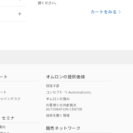
さい。
合は、取り引きをい
認ください。
ないようお願いしま
のオムロン制御
2026/7/29
カートをみる
バーズにご登録され
及ぼさない年数を意
び当社の共同利用者
ることをご了承くだ
範囲」に記載されて
のではありません。
荷製品に未対応品が
ート
オムロンの提供価値
目指す姿
22年1月12日よ
ポート
コンセプト「i-Automation!」
ジャパンデスク
オムロンの強み
お客様との共創拠点
AUTOMATION CENTER
DIBP
BBP
DEHP
環境保護
技術を磨く現場
・セミナ
状況ページへ
使用期限
検索ください
案内
販売ネットワーク