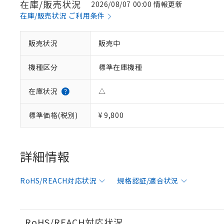
在庫/販売状況
2026/08/07 00:00 情報更新
在庫/販売状況 ご利用条件
※1 対応状況
販売状況
販売中
対応済み：EU
機種区分
標準在庫機種
対応予定：EU R
対応予定なし：EU
調査・確認中：EU
ご利用条件
在庫状況
△
非該当品：ライセ
※1 中国RoHS
仕入先様の事情に
標準価格(税別)
¥ 9,800
があります。
以下の条件をお読
「○」：最大均質
「×」：最大均質
本サービスは
当社は、これ
*EU RoHS指令（10物
「－」：未確認で
鉛(Pb) 1000ppm以下、
くものです。
う）を輸出ま
詳細情報
記
説明
六価クロム(Cr(Ⅵ)) 1
当社制御機器
などの必要な
フタル酸ビス(2-エチルヘ
号
*中国RoHS10物質の基準値 
ル（DBP） 1000ppm
在庫状況およ
当社は規制貨
Pb(鉛) :1000ppm、 Hg
但し、RoHS指令で産
RoHS/REACH対応状況
規格認証/適合状況
のであり、閲
ます。
Cr(Ⅵ)(六価クロム) : 
フタル酸エステル類の４
○
一定数以
DBP(フタル酸ジブチル) :
い。
当社は貴社製
DEHP(フタル酸ビス(2-エ
正式な納期状
置等に一切使
当社販売員に
※2 対応予定月
△
一定数に
当社は、貴社
RoHS/REACH対応状況