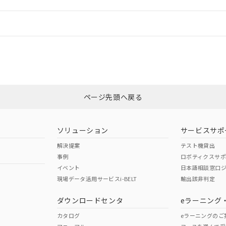
機器販売店や当社販売拠点は「
販売ネットワーク
」をご確認くだ
販売先および販売に係わる関係者が違法に輸出するおそれがある場
用期限
び標準価格結果を当社の事前の承諾なく第三者に漏洩または開示し
え状況などにより、予定月が前後することがあります。
(最新の在庫状況については、お客様のお取引先、またはお客様担当
情報更新：
（10物質）のすべてが基準値以下であることを示します。
店・当社販売員にご確認ください)
能（部品リスト作成サービス）をご利用いただくには、I-Webメン
使用状況下において有害物質が外部に漏えいし、環境に深刻な影響を
あります。
CCC認証
電波法
機種、また在庫状況の情報を公開していない機種
ェブサイト上で当社にご登録された部品リストについて、当社およ
書ダウンロード
す。当社販売部門へお問い合わせください。
品・サービスに関するお客様との取引・商談に必要な範囲で利用す
合意する
キャンセル
N/A
N/A
非含有証明書
※3
書をダウンロードすることができます。
利用者とは、
"個人情報の共同利用に関して"
の「1.共同利用者の
します。
ページ先頭へ戻る
10物質）の非含有証明書
ダウンロードはこちら
明書（当社基準）
型式承認
NK型式承認
ABS型式承認
日時点で非含有を証明するもので、過去に遡って非含有を証明するも
韓国
（日本
（アメリカ
令のフタル酸エステル類４物質の対応では、対応完了までの期間は出
ソリューション
サービスサポ
舶規格）
船舶規格）
船舶規格）
備考欄に対応日を記載しておりました。
解決提案
テスト機貸出
品への在庫切替を完了していることから、特段のことがない限り、20
事例
ロボティクスサ
す。
No
No
イベント
日本語相談窓口
現場データ活用サービスi-BELT
輸出該非判定
I)
PBBs
PBDEs
DBP
ダウンロードセンタ
eラーニング
この製品の規格認証/適合
その他の認証はこちらのページからご
カタログ
eラーニングのご