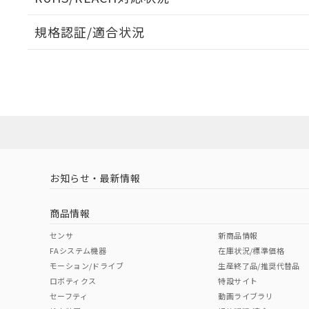
オムロン制御
また当社は、
※2 環境保護使
在庫状況およ
部品在庫の切り替
たしません。
－
在庫なし
規格認証/適合状況
す。
「ｅ」：有害物質
機器販売
マイパーツ機
「10」：通常の
EU RoHS
注意事項・凡例
ている必要が
味します。
UL認証
CSA認証
CEマーキング
空
受注生産
お客様が当ウ
※3 非含有証明
「－」：未確認で
白
が、当社の製
No
No
No
対応状況
対応予定月
※1
※2
さい。
下記の非含有証明
※当社の共同
いる法人を指
EU RoHS指令（
対応済み
51物質の非含有証
LR型式承認
DNV型式承認
BV型式承認
KR
※本証明書は発行
（イギリス
（ノルウェー
（フランス
（
また、RoHS指
お知らせ・最新情報
中国 RoHS
注意事項・凡例
船舶規格）
船舶規格）
船舶規格）
船
混在することから
既に当社にて対応
商品情報
り割愛しておりま
No
No
No
No
中国 RoHS表
※1 ※2
センサ
新商品情報
FAシステム機器
在庫状況/標準価格
Pb
Hg
Cd
Cr(V
モーション/ドライブ
生産終了品/推奨代替品
ロボティクス
特設サイト
セーフティ
動画ライブラリ