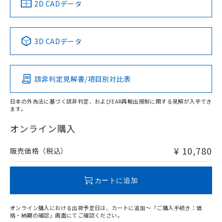
中国 RoHS
注意事項・凡例
2D CADデータ
No
No
No
No
中国 RoHS表
※1 ※2
3D CADデータ
この製品の規格認証/適合状況ページへ
Pb
Hg
Cd
Cr(VI)
その他の認証はこちらのページからご検索ください
該非判定見解書/項目別対比表
X
O
O
O
日本の外為法に基づく該非判定、およびEAR再輸出規制に関する見解が入手でき
ます。
"対応済み"や非含有の記載がされた商品であっても、流通
在庫等で未対応品が混在する可能性があります。
オンライン購入
非含有品が必要な際は、弊社営業部門もしくは販売店へお
問い合わせください。
¥ 10,780
販売価格（税込）
この製品のRoHS/REACH対応状況ページへ
カートに追加
オンライン購入における出荷予定日は、カートに追加～「ご購入手続き：価
格・納期の確認」画面にてご確認ください。