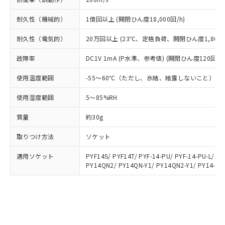
部品在庫の切り替え状況などにより、予定
「10」：通常の使用状況下において有害物
販売先および販売に係わる関係者が違
マイパーツ機能（部品リスト作成サー
空
受注生産機種、また在庫状況の
月が前後することがあります。
質が外部に漏えいし、環境に深刻な影響を
法に輸出するおそれがある場合は、取
ビス）をご利用いただくには、I-Web
白
情報を公開していない機種
耐久性（機械的）
1億回以上 (開閉ひん度18,000回/h)
及ぼさない年数を意味します。
り引きをいたしません。
メンバーズにご登録されている必要が
「－」：未確認です。当社販売部門へお問
あります。
耐久性（電気的）
20万回以上 (23℃、定格負荷、開閉ひん度1,800回
い合わせください。
お客様が当ウェブサイト上で当社にご
※3 非含有証明書ダウンロード
登録された部品リストについて、当社
故障率
DC1V 1mA (P水準、参考値) (開閉ひん度120回/mi
および当社の共同利用者が、当社の製
下記の非含有証明書をダウンロードするこ
使用温度範囲
-55～60℃（ただし、氷結、結露しないこと）
品・サービスに関するお客様との取
とができます。
合意する
キャンセル
引・商談に必要な範囲で利用すること
使用湿度範囲
5～85%RH
をご了承ください。
EU RoHS指令（10物質）の非含有証明書
※当社の共同利用者とは、
"個人情報
51物質の非含有証明書（当社基準）
質量
約30g
の共同利用に関して"
の「1.共同利
※本証明書は発行日時点で非含有を証明す
用者の範囲」に記載されている法人を
取りつけ方法
ソケット
るもので、過去に遡って非含有を証明する
指します。
ものではありません。
適用ソケット
PYF14S/ PYF14T/ PYF-14-PU/ PYF-14-PU-L/ PY
また、RoHS指令のフタル酸エステル類４
PY14QN2/ PY14QN-Y1/ PY14QN2-Y1/ PY14-02
物質の対応では、対応完了までの期間は出
荷製品に未対応品が混在することから備考
欄に対応日を記載しておりました。
既に当社にて対応品への在庫切替を完了
していることから、特段のことがない限
り、2022年1月12日より割愛しておりま