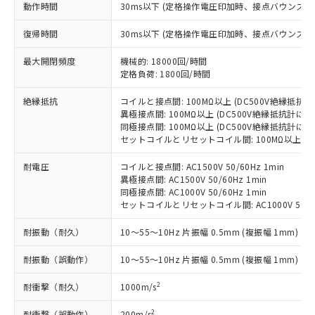
商品です。
動作時間
30ms以下 (定格操作電圧印加時、接点バウンス含
(税抜)を提供させていただくもので
「○」：最大均質材料含有率が中国RoHSの
非該当品：ライセンス料など無形物で、有
す。
基準値以下であることを示します。
復帰時間
害物質有無と関係のない商品です。
30ms以下 (定格操作電圧印加時、接点バウンス含
当社制御機器事業取扱商品の中には、
「×」：最大均質材料含有率が中国RoHSの
仕入先様の事情により、非含有部品として
本サービスの対象外となる商品もある
最大開閉頻度
基準値を超えていることを示します。
機械的: 18000回/時間
いたものが、含有品と判明した場合などや
当社は、これら貴社製品のうち、外国
ことをご了承ください。
定格負荷: 1800回/時間
「－」：未確認です。当社販売部門へお問
むを得ず変更することがあります。
為替および外国貿易法に定める商品
在庫状況および標準価格照会結果は、
い合わせください。
（以下｢規制貨物等」という）を輸出
記載している更新日時点での社内デー
絶縁抵抗
コイルと接点間: 100MΩ以上 (DC500V絶縁抵抗計
*EU RoHS指令（10物質）：
または国外への提供する場合は、日本
異極接点間: 100MΩ以上 (DC500V絶縁抵抗計にて
記
タに基づき作成されるものであり、閲
説明
鉛(Pb) 1000ppm以下、 水銀(Hg) 1000ppm以下、 カド
*中国RoHS10物質の基準値 (GB/T26572)：
国政府の輸出許可(または役務取引許
同極接点間: 100MΩ以上 (DC500V絶縁抵抗計にて
号
覧された時点での実際の在庫および標
ミウム(Cd) 100ppm以下、
Pb(鉛) :1000ppm、 Hg(水銀) : 1000ppm、 Cd(カドミウ
セットコイルとリセットコイル間: 100MΩ以上 (D
可)を取得するなどの必要な手続きを
六価クロム(Cr(Ⅵ)) 1000ppm以下、ポリ臭化ビフェニル
ム) : 100ppm、
準価格とは異なる場合があることをご
類(PBB) 1000ppm以下、ポリ臭化ジフェニルエーテル類
Cr(Ⅵ)(六価クロム) : 1000ppm、 PBBs(ポリ臭化ビフェ
とります。
了承ください。
(PBDE) 1000ppm以下、フタル酸ビス(2-エチルヘキシ
○
一定数以上の在庫あり
ニル類) : 1000ppm、 PBDEs(ポリ臭化ジフェニルエーテ
耐電圧
コイルと接点間: AC1500V 50/60Hz 1min
当社は規制貨物を破棄する場合は、完
ル) (DEHP)(別名：DOP) 1000ppm以下、フタル酸ブチ
正式な納期状況および標準価格はお客
ル類) : 1000ppm、
異極接点間: AC1500V 50/60Hz 1min
ルベンジル（BBP） 1000ppm以下、フタル酸ジブチル
全に破砕するなど、違法に輸出されな
DBP(フタル酸ジブチル) : 1000ppm、 DIBP(フタル酸ジ
様のお取引先、またはお客様担当のオ
同極接点間: AC1000V 50/60Hz 1min
（DBP） 1000ppm以下、フタル酸ジイソブチル
イソブチル) : 1000ppm、 BBP(フタル酸ブチルベンジ
△
一定数には満たないが在庫あり
いよう必要な手段を講じます。
ムロン制御機器販売店・当社販売員に
(DIBP) 1000ppm以下
セットコイルとリセットコイル間: AC1000V 50/60
ル) : 1000ppm、
当社は貴社製品を、核兵器、ミサイ
但し、RoHS指令で産業用監視および制御機器に対する
DEHP(フタル酸ビス(2-エチルヘキシル)) : 1000ppm
ご相談ください。
適用除外項目は除く。
ル、化学兵器、生物兵器またはその他
－
在庫なし(最新の在庫状況につ
耐振動（耐久）
10～55～10Hz 片振幅 0.5mm (複振幅 1mm)
オムロン制御機器販売店や当社販売拠
フタル酸エステル類の４物質については閾値を超える意
武器並びにこれらの製造装置等に一切
いては、お客様のお取引先、ま
図的な使用がないことを確認しています。
点は「
販売ネットワーク
」をご確認
※2 環境保護使用期限
使用いたしません。
耐振動（誤動作）
10～55～10Hz 片振幅 0.5mm (複振幅 1mm)
たはお客様担当のオムロン制御
ください。
当社は、貴社製品を第三者に販売する
機器販売店・当社販売員にご確
在庫状況および標準価格結果を当社の
※2 対応予定月
「ｅ」：有害物質（10物質）のすべてが基
2
耐衝撃（耐久）
1000m/s
場合は、上記1、2および3の内容を当
認ください)
事前の承諾なく第三者に漏洩または開
準値以下であることを示します。
該第三者に通知します。また当社は、
示しないようお願いします。
2
耐衝撃（誤動作）
200m/s