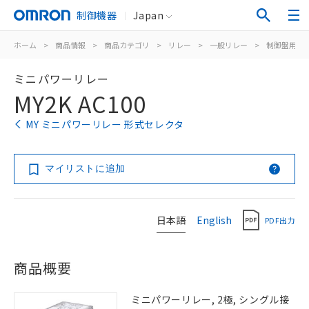
制御機器
Japan
ホーム
>
商品情報
>
商品カテゴリ
>
リレー
>
一般リレー
>
制御盤用
>
ミニパワーリレー
MY2K AC100
MY ミニパワーリレー 形式セレクタ
マイリストに追加
日本語
English
PDF出力
商品概要
ミニパワーリレー, 2極, シングル接