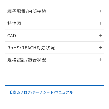
す。
端子配置/内部接続
情報更新：2026/06/08
特性図
端子配置/内部接続
情報更新：2026/06/08
CAD
開閉容量
ログイン/会員登録いただくと、CADデータをダウンロー
RoHS/REACH対応状況
ドすることができます。
情報更新：2026/7/29
規格認証/適合状況
ログイン/会員登録
EU RoHS
注意事項・凡例
UL認証
CSA認証
CEマーキング
No
No
No
対応状況
対応予定月
※1
※2
ダウンロードデータをご利用いただく前に、以下を必ずお読
みください。
カタログ/データシート/マニュアル
対応済み
ソフトウェアの使用条件
LR型式承認
DNV型式承認
BV型式承認
KR型式承
（イギリス
（ノルウェー
（フランス
（韓国
船舶規格）
船舶規格）
船舶規格）
船舶規格