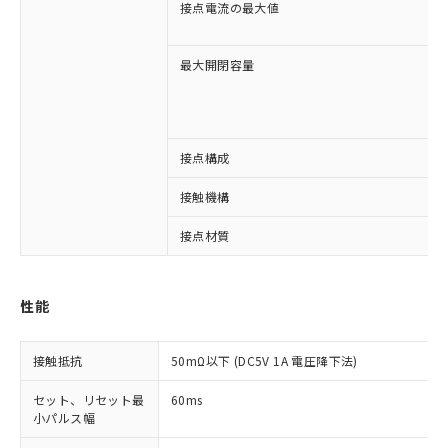
接点電流の最大値
最大開閉容量
接点構成
※1 対応状況
接触機構
対応済み：EU RoHS指令（10物質）の
接点材質
非含有に対応した製品が提供可能な商品で
す。
対応予定：EU RoHS指令（10物質）の非含
ご利用条件
性能
有に対応した製品に切り替える予定のある
商品です。
対応予定なし：EU RoHS指令（10物質）の
接触抵抗
50mΩ以下 (DC5V 1A 電圧降下法)
以下の条件をお読みいただき、同意のうえ
非含有に非対応の商品で、対応品を出す予
ご利用ください。
定はありません。
セット、リセット最
60ms
調査・確認中：EU RoHS指令（10物質）の
小パルス幅
本サービスは、当社制御機器事業取扱
※1 中国RoHS○×表
非含有の対応状況を調査中または確認中の
商品の当社在庫状況および標準価格