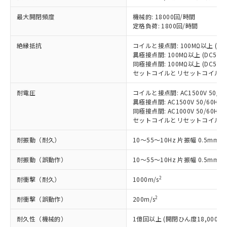
「－」：未確認です。当社販売部門へお問
むを得ず変更することがあります。
為替および外国貿易法に定める商品
在庫状況および標準価格照会結果は、
い合わせください。
（以下｢規制貨物等」という）を輸出
最大開閉頻度
機械的: 18000回/時間
記載している更新日時点での社内デー
*EU RoHS指令（10物質）：
定格負荷: 1800回/時間
または国外への提供する場合は、日本
記
タに基づき作成されるものであり、閲
説明
鉛(Pb) 1000ppm以下、 水銀(Hg) 1000ppm以下、 カド
*中国RoHS10物質の基準値 (GB/T26572)：
国政府の輸出許可(または役務取引許
号
覧された時点での実際の在庫および標
ミウム(Cd) 100ppm以下、
Pb(鉛) :1000ppm、 Hg(水銀) : 1000ppm、 Cd(カドミウ
絶縁抵抗
コイルと接点間: 100MΩ以上 (D
可)を取得するなどの必要な手続きを
六価クロム(Cr(Ⅵ)) 1000ppm以下、ポリ臭化ビフェニル
ム) : 100ppm、
準価格とは異なる場合があることをご
異極接点間: 100MΩ以上 (DC50
類(PBB) 1000ppm以下、ポリ臭化ジフェニルエーテル類
Cr(Ⅵ)(六価クロム) : 1000ppm、 PBBs(ポリ臭化ビフェ
とります。
了承ください。
(PBDE) 1000ppm以下、フタル酸ビス(2-エチルヘキシ
同極接点間: 100MΩ以上 (DC50
○
一定数以上の在庫あり
ニル類) : 1000ppm、 PBDEs(ポリ臭化ジフェニルエーテ
当社は規制貨物を破棄する場合は、完
ル) (DEHP)(別名：DOP) 1000ppm以下、フタル酸ブチ
正式な納期状況および標準価格はお客
ル類) : 1000ppm、
セットコイルとリセットコイル間: 1
ルベンジル（BBP） 1000ppm以下、フタル酸ジブチル
全に破砕するなど、違法に輸出されな
DBP(フタル酸ジブチル) : 1000ppm、 DIBP(フタル酸ジ
様のお取引先、またはお客様担当のオ
（DBP） 1000ppm以下、フタル酸ジイソブチル
イソブチル) : 1000ppm、 BBP(フタル酸ブチルベンジ
△
一定数には満たないが在庫あり
いよう必要な手段を講じます。
耐電圧
コイルと接点間: AC1500V 50/60H
ムロン制御機器販売店・当社販売員に
(DIBP) 1000ppm以下
ル) : 1000ppm、
当社は貴社製品を、核兵器、ミサイ
但し、RoHS指令で産業用監視および制御機器に対する
異極接点間: AC1500V 50/60Hz 1
DEHP(フタル酸ビス(2-エチルヘキシル)) : 1000ppm
ご相談ください。
適用除外項目は除く。
同極接点間: AC1000V 50/60Hz 1
ル、化学兵器、生物兵器またはその他
－
在庫なし(最新の在庫状況につ
オムロン制御機器販売店や当社販売拠
フタル酸エステル類の４物質については閾値を超える意
セットコイルとリセットコイル間: AC1
武器並びにこれらの製造装置等に一切
いては、お客様のお取引先、ま
図的な使用がないことを確認しています。
点は「
販売ネットワーク
」をご確認
※2 環境保護使用期限
使用いたしません。
たはお客様担当のオムロン制御
ください。
耐振動（耐久）
10～55～10Hz 片振幅 0.5mm (
当社は、貴社製品を第三者に販売する
機器販売店・当社販売員にご確
在庫状況および標準価格結果を当社の
※2 対応予定月
「ｅ」：有害物質（10物質）のすべてが基
場合は、上記1、2および3の内容を当
認ください)
事前の承諾なく第三者に漏洩または開
耐振動（誤動作）
10～55～10Hz 片振幅 0.5mm (
準値以下であることを示します。
該第三者に通知します。また当社は、
示しないようお願いします。
部品在庫の切り替え状況などにより、予定
「10」：通常の使用状況下において有害物
販売先および販売に係わる関係者が違
マイパーツ機能（部品リスト作成サー
2
耐衝撃（耐久）
1000m/s
空
受注生産機種、また在庫状況の
月が前後することがあります。
質が外部に漏えいし、環境に深刻な影響を
法に輸出するおそれがある場合は、取
ビス）をご利用いただくには、I-Web
白
情報を公開していない機種
及ぼさない年数を意味します。
り引きをいたしません。
2
耐衝撃（誤動作）
200m/s
メンバーズにご登録されている必要が
「－」：未確認です。当社販売部門へお問
あります。
い合わせください。
耐久性（機械的）
1億回以上 (開閉ひん度18,000回/
お客様が当ウェブサイト上で当社にご