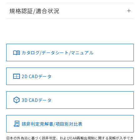
開閉容量
情報更新：2026/7/29
規格認証/適合状況
EU RoHS
注意事項・凡例
UL認証
CSA認証
CEマーキング
No
No
N/A
対応状況
対応予定月
※1
※2
カタログ/データシート/マニュアル
対応済み
LR型式承認
DNV型式承認
BV型式承認
KR型式承
（イギリス
（ノルウェー
（フランス
（韓国
船舶規格）
船舶規格）
船舶規格）
船舶規格
中国 RoHS
注意事項・凡例
2D CADデータ
No
No
No
No
中国 RoHS表
※1 ※2
3D CADデータ
この製品の規格認証/適合状況ページへ
Pb
Hg
Cd
Cr(VI)
その他の認証はこちらのページからご検索ください
該非判定見解書/項目別対比表
O
O
O
O
日本の外為法に基づく該非判定、およびEAR再輸出規制に関する見解が入手でき