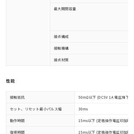
最大開閉容量
※1 対応状況
対応済み：EU RoHS指令（10物質）の
接点構成
非含有に対応した製品が提供可能な商品で
す。
接触機構
対応予定：EU RoHS指令（10物質）の非含
ご利用条件
接点材質
有に対応した製品に切り替える予定のある
商品です。
対応予定なし：EU RoHS指令（10物質）の
以下の条件をお読みいただき、同意のうえ
非含有に非対応の商品で、対応品を出す予
性能
ご利用ください。
定はありません。
調査・確認中：EU RoHS指令（10物質）の
本サービスは、当社制御機器事業取扱
※1 中国RoHS○×表
接触抵抗
50mΩ以下 (DC5V 1A 電圧降下法
非含有の対応状況を調査中または確認中の
商品の当社在庫状況および標準価格
商品です。
(税抜)を提供させていただくもので
セット、リセット最小パルス幅
30ms
「○」：最大均質材料含有率が中国RoHSの
非該当品：ライセンス料など無形物で、有
す。
基準値以下であることを示します。
害物質有無と関係のない商品です。
当社制御機器事業取扱商品の中には、
動作時間
15ms以下 (定格操作電圧印加時
「×」：最大均質材料含有率が中国RoHSの
仕入先様の事情により、非含有部品として
本サービスの対象外となる商品もある
基準値を超えていることを示します。
いたものが、含有品と判明した場合などや
当社は、これら貴社製品のうち、外国
復帰時間
15ms以下 (定格操作電圧印加時
ことをご了承ください。