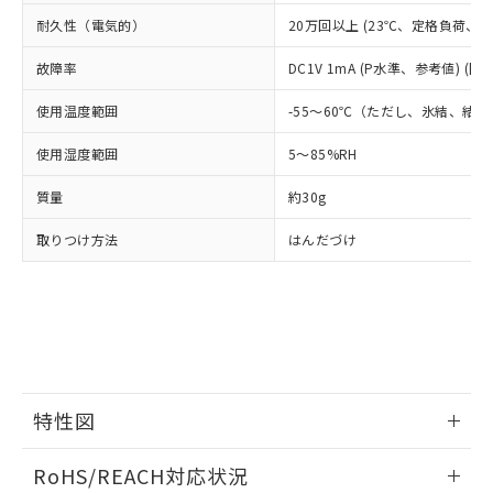
※3 非含有証明書ダウンロード
登録された部品リストについて、当社
耐久性（電気的）
20万回以上 (23℃、定格負荷、開閉
および当社の共同利用者が、当社の製
下記の非含有証明書をダウンロードするこ
品・サービスに関するお客様との取
故障率
DC1V 1mA (P水準、参考値) (開
とができます。
合意する
キャンセル
引・商談に必要な範囲で利用すること
をご了承ください。
使用温度範囲
-55～60℃（ただし、氷結、結
EU RoHS指令（10物質）の非含有証明書
※当社の共同利用者とは、
"個人情報
51物質の非含有証明書（当社基準）
の共同利用に関して"
の「1.共同利
使用湿度範囲
5～85%RH
※本証明書は発行日時点で非含有を証明す
用者の範囲」に記載されている法人を
るもので、過去に遡って非含有を証明する
指します。
質量
約30g
ものではありません。
また、RoHS指令のフタル酸エステル類４
取りつけ方法
はんだづけ
物質の対応では、対応完了までの期間は出
荷製品に未対応品が混在することから備考
欄に対応日を記載しておりました。
既に当社にて対応品への在庫切替を完了
していることから、特段のことがない限
り、2022年1月12日より割愛しておりま
す。
特性図
情報更新：2026/06/08
RoHS/REACH対応状況