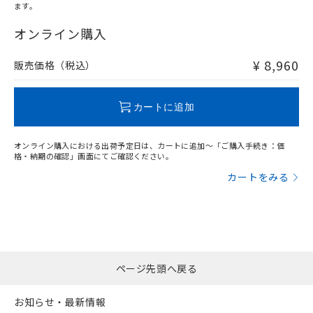
ます。
"対応済み"や非含有の記載がされた商品であっても、流通
在庫等で未対応品が混在する可能性があります。
オンライン購入
非含有品が必要な際は、弊社営業部門もしくは販売店へお
問い合わせください。
¥ 8,960
販売価格（税込）
この製品のRoHS/REACH対応状況ページへ
カートに追加
オンライン購入における出荷予定日は、カートに追加～「ご購入手続き：価
格・納期の確認」画面にてご確認ください。
カートをみる
ページ先頭へ戻る
お知らせ・最新情報