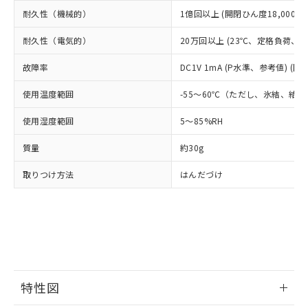
お客様が当ウェブサイト上で当社にご
※3 非含有証明書ダウンロード
耐久性（機械的）
1億回以上 (開閉ひん度18,000回/
登録された部品リストについて、当社
および当社の共同利用者が、当社の製
耐久性（電気的）
20万回以上 (23℃、定格負荷、開閉
下記の非含有証明書をダウンロードするこ
品・サービスに関するお客様との取
とができます。
合意する
キャンセル
引・商談に必要な範囲で利用すること
故障率
DC1V 1mA (P水準、参考値) (開
をご了承ください。
EU RoHS指令（10物質）の非含有証明書
※当社の共同利用者とは、
"個人情報
使用温度範囲
-55～60℃（ただし、氷結、結
51物質の非含有証明書（当社基準）
の共同利用に関して"
の「1.共同利
※本証明書は発行日時点で非含有を証明す
用者の範囲」に記載されている法人を
使用湿度範囲
5～85%RH
るもので、過去に遡って非含有を証明する
指します。
ものではありません。
質量
約30g
また、RoHS指令のフタル酸エステル類４
物質の対応では、対応完了までの期間は出
取りつけ方法
はんだづけ
荷製品に未対応品が混在することから備考
欄に対応日を記載しておりました。
既に当社にて対応品への在庫切替を完了
していることから、特段のことがない限
り、2022年1月12日より割愛しておりま
す。
特性図