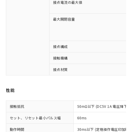
接点電流の最大値
最大開閉容量
※1 対応状況
対応済み：EU RoHS指令（10物質）の
非含有に対応した製品が提供可能な商品で
接点構成
す。
接触機構
対応予定：EU RoHS指令（10物質）の非含
ご利用条件
有に対応した製品に切り替える予定のある
接点材質
商品です。
対応予定なし：EU RoHS指令（10物質）の
以下の条件をお読みいただき、同意のうえ
非含有に非対応の商品で、対応品を出す予
ご利用ください。
定はありません。
性能
調査・確認中：EU RoHS指令（10物質）の
本サービスは、当社制御機器事業取扱
※1 中国RoHS○×表
非含有の対応状況を調査中または確認中の
商品の当社在庫状況および標準価格
接触抵抗
50mΩ以下 (DC5V 1A 電圧降下法
商品です。
(税抜)を提供させていただくもので
「○」：最大均質材料含有率が中国RoHSの
非該当品：ライセンス料など無形物で、有
す。
セット、リセット最小パルス幅
60ms
基準値以下であることを示します。
害物質有無と関係のない商品です。
当社制御機器事業取扱商品の中には、
「×」：最大均質材料含有率が中国RoHSの
仕入先様の事情により、非含有部品として
動作時間
30ms以下 (定格操作電圧印加時
本サービスの対象外となる商品もある