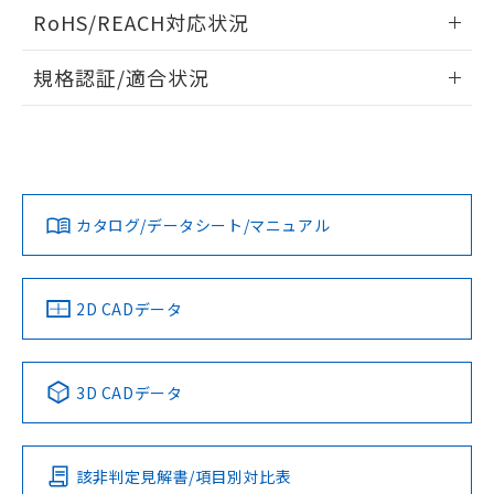
情報更新：2026/06/08
RoHS/REACH対応状況
開閉容量
情報更新：2026/7/29
規格認証/適合状況
EU RoHS
注意事項・凡例
UL認証
CSA認証
CEマーキング
No
No
N/A
対応状況
対応予定月
※1
※2
カタログ/データシート/マニュアル
対応済み
LR型式承認
DNV型式承認
BV型式承認
KR型式承
（イギリス
（ノルウェー
（フランス
（韓国
船舶規格）
船舶規格）
船舶規格）
船舶規格
中国 RoHS
注意事項・凡例
2D CADデータ
No
No
No
No
中国 RoHS表
※1 ※2
3D CADデータ
この製品の規格認証/適合状況ページへ
Pb
Hg
Cd
Cr(VI)
その他の認証はこちらのページからご検索ください
該非判定見解書/項目別対比表
X
O
O
O