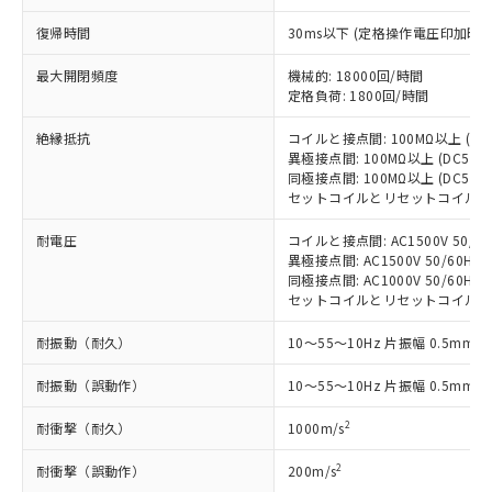
基準値を超えていることを示します。
いたものが、含有品と判明した場合などや
当社は、これら貴社製品のうち、外国
ことをご了承ください。
「－」：未確認です。当社販売部門へお問
むを得ず変更することがあります。
為替および外国貿易法に定める商品
復帰時間
30ms以下 (定格操作電圧印加時
在庫状況および標準価格照会結果は、
い合わせください。
（以下｢規制貨物等」という）を輸出
記載している更新日時点での社内デー
*EU RoHS指令（10物質）：
最大開閉頻度
機械的: 18000回/時間
または国外への提供する場合は、日本
記
タに基づき作成されるものであり、閲
説明
鉛(Pb) 1000ppm以下、 水銀(Hg) 1000ppm以下、 カド
*中国RoHS10物質の基準値 (GB/T26572)：
定格負荷: 1800回/時間
国政府の輸出許可(または役務取引許
号
覧された時点での実際の在庫および標
ミウム(Cd) 100ppm以下、
Pb(鉛) :1000ppm、 Hg(水銀) : 1000ppm、 Cd(カドミウ
可)を取得するなどの必要な手続きを
六価クロム(Cr(Ⅵ)) 1000ppm以下、ポリ臭化ビフェニル
ム) : 100ppm、
準価格とは異なる場合があることをご
絶縁抵抗
コイルと接点間: 100MΩ以上 (D
類(PBB) 1000ppm以下、ポリ臭化ジフェニルエーテル類
Cr(Ⅵ)(六価クロム) : 1000ppm、 PBBs(ポリ臭化ビフェ
とります。
了承ください。
(PBDE) 1000ppm以下、フタル酸ビス(2-エチルヘキシ
異極接点間: 100MΩ以上 (DC50
○
一定数以上の在庫あり
ニル類) : 1000ppm、 PBDEs(ポリ臭化ジフェニルエーテ
当社は規制貨物を破棄する場合は、完
ル) (DEHP)(別名：DOP) 1000ppm以下、フタル酸ブチ
正式な納期状況および標準価格はお客
ル類) : 1000ppm、
同極接点間: 100MΩ以上 (DC50
ルベンジル（BBP） 1000ppm以下、フタル酸ジブチル
全に破砕するなど、違法に輸出されな
DBP(フタル酸ジブチル) : 1000ppm、 DIBP(フタル酸ジ
セットコイルとリセットコイル間: 1
様のお取引先、またはお客様担当のオ
（DBP） 1000ppm以下、フタル酸ジイソブチル
イソブチル) : 1000ppm、 BBP(フタル酸ブチルベンジ
△
一定数には満たないが在庫あり
いよう必要な手段を講じます。
ムロン制御機器販売店・当社販売員に
(DIBP) 1000ppm以下
ル) : 1000ppm、
当社は貴社製品を、核兵器、ミサイ
但し、RoHS指令で産業用監視および制御機器に対する
耐電圧
コイルと接点間: AC1500V 50/60H
DEHP(フタル酸ビス(2-エチルヘキシル)) : 1000ppm
ご相談ください。
適用除外項目は除く。
異極接点間: AC1500V 50/60Hz 1
ル、化学兵器、生物兵器またはその他
－
在庫なし(最新の在庫状況につ
オムロン制御機器販売店や当社販売拠
フタル酸エステル類の４物質については閾値を超える意
同極接点間: AC1000V 50/60Hz 1
武器並びにこれらの製造装置等に一切
いては、お客様のお取引先、ま
図的な使用がないことを確認しています。
点は「
販売ネットワーク
」をご確認
セットコイルとリセットコイル間: AC1
※2 環境保護使用期限
使用いたしません。
たはお客様担当のオムロン制御
ください。
当社は、貴社製品を第三者に販売する
機器販売店・当社販売員にご確
在庫状況および標準価格結果を当社の
耐振動（耐久）
10～55～10Hz 片振幅 0.5mm (
※2 対応予定月
「ｅ」：有害物質（10物質）のすべてが基
場合は、上記1、2および3の内容を当
認ください)
事前の承諾なく第三者に漏洩または開
準値以下であることを示します。
該第三者に通知します。また当社は、
示しないようお願いします。
耐振動（誤動作）
10～55～10Hz 片振幅 0.5mm (
部品在庫の切り替え状況などにより、予定
「10」：通常の使用状況下において有害物
販売先および販売に係わる関係者が違
マイパーツ機能（部品リスト作成サー
空
受注生産機種、また在庫状況の
月が前後することがあります。
質が外部に漏えいし、環境に深刻な影響を
法に輸出するおそれがある場合は、取
2
耐衝撃（耐久）
1000m/s
ビス）をご利用いただくには、I-Web
白
情報を公開していない機種
及ぼさない年数を意味します。
り引きをいたしません。
メンバーズにご登録されている必要が
「－」：未確認です。当社販売部門へお問
2
耐衝撃（誤動作）
200m/s
あります。
い合わせください。