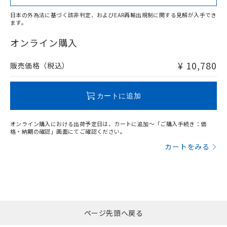
日本の外為法に基づく該非判定、およびEAR再輸出規制に関する見解が入手でき
ます。
"対応済み"や非含有の記載がされた商品であっても、流通
在庫等で未対応品が混在する可能性があります。
オンライン購入
非含有品が必要な際は、弊社営業部門もしくは販売店へお
問い合わせください。
¥ 10,780
販売価格（税込）
この製品のRoHS/REACH対応状況ページへ
カートに追加
オンライン購入における出荷予定日は、カートに追加～「ご購入手続き：価
格・納期の確認」画面にてご確認ください。
カートをみる
ページ先頭へ戻る