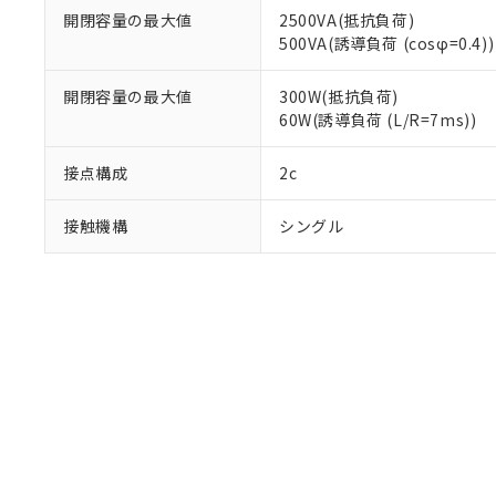
「10」：通常の
ている必要が
開閉容量の最大値
2500VA(抵抗負荷)
味します。
空
受注生産
お客様が当ウ
※3 非含有証明
500VA(誘導負荷 (cosφ=0.4))
「－」：未確認で
白
が、当社の製
さい。
下記の非含有証明
開閉容量の最大値
300W(抵抗負荷)
※当社の共同
60W(誘導負荷 (L/R=7ms))
いる法人を指
EU RoHS指令（
51物質の非含有証
接点構成
2c
※本証明書は発行
また、RoHS指
接触機構
シングル
混在することから
既に当社にて対応
り割愛しておりま