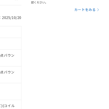
認ください。
カートをみる
025/10/20
接点バウン
接点バウン
て)(コイル