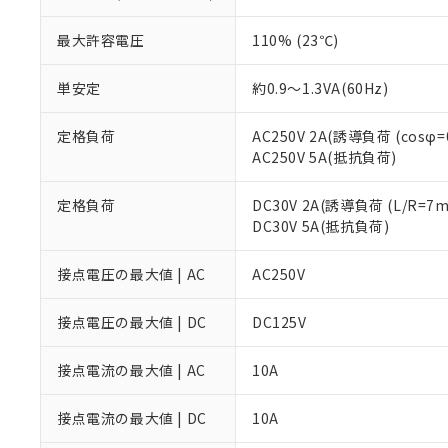
※1 対応状況
最大許容電圧
110% (23℃)
対応済み：EU
対応予定：EU R
対応予定なし：EU
単安定
約0.9～1.3VA(60Hz)
調査・確認中：EU
ご利用条件
非該当品：ライセ
定格負荷
AC250V 2A(誘導負荷 (cosφ=0
※1 中国RoHS
仕入先様の事情に
AC250V 5A(抵抗負荷)
があります。
以下の条件をお読
「○」：最大均質
「×」：最大均質
定格負荷
DC30V 2A(誘導負荷 (L/R=7m
本サービスは
当社は、これ
*EU RoHS指令（10物
「－」：未確認で
DC30V 5A(抵抗負荷)
鉛(Pb) 1000ppm以下、
くものです。
う）を輸出ま
記
説明
六価クロム(Cr(Ⅵ)) 1
当社制御機器
などの必要な
フタル酸ビス(2-エチルヘ
号
*中国RoHS10物質の基準値 
ル（DBP） 1000ppm
接点電圧の最大値 | AC
AC250V
在庫状況およ
当社は規制貨
Pb(鉛) :1000ppm、 Hg
但し、RoHS指令で産
のであり、閲
ます。
Cr(Ⅵ)(六価クロム) : 
フタル酸エステル類の４
○
一定数以
DBP(フタル酸ジブチル) :
い。
当社は貴社製
接点電圧の最大値 | DC
DC125V
DEHP(フタル酸ビス(2-エ
正式な納期状
置等に一切使
当社販売員に
※2 対応予定月
△
一定数に
当社は、貴社
接点電流の最大値 | AC
10A
オムロン制御
また当社は、
※2 環境保護使
在庫状況およ
部品在庫の切り替
たしません。
－
在庫なし
接点電流の最大値 | DC
10A
す。
「ｅ」：有害物質
機器販売
マイパーツ機