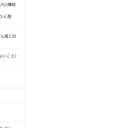
及ぼさない年数を意
/h)(機械
び当社の共同利用者
ることをご了承くだ
閉ひん度
範囲」に記載されて
ひん度120
のではありません。
荷製品に未対応品が
しないこと）
22年1月12日よ