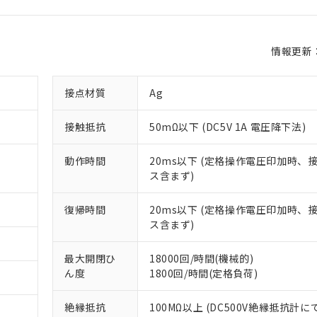
情報更新：2
接点材質
Ag
接触抵抗
50mΩ以下 (DC5V 1A 電圧降下法)
動作時間
20ms以下 (定格操作電圧印加時、
ス含まず)
復帰時間
20ms以下 (定格操作電圧印加時、
ス含まず)
最大開閉ひ
18000回/時間(機械的)
ん度
1800回/時間(定格負荷)
絶縁抵抗
100MΩ以上 (DC500V絶縁抵抗計に