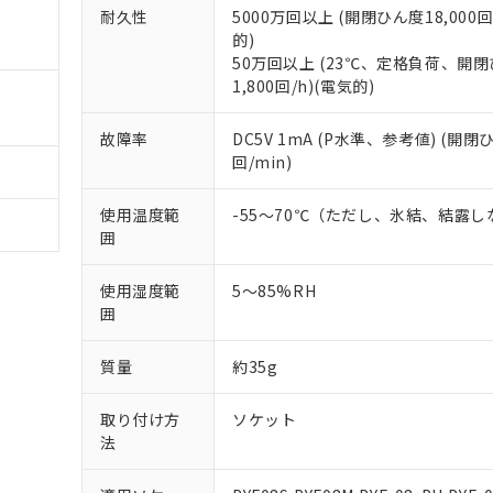
使用状況下において有害物質が外部に漏えいし、環境に深刻な影響を
あります。
耐久性
5000万回以上 (開閉ひん度18,000回
機種、また在庫状況の情報を公開していない機種
ェブサイト上で当社にご登録された部品リストについて、当社およ
的)
書ダウンロード
す。当社販売部門へお問い合わせください。
品・サービスに関するお客様との取引・商談に必要な範囲で利用す
50万回以上 (23℃、定格負荷、開
合意する
キャンセル
1,800回/h)(電気的)
書をダウンロードすることができます。
利用者とは、
"個人情報の共同利用に関して"
の「1.共同利用者の
します。
10物質）の非含有証明書
故障率
DC5V 1mA (P水準、参考値) (開閉
明書（当社基準）
回/min)
日時点で非含有を証明するもので、過去に遡って非含有を証明するも
令のフタル酸エステル類４物質の対応では、対応完了までの期間は出
使用温度範
-55～70℃（ただし、氷結、結露
備考欄に対応日を記載しておりました。
囲
品への在庫切替を完了していることから、特段のことがない限り、20
す。
使用湿度範
5～85%RH
囲
質量
約35g
取り付け方
ソケット
法