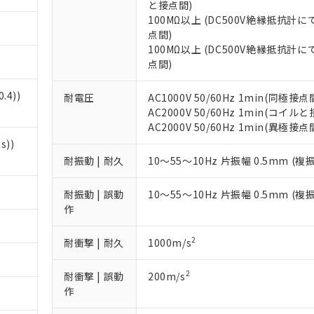
と接点間)
100MΩ以上 (DC500V絶縁抵抗計に
 RoHS指令（10物質）の非含有に対応した製品が提供可能な商品です
点間)
oHS指令（10物質）の非含有に対応した製品に切り替える予定のある
100MΩ以上 (DC500V絶縁抵抗計に
 RoHS指令（10物質）の非含有に非対応の商品で、対応品を出す予
点間)
 RoHS指令（10物質）の非含有の対応状況を調査中または確認中の
ンス料など無形物で、有害物質有無と関係のない商品です。
.4))
耐電圧
AC1000V 50/60Hz 1min(同極接点
○×表
より、非含有部品としていたものが、含有品と判明した場合などやむ
AC2000V 50/60Hz 1min(コイル
みいただき、同意のうえご利用ください。
AC2000V 50/60Hz 1min(異極接点
材料含有率が中国RoHSの基準値以下であることを示します。
材料含有率が中国RoHSの基準値を超えていることを示します。
s))
、当社制御機器事業取扱商品の当社在庫状況および標準価格(税抜)
ら貴社製品のうち、外国為替および外国貿易法に定める商品（以下｢
質）：
す。当社販売部門へお問い合わせください。
 水銀(Hg) 1000ppm以下、 カドミウム(Cd) 100ppm以下、
耐振動 | 耐久
10～55～10Hz 片振幅 0.5mm (複
たは国外への提供する場合は、日本国政府の輸出許可(または役務取
000ppm以下、ポリ臭化ビフェニル類(PBB) 1000ppm以下、ポリ臭化ジフェニルエーテル類(P
事業取扱商品の中には、本サービスの対象外となる商品もあること
手続きをとります。
キシル) (DEHP)(別名：DOP) 1000ppm以下、フタル酸ブチルベンジル（BBP） 100
(GB/T26572)：
以下、フタル酸ジイソブチル (DIBP) 1000ppm以下
び標準価格照会結果は、記載している更新日時点での社内データに
物を破棄する場合は、完全に破砕するなど、違法に輸出されないよ
耐振動 | 誤動
10～55～10Hz 片振幅 0.5mm (複
(水銀) : 1000ppm、 Cd(カドミウム) : 100ppm、
業用監視および制御機器に対する適用除外項目は除く。
覧された時点での実際の在庫および標準価格とは異なる場合がある
作
1000ppm、 PBBs(ポリ臭化ビフェニル類) : 1000ppm、 PBDEs(ポリ臭化ジフェニルエーテル類
物質については閾値を超える意図的な使用がないことを確認しています。
上の在庫あり
 1000ppm、 DIBP(フタル酸ジイソブチル) : 1000ppm、 BBP(フタル酸ブチルベンジル) :
品を、核兵器、ミサイル、化学兵器、生物兵器またはその他武器並
チルヘキシル)) : 1000ppm
況および標準価格はお客様のお取引先、またはお客様担当のオムロ
用いたしません。
2
耐衝撃 | 耐久
1000m/s
ご相談ください。
は満たないが在庫あり
製品を第三者に販売する場合は、上記1、2および3の内容を当該第
機器販売店や当社販売拠点は「
販売ネットワーク
」をご確認くだ
販売先および販売に係わる関係者が違法に輸出するおそれがある場
用期限
2
耐衝撃 | 誤動
200m/s
び標準価格結果を当社の事前の承諾なく第三者に漏洩または開示し
え状況などにより、予定月が前後することがあります。
(最新の在庫状況については、お客様のお取引先、またはお客様担当
作
（10物質）のすべてが基準値以下であることを示します。
店・当社販売員にご確認ください)
能（部品リスト作成サービス）をご利用いただくには、I-Webメン