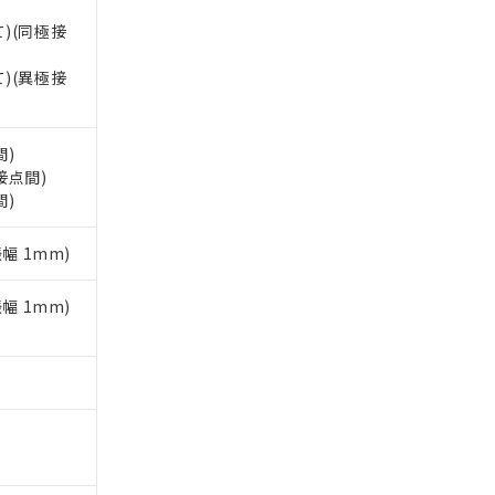
て)(同極接
。
商品です。
て)(異極接
定はありません。
商品です。
間)
を得ず変更すること
と接点間)
間)
を提供させていただ
規制貨物等」とい
振幅 1mm)
引許可)を取得する
BDE) 1000ppm以下、
をご了承ください。
0ppm以下、フタル酸ジブチ
基づき作成されるも
う必要な手段を講じ
振幅 1mm)
ことをご了承くださ
) : 1000ppm、
 1000ppm、
びにこれらの製造装
ン制御機器販売店・
三者に通知します。
さい。
合は、取り引きをい
ないようお願いしま
のオムロン制御
バーズにご登録され