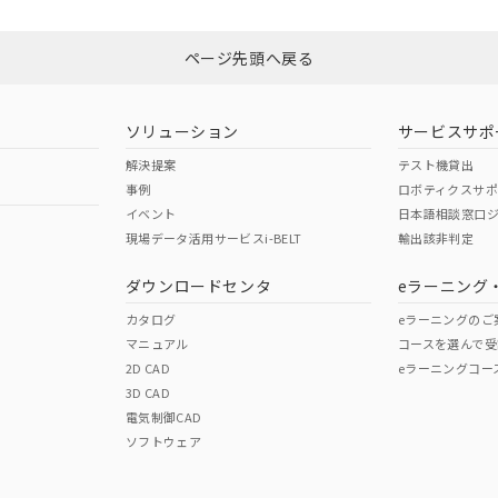
N/A
N/A
非含有証明書
※3
みください。
ページ先頭へ戻る
ダウンロードはこちら
型式承認
NK型式承認
ABS型式承認
韓国
（日本
（アメリカ
ソリューション
サービスサポ
舶規格）
船舶規格）
船舶規格）
解決提案
テスト機貸出
事例
ロボティクスサ
No
No
イベント
日本語相談窓口
現場データ活用サービスi-BELT
輸出該非判定
I)
PBBs
PBDEs
DBP
ダウンロードセンタ
eラーニング
この製品の規格認証/適合
その他の認証はこちらのページからご
カタログ
eラーニングのご
マニュアル
コースを選んで受
O
O
O
2D CAD
eラーニングコー
3D CAD
電気制御CAD
在庫等で未対応品が混在する可能性があります。
ソフトウェア
問い合わせください。