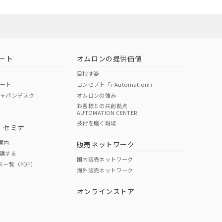
ート
オムロンの提供価値
目指す姿
ポート
コンセプト「i-Automation!」
ジャパンデスク
オムロンの強み
お客様との共創拠点
AUTOMATION CENTER
DIBP
BBP
DEHP
環境保護
技術を磨く現場
・セミナ
状況ページへ
使用期限
検索ください
案内
販売ネットワーク
講する
O
O
O
e
国内販売ネットワーク
ス一覧（PDF）
海外販売ネットワーク
オンラインストア