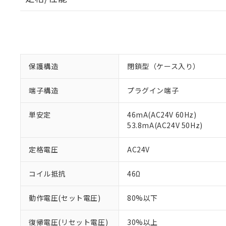
保護構造
閉鎖型（ケース入り）
端子構造
プラグイン端子
単安定
46mA(AC24V 60Hz)
53.8mA(AC24V 50Hz)
定格電圧
AC24V
コイル抵抗
46Ω
動作電圧(セット電圧)
80%以下
復帰電圧(リセット電圧)
30%以上