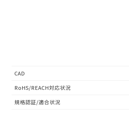
CAD
RoHS/REACH対応状況
ログイン/会員登録いただくと、CADデータをダウンロ
規格認証/適合状況
EU RoHS
注意事項・凡例
UL認証
CSA認証
CEマーキング