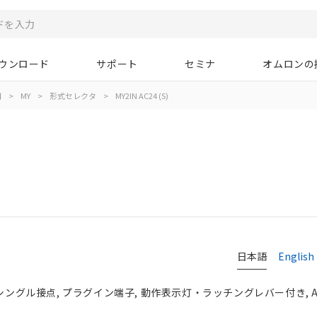
ウンロード
サポート
セミナ
オムロンの
用
>
MY
>
形式セレクタ
>
MY2IN AC24 (S)
日本語
English
 シングル接点, プラグイン端子, 動作表示灯・ラッチングレバー付き, A