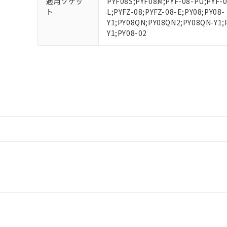
適用ソケッ
PYF08S;PYF08M;PYF-08-PU;PYF-
ト
L;PYFZ-08;PYFZ-08-E;PY08;PY08-
Y1;PY08QN;PY08QN2;PY08QN-Y1;
Y1;PY08-02
情報更新：
ードすることができます。
情報更新：
CCC認証
電波法
ログイン/会員登録