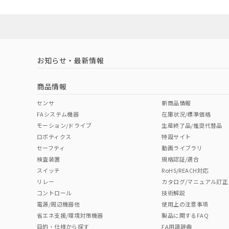
Yes
Yes
Yes
対応状況
対応予定月
※1
※2
ダウンロードデータをご利用いただく前に、以下を必ずお読
対応済み
ソフトウェアの使用条件
LR型式承認
DNV型式承認
BV型式承認
KR
（イギリス
（ノルウェー
（フランス
（
お知らせ・最新情報
中国 RoHS
注意事項・凡例
船舶規格）
船舶規格）
船舶規格）
船
商品情報
Yes
No
No
No
中国 RoHS表
※1 ※2
センサ
新商品情報
FAシステム機器
在庫状況/標準価格
Pb
Hg
Cd
Cr(V
モーション/ドライブ
生産終了品/推奨代替品
ロボティクス
特設サイト
セーフティ
動画ライブラリ
検査装置
規格認証/適合
O
O
O
O
スイッチ
RoHS/REACH対応
リレー
カタログ/マニュアル訂正
コントロール
技術解説
"対応済み"や非含有の記載がされた商品であっても、流通
電源/周辺機器他
使用上の注意事項
非含有品が必要な際は、弊社営業部門もしくは販売店へお
省エネ支援/環境対策機器
製品に関するFAQ
目的・仕様から探す
FA用語辞典