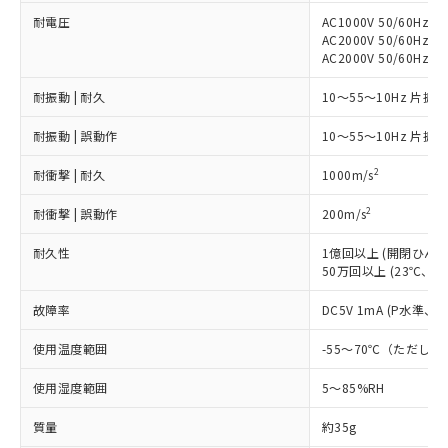
鉛(Pb) 1000ppm以下、 水銀(Hg) 1000ppm以下、 カド
*中国RoHS10物質の基準値 (GB/T26572)：
国政府の輸出許可(または役務取引許
号
覧された時点での実際の在庫および標
ミウム(Cd) 100ppm以下、
Pb(鉛) :1000ppm、 Hg(水銀) : 1000ppm、 Cd(カドミウ
耐電圧
AC1000V 50/60Hz 
可)を取得するなどの必要な手続きを
六価クロム(Cr(Ⅵ)) 1000ppm以下、ポリ臭化ビフェニル
ム) : 100ppm、
準価格とは異なる場合があることをご
AC2000V 50/60Hz
類(PBB) 1000ppm以下、ポリ臭化ジフェニルエーテル類
Cr(Ⅵ)(六価クロム) : 1000ppm、 PBBs(ポリ臭化ビフェ
とります。
了承ください。
AC2000V 50/60Hz 
(PBDE) 1000ppm以下、フタル酸ビス(2-エチルヘキシ
○
一定数以上の在庫あり
ニル類) : 1000ppm、 PBDEs(ポリ臭化ジフェニルエーテ
当社は規制貨物を破棄する場合は、完
ル) (DEHP)(別名：DOP) 1000ppm以下、フタル酸ブチ
正式な納期状況および標準価格はお客
ル類) : 1000ppm、
ルベンジル（BBP） 1000ppm以下、フタル酸ジブチル
全に破砕するなど、違法に輸出されな
DBP(フタル酸ジブチル) : 1000ppm、 DIBP(フタル酸ジ
耐振動 | 耐久
10～55～10Hz 片振幅
様のお取引先、またはお客様担当のオ
（DBP） 1000ppm以下、フタル酸ジイソブチル
イソブチル) : 1000ppm、 BBP(フタル酸ブチルベンジ
△
一定数には満たないが在庫あり
いよう必要な手段を講じます。
ムロン制御機器販売店・当社販売員に
(DIBP) 1000ppm以下
ル) : 1000ppm、
耐振動 | 誤動作
当社は貴社製品を、核兵器、ミサイ
10～55～10Hz 片振幅
但し、RoHS指令で産業用監視および制御機器に対する
DEHP(フタル酸ビス(2-エチルヘキシル)) : 1000ppm
ご相談ください。
適用除外項目は除く。
ル、化学兵器、生物兵器またはその他
－
在庫なし(最新の在庫状況につ
オムロン制御機器販売店や当社販売拠
フタル酸エステル類の４物質については閾値を超える意
2
耐衝撃 | 耐久
1000m/s
武器並びにこれらの製造装置等に一切
いては、お客様のお取引先、ま
図的な使用がないことを確認しています。
点は「
販売ネットワーク
」をご確認
※2 環境保護使用期限
使用いたしません。
たはお客様担当のオムロン制御
ください。
2
耐衝撃 | 誤動作
200m/s
当社は、貴社製品を第三者に販売する
機器販売店・当社販売員にご確
在庫状況および標準価格結果を当社の
※2 対応予定月
「ｅ」：有害物質（10物質）のすべてが基
場合は、上記1、2および3の内容を当
認ください)
事前の承諾なく第三者に漏洩または開
耐久性
1億回以上 (開閉ひん度1
準値以下であることを示します。
該第三者に通知します。また当社は、
示しないようお願いします。
50万回以上 (23℃、定
部品在庫の切り替え状況などにより、予定
「10」：通常の使用状況下において有害物
販売先および販売に係わる関係者が違
マイパーツ機能（部品リスト作成サー
空
受注生産機種、また在庫状況の
月が前後することがあります。
質が外部に漏えいし、環境に深刻な影響を
法に輸出するおそれがある場合は、取
故障率
ビス）をご利用いただくには、I-Web
DC5V 1mA (P水準、
白
情報を公開していない機種
及ぼさない年数を意味します。
り引きをいたしません。
メンバーズにご登録されている必要が
「－」：未確認です。当社販売部門へお問
使用温度範囲
-55～70℃（ただし
あります。
い合わせください。
お客様が当ウェブサイト上で当社にご
※3 非含有証明書ダウンロード
使用湿度範囲
5～85%RH
登録された部品リストについて、当社
および当社の共同利用者が、当社の製
質量
約35g
下記の非含有証明書をダウンロードするこ
品・サービスに関するお客様との取