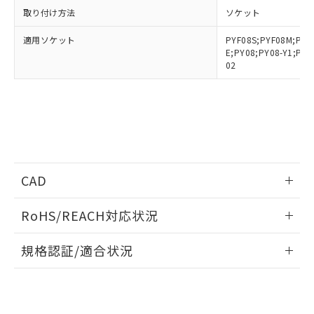
とができます。
合意する
キャンセル
引・商談に必要な範囲で利用すること
取り付け方法
ソケット
をご了承ください。
EU RoHS指令（10物質）の非含有証明書
※当社の共同利用者とは、
"個人情報
適用ソケット
PYF08S;PYF08M;PYF-
51物質の非含有証明書（当社基準）
の共同利用に関して"
の「1.共同利
E;PY08;PY08-Y1;PY
※本証明書は発行日時点で非含有を証明す
用者の範囲」に記載されている法人を
02
るもので、過去に遡って非含有を証明する
指します。
ものではありません。
また、RoHS指令のフタル酸エステル類４
物質の対応では、対応完了までの期間は出
荷製品に未対応品が混在することから備考
欄に対応日を記載しておりました。
既に当社にて対応品への在庫切替を完了
CAD
していることから、特段のことがない限
り、2022年1月12日より割愛しておりま
情報更新：2018/5/21
す。
RoHS/REACH対応状況
ログイン/会員登録いただくと、CADデータをダウンロー
情報更新：2026/7/29
規格認証/適合状況
ドすることができます。
EU RoHS
注意事項・凡例
UL認証
CSA認証
CEマーキング
ログイン/会員登録
Yes
Yes
Yes