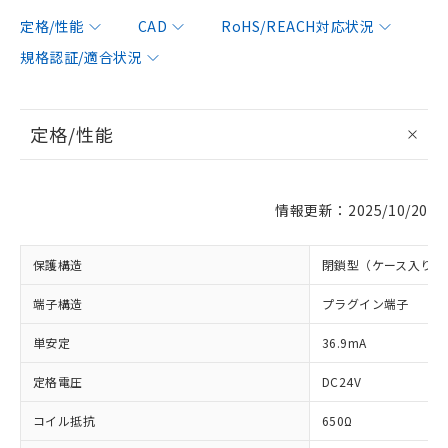
定格/性能
CAD
RoHS/REACH対応状況
規格認証/適合状況
定格/性能
情報更新：2025/10/20
保護構造
閉鎖型（ケース入り）
端子構造
プラグイン端子
単安定
36.9mA
定格電圧
DC24V
コイル抵抗
650Ω