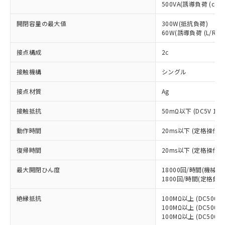
500VA(誘導負荷 (cosφ=
※1 対応状況
開閉容量の最大値
300W(抵抗負荷)
対応済み：EU RoHS指令（10物質）の
60W(誘導負荷 (L/R=7m
非含有に対応した製品が提供可能な商品で
す。
接点構成
2c
対応予定：EU RoHS指令（10物質）の非含
ご利用条件
有に対応した製品に切り替える予定のある
接触機構
シングル
商品です。
対応予定なし：EU RoHS指令（10物質）の
接点材質
Ag
以下の条件をお読みいただき、同意のうえ
非含有に非対応の商品で、対応品を出す予
ご利用ください。
接触抵抗
50mΩ以下 (DC5V 1
定はありません。
調査・確認中：EU RoHS指令（10物質）の
本サービスは、当社制御機器事業取扱
動作時間
20ms以下 (定格操
※1 中国RoHS○×表
非含有の対応状況を調査中または確認中の
商品の当社在庫状況および標準価格
商品です。
(税抜)を提供させていただくもので
復帰時間
20ms以下 (定格操
「○」：最大均質材料含有率が中国RoHSの
非該当品：ライセンス料など無形物で、有
す。
基準値以下であることを示します。
害物質有無と関係のない商品です。
最大開閉ひん度
当社制御機器事業取扱商品の中には、
18000回/時間(機械的)
「×」：最大均質材料含有率が中国RoHSの
仕入先様の事情により、非含有部品として
1800回/時間(定格負荷
本サービスの対象外となる商品もある
基準値を超えていることを示します。
いたものが、含有品と判明した場合などや
当社は、これら貴社製品のうち、外国
ことをご了承ください。
「－」：未確認です。当社販売部門へお問
むを得ず変更することがあります。
絶縁抵抗
為替および外国貿易法に定める商品
100MΩ以上 (DC50
在庫状況および標準価格照会結果は、
い合わせください。
100MΩ以上 (DC50
（以下｢規制貨物等」という）を輸出
記載している更新日時点での社内デー
100MΩ以上 (DC50
*EU RoHS指令（10物質）：
または国外への提供する場合は、日本
記
タに基づき作成されるものであり、閲
説明