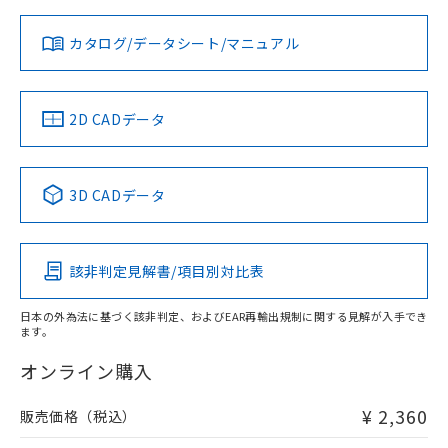
対応状況
対応予定月
※1
※2
カタログ/データシート/マニュアル
対応済み
ダウンロードデータをご利用いただく前に、以下を必ずお読
LR型式承認
DNV型式承認
BV型式承認
KR型式承
みください。
（イギリス
（ノルウェー
（フランス
（韓国
ソフトウェアの使用条件
船舶規格）
船舶規格）
船舶規格）
船舶規格
中国 RoHS
注意事項・凡例
2D CADデータ
Yes
No
No
No
中国 RoHS表
※1 ※2
3D CADデータ
この製品の規格認証/適合状況ページへ
Pb
Hg
Cd
Cr(VI)
その他の認証はこちらのページからご検索ください
該非判定見解書/項目別対比表
X
O
O
O
日本の外為法に基づく該非判定、およびEAR再輸出規制に関する見解が入手でき
ます。
"対応済み"や非含有の記載がされた商品であっても、流通
在庫等で未対応品が混在する可能性があります。
オンライン購入
非含有品が必要な際は、弊社営業部門もしくは販売店へお
問い合わせください。
¥ 2,360
販売価格（税込）