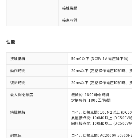
※1 対応状況
接触機構
対応済み：EU RoHS指令（10物質）の
接点材質
非含有に対応した製品が提供可能な商品で
す。
対応予定：EU RoHS指令（10物質）の非含
性能
ご利用条件
有に対応した製品に切り替える予定のある
商品です。
対応予定なし：EU RoHS指令（10物質）の
接触抵抗
50mΩ以下 (DC5V 1A 電圧降下法)
以下の条件をお読みいただき、同意のうえ
非含有に非対応の商品で、対応品を出す予
ご利用ください。
動作時間
20ms以下 (定格操作電圧印加時、接
定はありません。
調査・確認中：EU RoHS指令（10物質）の
本サービスは、当社制御機器事業取扱
復帰時間
20ms以下 (定格操作電圧印加時、接
※1 中国RoHS○×表
非含有の対応状況を調査中または確認中の
商品の当社在庫状況および標準価格
商品です。
(税抜)を提供させていただくもので
最大開閉頻度
機械的: 18000回/時間
「○」：最大均質材料含有率が中国RoHSの
非該当品：ライセンス料など無形物で、有
す。
定格負荷: 1800回/時間
基準値以下であることを示します。
害物質有無と関係のない商品です。
当社制御機器事業取扱商品の中には、
「×」：最大均質材料含有率が中国RoHSの
仕入先様の事情により、非含有部品として
絶縁抵抗
コイルと接点間: 100MΩ以上 (DC50
本サービスの対象外となる商品もある
基準値を超えていることを示します。
いたものが、含有品と判明した場合などや
当社は、これら貴社製品のうち、外国
異極接点間: 100MΩ以上 (DC500V絶
ことをご了承ください。
「－」：未確認です。当社販売部門へお問
むを得ず変更することがあります。
同極接点間: 100MΩ以上 (DC500V絶
為替および外国貿易法に定める商品
在庫状況および標準価格照会結果は、
い合わせください。
（以下｢規制貨物等」という）を輸出
記載している更新日時点での社内デー
耐電圧
コイルと接点間: AC2000V 50/60Hz 1
*EU RoHS指令（10物質）：
または国外への提供する場合は、日本