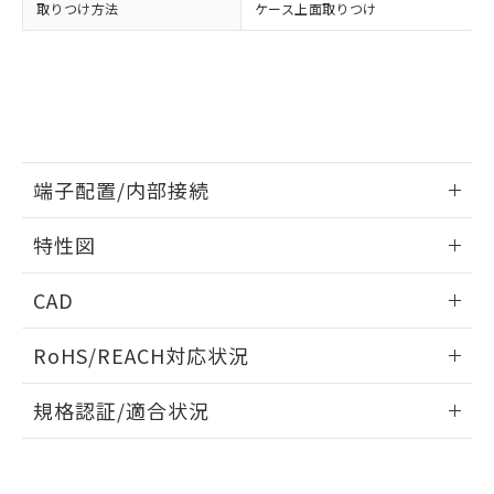
取りつけ方法
ケース上面取りつけ
とができます。
合意する
キャンセル
引・商談に必要な範囲で利用すること
をご了承ください。
EU RoHS指令（10物質）の非含有証明書
※当社の共同利用者とは、
"個人情報
51物質の非含有証明書（当社基準）
の共同利用に関して"
の「1.共同利
※本証明書は発行日時点で非含有を証明す
用者の範囲」に記載されている法人を
るもので、過去に遡って非含有を証明する
指します。
ものではありません。
また、RoHS指令のフタル酸エステル類４
端子配置/内部接続
物質の対応では、対応完了までの期間は出
荷製品に未対応品が混在することから備考
情報更新：2026/06/08
特性図
欄に対応日を記載しておりました。
既に当社にて対応品への在庫切替を完了
端子配置/内部接続
情報更新：2026/06/08
していることから、特段のことがない限
CAD
り、2022年1月12日より割愛しておりま
開閉容量
す。
ログイン/会員登録いただくと、CADデータをダウンロー
RoHS/REACH対応状況
ドすることができます。
情報更新：2026/7/29
規格認証/適合状況
ログイン/会員登録
EU RoHS
注意事項・凡例
UL認証
CSA認証
CEマーキング