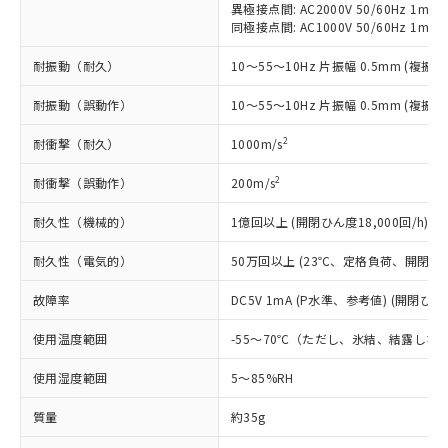
記
タに基づき作成されるものであり、閲
説明
異極接点間: AC2000V 50/60Hz 1min
鉛(Pb) 1000ppm以下、 水銀(Hg) 1000ppm以下、 カド
*中国RoHS10物質の基準値 (GB/T26572)：
国政府の輸出許可(または役務取引許
号
覧された時点での実際の在庫および標
ミウム(Cd) 100ppm以下、
同極接点間: AC1000V 50/60Hz 1min
Pb(鉛) :1000ppm、 Hg(水銀) : 1000ppm、 Cd(カドミウ
可)を取得するなどの必要な手続きを
六価クロム(Cr(Ⅵ)) 1000ppm以下、ポリ臭化ビフェニル
ム) : 100ppm、
準価格とは異なる場合があることをご
類(PBB) 1000ppm以下、ポリ臭化ジフェニルエーテル類
Cr(Ⅵ)(六価クロム) : 1000ppm、 PBBs(ポリ臭化ビフェ
とります。
了承ください。
耐振動（耐久）
10～55～10Hz 片振幅 0.5mm (複振幅
(PBDE) 1000ppm以下、フタル酸ビス(2-エチルヘキシ
○
一定数以上の在庫あり
ニル類) : 1000ppm、 PBDEs(ポリ臭化ジフェニルエーテ
当社は規制貨物を破棄する場合は、完
ル) (DEHP)(別名：DOP) 1000ppm以下、フタル酸ブチ
正式な納期状況および標準価格はお客
ル類) : 1000ppm、
ルベンジル（BBP） 1000ppm以下、フタル酸ジブチル
全に破砕するなど、違法に輸出されな
DBP(フタル酸ジブチル) : 1000ppm、 DIBP(フタル酸ジ
耐振動（誤動作）
10～55～10Hz 片振幅 0.5mm (複振幅
様のお取引先、またはお客様担当のオ
（DBP） 1000ppm以下、フタル酸ジイソブチル
イソブチル) : 1000ppm、 BBP(フタル酸ブチルベンジ
△
一定数には満たないが在庫あり
いよう必要な手段を講じます。
ムロン制御機器販売店・当社販売員に
(DIBP) 1000ppm以下
ル) : 1000ppm、
2
当社は貴社製品を、核兵器、ミサイ
耐衝撃（耐久）
1000m/s
但し、RoHS指令で産業用監視および制御機器に対する
DEHP(フタル酸ビス(2-エチルヘキシル)) : 1000ppm
ご相談ください。
適用除外項目は除く。
ル、化学兵器、生物兵器またはその他
－
在庫なし(最新の在庫状況につ
オムロン制御機器販売店や当社販売拠
フタル酸エステル類の４物質については閾値を超える意
2
耐衝撃（誤動作）
200m/s
武器並びにこれらの製造装置等に一切
いては、お客様のお取引先、ま
図的な使用がないことを確認しています。
点は「
販売ネットワーク
」をご確認
※2 環境保護使用期限
使用いたしません。
たはお客様担当のオムロン制御
ください。
耐久性（機械的）
1億回以上 (開閉ひん度18,000回/h)
当社は、貴社製品を第三者に販売する
機器販売店・当社販売員にご確
在庫状況および標準価格結果を当社の
※2 対応予定月
「ｅ」：有害物質（10物質）のすべてが基
場合は、上記1、2および3の内容を当
認ください)
事前の承諾なく第三者に漏洩または開
耐久性（電気的）
50万回以上 (23℃、定格負荷、開閉ひん度
準値以下であることを示します。
該第三者に通知します。また当社は、
示しないようお願いします。
部品在庫の切り替え状況などにより、予定
「10」：通常の使用状況下において有害物
販売先および販売に係わる関係者が違
マイパーツ機能（部品リスト作成サー
空
受注生産機種、また在庫状況の
故障率
DC5V 1mA (P水準、参考値) (開閉ひん度
月が前後することがあります。
質が外部に漏えいし、環境に深刻な影響を
法に輸出するおそれがある場合は、取
ビス）をご利用いただくには、I-Web
白
情報を公開していない機種
及ぼさない年数を意味します。
り引きをいたしません。
メンバーズにご登録されている必要が
使用温度範囲
-55～70℃（ただし、氷結、結露しな
「－」：未確認です。当社販売部門へお問
あります。
い合わせください。
使用湿度範囲
5～85%RH
お客様が当ウェブサイト上で当社にご
※3 非含有証明書ダウンロード
登録された部品リストについて、当社
質量
約35g
および当社の共同利用者が、当社の製
下記の非含有証明書をダウンロードするこ
品・サービスに関するお客様との取