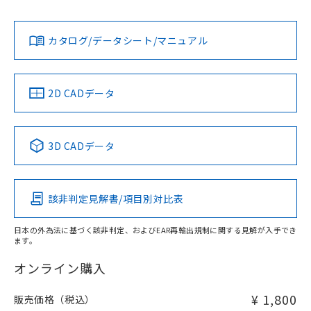
Yes
Yes
Yes
対応状況
対応予定月
※1
※2
ダウンロードデータをご利用いただく前に、以下を必ずお読
みください。
カタログ/データシート/マニュアル
対応済み
ソフトウェアの使用条件
LR型式承認
DNV型式承認
BV型式承認
KR型式承
（イギリス
（ノルウェー
（フランス
（韓国
船舶規格）
船舶規格）
船舶規格）
船舶規格
中国 RoHS
注意事項・凡例
2D CADデータ
Yes
No
No
No
中国 RoHS表
※1 ※2
3D CADデータ
この製品の規格認証/適合状況ページへ
Pb
Hg
Cd
Cr(VI)
その他の認証はこちらのページからご検索ください
該非判定見解書/項目別対比表
O
O
O
O
日本の外為法に基づく該非判定、およびEAR再輸出規制に関する見解が入手でき
ます。
"対応済み"や非含有の記載がされた商品であっても、流通
在庫等で未対応品が混在する可能性があります。
オンライン購入
非含有品が必要な際は、弊社営業部門もしくは販売店へお
問い合わせください。
¥ 1,800
販売価格（税込）