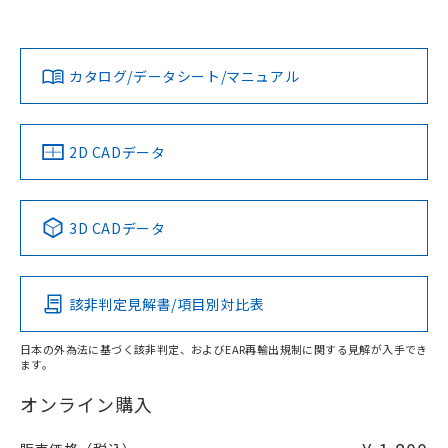
Yes
Yes
Yes
対応状況
対応予定月
※1
※2
ダウンロードデータをご利用いただく前に、以下を必ずお読
みください。
カタログ/データシート/マニュアル
対応済み
ソフトウェアの使用条件
LR型式承認
DNV型式承認
BV型式承認
KR型式承
（イギリス
（ノルウェー
（フランス
（韓国
船舶規格）
船舶規格）
船舶規格）
船舶規格
中国 RoHS
注意事項・凡例
2D CADデータ
Yes
No
No
No
中国 RoHS表
※1 ※2
3D CADデータ
この製品の規格認証/適合状況ページへ
Pb
Hg
Cd
Cr(VI)
その他の認証はこちらのページからご検索ください
該非判定見解書/項目別対比表
O
O
O
O
日本の外為法に基づく該非判定、およびEAR再輸出規制に関する見解が入手でき
ます。
"対応済み"や非含有の記載がされた商品であっても、流通
在庫等で未対応品が混在する可能性があります。
オンライン購入
非含有品が必要な際は、弊社営業部門もしくは販売店へお
問い合わせください。