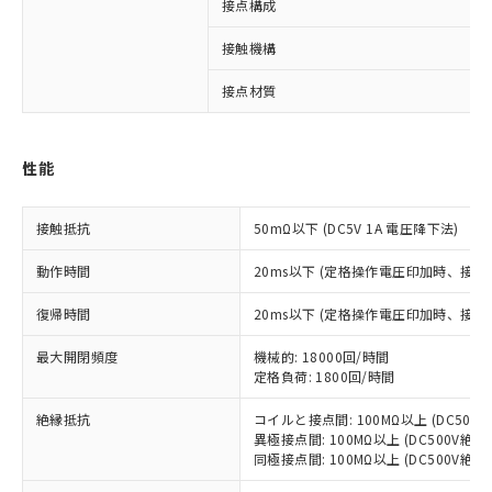
接点構成
※1 対応状況
接触機構
対応済み：EU RoHS指令（10物質）の
接点材質
非含有に対応した製品が提供可能な商品で
す。
対応予定：EU RoHS指令（10物質）の非含
ご利用条件
性能
有に対応した製品に切り替える予定のある
商品です。
対応予定なし：EU RoHS指令（10物質）の
接触抵抗
50mΩ以下 (DC5V 1A 電圧降下法)
以下の条件をお読みいただき、同意のうえ
非含有に非対応の商品で、対応品を出す予
ご利用ください。
定はありません。
動作時間
20ms以下 (定格操作電圧印加時、接
調査・確認中：EU RoHS指令（10物質）の
本サービスは、当社制御機器事業取扱
※1 中国RoHS○×表
非含有の対応状況を調査中または確認中の
復帰時間
20ms以下 (定格操作電圧印加時、接
商品の当社在庫状況および標準価格
商品です。
(税抜)を提供させていただくもので
「○」：最大均質材料含有率が中国RoHSの
非該当品：ライセンス料など無形物で、有
最大開閉頻度
機械的: 18000回/時間
す。
基準値以下であることを示します。
定格負荷: 1800回/時間
害物質有無と関係のない商品です。
当社制御機器事業取扱商品の中には、
「×」：最大均質材料含有率が中国RoHSの
仕入先様の事情により、非含有部品として
本サービスの対象外となる商品もある
絶縁抵抗
コイルと接点間: 100MΩ以上 (DC50
基準値を超えていることを示します。
いたものが、含有品と判明した場合などや
当社は、これら貴社製品のうち、外国
ことをご了承ください。
異極接点間: 100MΩ以上 (DC500V絶
「－」：未確認です。当社販売部門へお問
むを得ず変更することがあります。
為替および外国貿易法に定める商品
在庫状況および標準価格照会結果は、
同極接点間: 100MΩ以上 (DC500V絶
い合わせください。
（以下｢規制貨物等」という）を輸出
記載している更新日時点での社内デー