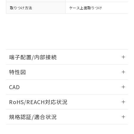
品・サービスに関するお客様との取
とができます。
合意する
キャンセル
引・商談に必要な範囲で利用すること
取りつけ方法
ケース上面取りつけ
をご了承ください。
EU RoHS指令（10物質）の非含有証明書
※当社の共同利用者とは、
"個人情報
51物質の非含有証明書（当社基準）
の共同利用に関して"
の「1.共同利
※本証明書は発行日時点で非含有を証明す
用者の範囲」に記載されている法人を
るもので、過去に遡って非含有を証明する
指します。
ものではありません。
また、RoHS指令のフタル酸エステル類４
物質の対応では、対応完了までの期間は出
端子配置/内部接続
荷製品に未対応品が混在することから備考
情報更新：2026/06/08
欄に対応日を記載しておりました。
特性図
既に当社にて対応品への在庫切替を完了
していることから、特段のことがない限
端子配置/内部接続
情報更新：2026/06/08
CAD
り、2022年1月12日より割愛しておりま
す。
開閉容量
ログイン/会員登録いただくと、CADデータをダウンロー
RoHS/REACH対応状況
ドすることができます。
情報更新：2026/7/29
規格認証/適合状況
ログイン/会員登録
EU RoHS
注意事項・凡例
UL認証
CSA認証
CEマーキング