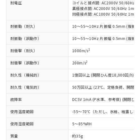
*EU RoHS指令（10物質）：
または国外への提供する場合は、日本
耐電圧
コイルと接点間: AC2000V 50/60Hz 1
記
タに基づき作成されるものであり、閲
説明
鉛(Pb) 1000ppm以下、 水銀(Hg) 1000ppm以下、 カド
*中国RoHS10物質の基準値 (GB/T26572)：
国政府の輸出許可(または役務取引許
異極接点間: AC2000V 50/60Hz 1min
号
覧された時点での実際の在庫および標
ミウム(Cd) 100ppm以下、
Pb(鉛) :1000ppm、 Hg(水銀) : 1000ppm、 Cd(カドミウ
同極接点間: AC1000V 50/60Hz 1min
可)を取得するなどの必要な手続きを
六価クロム(Cr(Ⅵ)) 1000ppm以下、ポリ臭化ビフェニル
ム) : 100ppm、
準価格とは異なる場合があることをご
類(PBB) 1000ppm以下、ポリ臭化ジフェニルエーテル類
Cr(Ⅵ)(六価クロム) : 1000ppm、 PBBs(ポリ臭化ビフェ
とります。
了承ください。
(PBDE) 1000ppm以下、フタル酸ビス(2-エチルヘキシ
○
一定数以上の在庫あり
ニル類) : 1000ppm、 PBDEs(ポリ臭化ジフェニルエーテ
耐振動（耐久）
10～55～10Hz 片振幅 0.5mm (複振幅
当社は規制貨物を破棄する場合は、完
ル) (DEHP)(別名：DOP) 1000ppm以下、フタル酸ブチ
正式な納期状況および標準価格はお客
ル類) : 1000ppm、
ルベンジル（BBP） 1000ppm以下、フタル酸ジブチル
全に破砕するなど、違法に輸出されな
DBP(フタル酸ジブチル) : 1000ppm、 DIBP(フタル酸ジ
様のお取引先、またはお客様担当のオ
耐振動（誤動作）
10～55～10Hz 片振幅 0.5mm (複振幅
（DBP） 1000ppm以下、フタル酸ジイソブチル
イソブチル) : 1000ppm、 BBP(フタル酸ブチルベンジ
△
一定数には満たないが在庫あり
いよう必要な手段を講じます。
ムロン制御機器販売店・当社販売員に
(DIBP) 1000ppm以下
ル) : 1000ppm、
当社は貴社製品を、核兵器、ミサイ
但し、RoHS指令で産業用監視および制御機器に対する
DEHP(フタル酸ビス(2-エチルヘキシル)) : 1000ppm
ご相談ください。
2
耐衝撃（耐久）
1000m/s
適用除外項目は除く。
ル、化学兵器、生物兵器またはその他
－
在庫なし(最新の在庫状況につ
オムロン制御機器販売店や当社販売拠
フタル酸エステル類の４物質については閾値を超える意
武器並びにこれらの製造装置等に一切
いては、お客様のお取引先、ま
図的な使用がないことを確認しています。
2
点は「
販売ネットワーク
」をご確認
耐衝撃（誤動作）
200m/s
※2 環境保護使用期限
使用いたしません。
たはお客様担当のオムロン制御
ください。
当社は、貴社製品を第三者に販売する
機器販売店・当社販売員にご確
耐久性（機械的）
1億回以上 (開閉ひん度18,000回/h)
在庫状況および標準価格結果を当社の
※2 対応予定月
「ｅ」：有害物質（10物質）のすべてが基
場合は、上記1、2および3の内容を当
認ください)
事前の承諾なく第三者に漏洩または開
準値以下であることを示します。
該第三者に通知します。また当社は、
耐久性（電気的）
50万回以上 (23℃、定格負荷、開閉ひん度
示しないようお願いします。
部品在庫の切り替え状況などにより、予定
「10」：通常の使用状況下において有害物
販売先および販売に係わる関係者が違
マイパーツ機能（部品リスト作成サー
空
受注生産機種、また在庫状況の
月が前後することがあります。
質が外部に漏えいし、環境に深刻な影響を
故障率
DC5V 1mA (P水準、参考値) (開閉ひん度
法に輸出するおそれがある場合は、取
ビス）をご利用いただくには、I-Web
白
情報を公開していない機種
及ぼさない年数を意味します。
り引きをいたしません。
メンバーズにご登録されている必要が
使用温度範囲
-55～70℃（ただし、氷結、結露しな
「－」：未確認です。当社販売部門へお問
あります。
い合わせください。
お客様が当ウェブサイト上で当社にご
使用湿度範囲
5～85%RH
※3 非含有証明書ダウンロード
登録された部品リストについて、当社
および当社の共同利用者が、当社の製
質量
約35g
下記の非含有証明書をダウンロードするこ