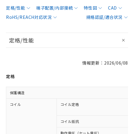
定格/性能
端子配置/内部接続
特性図
CAD
RoHS/REACH対応状況
規格認証/適合状況
定格/性能
情報更新：2026/06/08
定格
保護構造
コイル
コイル定格
コイル抵抗
動作電圧（セット電圧）