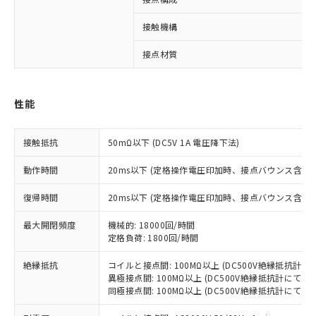
接触機構
接点材質
※1 対応状況
対応済み：EU RoHS指令（10物質）の
性能
非含有に対応した製品が提供可能な商品で
す。
対応予定：EU RoHS指令（10物質）の非含
接触抵抗
50mΩ以下 (DC5V 1A 電圧降下法)
ご利用条件
有に対応した製品に切り替える予定のある
商品です。
動作時間
20ms以下 (定格操作電圧印加時、接点バウンス含まず
対応予定なし：EU RoHS指令（10物質）の
以下の条件をお読みいただき、同意のうえ
復帰時間
非含有に非対応の商品で、対応品を出す予
20ms以下 (定格操作電圧印加時、接点バウンス含まず
ご利用ください。
定はありません。
最大開閉頻度
機械的: 18000回/時間
調査・確認中：EU RoHS指令（10物質）の
本サービスは、当社制御機器事業取扱
定格負荷: 1800回/時間
※1 中国RoHS○×表
非含有の対応状況を調査中または確認中の
商品の当社在庫状況および標準価格
商品です。
(税抜)を提供させていただくもので
絶縁抵抗
コイルと接点間: 100MΩ以上 (DC500V絶縁抵抗計にて
「○」：最大均質材料含有率が中国RoHSの
非該当品：ライセンス料など無形物で、有
異極接点間: 100MΩ以上 (DC500V絶縁抵抗計にて)
す。
基準値以下であることを示します。
害物質有無と関係のない商品です。
同極接点間: 100MΩ以上 (DC500V絶縁抵抗計にて)
当社制御機器事業取扱商品の中には、
「×」：最大均質材料含有率が中国RoHSの
仕入先様の事情により、非含有部品として
本サービスの対象外となる商品もある
基準値を超えていることを示します。