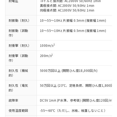
いたものが、含有品と判明した場合などや
耐電圧
コイルと接点間: AC2000V 50/60Hz 1min
当社は、これら貴社製品のうち、外国
ことをご了承ください。
「－」：未確認です。当社販売部門へお問
むを得ず変更することがあります。
異極接点間: AC2000V 50/60Hz 1min
為替および外国貿易法に定める商品
在庫状況および標準価格照会結果は、
い合わせください。
同極接点間: AC1000V 50/60Hz 1min
（以下｢規制貨物等」という）を輸出
記載している更新日時点での社内デー
*EU RoHS指令（10物質）：
または国外への提供する場合は、日本
記
タに基づき作成されるものであり、閲
説明
耐振動（耐久）
10～55～10Hz 片振幅 0.5mm (複振幅 1mm)
鉛(Pb) 1000ppm以下、 水銀(Hg) 1000ppm以下、 カド
*中国RoHS10物質の基準値 (GB/T26572)：
国政府の輸出許可(または役務取引許
号
覧された時点での実際の在庫および標
ミウム(Cd) 100ppm以下、
Pb(鉛) :1000ppm、 Hg(水銀) : 1000ppm、 Cd(カドミウ
可)を取得するなどの必要な手続きを
六価クロム(Cr(Ⅵ)) 1000ppm以下、ポリ臭化ビフェニル
ム) : 100ppm、
準価格とは異なる場合があることをご
耐振動（誤動
10～55～10Hz 片振幅 0.5mm (複振幅 1mm)
類(PBB) 1000ppm以下、ポリ臭化ジフェニルエーテル類
Cr(Ⅵ)(六価クロム) : 1000ppm、 PBBs(ポリ臭化ビフェ
とります。
作）
了承ください。
(PBDE) 1000ppm以下、フタル酸ビス(2-エチルヘキシ
○
一定数以上の在庫あり
ニル類) : 1000ppm、 PBDEs(ポリ臭化ジフェニルエーテ
当社は規制貨物を破棄する場合は、完
ル) (DEHP)(別名：DOP) 1000ppm以下、フタル酸ブチ
正式な納期状況および標準価格はお客
ル類) : 1000ppm、
ルベンジル（BBP） 1000ppm以下、フタル酸ジブチル
全に破砕するなど、違法に輸出されな
DBP(フタル酸ジブチル) : 1000ppm、 DIBP(フタル酸ジ
2
耐衝撃（耐久）
1000m/s
様のお取引先、またはお客様担当のオ
（DBP） 1000ppm以下、フタル酸ジイソブチル
イソブチル) : 1000ppm、 BBP(フタル酸ブチルベンジ
△
一定数には満たないが在庫あり
いよう必要な手段を講じます。
ムロン制御機器販売店・当社販売員に
(DIBP) 1000ppm以下
ル) : 1000ppm、
2
耐衝撃（誤動
200m/s
当社は貴社製品を、核兵器、ミサイ
但し、RoHS指令で産業用監視および制御機器に対する
DEHP(フタル酸ビス(2-エチルヘキシル)) : 1000ppm
ご相談ください。
適用除外項目は除く。
作）
ル、化学兵器、生物兵器またはその他
－
在庫なし(最新の在庫状況につ
オムロン制御機器販売店や当社販売拠
フタル酸エステル類の４物質については閾値を超える意
武器並びにこれらの製造装置等に一切
いては、お客様のお取引先、ま
図的な使用がないことを確認しています。
点は「
販売ネットワーク
」をご確認
耐久性（機械
5000万回以上 (開閉ひん度18,000回/h)
※2 環境保護使用期限
使用いたしません。
たはお客様担当のオムロン制御
ください。
的）
当社は、貴社製品を第三者に販売する
機器販売店・当社販売員にご確
在庫状況および標準価格結果を当社の
※2 対応予定月
「ｅ」：有害物質（10物質）のすべてが基
場合は、上記1、2および3の内容を当
認ください)
事前の承諾なく第三者に漏洩または開
耐久性（電気
50万回以上 (23℃、定格負荷、開閉ひん度1,800回/h
準値以下であることを示します。
該第三者に通知します。また当社は、
的）
示しないようお願いします。
部品在庫の切り替え状況などにより、予定
「10」：通常の使用状況下において有害物
販売先および販売に係わる関係者が違
マイパーツ機能（部品リスト作成サー
空
受注生産機種、また在庫状況の
月が前後することがあります。
質が外部に漏えいし、環境に深刻な影響を
法に輸出するおそれがある場合は、取
故障率
DC5V 1mA (P水準、参考値) (開閉ひん度120回/min)
ビス）をご利用いただくには、I-Web
白
情報を公開していない機種
及ぼさない年数を意味します。
り引きをいたしません。
メンバーズにご登録されている必要が
「－」：未確認です。当社販売部門へお問
使用温度範囲
-55～60℃（ただし、氷結、結露しないこと）
あります。
い合わせください。