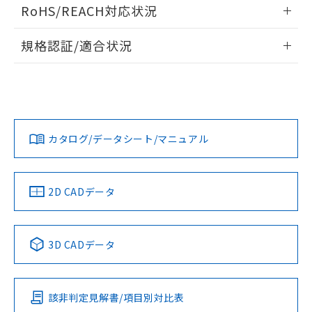
ログイン/会員登録いただくと、CADデータをダウンロー
RoHS/REACH対応状況
ドすることができます。
情報更新：2026/7/29
規格認証/適合状況
ログイン/会員登録
EU RoHS
注意事項・凡例
UL認証
CSA認証
CEマーキング
Yes
Yes
Yes
対応状況
対応予定月
※1
※2
ダウンロードデータをご利用いただく前に、以下を必ずお読
みください。
カタログ/データシート/マニュアル
対応済み
ソフトウェアの使用条件
LR型式承認
DNV型式承認
BV型式承認
KR型式承
（イギリス
（ノルウェー
（フランス
（韓国
船舶規格）
船舶規格）
船舶規格）
船舶規格
中国 RoHS
注意事項・凡例
2D CADデータ
Yes
No
No
No
中国 RoHS表
※1 ※2
3D CADデータ
この製品の規格認証/適合状況ページへ
Pb
Hg
Cd
Cr(VI)
その他の認証はこちらのページからご検索ください
該非判定見解書/項目別対比表
X
O
O
O