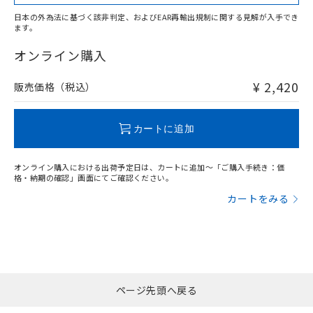
日本の外為法に基づく該非判定、およびEAR再輸出規制に関する見解が入手でき
ます。
"対応済み"や非含有の記載がされた商品であっても、流通
在庫等で未対応品が混在する可能性があります。
オンライン購入
非含有品が必要な際は、弊社営業部門もしくは販売店へお
問い合わせください。
¥ 2,420
販売価格（税込）
この製品のRoHS/REACH対応状況ページへ
カートに追加
オンライン購入における出荷予定日は、カートに追加～「ご購入手続き：価
格・納期の確認」画面にてご確認ください。
カートをみる
ページ先頭へ戻る