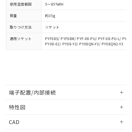
お客様が当ウェブサイト上で当社にご
使用湿度範囲
5～85%RH
※3 非含有証明書ダウンロード
登録された部品リストについて、当社
および当社の共同利用者が、当社の製
質量
約35g
下記の非含有証明書をダウンロードするこ
品・サービスに関するお客様との取
とができます。
合意する
キャンセル
引・商談に必要な範囲で利用すること
取りつけ方法
ソケット
をご了承ください。
EU RoHS指令（10物質）の非含有証明書
※当社の共同利用者とは、
"個人情報
適用ソケット
PYF08S/ PYF08M/ PYF-08-PU/ PYF-08-PU-L/ PYFZ
51物質の非含有証明書（当社基準）
PY08-02/ PY08-Y3/ PY08QN-Y3/ PY08QN2-Y3
の共同利用に関して"
の「1.共同利
※本証明書は発行日時点で非含有を証明す
用者の範囲」に記載されている法人を
るもので、過去に遡って非含有を証明する
指します。
ものではありません。
また、RoHS指令のフタル酸エステル類４
物質の対応では、対応完了までの期間は出
荷製品に未対応品が混在することから備考
欄に対応日を記載しておりました。
端子配置/内部接続
既に当社にて対応品への在庫切替を完了
していることから、特段のことがない限
情報更新：2026/06/08
り、2022年1月12日より割愛しておりま
特性図
す。
端子配置/内部接続
情報更新：2026/06/08
CAD
開閉容量