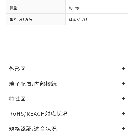
および当社の共同利用者が、当社の製
下記の非含有証明書をダウンロードするこ
品・サービスに関するお客様との取
質量
約35g
とができます。
合意する
キャンセル
引・商談に必要な範囲で利用すること
取りつけ方法
はんだづけ
をご了承ください。
EU RoHS指令（10物質）の非含有証明書
※当社の共同利用者とは、
"個人情報
51物質の非含有証明書（当社基準）
の共同利用に関して"
の「1.共同利
※本証明書は発行日時点で非含有を証明す
用者の範囲」に記載されている法人を
るもので、過去に遡って非含有を証明する
指します。
ものではありません。
また、RoHS指令のフタル酸エステル類４
物質の対応では、対応完了までの期間は出
外形図
荷製品に未対応品が混在することから備考
欄に対応日を記載しておりました。
情報更新：2026/06/08
既に当社にて対応品への在庫切替を完了
端子配置/内部接続
していることから、特段のことがない限
取りつけ穴加工図
り、2022年1月12日より割愛しておりま
情報更新：2026/06/08
特性図
す。
端子配置/内部接続
情報更新：2026/06/08
RoHS/REACH対応状況
開閉容量
情報更新：2026/7/29
規格認証/適合状況