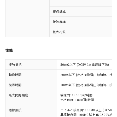
接点構成
※1 対応状況
接触機構
対応済み：EU RoHS指令（10物質）の
非含有に対応した製品が提供可能な商品で
接点材質
す。
対応予定：EU RoHS指令（10物質）の非含
ご利用条件
有に対応した製品に切り替える予定のある
性能
商品です。
対応予定なし：EU RoHS指令（10物質）の
以下の条件をお読みいただき、同意のうえ
非含有に非対応の商品で、対応品を出す予
接触抵抗
50mΩ以下 (DC5V 1A 電圧降下法)
ご利用ください。
定はありません。
調査・確認中：EU RoHS指令（10物質）の
動作時間
20ms以下 (定格操作電圧印加時、接
本サービスは、当社制御機器事業取扱
※1 中国RoHS○×表
非含有の対応状況を調査中または確認中の
商品の当社在庫状況および標準価格
商品です。
復帰時間
20ms以下 (定格操作電圧印加時、接
(税抜)を提供させていただくもので
「○」：最大均質材料含有率が中国RoHSの
非該当品：ライセンス料など無形物で、有
す。
基準値以下であることを示します。
最大開閉頻度
害物質有無と関係のない商品です。
機械的: 18000回/時間
当社制御機器事業取扱商品の中には、
「×」：最大均質材料含有率が中国RoHSの
定格負荷: 1800回/時間
仕入先様の事情により、非含有部品として
本サービスの対象外となる商品もある
基準値を超えていることを示します。
いたものが、含有品と判明した場合などや
当社は、これら貴社製品のうち、外国
ことをご了承ください。
絶縁抵抗
コイルと接点間: 100MΩ以上 (DC50
「－」：未確認です。当社販売部門へお問
むを得ず変更することがあります。
為替および外国貿易法に定める商品
在庫状況および標準価格照会結果は、
異極接点間: 100MΩ以上 (DC500V絶
い合わせください。