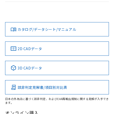
EU RoHS
注意事項・凡例
UL認証
CSA認証
CEマーキング
Yes
Yes
N/A
対応状況
対応予定月
※1
※2
カタログ/データシート/マニュアル
対応済み
LR型式承認
DNV型式承認
BV型式承認
KR型式承
（イギリス
（ノルウェー
（フランス
（韓国
船舶規格）
船舶規格）
船舶規格）
船舶規格
中国 RoHS
注意事項・凡例
2D CADデータ
Yes
No
No
No
中国 RoHS表
※1 ※2
3D CADデータ
この製品の規格認証/適合状況ページへ
Pb
Hg
Cd
Cr(VI)
その他の認証はこちらのページからご検索ください
該非判定見解書/項目別対比表
O
O
O
O
日本の外為法に基づく該非判定、およびEAR再輸出規制に関する見解が入手でき
ます。
"対応済み"や非含有の記載がされた商品であっても、流通
在庫等で未対応品が混在する可能性があります。
オンライン購入