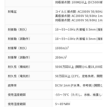
（以下｢規制貨物等」という）を輸出
同極接点間: 100MΩ以上 (DC500V絶
記載している更新日時点での社内デー
*EU RoHS指令（10物質）：
または国外への提供する場合は、日本
記
タに基づき作成されるものであり、閲
説明
鉛(Pb) 1000ppm以下、 水銀(Hg) 1000ppm以下、 カド
*中国RoHS10物質の基準値 (GB/T26572)：
国政府の輸出許可(または役務取引許
耐電圧
コイルと接点間: AC2000V 50/60Hz 1
号
覧された時点での実際の在庫および標
ミウム(Cd) 100ppm以下、
Pb(鉛) :1000ppm、 Hg(水銀) : 1000ppm、 Cd(カドミウ
異極接点間: AC2000V 50/60Hz 1min
可)を取得するなどの必要な手続きを
六価クロム(Cr(Ⅵ)) 1000ppm以下、ポリ臭化ビフェニル
ム) : 100ppm、
準価格とは異なる場合があることをご
類(PBB) 1000ppm以下、ポリ臭化ジフェニルエーテル類
同極接点間: AC1000V 50/60Hz 1min
Cr(Ⅵ)(六価クロム) : 1000ppm、 PBBs(ポリ臭化ビフェ
とります。
了承ください。
(PBDE) 1000ppm以下、フタル酸ビス(2-エチルヘキシ
○
一定数以上の在庫あり
ニル類) : 1000ppm、 PBDEs(ポリ臭化ジフェニルエーテ
当社は規制貨物を破棄する場合は、完
ル) (DEHP)(別名：DOP) 1000ppm以下、フタル酸ブチ
正式な納期状況および標準価格はお客
ル類) : 1000ppm、
耐振動（耐久）
10～55～10Hz 片振幅 0.5mm (複振幅
ルベンジル（BBP） 1000ppm以下、フタル酸ジブチル
全に破砕するなど、違法に輸出されな
DBP(フタル酸ジブチル) : 1000ppm、 DIBP(フタル酸ジ
様のお取引先、またはお客様担当のオ
（DBP） 1000ppm以下、フタル酸ジイソブチル
イソブチル) : 1000ppm、 BBP(フタル酸ブチルベンジ
△
一定数には満たないが在庫あり
いよう必要な手段を講じます。
ムロン制御機器販売店・当社販売員に
(DIBP) 1000ppm以下
ル) : 1000ppm、
耐振動（誤動作）
10～55～10Hz 片振幅 0.5mm (複振幅
当社は貴社製品を、核兵器、ミサイ
但し、RoHS指令で産業用監視および制御機器に対する
DEHP(フタル酸ビス(2-エチルヘキシル)) : 1000ppm
ご相談ください。
適用除外項目は除く。
ル、化学兵器、生物兵器またはその他
－
在庫なし(最新の在庫状況につ
オムロン制御機器販売店や当社販売拠
2
耐衝撃（耐久）
1000m/s
フタル酸エステル類の４物質については閾値を超える意
武器並びにこれらの製造装置等に一切
いては、お客様のお取引先、ま
図的な使用がないことを確認しています。
点は「
販売ネットワーク
」をご確認
※2 環境保護使用期限
使用いたしません。
たはお客様担当のオムロン制御
2
耐衝撃（誤動作）
200m/s
ください。
当社は、貴社製品を第三者に販売する
機器販売店・当社販売員にご確
在庫状況および標準価格結果を当社の
※2 対応予定月
「ｅ」：有害物質（10物質）のすべてが基
場合は、上記1、2および3の内容を当
耐久性（機械的）
5000万回以上 (開閉ひん度18,000回/h
認ください)
事前の承諾なく第三者に漏洩または開
準値以下であることを示します。
該第三者に通知します。また当社は、
示しないようお願いします。
部品在庫の切り替え状況などにより、予定
「10」：通常の使用状況下において有害物
耐久性（電気的）
50万回以上 (23℃、定格負荷、開閉ひん度
販売先および販売に係わる関係者が違
マイパーツ機能（部品リスト作成サー
空
受注生産機種、また在庫状況の
月が前後することがあります。
質が外部に漏えいし、環境に深刻な影響を
法に輸出するおそれがある場合は、取
ビス）をご利用いただくには、I-Web
白
情報を公開していない機種
故障率
DC5V 1mA (P水準、参考値) (開閉ひん度
及ぼさない年数を意味します。
り引きをいたしません。
メンバーズにご登録されている必要が
「－」：未確認です。当社販売部門へお問
あります。
使用温度範囲
-55～70℃（ただし、氷結、結露しな
い合わせください。
お客様が当ウェブサイト上で当社にご
※3 非含有証明書ダウンロード
登録された部品リストについて、当社
使用湿度範囲
5～85%RH